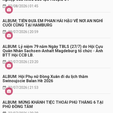
02/08/2026 | 01:45
ALBUM: TIỄN ĐƯA EM PHAN HẢI HẬU VỀ NƠI AN NGHỈ
CUỐI CÙNG TẠI HAMBURG
29/07/2026 | 20:59
ALBUM: Lỷ niệm 79 năm Ngày TBLS (27/7) do Hội Cựu
Quân Nhân Sachsen-Anhalt Magdeburg tổ chức - Ảnh
BTT Hội CCB LB.
22/07/2026 | 23:20
ALBUM: Hội Phụ nữ Đồng Xuân đi du lịch thăm
Swinoujscie Balan Hè 2026
22/07/2026 | 21:53
ALBUM: MỪNG KHÁNH TIỆC THOẢI PHỦ THÁNG 6 TẠI
PHỦ ĐỒNG TÂM