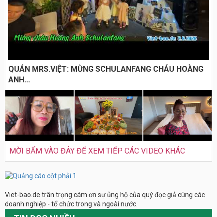
QUÁN MRS.VIỆT: MỪNG SCHULANFANG CHÁU HOÀNG
ANH...
MỜI BẤM VÀO ĐÂY ĐỂ XEM TIẾP CÁC VIDEO KHÁC
Viet-bao.de trân trọng cám ơn sự ủng hộ của quý đọc giả cùng các
doanh nghiệp - tổ chức trong và ngoài nước.