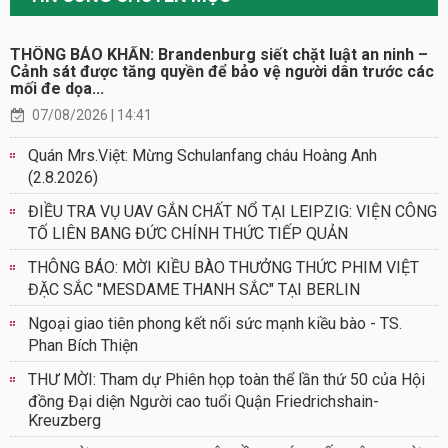
THÔNG BÁO KHẨN: Brandenburg siết chặt luật an ninh –
Cảnh sát được tăng quyền để bảo vệ người dân trước các
mối đe dọa...
07/08/2026 | 14:41
Quán Mrs.Việt: Mừng Schulanfang cháu Hoàng Anh
(2.8.2026)
ĐIỀU TRA VỤ UAV GẮN CHẤT NỔ TẠI LEIPZIG: VIỆN CÔNG
TỐ LIÊN BANG ĐỨC CHÍNH THỨC TIẾP QUẢN
THÔNG BÁO: MỜI KIỀU BÀO THƯỞNG THỨC PHIM VIỆT
ĐẶC SẮC "MESDAME THANH SẮC" TẠI BERLIN
Ngoại giao tiên phong kết nối sức mạnh kiều bào - TS.
Phan Bích Thiện
THƯ MỜI: Tham dự Phiên họp toàn thể lần thứ 50 của Hội
đồng Đại diện Người cao tuổi Quận Friedrichshain-
Kreuzberg