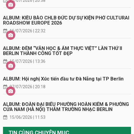
22/07/2026 | 20:38
ALBUM: KIỀU BÀO CHLB ĐỨC DỰ SỰ KIỆN PHỞ CULTURAI
ROADSHOW EUROPE 2026
16/07/2026 | 22:32
ALBUM: ĐÊM “VĂN HỌC & ẨM THỰC VIỆT” LẦN THỨ II
BERLIN THÀNH CÔNG TỐT ĐẸP
15/07/2026 | 13:36
ALBUM: Hội nghị Xúc tiến đầu tư Đà Nẵng tại TP Berlin
07/07/2026 | 20:18
ALBUM: ĐOÀN ĐẠI BIỂU PHƯỜNG HOÀN KIẾM & PHƯỜNG
CỬA NAM (HÀ NỘI) THĂM TRƯỜNG NHẠC BERLIN
15/06/2026 | 11:53
TIN CÙNG CHUYÊN MỤC