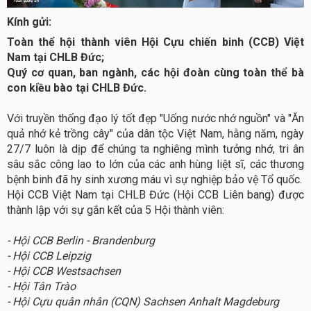
Kính gửi:
Toàn thể hội thành viên Hội Cựu chiến binh (CCB) Việt
Nam tại CHLB Đức;
Quý cơ quan, ban ngành, các hội đoàn cùng toàn thể bà
con kiều bào tại CHLB Đức.
Với truyền thống đạo lý tốt đẹp "Uống nước nhớ nguồn" và "Ăn
quả nhớ kẻ trồng cây" của dân tộc Việt Nam, hằng năm, ngày
27/7 luôn là dịp để chúng ta nghiêng mình tưởng nhớ, tri ân
sâu sắc công lao to lớn của các anh hùng liệt sĩ, các thương
bệnh binh đã hy sinh xương máu vì sự nghiệp bảo vệ Tổ quốc.
Hội CCB Việt Nam tại CHLB Đức (Hội CCB Liên bang) được
thành lập với sự gắn kết của 5 Hội thành viên:
-
Hội CCB Berlin - Brandenburg
- Hội CCB Leipzig
- Hội CCB Westsachsen
- Hội Tân Trào
- Hội Cựu quân nhân (CQN) Sachsen Anhalt Magdeburg