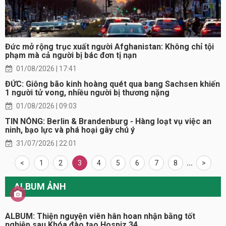
Đức mở rộng trục xuất người Afghanistan: Không chỉ tội
phạm mà cả người bị bác đơn tị nạn
01/08/2026 | 17:41
ĐỨC: Giông bão kinh hoàng quét qua bang Sachsen khiến
1 người tử vong, nhiều người bị thương nặng
01/08/2026 | 09:03
TIN NÓNG: Berlin & Brandenburg - Hàng loạt vụ việc an
ninh, bạo lực và phá hoại gây chú ý
31/07/2026 | 22:01
<
1
2
3
4
5
6
7
8
...
>
ALBUM ẢNH
ALBUM: Thiện nguyện viên hân hoan nhận bằng tốt
nghiệp sau Khóa đào tạo Hospiz 34