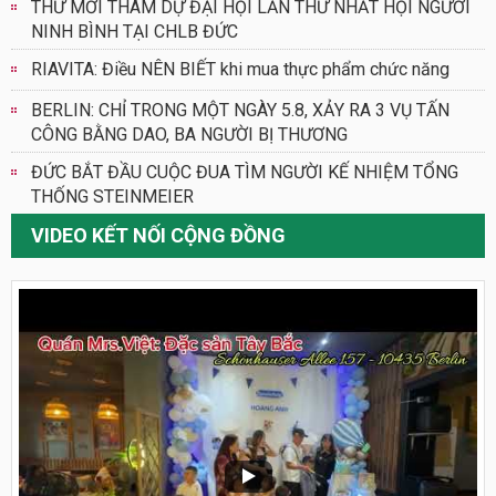
THƯ MỜI THAM DỰ ĐẠI HỘI LẦN THỨ NHẤT HỘI NGƯỜI
NINH BÌNH TẠI CHLB ĐỨC
RIAVITA: Điều NÊN BIẾT khi mua thực phẩm chức năng
BERLIN: CHỈ TRONG MỘT NGÀY 5.8, XẢY RA 3 VỤ TẤN
CÔNG BẰNG DAO, BA NGƯỜI BỊ THƯƠNG
ĐỨC BẮT ĐẦU CUỘC ĐUA TÌM NGƯỜI KẾ NHIỆM TỔNG
THỐNG STEINMEIER
VIDEO KẾT NỐI CỘNG ĐỒNG