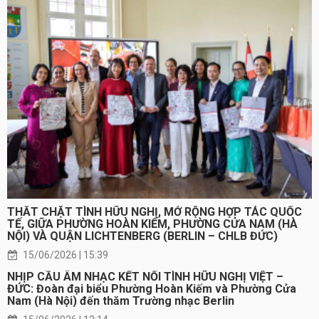
THẮT CHẶT TÌNH HỮU NGHỊ, MỞ RỘNG HỢP TÁC QUỐC
TẾ, GIỮA PHƯỜNG HOÀN KIẾM, PHƯỜNG CỬA NAM (HÀ
NỘI) VÀ QUẬN LICHTENBERG (BERLIN – CHLB ĐỨC)
15/06/2026 | 15:39
NHỊP CẦU ÂM NHẠC KẾT NỐI TÌNH HỮU NGHỊ VIỆT –
ĐỨC: Đoàn đại biểu Phường Hoàn Kiếm và Phường Cửa
Nam (Hà Nội) đến thăm Trường nhạc Berlin