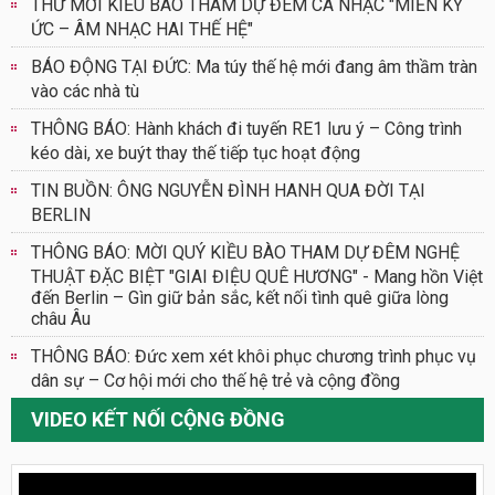
THƯ MỜI KIỀU BÀO THAM DỰ ĐÊM CA NHẠC "MIỀN KÝ
ỨC – ÂM NHẠC HAI THẾ HỆ"
BÁO ĐỘNG TẠI ĐỨC: Ma túy thế hệ mới đang âm thầm tràn
vào các nhà tù
THÔNG BÁO: Hành khách đi tuyến RE1 lưu ý – Công trình
kéo dài, xe buýt thay thế tiếp tục hoạt động
TIN BUỒN: ÔNG NGUYỄN ĐÌNH HANH QUA ĐỜI TẠI
BERLIN
THÔNG BÁO: MỜI QUÝ KIỀU BÀO THAM DỰ ĐÊM NGHỆ
THUẬT ĐẶC BIỆT "GIAI ĐIỆU QUÊ HƯƠNG" - Mang hồn Việt
đến Berlin – Gìn giữ bản sắc, kết nối tình quê giữa lòng
châu Âu
THÔNG BÁO: Đức xem xét khôi phục chương trình phục vụ
dân sự – Cơ hội mới cho thế hệ trẻ và cộng đồng
VIDEO KẾT NỐI CỘNG ĐỒNG