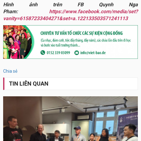
Hình ảnh trên FB Quynh Nga
Pham:
https://www.facebook.com/media/set?
vanity=61587233404271&set=a.122133503571241113
Chia sẻ
TIN LIÊN QUAN