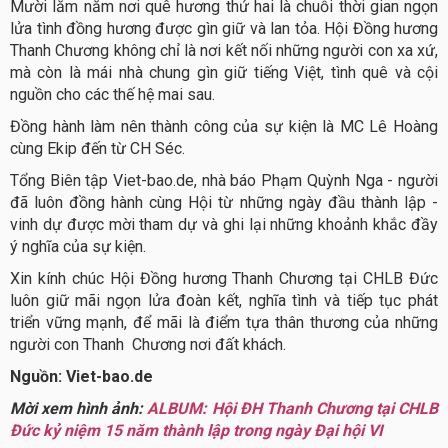
Mười lăm năm nơi quê hương thứ hai là chuỗi thời gian ngọn
lửa tình đồng hương được gìn giữ và lan tỏa. Hội Đồng hương
Thanh Chương không chỉ là nơi kết nối những người con xa xứ,
mà còn là mái nhà chung gìn giữ tiếng Việt, tình quê và cội
nguồn cho các thế hệ mai sau.
Đồng hành làm nên thành công của sự kiện là MC Lê Hoàng
cùng Ekip đến từ CH Séc.
Tổng Biên tập Viet-bao.de, nhà báo Phạm Quỳnh Nga - người
đã luôn đồng hành cùng Hội từ những ngày đầu thành lập -
vinh dự được mời tham dự và ghi lại những khoảnh khắc đầy
ý nghĩa của sự kiện.
Xin kính chúc Hội Đồng hương Thanh Chương tại CHLB Đức
luôn giữ mãi ngọn lửa đoàn kết, nghĩa tình và tiếp tục phát
triển vững mạnh, để mãi là điểm tựa thân thương của những
người con Thanh Chương nơi đất khách.
Nguồn: Viet-bao.de
Mời xem hình ảnh:
ALBUM: Hội ĐH Thanh Chương tại CHLB
Đức kỷ niệm 15 năm thành lập trong ngày Đại hội VI