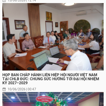
15/06/2026 | 12:14
HỌP BAN CHẤP HÀNH LIÊN HIỆP HỘI NGƯỜI VIỆT NAM
TẠI CHLB ĐỨC: CHUNG SỨC HƯỚNG TỚI ĐẠI HỘI NHIỆM
KỲ 2027–2029
10/06/2026 | 00:47