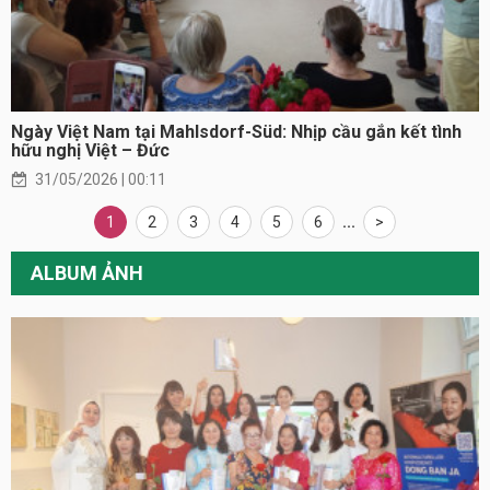
Ngày Việt Nam tại Mahlsdorf-Süd: Nhịp cầu gắn kết tình
hữu nghị Việt – Đức
31/05/2026 | 00:11
1
2
3
4
5
6
...
>
ALBUM ẢNH