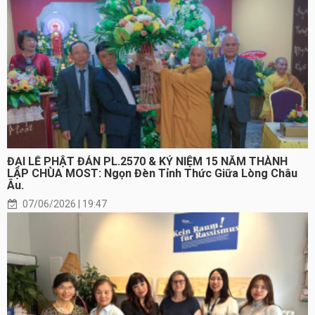
ĐẠI LỄ PHẬT ĐẢN PL.2570 & KỶ NIỆM 15 NĂM THÀNH
LẬP CHÙA MOST: Ngọn Đèn Tỉnh Thức Giữa Lòng Châu
Âu.
07/06/2026 | 19:47