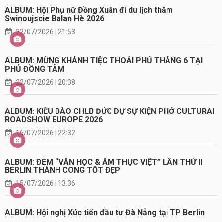
ALBUM: Hội Phụ nữ Đồng Xuân đi du lịch thăm
Swinoujscie Balan Hè 2026
22/07/2026 | 21:53
ALBUM: MỪNG KHÁNH TIỆC THOẢI PHỦ THÁNG 6 TẠI
PHỦ ĐỒNG TÂM
22/07/2026 | 20:38
ALBUM: KIỀU BÀO CHLB ĐỨC DỰ SỰ KIỆN PHỞ CULTURAI
ROADSHOW EUROPE 2026
16/07/2026 | 22:32
ALBUM: ĐÊM “VĂN HỌC & ẨM THỰC VIỆT” LẦN THỨ II
BERLIN THÀNH CÔNG TỐT ĐẸP
15/07/2026 | 13:36
ALBUM: Hội nghị Xúc tiến đầu tư Đà Nẵng tại TP Berlin