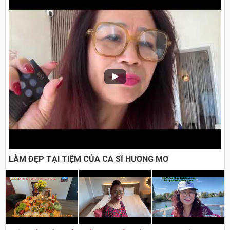
LÀM ĐẸP TẠI TIỆM CỦA CA SĨ HƯƠNG MƠ