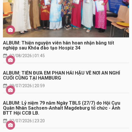
ALBUM: Thiện nguyện viên hân hoan nhận bằng tốt
nghiệp sau Khóa đào tạo Hospiz 34
02/08/2026 | 01:45
ALBUM: TIỄN ĐƯA EM PHAN HẢI HẬU VỀ NƠI AN NGHỈ
CUỐI CÙNG TẠI HAMBURG
29/07/2026 | 20:59
ALBUM: Lỷ niệm 79 năm Ngày TBLS (27/7) do Hội Cựu
Quân Nhân Sachsen-Anhalt Magdeburg tổ chức - Ảnh
BTT Hội CCB LB.
22/07/2026 | 23:20