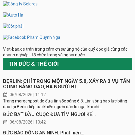
Viet-bao.de trân trọng cám ơn sự ủng hộ của quý đọc giả cùng các
doanh nghiệp - tổ chức trong và ngoài nước.
TIN ĐỨC & THẾ GIỚI
BERLIN: CHỈ TRONG MỘT NGÀY 5.8, XẢY RA 3 VỤ TẤN
CÔNG BẰNG DAO, BA NGƯỜI BỊ...
06/08/2026 | 11:12
Trang morgenpost.de đưa tin sốc sáng 6.8: Làn sóng bạo lực bằng
dao tại Berlin tiếp tục khiến người dân lo ngại khi chỉ...
ĐỨC BẮT ĐẦU CUỘC ĐUA TÌM NGƯỜI KẾ...
06/08/2026 | 10:42
ĐỨC BÁO ĐỘNG AN NINH: Phát hiện...