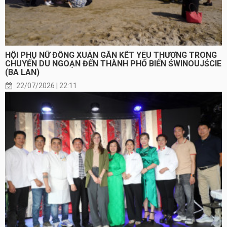
HỘI PHỤ NỮ ĐỒNG XUÂN GẮN KẾT YÊU THƯƠNG TRONG
CHUYẾN DU NGOẠN ĐẾN THÀNH PHỐ BIỂN ŚWINOUJŚCIE
(BA LAN)
22/07/2026 | 22:11