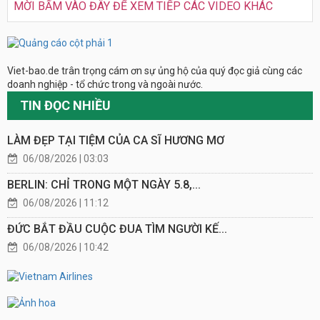
MỜI BẤM VÀO ĐÂY ĐỂ XEM TIẾP CÁC VIDEO KHÁC
Viet-bao.de trân trọng cám ơn sự ủng hộ của quý đọc giả cùng các
doanh nghiệp - tổ chức trong và ngoài nước.
TIN ĐỌC NHIỀU
LÀM ĐẸP TẠI TIỆM CỦA CA SĨ HƯƠNG MƠ
06/08/2026 | 03:03
BERLIN: CHỈ TRONG MỘT NGÀY 5.8,...
06/08/2026 | 11:12
ĐỨC BẮT ĐẦU CUỘC ĐUA TÌM NGƯỜI KẾ...
06/08/2026 | 10:42