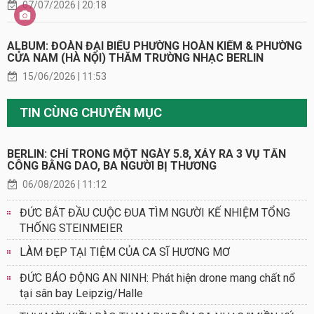
07/07/2026 | 20:18
ALBUM: ĐOÀN ĐẠI BIỂU PHƯỜNG HOÀN KIẾM & PHƯỜNG
CỬA NAM (HÀ NỘI) THĂM TRƯỜNG NHẠC BERLIN
15/06/2026 | 11:53
TIN CÙNG CHUYÊN MỤC
BERLIN: CHỈ TRONG MỘT NGÀY 5.8, XẢY RA 3 VỤ TẤN
CÔNG BẰNG DAO, BA NGƯỜI BỊ THƯƠNG
06/08/2026 | 11:12
ĐỨC BẮT ĐẦU CUỘC ĐUA TÌM NGƯỜI KẾ NHIỆM TỔNG
THỐNG STEINMEIER
LÀM ĐẸP TẠI TIỆM CỦA CA SĨ HƯƠNG MƠ
ĐỨC BÁO ĐỘNG AN NINH: Phát hiện drone mang chất nổ
tại sân bay Leipzig/Halle