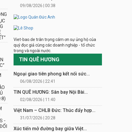
09/08/2026 | 00:38
ÔNG
ỤC
NG
E
ẾT”
Viet-bao.de trân trọng cám ơn sự ủng hộ của
quý đọc giả cùng các doanh nghiệp - tổ chức
trong và ngoài nước.
TIN QUÊ HƯƠNG
ÁN
C”
Ngoại giao tiên phong kết nối sức...
M
06/08/2026 | 22:41
ÁO
TIN QUÊ HƯƠNG: Sân bay Nội Bài...
Ủ
.8)
02/08/2026 | 11:40
M
Việt Nam – CHLB Đức: Thúc đẩy hợp...
C
31/07/2026 | 20:28
S -
ĐỔI
Xúc tiến mở đường bay giữa Việt...