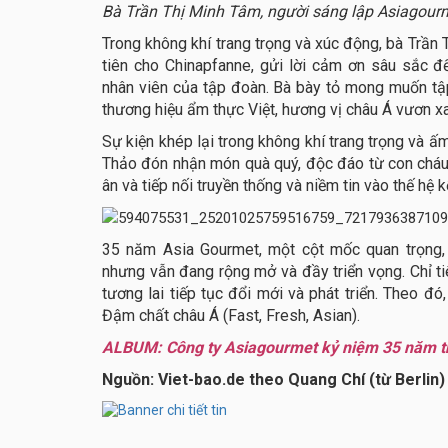
Bà Trần Thị Minh Tâm, người sáng lập Asiagour
Trong không khí trang trọng và xúc động, bà Trần
tiên cho Chinapfanne, gửi lời cảm ơn sâu sắc đ
nhân viên của tập đoàn. Bà bày tỏ mong muốn tập
thương hiệu ẩm thực Việt, hương vị châu Á vươn xa
Sự kiện khép lại trong không khí trang trọng và
Thảo đón nhận món quà quý, độc đáo từ con cháu t
ân và tiếp nối truyền thống và niềm tin vào thế hệ k
35 năm Asia Gourmet, một cột mốc quan trọng, 
nhưng vẫn đang rộng mở và đầy triển vọng. Chỉ ti
tương lai tiếp tục đổi mới và phát triển. Theo đ
Đậm chất châu Á (Fast, Fresh, Asian).
ALBUM: Công ty Asiagourmet kỷ niệm 35 năm th
Nguồn: Viet-bao.de theo Quang Chí (từ Berlin)