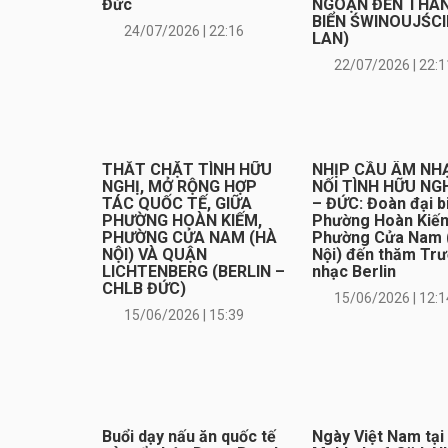
Đức
NGOẠN ĐẾN THÀ
BIỂN ŚWINOUJŚCI
24/07/2026 | 22:16
LAN)
22/07/2026 | 22:1
THẮT CHẶT TÌNH HỮU
NHỊP CẦU ÂM NH
NGHỊ, MỞ RỘNG HỢP
NỐI TÌNH HỮU NGH
TÁC QUỐC TẾ, GIỮA
– ĐỨC: Đoàn đại b
PHƯỜNG HOÀN KIẾM,
Phường Hoàn Kiế
PHƯỜNG CỬA NAM (HÀ
Phường Cửa Nam 
NỘI) VÀ QUẬN
Nội) đến thăm Tr
LICHTENBERG (BERLIN –
nhạc Berlin
CHLB ĐỨC)
15/06/2026 | 12:1
15/06/2026 | 15:39
Buổi dạy nấu ăn quốc tế
Ngày Việt Nam tại