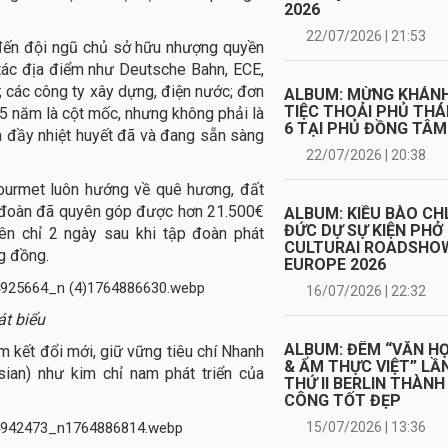
2026
22/07/2026 | 21:53
 đến đội ngũ chủ sở hữu nhượng quyền
 tác địa điểm như Deutsche Bahn, ECE,
o; các công ty xây dựng, điện nước; đơn
ALBUM: MỪNG KHÁN
TIỆC THOẢI PHỦ TH
35 năm là cột mốc, nhưng không phải là
6 TẠI PHỦ ĐỒNG TÂM
à đầy nhiệt huyết đã và đang sẵn sàng
22/07/2026 | 20:38
gourmet luôn hướng về quê hương, đất
p đoàn đã quyên góp được hơn 21.500€
ALBUM: KIỀU BÀO CH
ĐỨC DỰ SỰ KIỆN PHỞ
ên chỉ 2 ngày sau khi tập đoàn phát
CULTURAI ROADSHO
ng đồng.
EUROPE 2026
16/07/2026 | 22:32
t biểu
ALBUM: ĐÊM “VĂN H
m kết đổi mới, giữ vững tiêu chí Nhanh
& ẨM THỰC VIỆT” LẦ
an) như kim chỉ nam phát triển của
THỨ II BERLIN THÀNH
CÔNG TỐT ĐẸP
15/07/2026 | 13:36