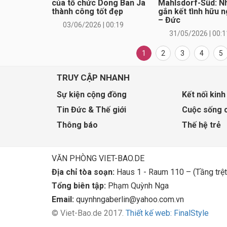
của tổ chức Dong Ban Ja
Mahlsdorf-Süd: Nh
thành công tốt đẹp
gắn kết tình hữu n
– Đức
03/06/2026 | 00:19
31/05/2026 | 00:1
1
2
3
4
5
TRUY CẬP NHANH
Sự kiện cộng đồng
Kết nối kinh
Tin Đức & Thế giới
Cuộc sống 
Thông báo
Thế hệ trẻ
VĂN PHÒNG VIET-BAO.DE
Địa chỉ tòa soạn:
Haus 1 - Raum 110 – (Tầng trệt
Tổng biên tập:
Phạm Quỳnh Nga
Email:
quynhngaberlin@yahoo.com.vn
© Viet-Bao.de 2017.
Thiết kế web: FinalStyle