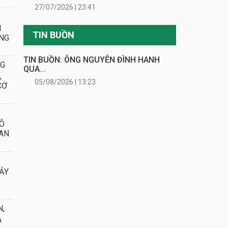
27/07/2026 | 23:41
N
TIN BUỒN
ÔNG
TIN BUỒN: ÔNG NGUYỄN ĐÌNH HANH
NG
QUA...
,
05/08/2026 | 13:23
CƠ
Ô
 AN
:
XẢY
N,
A