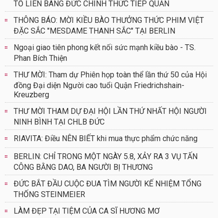
TỐ LIÊN BANG ĐỨC CHÍNH THỨC TIẾP QUẢN
THÔNG BÁO: MỜI KIỀU BÀO THƯỞNG THỨC PHIM VIỆT
ĐẶC SẮC "MESDAME THANH SẮC" TẠI BERLIN
Ngoại giao tiên phong kết nối sức mạnh kiều bào - TS.
Phan Bích Thiện
THƯ MỜI: Tham dự Phiên họp toàn thể lần thứ 50 của Hội
đồng Đại diện Người cao tuổi Quận Friedrichshain-
Kreuzberg
THƯ MỜI THAM DỰ ĐẠI HỘI LẦN THỨ NHẤT HỘI NGƯỜI
NINH BÌNH TẠI CHLB ĐỨC
RIAVITA: Điều NÊN BIẾT khi mua thực phẩm chức năng
BERLIN: CHỈ TRONG MỘT NGÀY 5.8, XẢY RA 3 VỤ TẤN
CÔNG BẰNG DAO, BA NGƯỜI BỊ THƯƠNG
ĐỨC BẮT ĐẦU CUỘC ĐUA TÌM NGƯỜI KẾ NHIỆM TỔNG
THỐNG STEINMEIER
LÀM ĐẸP TẠI TIỆM CỦA CA SĨ HƯƠNG MƠ