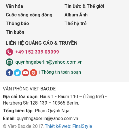
Văn hóa
Tin Đức & Thế giới
Cuộc sống cộng đồng
Album Ảnh
Thông báo
Thế hệ trẻ
Tin buồn
LIÊN HỆ QUẢNG CÁO & TRUYỀN
+49 152 339 03099
quynhngaberlin@yahoo.com.vn
Thông tin toàn soạn
|
VĂN PHÒNG VIET-BAO.DE
Địa chỉ tòa soạn:
Haus 1 - Raum 110 – (Tầng trệt) -
Herzberg Str 128-139 – 10365 Berlin.
Tổng biên tập:
Phạm Quỳnh Nga
Email:
quynhngaberlin@yahoo.com.vn
© Viet-Bao.de 2017.
Thiết kế web: FinalStyle