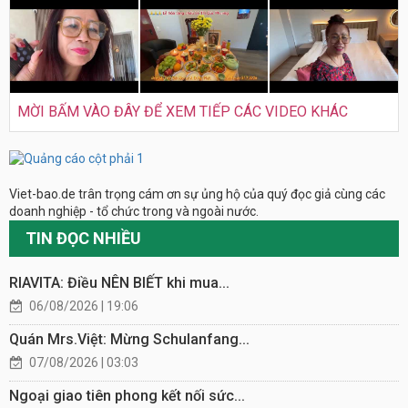
MỜI BẤM VÀO ĐÂY ĐỂ XEM TIẾP CÁC VIDEO KHÁC
Viet-bao.de trân trọng cám ơn sự ủng hộ của quý đọc giả cùng các
doanh nghiệp - tổ chức trong và ngoài nước.
TIN ĐỌC NHIỀU
RIAVITA: Điều NÊN BIẾT khi mua...
06/08/2026 | 19:06
Quán Mrs.Việt: Mừng Schulanfang...
07/08/2026 | 03:03
Ngoại giao tiên phong kết nối sức...