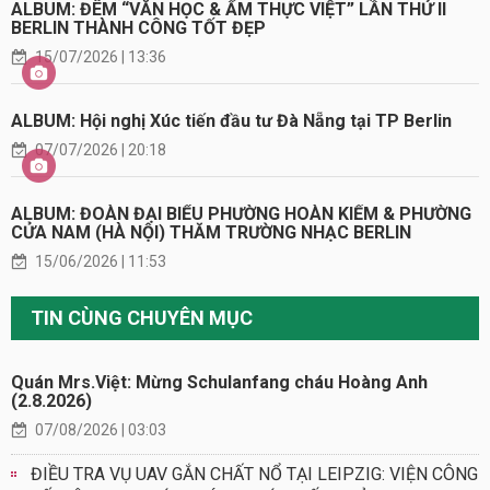
ALBUM: ĐÊM “VĂN HỌC & ẨM THỰC VIỆT” LẦN THỨ II
BERLIN THÀNH CÔNG TỐT ĐẸP
15/07/2026 | 13:36
ALBUM: Hội nghị Xúc tiến đầu tư Đà Nẵng tại TP Berlin
07/07/2026 | 20:18
ALBUM: ĐOÀN ĐẠI BIỂU PHƯỜNG HOÀN KIẾM & PHƯỜNG
CỬA NAM (HÀ NỘI) THĂM TRƯỜNG NHẠC BERLIN
15/06/2026 | 11:53
TIN CÙNG CHUYÊN MỤC
Quán Mrs.Việt: Mừng Schulanfang cháu Hoàng Anh
(2.8.2026)
07/08/2026 | 03:03
ĐIỀU TRA VỤ UAV GẮN CHẤT NỔ TẠI LEIPZIG: VIỆN CÔNG