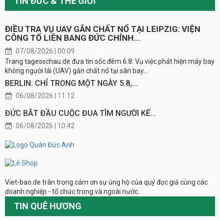
TIN ĐỨC & THẾ GIỚI
ĐIỀU TRA VỤ UAV GẮN CHẤT NỔ TẠI LEIPZIG: VIỆN
CÔNG TỐ LIÊN BANG ĐỨC CHÍNH...
07/08/2026 | 00:09
Trang tagesschau.de đưa tin sốc đêm 6.8: Vụ việc phát hiện máy bay
không người lái (UAV) gắn chất nổ tại sân bay...
BERLIN: CHỈ TRONG MỘT NGÀY 5.8,...
06/08/2026 | 11:12
ĐỨC BẮT ĐẦU CUỘC ĐUA TÌM NGƯỜI KẾ...
06/08/2026 | 10:42
Viet-bao.de trân trọng cám ơn sự ủng hộ của quý đọc giả cùng các
doanh nghiệp - tổ chức trong và ngoài nước.
TIN QUÊ HƯƠNG