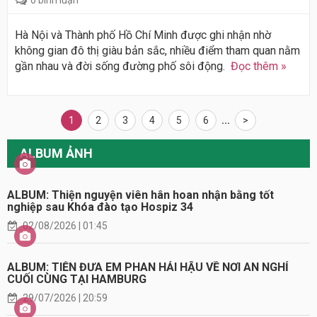
0 bình luận
Hà Nội và Thành phố Hồ Chí Minh được ghi nhận nhờ
không gian đô thị giàu bản sắc, nhiều điểm tham quan nằm
gần nhau và đời sống đường phố sôi động.
Đọc thêm »
1
2
3
4
5
6
...
>
ALBUM ẢNH
ALBUM: Thiện nguyện viên hân hoan nhận bằng tốt
nghiệp sau Khóa đào tạo Hospiz 34
02/08/2026 | 01:45
ALBUM: TIỄN ĐƯA EM PHAN HẢI HẬU VỀ NƠI AN NGHỈ
CUỐI CÙNG TẠI HAMBURG
29/07/2026 | 20:59