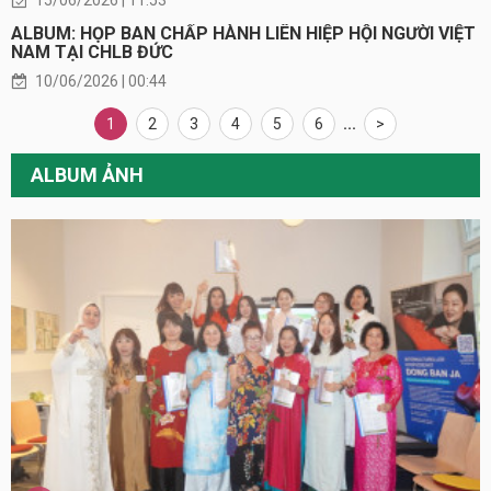
ALBUM: HỌP BAN CHẤP HÀNH LIÊN HIỆP HỘI NGƯỜI VIỆT
NAM TẠI CHLB ĐỨC
10/06/2026 | 00:44
1
2
3
4
5
6
...
>
ALBUM ẢNH