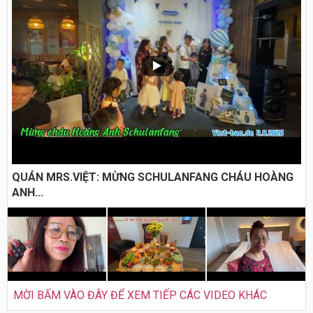
QUÁN MRS.VIỆT: MỪNG SCHULANFANG CHÁU HOÀNG
ANH...
MỜI BẤM VÀO ĐÂY ĐỂ XEM TIẾP CÁC VIDEO KHÁC