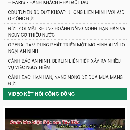
– PARIS - HÀNH KHÁCH PHẢI ĐỔI TÀU
CDU TUYÊN BỐ DỨT KHOÁT: KHÔNG LIÊN MINH VỚI AfD
Ở ĐÔNG ĐỨC
ĐỨC ĐỐI MẶT KHỦNG HOẢNG NẮNG NÓNG, HẠN HÁN VÀ
NGUY CƠ THIẾU NƯỚC
OPENAI TẠM DỪNG PHÁT TRIỂN MỘT MÔ HÌNH AI VÌ LO
NGẠI AN NINH
CẢNH BÁO AN NINH: BERLIN LIÊN TIẾP XẢY RA NHIỀU
VỤ VIỆC NGUY HIỂM
CẢNH BÁO: HẠN HÁN, NẮNG NÓNG ĐE DỌA MÙA MÀNG
ĐỨC
VIDEO KẾT NỐI CỘNG ĐỒNG