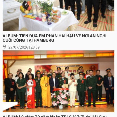
ALBUM: TIỄN ĐƯA EM PHAN HẢI HẬU VỀ NƠI AN NGHỈ
CUỐI CÙNG TẠI HAMBURG
29/07/2026 | 20:59