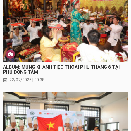
ALBUM: MỪNG KHÁNH TIỆC THOẢI PHỦ THÁNG 6 TẠI
PHỦ ĐỒNG TÂM
22/07/2026 | 20:38