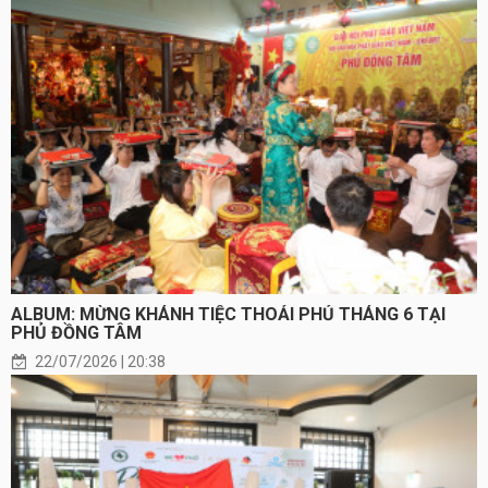
ALBUM: MỪNG KHÁNH TIỆC THOẢI PHỦ THÁNG 6 TẠI
PHỦ ĐỒNG TÂM
22/07/2026 | 20:38