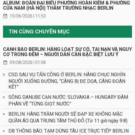
ALBUM: ĐOÀN ĐẠI BIỂU PHƯỜNG HOÀN KIẾM & PHƯỜNG
CỬA NAM (HÀ NỘI) THĂM TRƯỜNG NHẠC BERLIN
15/06/2026 | 11:53
TIN CÙNG CHUYÊN MỤC
CẢNH BÁO BERLIN: HÀNG LOẠT SỰ CỐ, TAI NẠN VÀ NGUY
CƠ TRONG ĐÊM – NGƯỜI DÂN CẦN ĐẶC BIỆT LƯU Ý
09/08/2026 | 01:08
CSD SAU VỤ TẤN CÔNG Ở BERLIN: HÀNG CHỤC NGHÌN
NGƯỜI XUỐNG ĐƯỜNG, “CÀNG BỊ ĐE DỌA, CÀNG ĐOÀN
KẾT”
SÔNG DANUBE CẠN NƯỚC: SLOVAKIA – HUNGARY ĐÀM
PHÁN VỀ “TỪNG GIỌT NƯỚC”
BERLIN: HÀNG TRĂM NGƯỜI SẼ ĐẠP XE KHÔNG MẶC
QUẦN ÁO QUA TRUNG TÂM THỦ ĐÔ (Từ 11 giờ ngày 9.8)
DB THÔNG BÁO: TẠM DỪNG TÀU ICE TRỰC TIẾP BERLIN