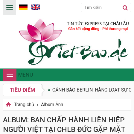
MENU
Toggle
navigation
TIÊU ĐIỂM
CẢNH BÁO BERLIN: HÀNG LOẠT SỰ CỐ
Trang chủ
›
Album Ảnh
ALBUM: BAN CHẤP HÀNH LIÊN HIỆP
NGƯỜI VIỆT TẠI CHLB ĐỨC GẶP MẶT