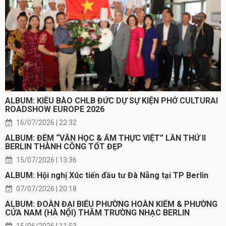
ALBUM: KIỀU BÀO CHLB ĐỨC DỰ SỰ KIỆN PHỞ CULTURAI
ROADSHOW EUROPE 2026
16/07/2026 | 22:32
ALBUM: ĐÊM “VĂN HỌC & ẨM THỰC VIỆT” LẦN THỨ II
BERLIN THÀNH CÔNG TỐT ĐẸP
15/07/2026 | 13:36
ALBUM: Hội nghị Xúc tiến đầu tư Đà Nẵng tại TP Berlin
07/07/2026 | 20:18
ALBUM: ĐOÀN ĐẠI BIỂU PHƯỜNG HOÀN KIẾM & PHƯỜNG
CỬA NAM (HÀ NỘI) THĂM TRƯỜNG NHẠC BERLIN
15/06/2026 | 11:53