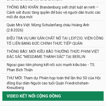
THÔNG BÁO KHẨN: Brandenburg siết chặt luật an ninh –
Cảnh sát được tăng quyền để bảo vệ người dân trước các
mối đe dọa mới
Quán Mrs.Việt: Mừng Schulanfang cháu Hoàng Anh
(2.8.2026)
ĐIỀU TRA VỤ UAV GẮN CHẤT NỔ TẠI LEIPZIG: VIỆN CÔNG
TỐ LIÊN BANG ĐỨC CHÍNH THỨC TIẾP QUẢN
THÔNG BÁO: MỜI KIỀU BÀO THƯỞNG THỨC PHIM VIỆT
ĐẶC SẮC "MESDAME THANH SẮC" TẠI BERLIN
Ngoại giao tiên phong kết nối sức mạnh kiều bào - TS.
Phan Bích Thiện
THƯ MỜI: Tham dự Phiên họp toàn thể lần thứ 50 của Hội
đồng Đại diện Người cao tuổi Quận Friedrichshain-
Kreuzberg
VIDEO KẾT NỐI CỘNG ĐỒNG