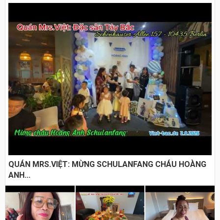
QUÁN MRS.VIỆT: MỪNG SCHULANFANG CHÁU HOÀNG
ANH...