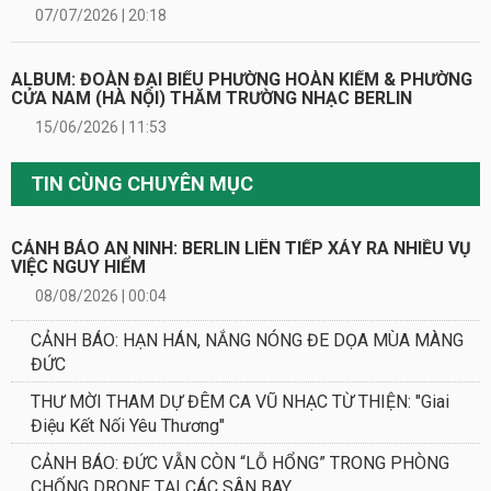
07/07/2026 | 20:18
ALBUM: ĐOÀN ĐẠI BIỂU PHƯỜNG HOÀN KIẾM & PHƯỜNG
CỬA NAM (HÀ NỘI) THĂM TRƯỜNG NHẠC BERLIN
15/06/2026 | 11:53
TIN CÙNG CHUYÊN MỤC
CẢNH BÁO AN NINH: BERLIN LIÊN TIẾP XẢY RA NHIỀU VỤ
VIỆC NGUY HIỂM
08/08/2026 | 00:04
CẢNH BÁO: HẠN HÁN, NẮNG NÓNG ĐE DỌA MÙA MÀNG
ĐỨC
THƯ MỜI THAM DỰ ĐÊM CA VŨ NHẠC TỪ THIỆN: "Giai
Điệu Kết Nối Yêu Thương"
CẢNH BÁO: ĐỨC VẪN CÒN “LỖ HỔNG” TRONG PHÒNG
CHỐNG DRONE TẠI CÁC SÂN BAY