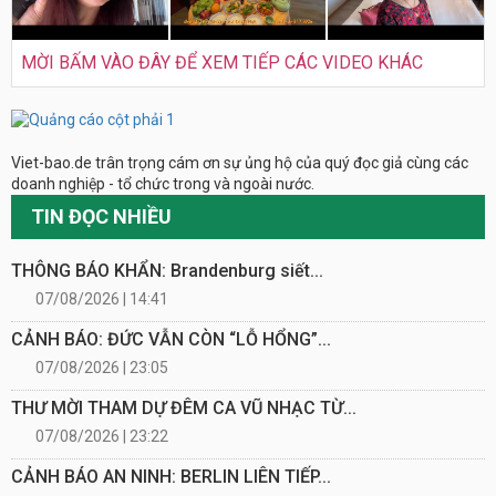
MỜI BẤM VÀO ĐÂY ĐỂ XEM TIẾP CÁC VIDEO KHÁC
Viet-bao.de trân trọng cám ơn sự ủng hộ của quý đọc giả cùng các
doanh nghiệp - tổ chức trong và ngoài nước.
TIN ĐỌC NHIỀU
THÔNG BÁO KHẨN: Brandenburg siết...
07/08/2026 | 14:41
CẢNH BÁO: ĐỨC VẪN CÒN “LỖ HỔNG”...
07/08/2026 | 23:05
THƯ MỜI THAM DỰ ĐÊM CA VŨ NHẠC TỪ...
07/08/2026 | 23:22
CẢNH BÁO AN NINH: BERLIN LIÊN TIẾP...