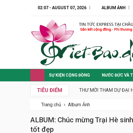
02:07 - AUGUST 07, 2026
ALBUM ẢNH
SỰ KIỆN CỘNG ĐỒNG
NƯỚC ĐỨC VÀ T
TIÊU ĐIỂM
THƯ MỜI THAM DỰ ĐẠI H
Trang chủ
›
Album Ảnh
ALBUM: Chúc mừng Trại Hè sinh
tốt đẹp