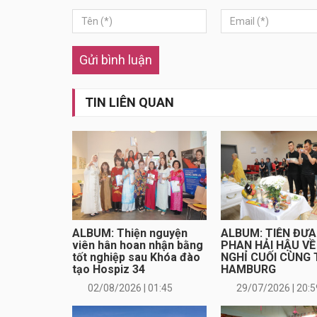
Gửi bình luận
TIN LIÊN QUAN
ALBUM: Thiện nguyện
ALBUM: TIỄN ĐƯA
viên hân hoan nhận bằng
PHAN HẢI HẬU VỀ
tốt nghiệp sau Khóa đào
NGHỈ CUỐI CÙNG 
tạo Hospiz 34
HAMBURG
02/08/2026 | 01:45
29/07/2026 | 20:5