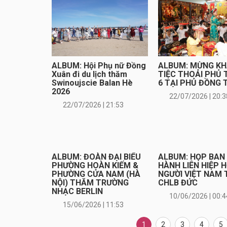
ALBUM: Hội Phụ nữ Đồng
ALBUM: MỪNG K
Xuân đi du lịch thăm
TIỆC THOẢI PHỦ
Swinoujscie Balan Hè
6 TẠI PHỦ ĐỒNG 
2026
22/07/2026 | 20:3
22/07/2026 | 21:53
ALBUM: ĐOÀN ĐẠI BIỂU
ALBUM: HỌP BAN
PHƯỜNG HOÀN KIẾM &
HÀNH LIÊN HIỆP H
PHƯỜNG CỬA NAM (HÀ
NGƯỜI VIỆT NAM 
NỘI) THĂM TRƯỜNG
CHLB ĐỨC
NHẠC BERLIN
10/06/2026 | 00:4
15/06/2026 | 11:53
1
2
3
4
5