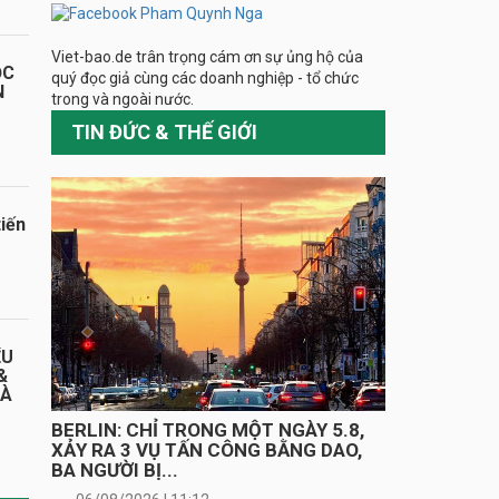
Viet-bao.de trân trọng cám ơn sự ủng hộ của
ỌC
quý đọc giả cùng các doanh nghiệp - tổ chức
N
trong và ngoài nước.
TIN ĐỨC & THẾ GIỚI
iến
ỂU
&
HÀ
BERLIN: CHỈ TRONG MỘT NGÀY 5.8,
XẢY RA 3 VỤ TẤN CÔNG BẰNG DAO,
BA NGƯỜI BỊ...