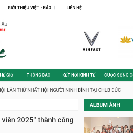
GIỚI THIỆU VIỆT - BÁO
LIÊN HỆ
HẾ GIỚI
THÔNG BÁO
KẾT NỐI KINH TẾ
CUỘC SỐNG C
ỘI LẦN THỨ NHẤT HỘI NGƯỜI NINH BÌNH TẠI CHLB ĐỨC
ALBUM ẢNH
 viên 2025" thành công