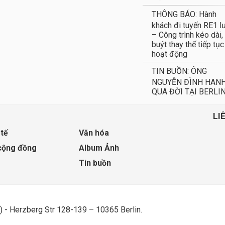
THÔNG BÁO: Hành
khách đi tuyến RE1 l
– Công trình kéo dài,
buýt thay thế tiếp tục
hoạt động
TIN BUỒN: ÔNG
NGUYỄN ĐÌNH HAN
QUA ĐỜI TẠI BERLI
LI
 tế
Văn hóa
cộng đồng
Album Ảnh
Tin buồn
) - Herzberg Str 128-139 – 10365 Berlin.