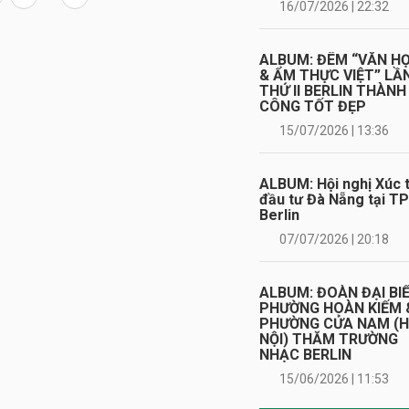
16/07/2026 | 22:32
ALBUM: ĐÊM “VĂN H
& ẨM THỰC VIỆT” LẦ
THỨ II BERLIN THÀNH
CÔNG TỐT ĐẸP
15/07/2026 | 13:36
ALBUM: Hội nghị Xúc t
đầu tư Đà Nẵng tại TP
Berlin
07/07/2026 | 20:18
ALBUM: ĐOÀN ĐẠI BI
PHƯỜNG HOÀN KIẾM 
PHƯỜNG CỬA NAM (
NỘI) THĂM TRƯỜNG
NHẠC BERLIN
15/06/2026 | 11:53