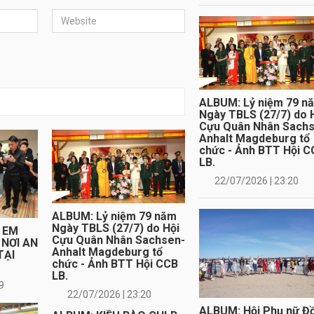
ALBUM: Lỷ niệm 79 n
Ngày TBLS (27/7) do 
Cựu Quân Nhân Sach
Anhalt Magdeburg tổ
chức - Ảnh BTT Hội C
LB.
22/07/2026 | 23:20
ALBUM: Lỷ niệm 79 năm
Ngày TBLS (27/7) do Hội
 EM
Cựu Quân Nhân Sachsen-
 NƠI AN
Anhalt Magdeburg tổ
TẠI
chức - Ảnh BTT Hội CCB
LB.
9
22/07/2026 | 23:20
ALBUM: Hội Phụ nữ Đ