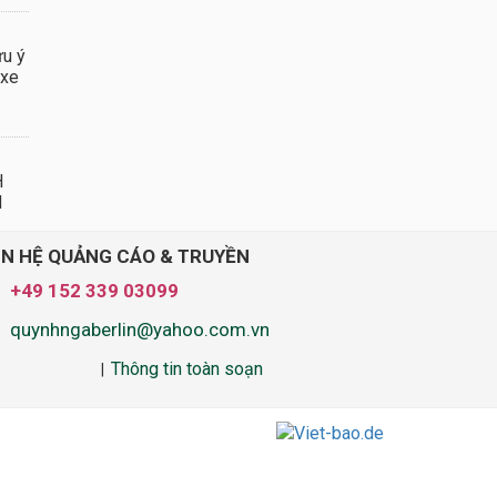
ưu ý
 xe
H
N
ÊN HỆ QUẢNG CÁO & TRUYỀN
+49 152 339 03099
quynhngaberlin@yahoo.com.vn
Thông tin toàn soạn
|