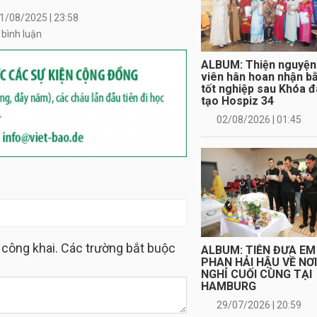
1/08/2025 | 23:58
 bình luận
Xem
ALBUM: Thiện nguyện
tất
viên hân hoan nhận b
cả
tốt nghiệp sau Khóa 
tạo Hospiz 34
02/08/2026 | 01:45
 công khai. Các trường bắt buộc
ALBUM: TIỄN ĐƯA EM
PHAN HẢI HẬU VỀ NƠ
NGHỈ CUỐI CÙNG TẠI
HAMBURG
29/07/2026 | 20:59