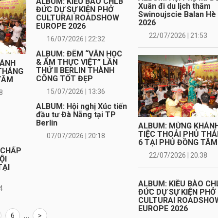
ALBUM: KIỀU BÀO CHLB
Xuân đi du lịch thăm
ĐỨC DỰ SỰ KIỆN PHỞ
Swinoujscie Balan Hè
CULTURAI ROADSHOW
2026
EUROPE 2026
22/07/2026 | 21:53
16/07/2026 | 22:32
ALBUM: ĐÊM “VĂN HỌC
& ẨM THỰC VIỆT” LẦN
HÁNH
THỨ II BERLIN THÀNH
 THÁNG
CÔNG TỐT ĐẸP
TÂM
15/07/2026 | 13:36
8
ALBUM: Hội nghị Xúc tiến
đầu tư Đà Nẵng tại TP
Berlin
ALBUM: MỪNG KHÁN
TIỆC THOẢI PHỦ TH
07/07/2026 | 20:18
6 TẠI PHỦ ĐỒNG TÂM
 CHẤP
22/07/2026 | 20:38
ỘI
TẠI
ALBUM: KIỀU BÀO CH
4
ĐỨC DỰ SỰ KIỆN PHỞ
CULTURAI ROADSHO
EUROPE 2026
6
...
>