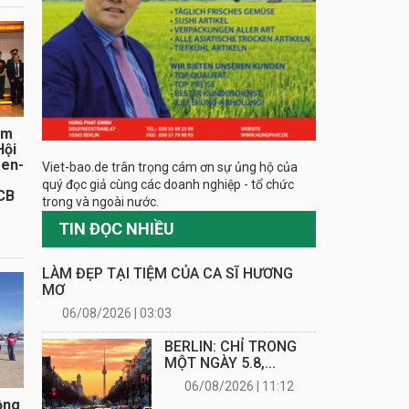
ăm
Hội
sen-
Viet-bao.de trân trọng cám ơn sự ủng hộ của
quý đọc giả cùng các doanh nghiệp - tổ chức
CB
trong và ngoài nước.
TIN ĐỌC NHIỀU
LÀM ĐẸP TẠI TIỆM CỦA CA SĨ HƯƠNG
MƠ
06/08/2026 | 03:03
BERLIN: CHỈ TRONG
MỘT NGÀY 5.8,...
06/08/2026 | 11:12
ồng