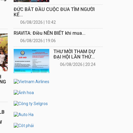
ĐỨC BẮT ĐẦU CUỘC ĐUA TÌM NGƯỜI
KẾ...
06/08/2026 | 10:42
RIAVITA: Điều NÊN BIẾT khi mua...
06/08/2026 | 19:06
THƯ MỜI THAM DỰ
ĐẠI HỘI LẦN THỨ...
06/08/2026 | 20:24
H
ÁNG
LB
W