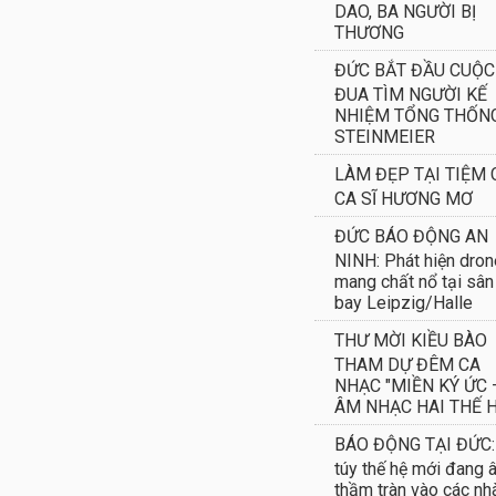
DAO, BA NGƯỜI BỊ
THƯƠNG
ĐỨC BẮT ĐẦU CUỘC
ĐUA TÌM NGƯỜI KẾ
NHIỆM TỔNG THỐN
STEINMEIER
LÀM ĐẸP TẠI TIỆM 
CA SĨ HƯƠNG MƠ
ĐỨC BÁO ĐỘNG AN
NINH: Phát hiện dron
mang chất nổ tại sân
bay Leipzig/Halle
THƯ MỜI KIỀU BÀO
THAM DỰ ĐÊM CA
NHẠC "MIỀN KÝ ỨC 
ÂM NHẠC HAI THẾ H
BÁO ĐỘNG TẠI ĐỨC:
túy thế hệ mới đang 
thầm tràn vào các nh