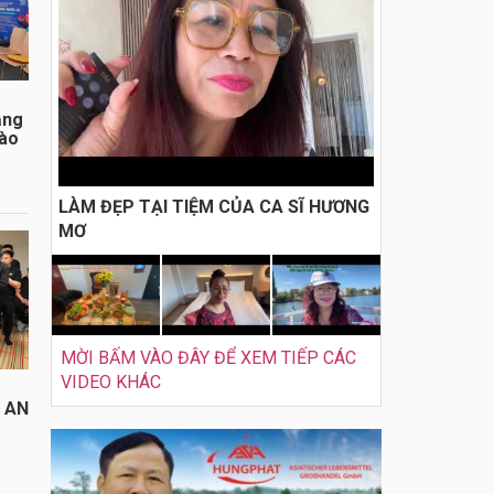
ằng
đào
LÀM ĐẸP TẠI TIỆM CỦA CA SĨ HƯƠNG
MƠ
MỜI BẤM VÀO ĐÂY ĐỂ XEM TIẾP CÁC
VIDEO KHÁC
I AN