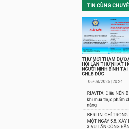
THƯ MỜI THAM DỰ ĐẠ
HỘI LẦN THỨ NHẤT H
NGƯỜI NINH BÌNH TẠI
CHLB ĐỨC
06/08/2026 | 20:24
RIAVITA: Điều NÊN B
khi mua thực phẩm c
năng
BERLIN: CHỈ TRONG
MỘT NGÀY 5.8, XẢY 
3 VỤ TẤN CÔNG BẰ