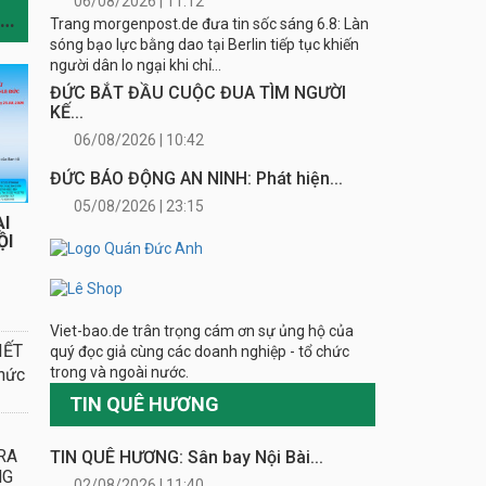
06/08/2026 | 11:12
TIN CÙNG CHUYÊN MỤC
Trang morgenpost.de đưa tin sốc sáng 6.8: Làn
sóng bạo lực bằng dao tại Berlin tiếp tục khiến
người dân lo ngại khi chỉ...
ĐỨC BẮT ĐẦU CUỘC ĐUA TÌM NGƯỜI
KẾ...
06/08/2026 | 10:42
ĐỨC BÁO ĐỘNG AN NINH: Phát hiện...
05/08/2026 | 23:15
I
ỘI
Viet-bao.de trân trọng cám ơn sự ủng hộ của
IẾT
quý đọc giả cùng các doanh nghiệp - tổ chức
trong và ngoài nước.
hức
TIN QUÊ HƯƠNG
RA
TIN QUÊ HƯƠNG: Sân bay Nội Bài...
NG
02/08/2026 | 11:40