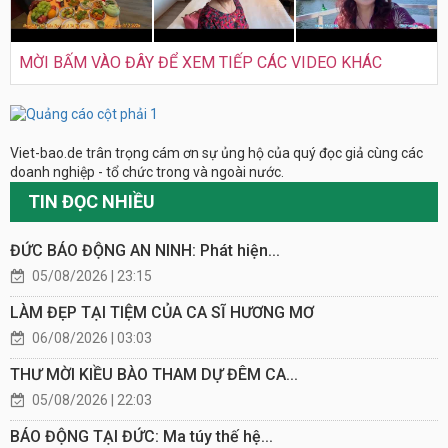
MỜI BẤM VÀO ĐÂY ĐỂ XEM TIẾP CÁC VIDEO KHÁC
Viet-bao.de trân trọng cám ơn sự ủng hộ của quý đọc giả cùng các
doanh nghiệp - tổ chức trong và ngoài nước.
TIN ĐỌC NHIỀU
ĐỨC BÁO ĐỘNG AN NINH: Phát hiện...
05/08/2026 | 23:15
LÀM ĐẸP TẠI TIỆM CỦA CA SĨ HƯƠNG MƠ
06/08/2026 | 03:03
THƯ MỜI KIỀU BÀO THAM DỰ ĐÊM CA...
05/08/2026 | 22:03
BÁO ĐỘNG TẠI ĐỨC: Ma túy thế hệ...