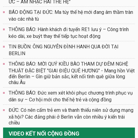
ỨC – ÂM NHẠC HAI THẾ HỆ"
BÁO ĐỘNG TẠI ĐỨC: Ma túy thế hệ mới đang âm thầm tràn
vào các nhà tù
THÔNG BÁO: Hành khách đi tuyến RE1 lưu ý – Công trình
kéo dài, xe buýt thay thế tiếp tục hoạt động
TIN BUỒN: ÔNG NGUYỄN ĐÌNH HANH QUA ĐỜI TẠI
BERLIN
THÔNG BÁO: MỜI QUÝ KIỀU BÀO THAM DỰ ĐÊM NGHỆ
THUẬT ĐẶC BIỆT "GIAI ĐIỆU QUÊ HƯƠNG" - Mang hồn Việt
đến Berlin – Gìn giữ bản sắc, kết nối tình quê giữa lòng
châu Âu
THÔNG BÁO: Đức xem xét khôi phục chương trình phục vụ
dân sự – Cơ hội mới cho thế hệ trẻ và cộng đồng
ĐỨC: Có nên cấm trẻ em và thanh thiếu niên sử dụng mạng
xã hội? Các đảng phái ở Berlin vẫn còn nhiều ý kiến trái
chiều
VIDEO KẾT NỐI CỘNG ĐỒNG