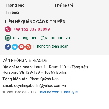
Thông báo
Thế hệ trẻ
Tin buồn
LIÊN HỆ QUẢNG CÁO & TRUYỀN
+49 152 339 03099
quynhngaberlin@yahoo.com.vn
Thông tin toàn soạn
|
VĂN PHÒNG VIET-BAO.DE
Địa chỉ tòa soạn:
Haus 1 - Raum 110 – (Tầng trệt) -
Herzberg Str 128-139 – 10365 Berlin.
Tổng biên tập:
Phạm Quỳnh Nga
Email:
quynhngaberlin@yahoo.com.vn
© Viet-Bao.de 2017.
Thiết kế web: FinalStyle