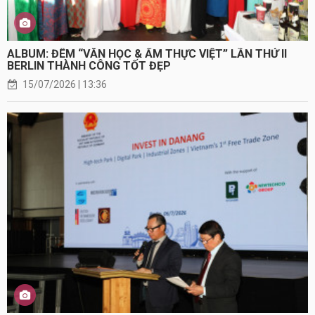
ALBUM: ĐÊM “VĂN HỌC & ẨM THỰC VIỆT” LẦN THỨ II
BERLIN THÀNH CÔNG TỐT ĐẸP
15/07/2026 | 13:36