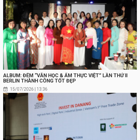
ALBUM: ĐÊM “VĂN HỌC & ẨM THỰC VIỆT” LẦN THỨ II
BERLIN THÀNH CÔNG TỐT ĐẸP
15/07/2026 | 13:36