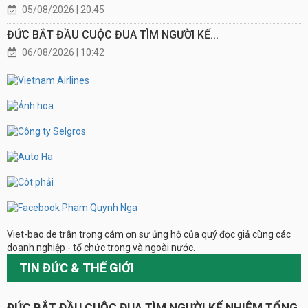
05/08/2026 | 20:45
ĐỨC BẮT ĐẦU CUỘC ĐUA TÌM NGƯỜI KẾ...
06/08/2026 | 10:42
Viet-bao.de trân trọng cám ơn sự ủng hộ của quý đọc giả cùng các
doanh nghiệp - tổ chức trong và ngoài nước.
TIN ĐỨC & THẾ GIỚI
ĐỨC BẮT ĐẦU CUỘC ĐUA TÌM NGƯỜI KẾ NHIỆM TỔNG