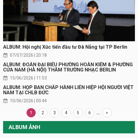
ALBUM: Hội nghị Xúc tiến đầu tư Đà Nẵng tại TP Berlin
07/07/2026 | 20:18
ALBUM: ĐOÀN ĐẠI BIỂU PHƯỜNG HOÀN KIẾM & PHƯỜNG
CỬA NAM (HÀ NỘI) THĂM TRƯỜNG NHẠC BERLIN
15/06/2026 | 11:53
ALBUM: HỌP BAN CHẤP HÀNH LIÊN HIỆP HỘI NGƯỜI VIỆT
NAM TẠI CHLB ĐỨC
10/06/2026 | 00:44
1
2
3
4
5
6
...
>
ALBUM ẢNH