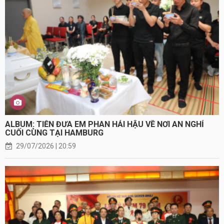
ALBUM: TIỄN ĐƯA EM PHAN HẢI HẬU VỀ NƠI AN NGHỈ
CUỐI CÙNG TẠI HAMBURG
29/07/2026 | 20:59