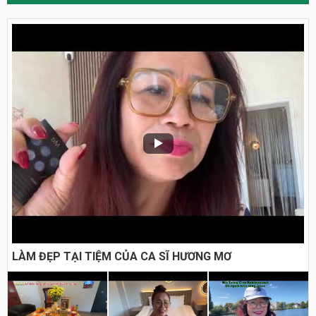
LÀM ĐẸP TẠI TIỆM CỦA CA SĨ HƯƠNG MƠ