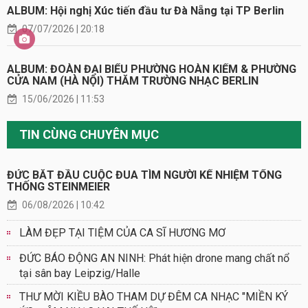
ALBUM: Hội nghị Xúc tiến đầu tư Đà Nẵng tại TP Berlin
07/07/2026 | 20:18
ALBUM: ĐOÀN ĐẠI BIỂU PHƯỜNG HOÀN KIẾM & PHƯỜNG
CỬA NAM (HÀ NỘI) THĂM TRƯỜNG NHẠC BERLIN
15/06/2026 | 11:53
TIN CÙNG CHUYÊN MỤC
ĐỨC BẮT ĐẦU CUỘC ĐUA TÌM NGƯỜI KẾ NHIỆM TỔNG
THỐNG STEINMEIER
06/08/2026 | 10:42
LÀM ĐẸP TẠI TIỆM CỦA CA SĨ HƯƠNG MƠ
ĐỨC BÁO ĐỘNG AN NINH: Phát hiện drone mang chất nổ
tại sân bay Leipzig/Halle
THƯ MỜI KIỀU BÀO THAM DỰ ĐÊM CA NHẠC "MIỀN KÝ