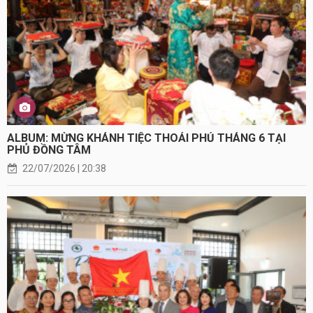
ALBUM: MỪNG KHÁNH TIỆC THOẢI PHỦ THÁNG 6 TẠI
PHỦ ĐỒNG TÂM
22/07/2026 | 20:38