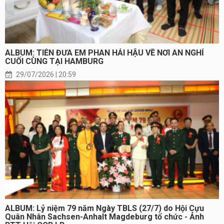
ALBUM: TIỄN ĐƯA EM PHAN HẢI HẬU VỀ NƠI AN NGHỈ
CUỐI CÙNG TẠI HAMBURG
29/07/2026 | 20:59
ALBUM: Lỷ niệm 79 năm Ngày TBLS (27/7) do Hội Cựu
Quân Nhân Sachsen-Anhalt Magdeburg tổ chức - Ảnh