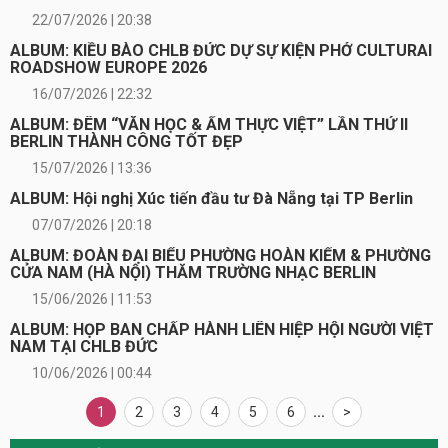
22/07/2026 | 20:38
ALBUM: KIỀU BÀO CHLB ĐỨC DỰ SỰ KIỆN PHỞ CULTURAI
ROADSHOW EUROPE 2026
16/07/2026 | 22:32
ALBUM: ĐÊM “VĂN HỌC & ẨM THỰC VIỆT” LẦN THỨ II
BERLIN THÀNH CÔNG TỐT ĐẸP
15/07/2026 | 13:36
ALBUM: Hội nghị Xúc tiến đầu tư Đà Nẵng tại TP Berlin
07/07/2026 | 20:18
ALBUM: ĐOÀN ĐẠI BIỂU PHƯỜNG HOÀN KIẾM & PHƯỜNG
CỬA NAM (HÀ NỘI) THĂM TRƯỜNG NHẠC BERLIN
15/06/2026 | 11:53
ALBUM: HỌP BAN CHẤP HÀNH LIÊN HIỆP HỘI NGƯỜI VIỆT
NAM TẠI CHLB ĐỨC
10/06/2026 | 00:44
1
2
3
4
5
6
...
>