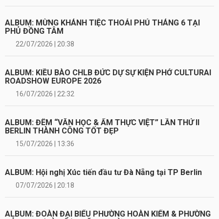
ALBUM: MỪNG KHÁNH TIỆC THOẢI PHỦ THÁNG 6 TẠI
PHỦ ĐỒNG TÂM
22/07/2026 | 20:38
ALBUM: KIỀU BÀO CHLB ĐỨC DỰ SỰ KIỆN PHỞ CULTURAI
ROADSHOW EUROPE 2026
16/07/2026 | 22:32
ALBUM: ĐÊM “VĂN HỌC & ẨM THỰC VIỆT” LẦN THỨ II
BERLIN THÀNH CÔNG TỐT ĐẸP
15/07/2026 | 13:36
ALBUM: Hội nghị Xúc tiến đầu tư Đà Nẵng tại TP Berlin
07/07/2026 | 20:18
ALBUM: ĐOÀN ĐẠI BIỂU PHƯỜNG HOÀN KIẾM & PHƯỜNG