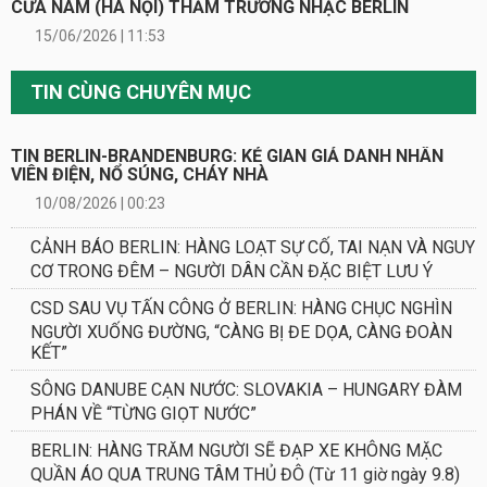
CỬA NAM (HÀ NỘI) THĂM TRƯỜNG NHẠC BERLIN
15/06/2026 | 11:53
TIN CÙNG CHUYÊN MỤC
TIN BERLIN-BRANDENBURG: KẺ GIAN GIẢ DANH NHÂN
VIÊN ĐIỆN, NỔ SÚNG, CHÁY NHÀ
10/08/2026 | 00:23
CẢNH BÁO BERLIN: HÀNG LOẠT SỰ CỐ, TAI NẠN VÀ NGUY
CƠ TRONG ĐÊM – NGƯỜI DÂN CẦN ĐẶC BIỆT LƯU Ý
CSD SAU VỤ TẤN CÔNG Ở BERLIN: HÀNG CHỤC NGHÌN
NGƯỜI XUỐNG ĐƯỜNG, “CÀNG BỊ ĐE DỌA, CÀNG ĐOÀN
KẾT”
SÔNG DANUBE CẠN NƯỚC: SLOVAKIA – HUNGARY ĐÀM
PHÁN VỀ “TỪNG GIỌT NƯỚC”
BERLIN: HÀNG TRĂM NGƯỜI SẼ ĐẠP XE KHÔNG MẶC
QUẦN ÁO QUA TRUNG TÂM THỦ ĐÔ (Từ 11 giờ ngày 9.8)