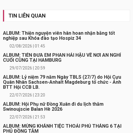
tất
cả
TIN LIÊN QUAN
ALBUM: Thiện nguyện viên hân hoan nhận bằng tốt
nghiệp sau Khóa đào tạo Hospiz 34
02/08/2026 | 01:45
ALBUM: TIỄN ĐƯA EM PHAN HẢI HẬU VỀ NƠI AN NGHỈ
CUỐI CÙNG TẠI HAMBURG
29/07/2026 | 20:59
ALBUM: Lỷ niệm 79 năm Ngày TBLS (27/7) do Hội Cựu
Quân Nhân Sachsen-Anhalt Magdeburg tổ chức - Ảnh
BTT Hội CCB LB.
22/07/2026 | 23:20
ALBUM: Hội Phụ nữ Đồng Xuân đi du lịch thăm
Swinoujscie Balan Hè 2026
22/07/2026 | 21:53
ALBUM: MỪNG KHÁNH TIỆC THOẢI PHỦ THÁNG 6 TẠI
PHỦ ĐỒNG TÂM