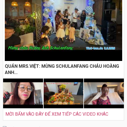
QUÁN MRS.VIỆT: MỪNG SCHULANFANG CHÁU HOÀNG
ANH...
MỜI BẤM VÀO ĐÂY ĐỂ XEM TIẾP CÁC VIDEO KHÁC