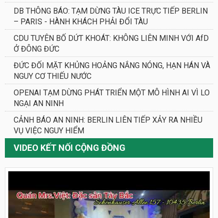
DB THÔNG BÁO: TẠM DỪNG TÀU ICE TRỰC TIẾP BERLIN
– PARIS - HÀNH KHÁCH PHẢI ĐỔI TÀU
CDU TUYÊN BỐ DỨT KHOÁT: KHÔNG LIÊN MINH VỚI AfD
Ở ĐÔNG ĐỨC
ĐỨC ĐỐI MẶT KHỦNG HOẢNG NẮNG NÓNG, HẠN HÁN VÀ
NGUY CƠ THIẾU NƯỚC
OPENAI TẠM DỪNG PHÁT TRIỂN MỘT MÔ HÌNH AI VÌ LO
NGẠI AN NINH
CẢNH BÁO AN NINH: BERLIN LIÊN TIẾP XẢY RA NHIỀU
VỤ VIỆC NGUY HIỂM
VIDEO KẾT NỐI CỘNG ĐỒNG