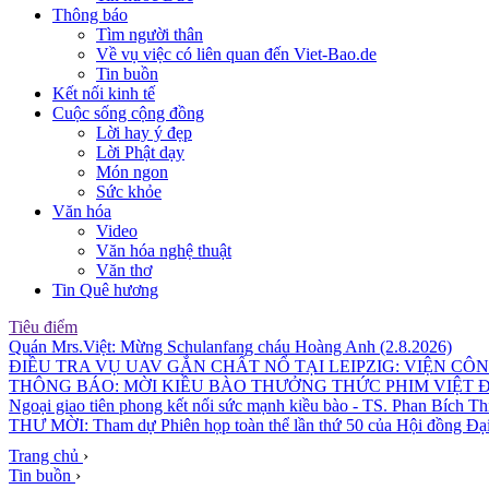
Thông báo
Tìm người thân
Về vụ việc có liên quan đến Viet-Bao.de
Tin buồn
Kết nối kinh tế
Cuộc sống cộng đồng
Lời hay ý đẹp
Lời Phật dạy
Món ngon
Sức khỏe
Văn hóa
Video
Văn hóa nghệ thuật
Văn thơ
Tin Quê hương
Tiêu điểm
Quán Mrs.Việt: Mừng Schulanfang cháu Hoàng Anh (2.8.2026)
ĐIỀU TRA VỤ UAV GẮN CHẤT NỔ TẠI LEIPZIG: VIỆN CÔ
THÔNG BÁO: MỜI KIỀU BÀO THƯỞNG THỨC PHIM VIỆT 
Ngoại giao tiên phong kết nối sức mạnh kiều bào - TS. Phan Bích Th
THƯ MỜI: Tham dự Phiên họp toàn thể lần thứ 50 của Hội đồng Đại
Trang chủ
›
Tin buồn
›