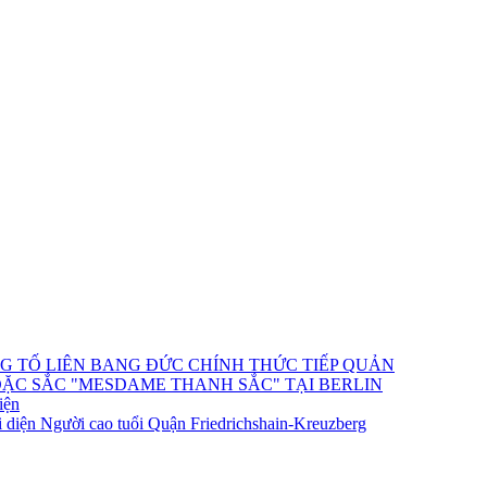
NG TỐ LIÊN BANG ĐỨC CHÍNH THỨC TIẾP QUẢN
ĐẶC SẮC "MESDAME THANH SẮC" TẠI BERLIN
iện
 diện Người cao tuổi Quận Friedrichshain-Kreuzberg