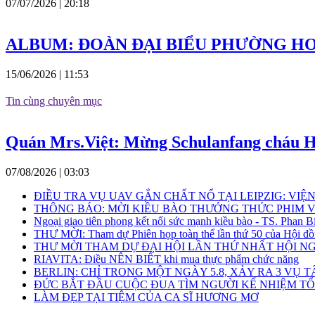
07/07/2026 | 20:18
ALBUM: ĐOÀN ĐẠI BIỂU PHƯỜNG H
15/06/2026 | 11:53
Tin cùng chuyên mục
Quán Mrs.Việt: Mừng Schulanfang cháu H
07/08/2026 | 03:03
ĐIỀU TRA VỤ UAV GẮN CHẤT NỔ TẠI LEIPZIG: VI
THÔNG BÁO: MỜI KIỀU BÀO THƯỞNG THỨC PHIM V
Ngoại giao tiên phong kết nối sức mạnh kiều bào - TS. Phan B
THƯ MỜI: Tham dự Phiên họp toàn thể lần thứ 50 của Hội đồn
THƯ MỜI THAM DỰ ĐẠI HỘI LẦN THỨ NHẤT HỘI NG
RIAVITA: Điều NÊN BIẾT khi mua thực phẩm chức năng
BERLIN: CHỈ TRONG MỘT NGÀY 5.8, XẢY RA 3 VỤ
ĐỨC BẮT ĐẦU CUỘC ĐUA TÌM NGƯỜI KẾ NHIỆM T
LÀM ĐẸP TẠI TIỆM CỦA CA SĨ HƯƠNG MƠ