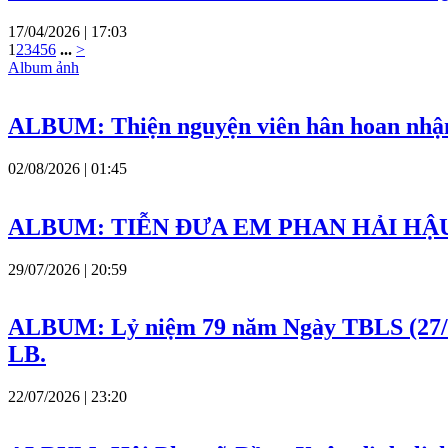
17/04/2026 | 17:03
1
2
3
4
5
6
...
>
Album ảnh
ALBUM: Thiện nguyện viên hân hoan nhận 
02/08/2026 | 01:45
ALBUM: TIỄN ĐƯA EM PHAN HẢI HẬ
29/07/2026 | 20:59
ALBUM: Lỷ niệm 79 năm Ngày TBLS (27/7
LB.
22/07/2026 | 23:20