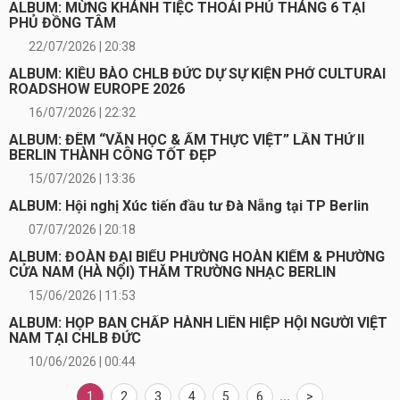
ALBUM: MỪNG KHÁNH TIỆC THOẢI PHỦ THÁNG 6 TẠI
PHỦ ĐỒNG TÂM
22/07/2026 | 20:38
ALBUM: KIỀU BÀO CHLB ĐỨC DỰ SỰ KIỆN PHỞ CULTURAI
ROADSHOW EUROPE 2026
16/07/2026 | 22:32
ALBUM: ĐÊM “VĂN HỌC & ẨM THỰC VIỆT” LẦN THỨ II
BERLIN THÀNH CÔNG TỐT ĐẸP
15/07/2026 | 13:36
ALBUM: Hội nghị Xúc tiến đầu tư Đà Nẵng tại TP Berlin
07/07/2026 | 20:18
ALBUM: ĐOÀN ĐẠI BIỂU PHƯỜNG HOÀN KIẾM & PHƯỜNG
CỬA NAM (HÀ NỘI) THĂM TRƯỜNG NHẠC BERLIN
15/06/2026 | 11:53
ALBUM: HỌP BAN CHẤP HÀNH LIÊN HIỆP HỘI NGƯỜI VIỆT
NAM TẠI CHLB ĐỨC
10/06/2026 | 00:44
1
2
3
4
5
6
...
>