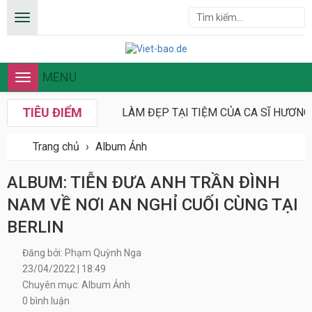
MENU
Toggle
navigation
TIÊU ĐIỂM
LÀM ĐẸP TẠI TIỆM CỦA CA SĨ HƯƠN
Trang chủ
›
Album Ảnh
ALBUM: TIỄN ĐƯA ANH TRẦN ĐÌNH
NAM VỀ NƠI AN NGHỈ CUỐI CÙNG TẠI
BERLIN
Đăng bởi: Phạm Quỳnh Nga
23/04/2022 | 18:49
Chuyên mục: Album Ảnh
0 bình luận