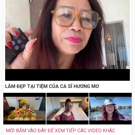
LÀM ĐẸP TẠI TIỆM CỦA CA SĨ HƯƠNG MƠ
MỜI BẤM VÀO ĐÂY ĐỂ XEM TIẾP CÁC VIDEO KHÁC