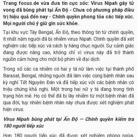
Trang focus.de vừa đưa tin cực sốc: Virus Nipah gây tử
vong đã bùng phát tại Ấn Độ - Chưa có phương pháp điều
trị hiệu quả đến nay - Chính quyền phong tỏa các tiếp xúc.
Mọi người chú ý giữ gìn sức khỏe.
Tại khu vực Tây Bengal, Ấn Độ, theo thông tin từ chính quyền,
ít nhất năm người đã bị nhiễm virus Nipah. Chính quyền đã xét
nghiệm các tiếp xúc và cách ly hàng chục người. Sự cảnh giác
đang được nâng cao, không chỉ vì virus này đã trở thành
nguồn cảm hứng cho một bộ phim về đại dịch.
Trong số các ca nhiễm có hai y tá nữ làm việc tại thành phố
Barasat, Bengal, những người đã làm việc cùng bệnh nhân sau
kỳ nghỉ Tết Nguyên Đán và đã tiếp xúc với các bệnh nhân có
triệu chứng khả nghi. Một trong hai nữ y tá đang trong tình
trạng hôn mê. Họ có thể đã bị lây nhiễm từ một bệnh nhân đã
qua đời, tuy nhiên bệnh nhân này chưa được xét nghiệm phát
hiện virus.
Virus Nipah bùng phát tại Ấn Độ — Chính quyền kiểm tra
180 người tiếp xúc
Hơn 180 người tiếp xúc đã được xét nghiệm phòng ngừa,