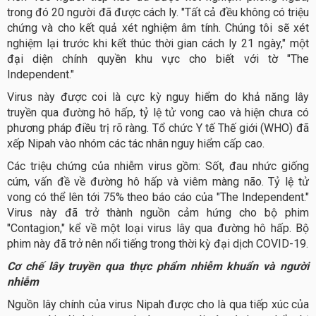
trong đó 20 người đã được cách ly. "Tất cả đều không có triệu
chứng và cho kết quả xét nghiệm âm tính. Chúng tôi sẽ xét
nghiệm lại trước khi kết thúc thời gian cách ly 21 ngày," một
đại diện chính quyền khu vực cho biết với tờ "The
Independent."
Virus này được coi là cực kỳ nguy hiểm do khả năng lây
truyền qua đường hô hấp, tỷ lệ tử vong cao và hiện chưa có
phương pháp điều trị rõ ràng. Tổ chức Y tế Thế giới (WHO) đã
xếp Nipah vào nhóm các tác nhân nguy hiểm cấp cao.
Các triệu chứng của nhiễm virus gồm: Sốt, đau nhức giống
cúm, vấn đề về đường hô hấp và viêm màng não. Tỷ lệ tử
vong có thể lên tới 75% theo báo cáo của "The Independent."
Virus này đã trở thành nguồn cảm hứng cho bộ phim
"Contagion," kể về một loại virus lây qua đường hô hấp. Bộ
phim này đã trở nên nổi tiếng trong thời kỳ đại dịch COVID-19.
Cơ chế lây truyền qua thực phẩm nhiễm khuẩn và người
nhiễm
Nguồn lây chính của virus Nipah được cho là qua tiếp xúc của