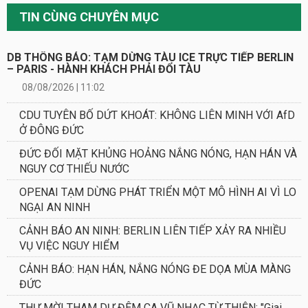
TIN CÙNG CHUYÊN MỤC
DB THÔNG BÁO: TẠM DỪNG TÀU ICE TRỰC TIẾP BERLIN
– PARIS - HÀNH KHÁCH PHẢI ĐỔI TÀU
08/08/2026 | 11:02
CDU TUYÊN BỐ DỨT KHOÁT: KHÔNG LIÊN MINH VỚI AfD
Ở ĐÔNG ĐỨC
ĐỨC ĐỐI MẶT KHỦNG HOẢNG NẮNG NÓNG, HẠN HÁN VÀ
NGUY CƠ THIẾU NƯỚC
OPENAI TẠM DỪNG PHÁT TRIỂN MỘT MÔ HÌNH AI VÌ LO
NGẠI AN NINH
CẢNH BÁO AN NINH: BERLIN LIÊN TIẾP XẢY RA NHIỀU
VỤ VIỆC NGUY HIỂM
CẢNH BÁO: HẠN HÁN, NẮNG NÓNG ĐE DỌA MÙA MÀNG
ĐỨC
THƯ MỜI THAM DỰ ĐÊM CA VŨ NHẠC TỪ THIỆN: "Giai