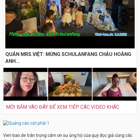
QUÁN MRS.VIỆT: MỪNG SCHULANFANG CHÁU HOÀNG
ANH...
MỜI BẤM VÀO ĐÂY ĐỂ XEM TIẾP CÁC VIDEO KHÁC
Viet-bao.de trân trọng cám ơn sự ủng hộ của quý đọc giả cùng các