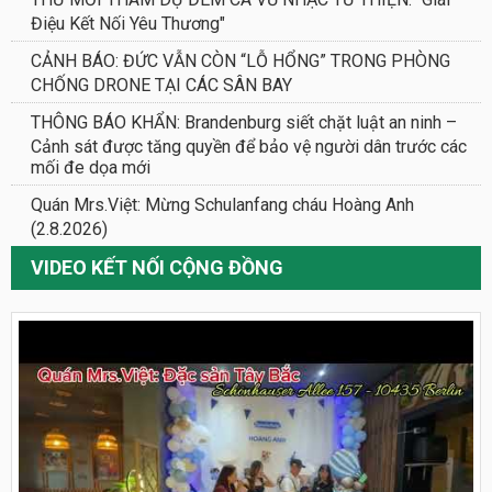
Điệu Kết Nối Yêu Thương"
CẢNH BÁO: ĐỨC VẪN CÒN “LỖ HỔNG” TRONG PHÒNG
CHỐNG DRONE TẠI CÁC SÂN BAY
THÔNG BÁO KHẨN: Brandenburg siết chặt luật an ninh –
Cảnh sát được tăng quyền để bảo vệ người dân trước các
mối đe dọa mới
Quán Mrs.Việt: Mừng Schulanfang cháu Hoàng Anh
(2.8.2026)
VIDEO KẾT NỐI CỘNG ĐỒNG