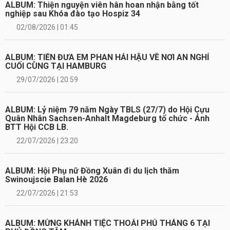
ALBUM: Thiện nguyện viên hân hoan nhận bằng tốt
nghiệp sau Khóa đào tạo Hospiz 34
02/08/2026 | 01:45
ALBUM: TIỄN ĐƯA EM PHAN HẢI HẬU VỀ NƠI AN NGHỈ
CUỐI CÙNG TẠI HAMBURG
29/07/2026 | 20:59
ALBUM: Lỷ niệm 79 năm Ngày TBLS (27/7) do Hội Cựu
Quân Nhân Sachsen-Anhalt Magdeburg tổ chức - Ảnh
BTT Hội CCB LB.
22/07/2026 | 23:20
ALBUM: Hội Phụ nữ Đồng Xuân đi du lịch thăm
Swinoujscie Balan Hè 2026
22/07/2026 | 21:53
ALBUM: MỪNG KHÁNH TIỆC THOẢI PHỦ THÁNG 6 TẠI