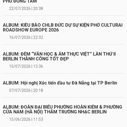
PHỦ ĐỒNG TÂM
22/07/2026 | 20:38
ALBUM: KIỀU BÀO CHLB ĐỨC DỰ SỰ KIỆN PHỞ CULTURAI
ROADSHOW EUROPE 2026
16/07/2026 | 22:32
ALBUM: ĐÊM “VĂN HỌC & ẨM THỰC VIỆT” LẦN THỨ II
BERLIN THÀNH CÔNG TỐT ĐẸP
15/07/2026 | 13:36
ALBUM: Hội nghị Xúc tiến đầu tư Đà Nẵng tại TP Berlin
07/07/2026 | 20:18
ALBUM: ĐOÀN ĐẠI BIỂU PHƯỜNG HOÀN KIẾM & PHƯỜNG
CỬA NAM (HÀ NỘI) THĂM TRƯỜNG NHẠC BERLIN
15/06/2026 | 11:53