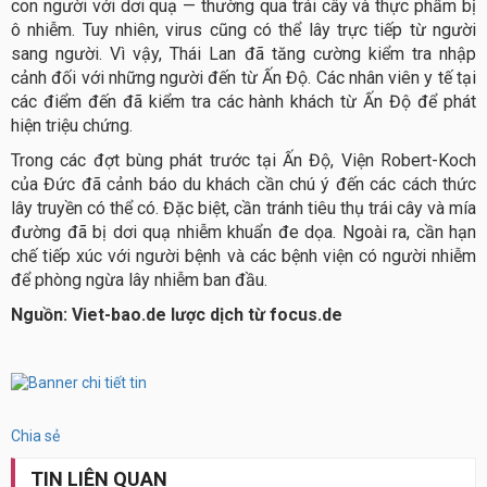
con người với dơi quạ — thường qua trái cây và thực phẩm bị
ô nhiễm. Tuy nhiên, virus cũng có thể lây trực tiếp từ người
sang người. Vì vậy, Thái Lan đã tăng cường kiểm tra nhập
cảnh đối với những người đến từ Ấn Độ. Các nhân viên y tế tại
các điểm đến đã kiểm tra các hành khách từ Ấn Độ để phát
hiện triệu chứng.
Trong các đợt bùng phát trước tại Ấn Độ, Viện Robert-Koch
của Đức đã cảnh báo du khách cần chú ý đến các cách thức
lây truyền có thể có. Đặc biệt, cần tránh tiêu thụ trái cây và mía
đường đã bị dơi quạ nhiễm khuẩn đe dọa. Ngoài ra, cần hạn
chế tiếp xúc với người bệnh và các bệnh viện có người nhiễm
để phòng ngừa lây nhiễm ban đầu.
Nguồn: Viet-bao.de lược dịch từ focus.de
Chia sẻ
TIN LIÊN QUAN