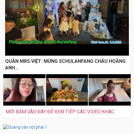
QUÁN MRS.VIỆT: MỪNG SCHULANFANG CHÁU HOÀNG
ANH...
MỜI BẤM VÀO ĐÂY ĐỂ XEM TIẾP CÁC VIDEO KHÁC