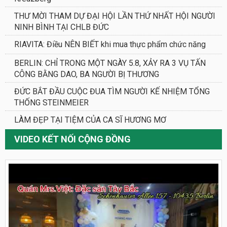
THƯ MỜI THAM DỰ ĐẠI HỘI LẦN THỨ NHẤT HỘI NGƯỜI
NINH BÌNH TẠI CHLB ĐỨC
RIAVITA: Điều NÊN BIẾT khi mua thực phẩm chức năng
BERLIN: CHỈ TRONG MỘT NGÀY 5.8, XẢY RA 3 VỤ TẤN
CÔNG BẰNG DAO, BA NGƯỜI BỊ THƯƠNG
ĐỨC BẮT ĐẦU CUỘC ĐUA TÌM NGƯỜI KẾ NHIỆM TỔNG
THỐNG STEINMEIER
LÀM ĐẸP TẠI TIỆM CỦA CA SĨ HƯƠNG MƠ
VIDEO KẾT NỐI CỘNG ĐỒNG