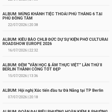
ALBUM: MỪNG KHÁNH TIỆC THOẢI PHỦ THÁNG 6 TẠI
PHỦ ĐỒNG TÂM
22/07/2026 | 20:38
ALBUM: KIỀU BÀO CHLB ĐỨC DỰ SỰ KIỆN PHỞ CULTURAI
ROADSHOW EUROPE 2026
16/07/2026 | 22:32
ALBUM: ĐÊM “VĂN HỌC & ẨM THỰC VIỆT” LẦN THỨ II
BERLIN THÀNH CÔNG TỐT ĐẸP
15/07/2026 | 13:36
ALBUM: Hội nghị Xúc tiến đầu tư Đà Nẵng tại TP Berlin
07/07/2026 | 20:18
ALBUM: ĐOÀN ĐẠI BIỂU PHƯỜNG HOÀN KIẾM & PHƯỜNG