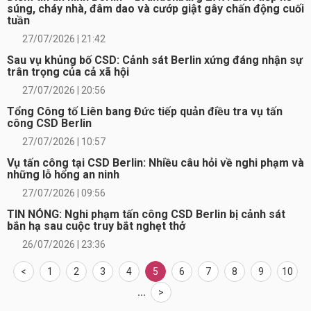
súng, cháy nhà, đâm dao và cướp giật gây chấn động cuối
tuần
27/07/2026 | 21:42
Sau vụ khủng bố CSD: Cảnh sát Berlin xứng đáng nhận sự
trân trọng của cả xã hội
27/07/2026 | 20:56
Tổng Công tố Liên bang Đức tiếp quản điều tra vụ tấn
công CSD Berlin
27/07/2026 | 10:57
Vụ tấn công tại CSD Berlin: Nhiều câu hỏi về nghi phạm và
những lỗ hổng an ninh
27/07/2026 | 09:56
TIN NÓNG: Nghi phạm tấn công CSD Berlin bị cảnh sát
bắn hạ sau cuộc truy bắt nghẹt thở
26/07/2026 | 23:36
<
1
2
3
4
5
6
7
8
9
10
...
>