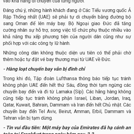
vào khả năng di chuyển của từng người.
Đáng chú ý, những hành khách đang ở Các Tiểu vương quốc Ả
Rập Thống nhất (UAE) sẽ phải tự di chuyển bằng đường bộ
sang Oman để lên máy bay. Bộ Ngoại giao Đức đã tăng
cường nhân sự hỗ trợ, song việc tổ chức phụ thuộc nhiều vào
khả năng thu xếp phương tiện của người dân cũng như sự
phối hợp với các công ty lữ hành.
Những công dân không thuộc diện ưu tiên có thể phải chờ
thêm hoặc tự đặt vé bay thương mại từ UAE về Đức.
- Hàng loạt chuyến bay vẫn bị đình chỉ
Trong khi đó, Tập đoàn Lufthansa thông báo tiếp tục tránh
không phận UAE đến hết thứ Sáu, đồng thời tạm ngừng các
chuyến bay đến và đi từ Larnaka (Síp). Các hãng hàng không
cũng tiếp tục tránh không phận Israel, Liban, Jordan, Iraq,
Qatar, Kuwait, Bahrain, Dammam và Iran đến hết Chủ nhật. Các
chuyến bay đến Tel Aviv, Beirut, Amman, Erbil, Dammam và
Tehran vẫn bị tạm dừng.
- Tin vui đầu tiên: Một máy bay của Emirates đã hạ cánh an