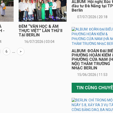
BERLIN: CHỈ TRONG 
À
ĐÊM “VĂN HỌC & ẨM
NGÀY 5.8, XẢY RA 3 V
 -
THỰC VIỆT” LẦN THỨ II
TẤN CÔNG BẰNG DAO
TẠI BERLIN
BA NGƯỜI BỊ THƯƠNG
4
16/07/2026 | 03:04
06/08/2026 | 11:12
6
...
>
ĐỨC BẮT ĐẦU CUỘC
ĐUA TÌM NGƯỜI KẾ
NHIỆM TỔNG THỐN
STEINMEIER
LÀM ĐẸP TẠI TIỆM 
CA SĨ HƯƠNG MƠ
ĐỨC BÁO ĐỘNG AN
NINH: Phát hiện dron
mang chất nổ tại sân
bay Leipzig/Halle
THƯ MỜI KIỀU BÀO
THAM DỰ ĐÊM CA