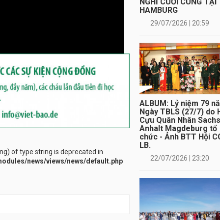
ALBUM: Lỷ niệm 79 n
Ngày TBLS (27/7) do 
Cựu Quân Nhân Sach
Anhalt Magdeburg tổ
chức - Ảnh BTT Hội C
LB.
22/07/2026 | 23:20
ing) of type string is deprecated in
odules/news/views/news/default.php
ALBUM: Hội Phụ nữ Đ
Xuân đi du lịch thăm