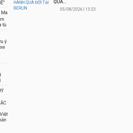
em
g
 –
 trẻ
ÊN HỆ QUẢNG CÁO & TRUYỀN
+49 152 339 03099
quynhngaberlin@yahoo.com.vn
Thông tin toàn soạn
|