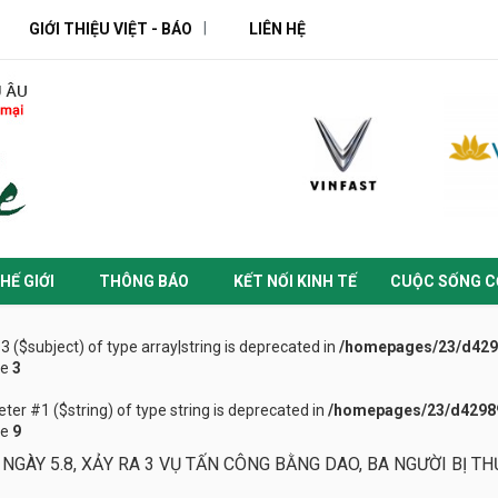
GIỚI THIỆU VIỆT - BÁO
LIÊN HỆ
HẾ GIỚI
THÔNG BÁO
KẾT NỐI KINH TẾ
CUỘC SỐNG C
#3 ($subject) of type array|string is deprecated in
/homepages/23/d4298
ne
3
eter #1 ($string) of type string is deprecated in
/homepages/23/d42989
ne
9
 NGÀY 5.8, XẢY RA 3 VỤ TẤN CÔNG BẰNG DAO, BA NGƯỜI BỊ T