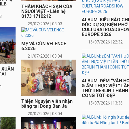
HLB
THĂM KHÁCH SẠN CỦA
NGƯỜI VIỆT - Liên hệ
ALBUM: ĐÊM “VĂN H
0173 1710212
3
& ẨM THỰC VIỆT” LẦ
29/07/2026 | 03:03
THỨ II BERLIN THÀNH
CÔNG TỐT ĐẸP
MẸ VÀ CÚN VELENCE
6.2026
15/07/2026 | 13:36
21/07/2026 | 03:04
ALBUM: Hội nghị Xúc t
đầu tư Đà Nẵng tại TP
Berlin
G XUÂN
07/07/2026 | 20:18
TẠI
4
ALBUM: ĐOÀN ĐẠI BI
Thiện Nguyện viên nhận
PHƯỜNG HOÀN KIẾM 
bằng tại Dong Ban Ja
PHƯỜNG CỬA NAM (
NỘI) THĂM TRƯỜNG
20/07/2026 | 03:04
NHẠC BERLIN
15/06/2026 | 11:53