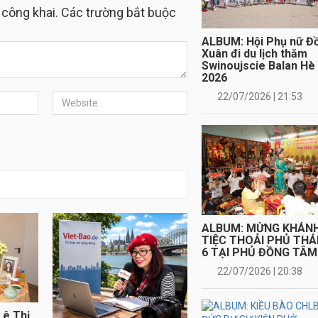
 công khai. Các trường bắt buộc
Swinoujscie Balan Hè
2026
22/07/2026 | 21:53
ALBUM: MỪNG KHÁN
TIỆC THOẢI PHỦ TH
6 TẠI PHỦ ĐỒNG TÂM
22/07/2026 | 20:38
ALBUM: KIỀU BÀO CH
ĐỨC DỰ SỰ KIỆN PHỞ
CULTURAI ROADSHO
EUROPE 2026
16/07/2026 | 22:32
Lê Thị