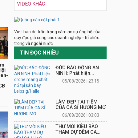
VIDEO KHÁC
Viet-bao.de trân trọng cám ơn sự ủng hộ của
quý đọc giả cùng các doanh nghiệp - tổ chức
ăm
trong và ngoài nước.
Hội
sen-
TIN ĐỌC NHIỀU
CB
ĐỨC BÁO ĐỘNG AN NINH: Phát hiện...
05/08/2026 | 23:15
LÀM ĐẸP TẠI TIỆM CỦA CA SĨ HƯƠNG
MƠ
06/08/2026 | 03:03
THƯ MỜI KIỀU BÀO THAM DỰ ĐÊM CA...
05/08/2026 | 22:03
BERLIN: CHỈ TRONG MỘT NGÀY 5.8,...
ồng