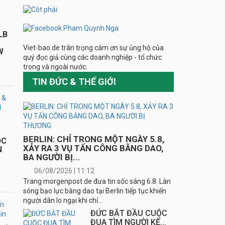
BERLIN: CHỈ TRONG MỘT NGÀY 5.8,
XẢY RA 3 VỤ TẤN CÔNG BẰNG DAO,
ỌC
BA NGƯỜI BỊ...
N
06/08/2026 | 11:12
Trang morgenpost.de đưa tin sốc sáng 6.8: Làn
sóng bạo lực bằng dao tại Berlin tiếp tục khiến
người dân lo ngại khi chỉ...
ĐỨC BẮT ĐẦU CUỘC ĐUA TÌM NGƯỜI
KẾ...
iến
06/08/2026 | 10:42
ĐỨC BÁO ĐỘNG AN NINH: Phát hiện...
05/08/2026 | 23:15
ỂU
&
HÀ
Viet-bao.de trân trọng cám ơn sự ủng hộ của
quý đọc giả cùng các doanh nghiệp - tổ chức
trong và ngoài nước.