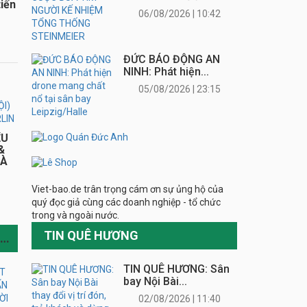
TIN CÙNG CHUYÊN MỤC
TIN QUÊ HƯƠNG
TIN QUÊ HƯƠNG: Sân bay Nội Bài...
MỘT
Ụ
02/08/2026 | 11:40
,
Việt Nam – CHLB Đức: Thúc đẩy hợp...
31/07/2026 | 20:28
Xúc tiến mở đường bay giữa Việt...
27/07/2026 | 23:41
G
Xúc tiến mở đường bay giữa Việt...
27/07/2026 | 23:41
CỦA
TIN BUỒN
e
TIN BUỒN: ÔNG NGUYỄN ĐÌNH HANH
QUA...
05/08/2026 | 13:23