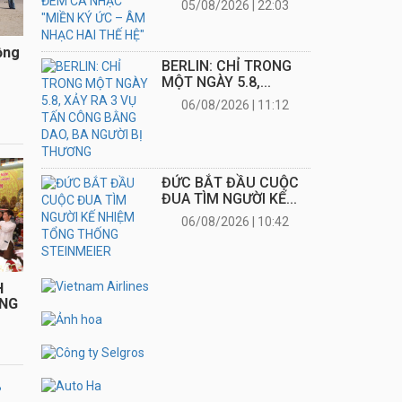
06/08/2026 | 11:12
ĐỨC BẮT ĐẦU CUỘC ĐUA TÌM NGƯỜI
KẾ...
06/08/2026 | 10:42
H
ÁNG
Viet-bao.de trân trọng cám ơn sự ủng hộ của
LB
quý đọc giả cùng các doanh nghiệp - tổ chức
trong và ngoài nước.
W
TIN ĐỨC & THẾ GIỚI