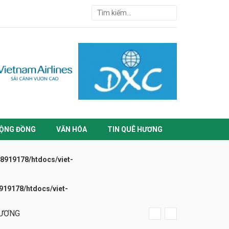
ỘNG ĐỒNG
VĂN HÓA
TIN QUÊ HƯƠNG
919178/htdocs/viet-
19178/htdocs/viet-
HƯƠNG