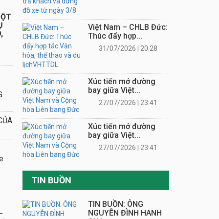
–
Ệ"
 Ma
âm
à tù
ưu ý
 xe
H
N
UÝ
ĐẶC
Việt
 bản