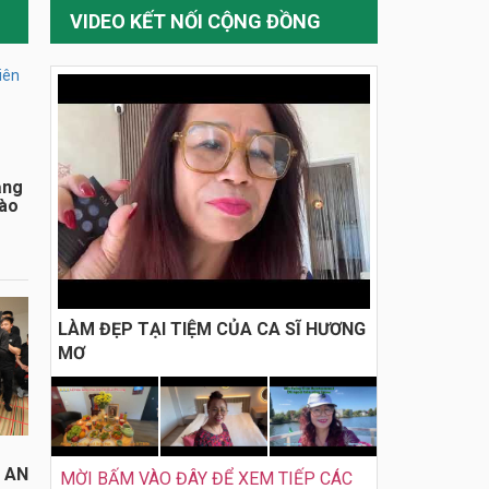
VIDEO KẾT NỐI CỘNG ĐỒNG
ằng
đào
LÀM ĐẸP TẠI TIỆM CỦA CA SĨ HƯƠNG
MƠ
I AN
MỜI BẤM VÀO ĐÂY ĐỂ XEM TIẾP CÁC