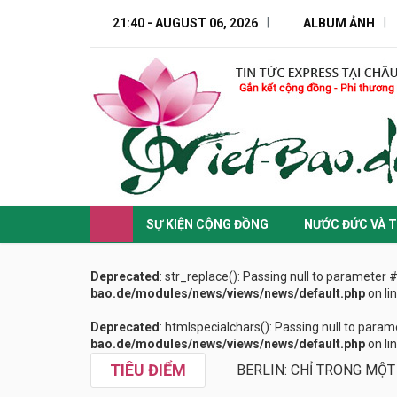
21:40 - AUGUST 06, 2026
ALBUM ẢNH
SỰ KIỆN CỘNG ĐỒNG
NƯỚC ĐỨC VÀ T
Deprecated
: str_replace(): Passing null to parameter 
bao.de/modules/news/views/news/default.php
on li
Deprecated
: htmlspecialchars(): Passing null to param
bao.de/modules/news/views/news/default.php
on li
TIÊU ĐIỂM
BERLIN: CHỈ TRONG MỘT