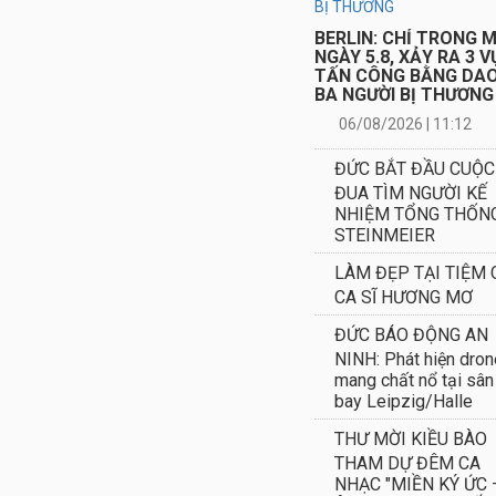
NHẠC "MIỀN KÝ ỨC 
ÂM NHẠC HAI THẾ H
BÁO ĐỘNG TẠI ĐỨC:
túy thế hệ mới đang 
thầm tràn vào các nh
THÔNG BÁO: Hành
khách đi tuyến RE1 l
– Công trình kéo dài,
buýt thay thế tiếp tục
hoạt động
TIN BUỒN: ÔNG
NGUYỄN ĐÌNH HAN
QUA ĐỜI TẠI BERLI
THÔNG BÁO: MỜI Q
KIỀU BÀO THAM DỰ
ĐÊM NGHỆ THUẬT 
BIỆT "GIAI ĐIỆU QUÊ
HƯƠNG" - Mang hồn 
đến Berlin – Gìn giữ