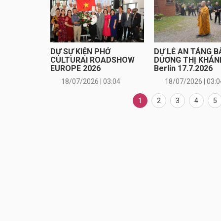
DỰ SỰ KIỆN PHỞ
DỰ LỄ AN TÁNG B
CULTURAI ROADSHOW
DƯƠNG THỊ KHÁNH
EUROPE 2026
Berlin 17.7.2026
18/07/2026 | 03:04
18/07/2026 | 03:0
1
2
3
4
5