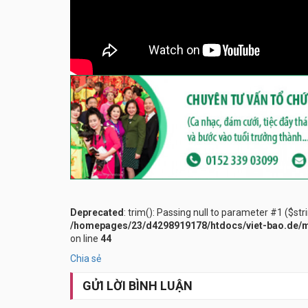
Deprecated
: trim(): Passing null to parameter #1 ($str
/homepages/23/d4298919178/htdocs/viet-bao.de/m
on line
44
Chia sẻ
GỬI LỜI BÌNH LUẬN