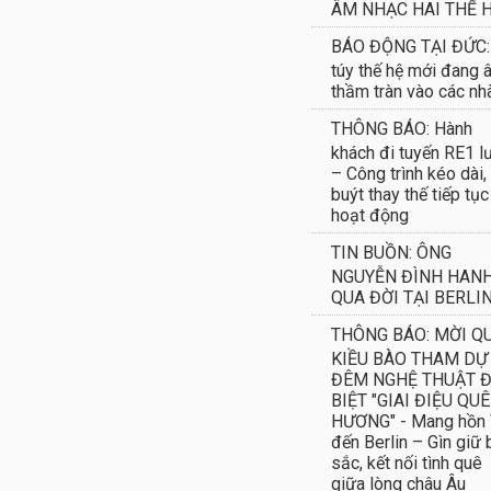
sắc, kết nối tình quê
giữa lòng châu Âu
THÔNG BÁO: Đức x
xét khôi phục chươn
trình phục vụ dân sự
Cơ hội mới cho thế hệ
và cộng đồng
LI
 tế
Văn hóa
cộng đồng
Album Ảnh
Tin buồn
) - Herzberg Str 128-139 – 10365 Berlin.