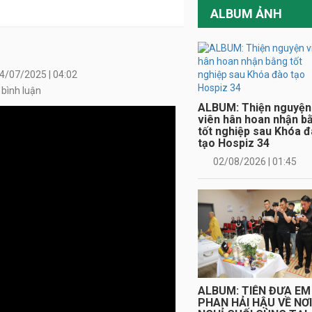
ALBUM ẢNH
ALBUM: Thiện nguyện
viên hân hoan nhận b
4/07/2025 | 04:02
tốt nghiệp sau Khóa 
tạo Hospiz 34
 bình luận
02/08/2026 | 01:45
ALBUM: TIỄN ĐƯA EM
PHAN HẢI HẬU VỀ NƠ
NGHỈ CUỐI CÙNG TẠI
HAMBURG
29/07/2026 | 20:59