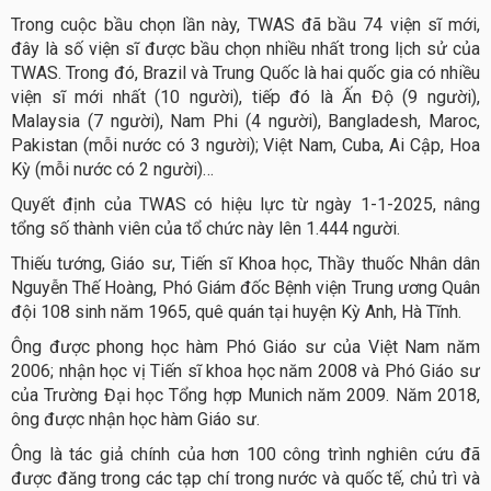
Trong cuộc bầu chọn lần này, TWAS đã bầu 74 viện sĩ mới,
đây là số viện sĩ được bầu chọn nhiều nhất trong lịch sử của
TWAS. Trong đó, Brazil và Trung Quốc là hai quốc gia có nhiều
viện sĩ mới nhất (10 người), tiếp đó là Ấn Độ (9 người),
Malaysia (7 người), Nam Phi (4 người), Bangladesh, Maroc,
Pakistan (mỗi nước có 3 người); Việt Nam, Cuba, Ai Cập, Hoa
Kỳ (mỗi nước có 2 người)…
Quyết định của TWAS có hiệu lực từ ngày 1-1-2025, nâng
tổng số thành viên của tổ chức này lên 1.444 người.
Thiếu tướng, Giáo sư, Tiến sĩ Khoa học, Thầy thuốc Nhân dân
Nguyễn Thế Hoàng, Phó Giám đốc Bệnh viện Trung ương Quân
đội 108 sinh năm 1965, quê quán tại huyện Kỳ Anh, Hà Tĩnh.
Ông được phong học hàm Phó Giáo sư của Việt Nam năm
2006; nhận học vị Tiến sĩ khoa học năm 2008 và Phó Giáo sư
của Trường Đại học Tổng hợp Munich năm 2009. Năm 2018,
ông được nhận học hàm Giáo sư.
Ông là tác giả chính của hơn 100 công trình nghiên cứu đã
được đăng trong các tạp chí trong nước và quốc tế, chủ trì và