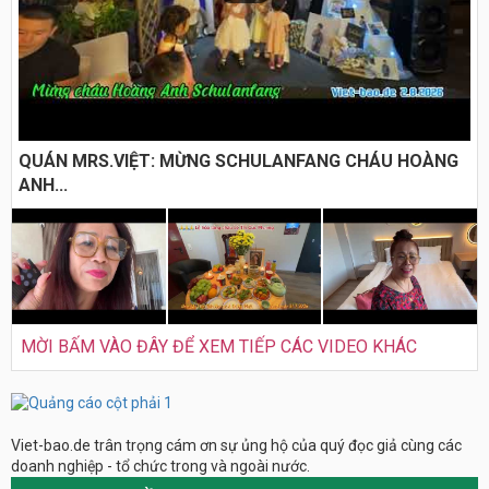
QUÁN MRS.VIỆT: MỪNG SCHULANFANG CHÁU HOÀNG
ANH...
MỜI BẤM VÀO ĐÂY ĐỂ XEM TIẾP CÁC VIDEO KHÁC
Viet-bao.de trân trọng cám ơn sự ủng hộ của quý đọc giả cùng các
doanh nghiệp - tổ chức trong và ngoài nước.