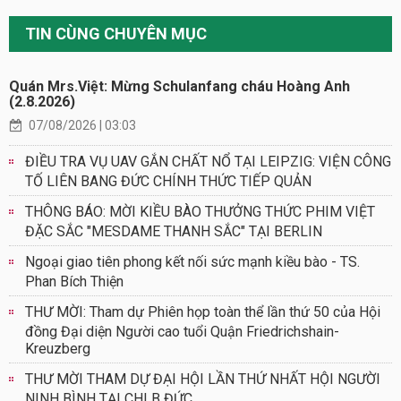
TIN CÙNG CHUYÊN MỤC
Quán Mrs.Việt: Mừng Schulanfang cháu Hoàng Anh
(2.8.2026)
07/08/2026 | 03:03
ĐIỀU TRA VỤ UAV GẮN CHẤT NỔ TẠI LEIPZIG: VIỆN CÔNG
TỐ LIÊN BANG ĐỨC CHÍNH THỨC TIẾP QUẢN
THÔNG BÁO: MỜI KIỀU BÀO THƯỞNG THỨC PHIM VIỆT
ĐẶC SẮC "MESDAME THANH SẮC" TẠI BERLIN
Ngoại giao tiên phong kết nối sức mạnh kiều bào - TS.
Phan Bích Thiện
THƯ MỜI: Tham dự Phiên họp toàn thể lần thứ 50 của Hội
đồng Đại diện Người cao tuổi Quận Friedrichshain-
Kreuzberg
THƯ MỜI THAM DỰ ĐẠI HỘI LẦN THỨ NHẤT HỘI NGƯỜI
NINH BÌNH TẠI CHLB ĐỨC