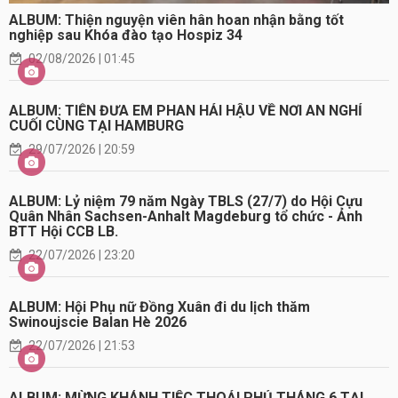
ALBUM: Thiện nguyện viên hân hoan nhận bằng tốt
nghiệp sau Khóa đào tạo Hospiz 34
02/08/2026 | 01:45
ALBUM: TIỄN ĐƯA EM PHAN HẢI HẬU VỀ NƠI AN NGHỈ
CUỐI CÙNG TẠI HAMBURG
29/07/2026 | 20:59
ALBUM: Lỷ niệm 79 năm Ngày TBLS (27/7) do Hội Cựu
Quân Nhân Sachsen-Anhalt Magdeburg tổ chức - Ảnh
BTT Hội CCB LB.
22/07/2026 | 23:20
ALBUM: Hội Phụ nữ Đồng Xuân đi du lịch thăm
Swinoujscie Balan Hè 2026
22/07/2026 | 21:53
ALBUM: MỪNG KHÁNH TIỆC THOẢI PHỦ THÁNG 6 TẠI