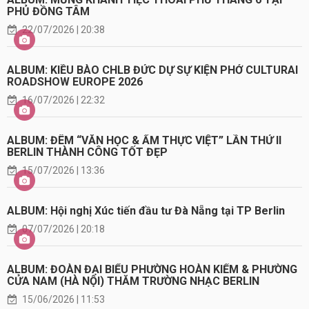
PHỦ ĐỒNG TÂM
22/07/2026 | 20:38
ALBUM: KIỀU BÀO CHLB ĐỨC DỰ SỰ KIỆN PHỞ CULTURAI
ROADSHOW EUROPE 2026
16/07/2026 | 22:32
ALBUM: ĐÊM “VĂN HỌC & ẨM THỰC VIỆT” LẦN THỨ II
BERLIN THÀNH CÔNG TỐT ĐẸP
15/07/2026 | 13:36
ALBUM: Hội nghị Xúc tiến đầu tư Đà Nẵng tại TP Berlin
07/07/2026 | 20:18
ALBUM: ĐOÀN ĐẠI BIỂU PHƯỜNG HOÀN KIẾM & PHƯỜNG
CỬA NAM (HÀ NỘI) THĂM TRƯỜNG NHẠC BERLIN
15/06/2026 | 11:53