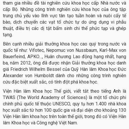
tham gia nhiều đề tài nghiên cứu khoa học cấp Nhà nước và
cấp Bộ. Những công trình nghiên cứu khoa học của ông tập
trung chủ yếu vào lĩnh vực tân tạo tuần hoàn và nuôi cấy tế
bào, dịch chuyển các vạt tổ chức tự do ứng dụng vi phẫu
thuật, điều trị các dị tật bẩm sinh chi thể phức tạp và ghép
tạng.
Bên cạnh nhiều giải thưởng khoa học cao quý trong nước và
quốc tế như: Vifotec, Nepomuc von Nussbaum, Karl-Max von
Bauerfeind, APKO…, Huân chương Lao động hạng nhất, hạng
ba, năm 2012, ông đã được nhận Giải thưởng khoa học danh
giá Friedrich Wilhelm Bessel của Quỹ Hàn lâm Khoa học Đức
Alexander von Humboldt dành cho những công trình nghiên
cứu đặc biệt xuất sắc, có tính đột phá khoa học.
Viện Hàn lâm Khoa học Thế giới, viết tắt theo tiếng Anh là
TWAS (The World Academy of Sciences) là một tổ chức phi
chính phủ quốc tế thuộc UNESCO, quy tụ hơn 1.400 nhà khoa
học xuất sắc từ hơn 100 quốc gia và đại diện cho khoảng 130
Viện Hàn lâm khoa học trên toàn thế giới, trong đó có Viện Hàn
lâm Khoa học và Công nghệ Việt Nam.