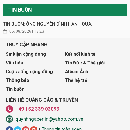
TIN BUỒN
TIN BUỒN: ÔNG NGUYỄN ĐÌNH HANH QUA...
05/08/2026 | 13:23
TRUY CẬP NHANH
Sự kiện cộng đồng
Kết nối kinh tế
Văn hóa
Tin Đức & Thế giới
Cuộc sống cộng đồng
Album Ảnh
Thông báo
Thế hệ trẻ
Tin buồn
LIÊN HỆ QUẢNG CÁO & TRUYỀN
+49 152 339 03099
quynhngaberlin@yahoo.com.vn
Thông tin toàn soạn
|