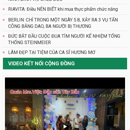
RIAVITA: Điều NÊN BIẾT khi mua thực phẩm chức năng
BERLIN: CHỈ TRONG MỘT NGÀY 5.8, XẢY RA 3 VỤ TẤN
CÔNG BẰNG DAO, BA NGƯỜI BỊ THƯƠNG
ĐỨC BẮT ĐẦU CUỘC ĐUA TÌM NGƯỜI KẾ NHIỆM TỔNG
THỐNG STEINMEIER
LÀM ĐẸP TẠI TIỆM CỦA CA SĨ HƯƠNG MƠ
VIDEO KẾT NỐI CỘNG ĐỒNG