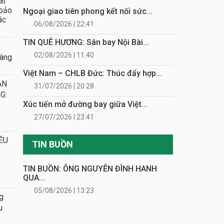
át
 bảo
Ngoại giao tiên phong kết nối sức...
ác
06/08/2026 | 22:41
TIN QUÊ HƯƠNG: Sân bay Nội Bài...
02/08/2026 | 11:40
oàng
Việt Nam – CHLB Đức: Thúc đẩy hợp...
ẮN
31/07/2026 | 20:28
G:
Xúc tiến mở đường bay giữa Việt...
27/07/2026 | 23:41
ỀU
TIN BUỒN
C
TIN BUỒN: ÔNG NGUYỄN ĐÌNH HANH
QUA...
05/08/2026 | 13:23
g
u