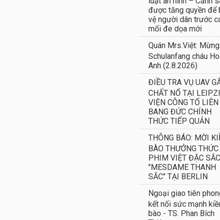
luật an ninh – Cảnh s
được tăng quyền để
vệ người dân trước c
mối đe dọa mới
Quán Mrs.Việt: Mừng
Schulanfang cháu H
Anh (2.8.2026)
ĐIỀU TRA VỤ UAV G
CHẤT NỔ TẠI LEIPZI
VIỆN CÔNG TỐ LIÊN
BANG ĐỨC CHÍNH
THỨC TIẾP QUẢN
THÔNG BÁO: MỜI KI
BÀO THƯỞNG THỨC
PHIM VIỆT ĐẶC SẮ
"MESDAME THANH
SẮC" TẠI BERLIN
Ngoại giao tiên phon
kết nối sức mạnh kiề
bào - TS. Phan Bích