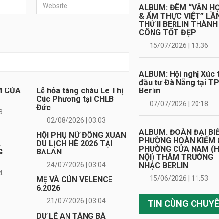
ALBUM: ĐÊM “VĂN H
& ẨM THỰC VIỆT” LẦ
THỨ II BERLIN THÀNH
CÔNG TỐT ĐẸP
15/07/2026 | 13:36
ALBUM: Hội nghị Xúc t
đầu tư Đà Nẵng tại TP
M CỦA
Lễ hỏa táng cháu Lê Thị
Berlin
Cúc Phương tại CHLB
07/07/2026 | 20:18
Đức
3
02/08/2026 | 03:03
ALBUM: ĐOÀN ĐẠI BI
HỘI PHỤ NỮ ĐỒNG XUÂN
PHƯỜNG HOÀN KIẾM 
Ã
DU LỊCH HÈ 2026 TẠI
PHƯỜNG CỬA NAM (
G
BALAN
NỘI) THĂM TRƯỜNG
24/07/2026 | 03:04
NHẠC BERLIN
4
15/06/2026 | 11:53
MẸ VÀ CÚN VELENCE
6.2026
21/07/2026 | 03:04
DỰ LỄ AN TÁNG BÀ