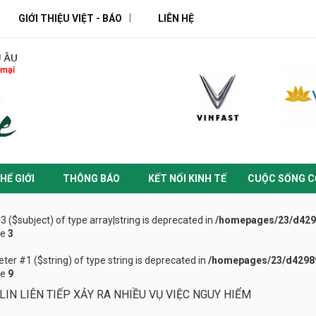
GIỚI THIỆU VIỆT - BÁO
LIÊN HỆ
HẾ GIỚI
THÔNG BÁO
KẾT NỐI KINH TẾ
CUỘC SỐNG C
#3 ($subject) of type array|string is deprecated in
/homepages/23/d4298
ne
3
eter #1 ($string) of type string is deprecated in
/homepages/23/d42989
ne
9
LIN LIÊN TIẾP XẢY RA NHIỀU VỤ VIỆC NGUY HIỂM