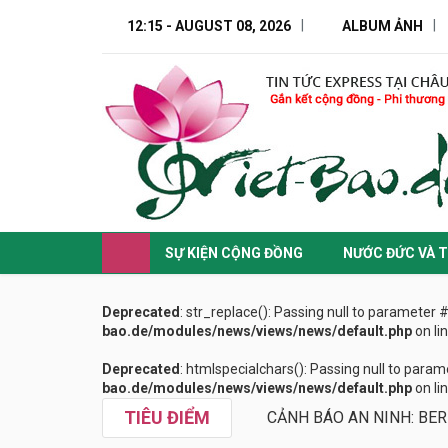
12:15 - AUGUST 08, 2026
ALBUM ẢNH
SỰ KIỆN CỘNG ĐỒNG
NƯỚC ĐỨC VÀ T
Deprecated
: str_replace(): Passing null to parameter 
bao.de/modules/news/views/news/default.php
on li
Deprecated
: htmlspecialchars(): Passing null to param
bao.de/modules/news/views/news/default.php
on li
TIÊU ĐIỂM
CẢNH BÁO AN NINH: BER