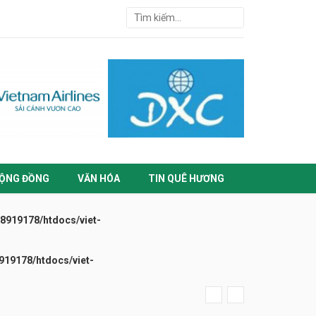
ỘNG ĐỒNG
VĂN HÓA
TIN QUÊ HƯƠNG
919178/htdocs/viet-
19178/htdocs/viet-