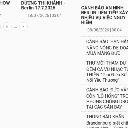
SHOW
DƯƠNG THỊ KHÁNH -
Berlin 17.7.2026
CẢNH BÁO AN NINH:
BERLIN LIÊN TIẾP XẢ
4
18/07/2026 | 03:04
NHIỀU VỤ VIỆC NGUY
HIỂM
6
...
>
08/08/2026 | 00:04
CẢNH BÁO: HẠN HÁ
NẮNG NÓNG ĐE DỌ
MÙA MÀNG ĐỨC
THƯ MỜI THAM DỰ
ĐÊM CA VŨ NHẠC T
THIỆN: "Giai Điệu Kết
Nối Yêu Thương"
CẢNH BÁO: ĐỨC VẪ
CÒN “LỖ HỔNG” TR
PHÒNG CHỐNG DR
TẠI CÁC SÂN BAY
THÔNG BÁO KHẨN:
Brandenburg siết chặ