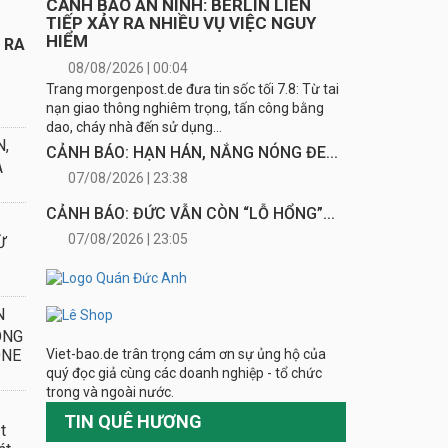
CẢNH BÁO AN NINH: BERLIN LIÊN
TIẾP XẢY RA NHIỀU VỤ VIỆC NGUY
HIỂM
Y RA
08/08/2026 | 00:04
Trang morgenpost.de đưa tin sốc tối 7.8: Từ tai
nạn giao thông nghiêm trọng, tấn công bằng
dao, cháy nhà đến sử dụng...
N,
CẢNH BÁO: HẠN HÁN, NẮNG NÓNG ĐE...
A
07/08/2026 | 23:38
CẢNH BÁO: ĐỨC VẪN CÒN “LỖ HỔNG”...
07/08/2026 | 23:05
Ừ
N
ONG
Viet-bao.de trân trọng cám ơn sự ủng hộ của
ONE
quý đọc giả cùng các doanh nghiệp - tổ chức
trong và ngoài nước.
TIN QUÊ HƯƠNG
t