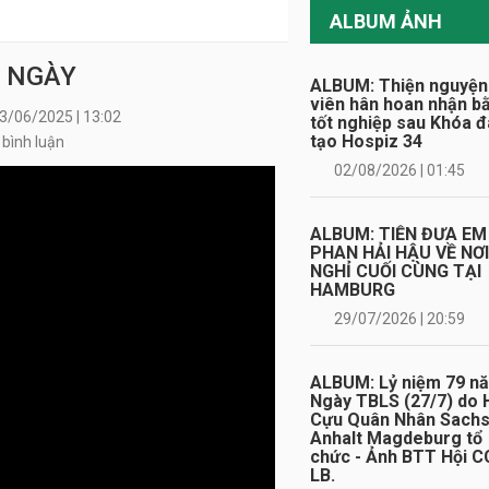
ALBUM ẢNH
Y NGÀY
ALBUM: Thiện nguyện
viên hân hoan nhận b
3/06/2025 | 13:02
tốt nghiệp sau Khóa 
tạo Hospiz 34
 bình luận
02/08/2026 | 01:45
ALBUM: TIỄN ĐƯA EM
PHAN HẢI HẬU VỀ NƠ
NGHỈ CUỐI CÙNG TẠI
HAMBURG
29/07/2026 | 20:59
ALBUM: Lỷ niệm 79 n
Ngày TBLS (27/7) do 
Cựu Quân Nhân Sach
Anhalt Magdeburg tổ
chức - Ảnh BTT Hội C
LB.