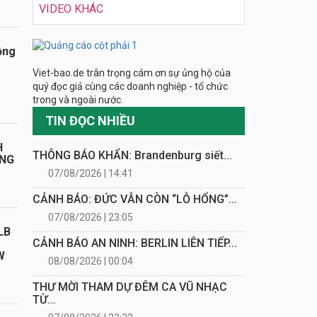
VIDEO KHÁC
ồng
Viet-bao.de trân trọng cám ơn sự ủng hộ của
quý đọc giả cùng các doanh nghiệp - tổ chức
trong và ngoài nước.
TIN ĐỌC NHIỀU
H
THÔNG BÁO KHẨN: Brandenburg siết...
ÁNG
07/08/2026 | 14:41
CẢNH BÁO: ĐỨC VẪN CÒN “LỖ HỔNG”...
07/08/2026 | 23:05
LB
CẢNH BÁO AN NINH: BERLIN LIÊN TIẾP...
W
08/08/2026 | 00:04
THƯ MỜI THAM DỰ ĐÊM CA VŨ NHẠC
TỪ...