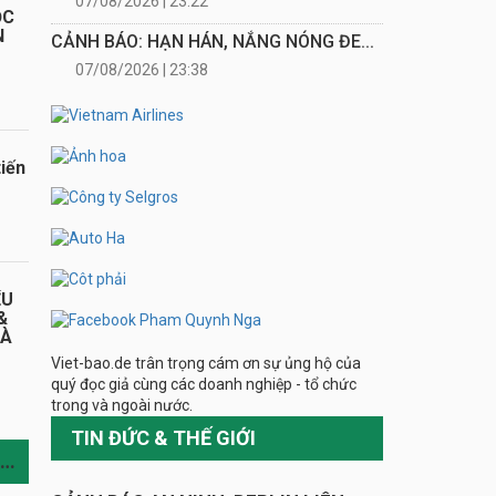
07/08/2026 | 23:22
ỌC
N
CẢNH BÁO: HẠN HÁN, NẮNG NÓNG ĐE...
07/08/2026 | 23:38
iến
ỂU
&
HÀ
Viet-bao.de trân trọng cám ơn sự ủng hộ của
quý đọc giả cùng các doanh nghiệp - tổ chức
trong và ngoài nước.
TIN ĐỨC & THẾ GIỚI
TIN CÙNG CHUYÊN MỤC