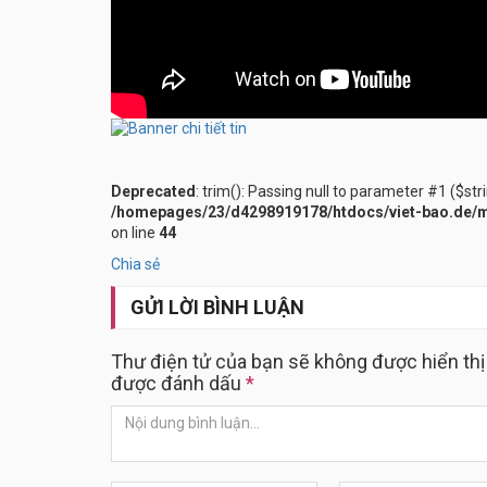
Deprecated
: trim(): Passing null to parameter #1 ($str
/homepages/23/d4298919178/htdocs/viet-bao.de/m
on line
44
Chia sẻ
GỬI LỜI BÌNH LUẬN
Thư điện tử của bạn sẽ không được hiển thị
được đánh dấu
*