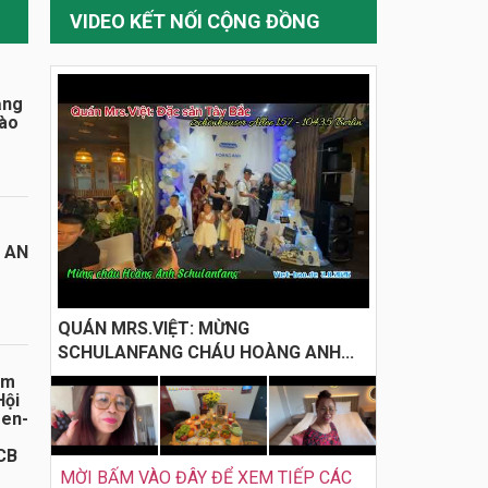
VIDEO KẾT NỐI CỘNG ĐỒNG
ằng
đào
I AN
QUÁN MRS.VIỆT: MỪNG
SCHULANFANG CHÁU HOÀNG ANH...
ăm
Hội
sen-
CB
MỜI BẤM VÀO ĐÂY ĐỂ XEM TIẾP CÁC