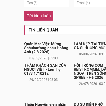
Gửi bình luận
TIN LIÊN QUAN
Quán Mrs.Việt: Mừng
LÀM ĐẸP TẠI TIỆ
Schulanfang cháu Hoàng
CA SĨ HƯƠNG MƠ
Anh (2.8.2026)
06/08/2026 | 03:0
07/08/2026 | 03:03
THĂM KHÁCH SẠN CỦA
HỘI TRỐNG CƠM
NGƯỜI VIỆT - Liên hệ
REISTROMMEL D
0173 1710212
NGOẠI TRÊN SÔN
SPREE - Hè 2026
29/07/2026 | 03:03
26/07/2026 | 03:0
Thiện Nguyện viên nhận
DỰ SỰ KIỆN PHỞ