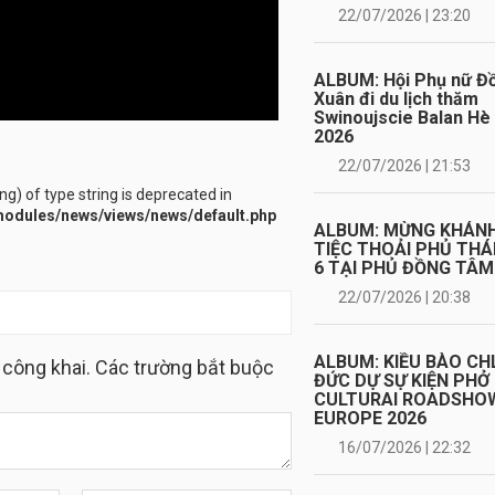
22/07/2026 | 23:20
ALBUM: Hội Phụ nữ Đ
Xuân đi du lịch thăm
Swinoujscie Balan Hè
2026
22/07/2026 | 21:53
ing) of type string is deprecated in
odules/news/views/news/default.php
ALBUM: MỪNG KHÁN
TIỆC THOẢI PHỦ TH
6 TẠI PHỦ ĐỒNG TÂM
22/07/2026 | 20:38
ALBUM: KIỀU BÀO CH
 công khai. Các trường bắt buộc
ĐỨC DỰ SỰ KIỆN PHỞ
CULTURAI ROADSHO
EUROPE 2026
16/07/2026 | 22:32