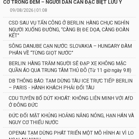
CƠ TRONG ĐÊM – NGƯỜI DÂN CẦN ĐẶC BIỆT LƯU Ý
09/08/2026 | 01:08
CSD SAU VỤ TẤN CÔNG Ở BERLIN: HÀNG CHỤC NGHÌN
NGƯỜI XUỐNG ĐƯỜNG, “CÀNG BỊ ĐE DỌA, CÀNG ĐOÀN
KẾT”
SÔNG DANUBE CẠN NƯỚC: SLOVAKIA – HUNGARY ĐÀM
PHÁN VỀ “TỪNG GIỌT NƯỚC”
BERLIN: HÀNG TRĂM NGƯỜI SẼ ĐẠP XE KHÔNG MẶC
QUẦN ÁO QUA TRUNG TÂM THỦ ĐÔ (Từ 11 giờ ngày 9.8)
DB THÔNG BÁO: TẠM DỪNG TÀU ICE TRỰC TIẾP BERLIN
– PARIS - HÀNH KHÁCH PHẢI ĐỔI TÀU
CDU TUYÊN BỐ DỨT KHOÁT: KHÔNG LIÊN MINH VỚI AfD
Ở ĐÔNG ĐỨC
ĐỨC ĐỐI MẶT KHỦNG HOẢNG NẮNG NÓNG, HẠN HÁN VÀ
NGUY CƠ THIẾU NƯỚC
OPENAI TẠM DỪNG PHÁT TRIỂN MỘT MÔ HÌNH AI VÌ LO