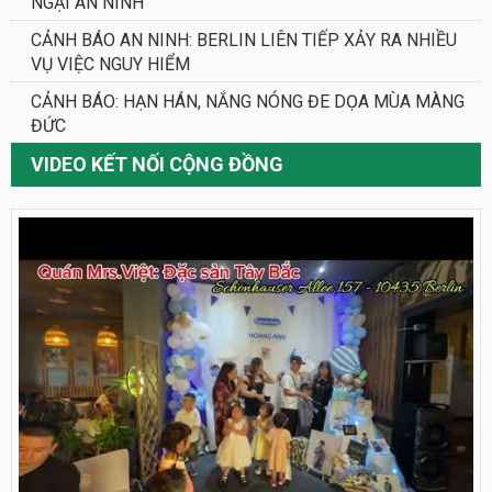
NGẠI AN NINH
CẢNH BÁO AN NINH: BERLIN LIÊN TIẾP XẢY RA NHIỀU
VỤ VIỆC NGUY HIỂM
CẢNH BÁO: HẠN HÁN, NẮNG NÓNG ĐE DỌA MÙA MÀNG
ĐỨC
VIDEO KẾT NỐI CỘNG ĐỒNG