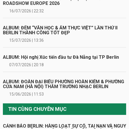
ROADSHOW EUROPE 2026
16/07/2026 | 22:32
ALBUM: ĐÊM “VĂN HỌC & ẨM THỰC VIỆT” LẦN THỨ II
BERLIN THÀNH CÔNG TỐT ĐẸP
15/07/2026 | 13:36
ALBUM: Hội nghị Xúc tiến đầu tư Đà Nẵng tại TP Berlin
07/07/2026 | 20:18
ALBUM: ĐOÀN ĐẠI BIỂU PHƯỜNG HOÀN KIẾM & PHƯỜNG
CỬA NAM (HÀ NỘI) THĂM TRƯỜNG NHẠC BERLIN
15/06/2026 | 11:53
TIN CÙNG CHUYÊN MỤC
CẢNH BÁO BERLIN: HÀNG LOẠT SỰ CỐ, TAI NẠN VÀ NGUY