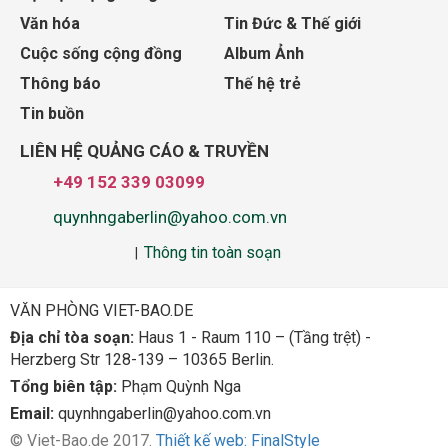
Văn hóa
Tin Đức & Thế giới
Cuộc sống cộng đồng
Album Ảnh
Thông báo
Thế hệ trẻ
Tin buồn
LIÊN HỆ QUẢNG CÁO & TRUYỀN
+49 152 339 03099
quynhngaberlin@yahoo.com.vn
Thông tin toàn soạn
|
VĂN PHÒNG VIET-BAO.DE
Địa chỉ tòa soạn:
Haus 1 - Raum 110 – (Tầng trệt) -
Herzberg Str 128-139 – 10365 Berlin.
Tổng biên tập:
Phạm Quỳnh Nga
Email:
quynhngaberlin@yahoo.com.vn
© Viet-Bao.de 2017.
Thiết kế web: FinalStyle