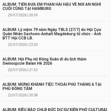
ALBUM: TIỄN ĐƯA EM PHAN HẢI HẬU VỀ NƠI AN NGHỈ
CUỐI CÙNG TẠI HAMBURG
29/07/2026 | 20:59
ALBUM: Lỷ niệm 79 năm Ngày TBLS (27/7) do Hội Cựu
Quân Nhân Sachsen-Anhalt Magdeburg tổ chức - Ảnh
BTT Hội CCB LB.
22/07/2026 | 23:20
ALBUM: Hội Phụ nữ Đồng Xuân đi du lịch thăm
Swinoujscie Balan Hè 2026
22/07/2026 | 21:53
ALBUM: MỪNG KHÁNH TIỆC THOẢI PHỦ THÁNG 6 TẠI
PHỦ ĐỒNG TÂM
22/07/2026 | 20:38
ALBUM: KIỀU BÀO CHLB ĐỨC DỰ SỰ KIỆN PHỞ CULTURAI