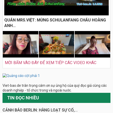
QUÁN MRS.VIỆT: MỪNG SCHULANFANG CHÁU HOÀNG
ANH...
MỜI BẤM VÀO ĐÂY ĐỂ XEM TIẾP CÁC VIDEO KHÁC
Viet-bao.de trân trọng cám ơn sự ủng hộ của quý đọc giả cùng các
doanh nghiệp - tổ chức trong và ngoài nước.
TIN ĐỌC NHIỀU
CẢNH BÁO BERLIN: HÀNG LOẠT SỰ CỐ,...