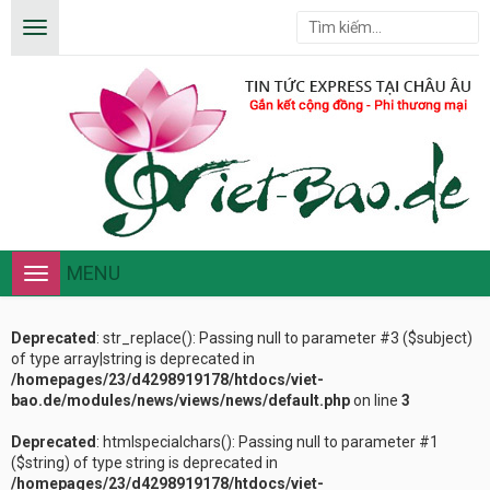
MENU
Toggle
navigation
Deprecated
: str_replace(): Passing null to parameter #3 ($subject)
of type array|string is deprecated in
/homepages/23/d4298919178/htdocs/viet-
bao.de/modules/news/views/news/default.php
on line
3
Deprecated
: htmlspecialchars(): Passing null to parameter #1
($string) of type string is deprecated in
/homepages/23/d4298919178/htdocs/viet-