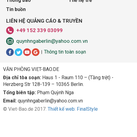
Thông báo
Thế hệ trẻ
Tin buồn
LIÊN HỆ QUẢNG CÁO & TRUYỀN
+49 152 339 03099
quynhngaberlin@yahoo.com.vn
Thông tin toàn soạn
|
VĂN PHÒNG VIET-BAO.DE
Địa chỉ tòa soạn:
Haus 1 - Raum 110 – (Tầng trệt) -
Herzberg Str 128-139 – 10365 Berlin.
Tổng biên tập:
Phạm Quỳnh Nga
Email:
quynhngaberlin@yahoo.com.vn
© Viet-Bao.de 2017.
Thiết kế web: FinalStyle