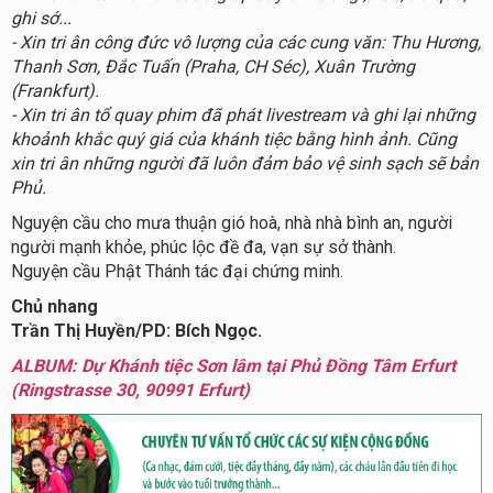
ghi sớ...
- Xin tri ân công đức vô lượng của các cung văn: Thu Hương,
Thanh Sơn, Đắc Tuấn (Praha, CH Séc), Xuân Trường
(Frankfurt).
- Xin tri ân tổ quay phim đã phát livestream và ghi lại những
khoảnh khắc quý giá của khánh tiệc bằng hình ảnh. Cũng
xin tri ân những người đã luôn đảm bảo vệ sinh sạch sẽ bản
Phủ.
Nguyện cầu cho mưa thuận gió hoà, nhà nhà bình an, người
người mạnh khỏe, phúc lộc đề đa, vạn sự sở thành.
Nguyện cầu Phật Thánh tác đại chứng minh.
Chủ nhang
Trần Thị Huyền/PD: Bích Ngọc.
ALBUM: Dự Khánh tiệc Sơn lâm tại Phủ Đồng Tâm Erfurt
(Ringstrasse 30, 90991 Erfurt)