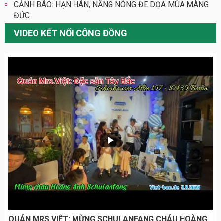
CẢNH BÁO: HẠN HÁN, NẮNG NÓNG ĐE DỌA MÙA MÀNG
ĐỨC
VIDEO KẾT NỐI CỘNG ĐỒNG
QUÁN MRS.VIỆT: MỪNG SCHULANFANG CHÁU HOÀNG