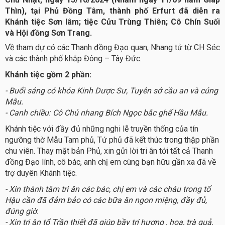
Thìn), tại Phủ Đồng Tâm, thành phố Erfurt đã diễn ra
Khánh tiệc Sơn lâm; tiệc Cửu Trùng Thiên; Cô Chín Suối
và Hội đồng Sơn Trang.
Về tham dự có các Thanh đồng Đạo quan, Nhang tử từ CH Séc
và các thành phố khắp Đông – Tây Đức.
Khánh tiệc gồm 2 phần:
- Buổi sáng có khóa Kinh Dược Sư, Tuyên sớ cầu an và cúng
Mẫu.
- Canh chiều: Cô Chủ nhang Bích Ngọc bắc ghế Hầu Mẫu.
Khánh tiệc với đầy đủ những nghi lễ truyền thống của tín
ngưỡng thờ Mẫu Tam phủ, Tứ phủ đã kết thúc trong thập phần
chu viên. Thay mặt bản Phủ, xin gửi lời tri ân tới tất cả Thanh
đồng Đạo lính, cô bác, anh chị em cùng bạn hữu gần xa đã về
trợ duyên Khánh tiệc.
- Xin thành tâm tri ân các bác, chị em và các cháu trong tổ
Hậu cần đã đảm bảo có các bữa ăn ngon miệng, đầy đủ,
đúng giờ.
- Xin tri ân tổ Trần thiết đã giúp bầy trí hương , hoa, trà quả,