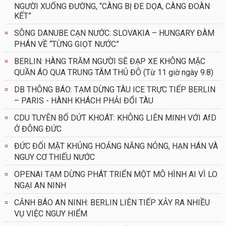
NGƯỜI XUỐNG ĐƯỜNG, “CÀNG BỊ ĐE DỌA, CÀNG ĐOÀN
KẾT”
SÔNG DANUBE CẠN NƯỚC: SLOVAKIA – HUNGARY ĐÀM
PHÁN VỀ “TỪNG GIỌT NƯỚC”
BERLIN: HÀNG TRĂM NGƯỜI SẼ ĐẠP XE KHÔNG MẶC
QUẦN ÁO QUA TRUNG TÂM THỦ ĐÔ (Từ 11 giờ ngày 9.8)
DB THÔNG BÁO: TẠM DỪNG TÀU ICE TRỰC TIẾP BERLIN
– PARIS - HÀNH KHÁCH PHẢI ĐỔI TÀU
CDU TUYÊN BỐ DỨT KHOÁT: KHÔNG LIÊN MINH VỚI AfD
Ở ĐÔNG ĐỨC
ĐỨC ĐỐI MẶT KHỦNG HOẢNG NẮNG NÓNG, HẠN HÁN VÀ
NGUY CƠ THIẾU NƯỚC
OPENAI TẠM DỪNG PHÁT TRIỂN MỘT MÔ HÌNH AI VÌ LO
NGẠI AN NINH
CẢNH BÁO AN NINH: BERLIN LIÊN TIẾP XẢY RA NHIỀU
VỤ VIỆC NGUY HIỂM