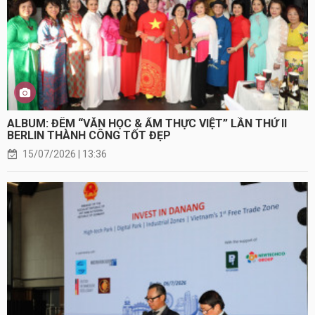
ALBUM: ĐÊM “VĂN HỌC & ẨM THỰC VIỆT” LẦN THỨ II
BERLIN THÀNH CÔNG TỐT ĐẸP
15/07/2026 | 13:36