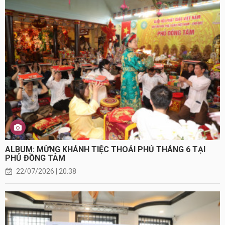
ALBUM: MỪNG KHÁNH TIỆC THOẢI PHỦ THÁNG 6 TẠI
PHỦ ĐỒNG TÂM
22/07/2026 | 20:38