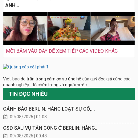
ANH...
MỜI BẤM VÀO ĐÂY ĐỂ XEM TIẾP CÁC VIDEO KHÁC
Viet-bao.de trân trọng cám ơn sự ủng hộ của quý đọc giả cùng các
doanh nghiệp - tổ chức trong và ngoài nước.
TIN ĐỌC NHIỀU
CẢNH BÁO BERLIN: HÀNG LOẠT SỰ CỐ,...
09/08/2026 | 01:08
CSD SAU VỤ TẤN CÔNG Ở BERLIN: HÀNG...
09/08/2026 | 00:48