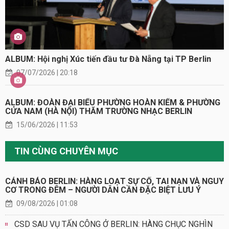
ALBUM: Hội nghị Xúc tiến đầu tư Đà Nẵng tại TP Berlin
07/07/2026 | 20:18
ALBUM: ĐOÀN ĐẠI BIỂU PHƯỜNG HOÀN KIẾM & PHƯỜNG
CỬA NAM (HÀ NỘI) THĂM TRƯỜNG NHẠC BERLIN
15/06/2026 | 11:53
TIN CÙNG CHUYÊN MỤC
CẢNH BÁO BERLIN: HÀNG LOẠT SỰ CỐ, TAI NẠN VÀ NGUY
CƠ TRONG ĐÊM – NGƯỜI DÂN CẦN ĐẶC BIỆT LƯU Ý
09/08/2026 | 01:08
CSD SAU VỤ TẤN CÔNG Ở BERLIN: HÀNG CHỤC NGHÌN