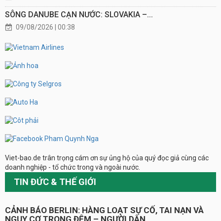
SÔNG DANUBE CẠN NƯỚC: SLOVAKIA –...
09/08/2026 | 00:38
Viet-bao.de trân trọng cám ơn sự ủng hộ của quý đọc giả cùng các
doanh nghiệp - tổ chức trong và ngoài nước.
TIN ĐỨC & THẾ GIỚI
CẢNH BÁO BERLIN: HÀNG LOẠT SỰ CỐ, TAI NẠN VÀ
NGUY CƠ TRONG ĐÊM – NGƯỜI DÂN...