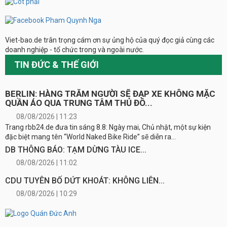
Viet-bao.de trân trọng cám ơn sự ủng hộ của quý đọc giả cùng các
doanh nghiệp - tổ chức trong và ngoài nước.
TIN ĐỨC & THẾ GIỚI
BERLIN: HÀNG TRĂM NGƯỜI SẼ ĐẠP XE KHÔNG MẶC
QUẦN ÁO QUA TRUNG TÂM THỦ ĐÔ...
08/08/2026 | 11:23
Trang rbb24.de đưa tin sáng 8.8: Ngày mai, Chủ nhật, một sự kiện
đặc biệt mang tên “World Naked Bike Ride” sẽ diễn ra...
DB THÔNG BÁO: TẠM DỪNG TÀU ICE...
08/08/2026 | 11:02
CDU TUYÊN BỐ DỨT KHOÁT: KHÔNG LIÊN...
08/08/2026 | 10:29