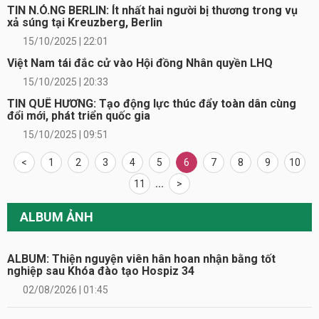
TIN N.Ó.NG BERLIN: Ít nhất hai người bị thương trong vụ
xả súng tại Kreuzberg, Berlin
15/10/2025 | 22:01
Việt Nam tái đắc cử vào Hội đồng Nhân quyền LHQ
15/10/2025 | 20:33
TIN QUÊ HƯƠNG: Tạo động lực thúc đẩy toàn dân cùng
đổi mới, phát triển quốc gia
15/10/2025 | 09:51
<
1
2
3
4
5
6
7
8
9
10
11
...
>
ALBUM ẢNH
ALBUM: Thiện nguyện viên hân hoan nhận bằng tốt
nghiệp sau Khóa đào tạo Hospiz 34
02/08/2026 | 01:45