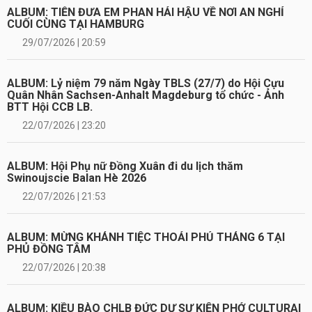
ALBUM: TIỄN ĐƯA EM PHAN HẢI HẬU VỀ NƠI AN NGHỈ
CUỐI CÙNG TẠI HAMBURG
29/07/2026 | 20:59
ALBUM: Lỷ niệm 79 năm Ngày TBLS (27/7) do Hội Cựu
Quân Nhân Sachsen-Anhalt Magdeburg tổ chức - Ảnh
BTT Hội CCB LB.
22/07/2026 | 23:20
ALBUM: Hội Phụ nữ Đồng Xuân đi du lịch thăm
Swinoujscie Balan Hè 2026
22/07/2026 | 21:53
ALBUM: MỪNG KHÁNH TIỆC THOẢI PHỦ THÁNG 6 TẠI
PHỦ ĐỒNG TÂM
22/07/2026 | 20:38
ALBUM: KIỀU BÀO CHLB ĐỨC DỰ SỰ KIỆN PHỞ CULTURAI