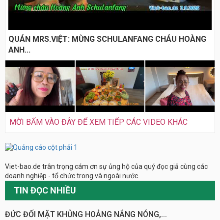
QUÁN MRS.VIỆT: MỪNG SCHULANFANG CHÁU HOÀNG
ANH...
MỜI BẤM VÀO ĐÂY ĐỂ XEM TIẾP CÁC VIDEO KHÁC
Viet-bao.de trân trọng cám ơn sự ủng hộ của quý đọc giả cùng các
doanh nghiệp - tổ chức trong và ngoài nước.
TIN ĐỌC NHIỀU
ĐỨC ĐỐI MẶT KHỦNG HOẢNG NẮNG NÓNG,...