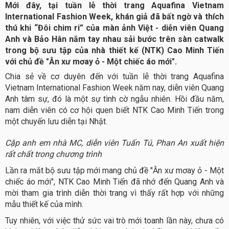
Mới đây, tại tuần lễ thời trang Aquafina Vietnam
International Fashion Week, khán giả đã bất ngờ và thích
thú khi “Đôi chim ri” của màn ảnh Việt - diễn viên Quang
Anh và Bảo Hân nắm tay nhau sải bước trên sàn catwalk
trong bộ sưu tập của nhà thiết kế (NTK) Cao Minh Tiến
với chủ đề "Ằn xư mơay ỏ - Một chiếc áo mới".
Chia sẻ về cơ duyên đến với tuần lễ thời trang Aquafina
Vietnam International Fashion Week năm nay, diễn viên Quang
Anh tâm sự, đó là một sự tình cờ ngẫu nhiên. Hồi đầu năm,
nam diễn viên có cơ hội quen biết NTK Cao Minh Tiến trong
một chuyến lưu diễn tại Nhật.
Cặp anh em nhà MC, diễn viên Tuấn Tú, Phan An xuất hiện
rất chất trong chương trình
Lần ra mắt bộ sưu tập mới mang chủ đề "Ằn xư mơay ỏ - Một
chiếc áo mới", NTK Cao Minh Tiến đã nhớ đến Quang Anh và
mời tham gia trình diễn thời trang vì thấy rất hợp với những
mẫu thiết kế của mình.
Tuy nhiên, với việc thử sức vai trò mới toanh lần này, chưa có