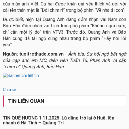
của màn ảnh Việt. Cả hai được khán giả yêu thích và gọi với
cái tên thân mật là “Đôi chim ri” trong bộ phim “Về nhà đi con”.
Được biết, hiện tại Quang Anh đang đảm nhận vai Nam còn
Bảo Hân đảm nhận vai Linh trong bộ phim “Không ngại cưới,
chỉ cần một lý do” trên VTV3. Trước đó, Quang Anh và Bảo
Hân cũng đã tái ngộ cùng nhau trong bộ phim “Hãy nói lời
yêu”.
Nguồn: tuoitrethudo.com.vn
-
Ảnh bìa: Sự hội ngộ bất ngờ
của cặp anh em MC, diễn viên Tuấn Tú, Phan Anh và cặp
“chim ri” Quang Anh, Bảo Hân
Chia sẻ
TIN LIÊN QUAN
TIN QUÊ HƯƠNG 1.11.2025: Lũ dâng trở lại ở Huế, lên
nhanh ở Hà Tĩnh – Quảng Trị