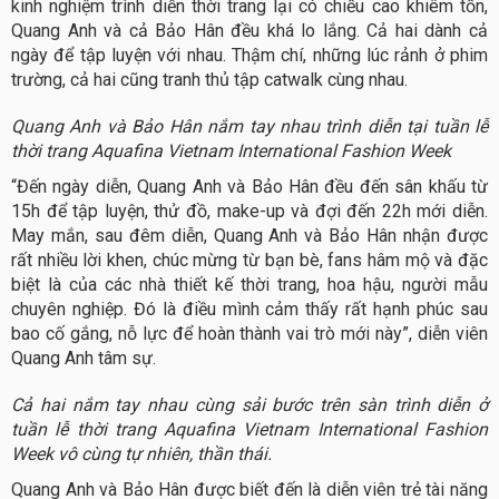
kinh nghiệm trình diễn thời trang lại có chiều cao khiêm tốn,
Quang Anh và cả Bảo Hân đều khá lo lắng. Cả hai dành cả
ngày để tập luyện với nhau. Thậm chí, những lúc rảnh ở phim
trường, cả hai cũng tranh thủ tập catwalk cùng nhau.
Quang Anh và Bảo Hân nắm tay nhau trình diễn tại tuần lễ
thời trang Aquafina Vietnam International Fashion Week
“Đến ngày diễn, Quang Anh và Bảo Hân đều đến sân khấu từ
15h để tập luyện, thử đồ, make-up và đợi đến 22h mới diễn.
May mắn, sau đêm diễn, Quang Anh và Bảo Hân nhận được
rất nhiều lời khen, chúc mừng từ bạn bè, fans hâm mộ và đặc
biệt là của các nhà thiết kế thời trang, hoa hậu, người mẫu
chuyên nghiệp. Đó là điều mình cảm thấy rất hạnh phúc sau
bao cố gắng, nỗ lực để hoàn thành vai trò mới này”, diễn viên
Quang Anh tâm sự.
Cả hai nắm tay nhau cùng sải bước trên sàn trình diễn ở
tuần lễ thời trang Aquafina Vietnam International Fashion
Week vô cùng tự nhiên, thần thái.
Quang Anh và Bảo Hân được biết đến là diễn viên trẻ tài năng