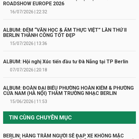
ROADSHOW EUROPE 2026
16/07/2026 | 22:32
ALBUM: ĐÊM “VĂN HỌC & ẨM THỰC VIỆT” LẦN THỨ II
BERLIN THÀNH CÔNG TỐT ĐẸP
15/07/2026 | 13:36
ALBUM: Hội nghị Xúc tiến đầu tư Đà Nẵng tại TP Berlin
07/07/2026 | 20:18
ALBUM: ĐOÀN ĐẠI BIỂU PHƯỜNG HOÀN KIẾM & PHƯỜNG
CỬA NAM (HÀ NỘI) THĂM TRƯỜNG NHẠC BERLIN
15/06/2026 | 11:53
TIN CÙNG CHUYÊN MỤC
BERLIN: HÀNG TRĂM NGƯỜI SẼ ĐẠP XE KHÔNG MẶC