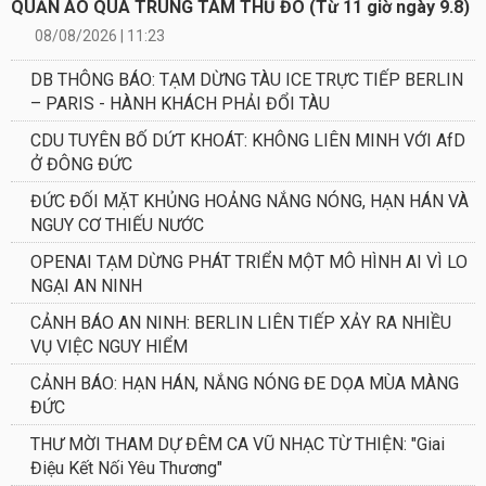
QUẦN ÁO QUA TRUNG TÂM THỦ ĐÔ (Từ 11 giờ ngày 9.8)
08/08/2026 | 11:23
DB THÔNG BÁO: TẠM DỪNG TÀU ICE TRỰC TIẾP BERLIN
– PARIS - HÀNH KHÁCH PHẢI ĐỔI TÀU
CDU TUYÊN BỐ DỨT KHOÁT: KHÔNG LIÊN MINH VỚI AfD
Ở ĐÔNG ĐỨC
ĐỨC ĐỐI MẶT KHỦNG HOẢNG NẮNG NÓNG, HẠN HÁN VÀ
NGUY CƠ THIẾU NƯỚC
OPENAI TẠM DỪNG PHÁT TRIỂN MỘT MÔ HÌNH AI VÌ LO
NGẠI AN NINH
CẢNH BÁO AN NINH: BERLIN LIÊN TIẾP XẢY RA NHIỀU
VỤ VIỆC NGUY HIỂM
CẢNH BÁO: HẠN HÁN, NẮNG NÓNG ĐE DỌA MÙA MÀNG
ĐỨC
THƯ MỜI THAM DỰ ĐÊM CA VŨ NHẠC TỪ THIỆN: "Giai
Điệu Kết Nối Yêu Thương"