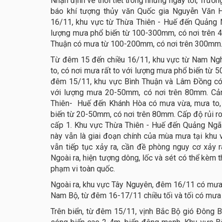
Nhận định về thời tiết trong những ngày tới, Trưở
báo khí tượng thủy văn Quốc gia Nguyễn Văn 
16/11, khu vực từ Thừa Thiên - Huế đến Quảng N
lượng mưa phổ biến từ 100-300mm, có nơi trên 
Thuận có mưa từ 100-200mm, có nơi trên 300mm
Từ đêm 15 đến chiều 16/11, khu vực từ Nam Ngh
to, có nơi mưa rất to với lượng mưa phổ biến 
đêm 15/11, khu vực Bình Thuận và Lâm Đồng có
với lượng mưa 20-50mm, có nơi trên 80mm. Cản
Thiên- Huế đến Khánh Hòa có mưa vừa, mưa to, 
biến từ 20-50mm, có nơi trên 80mm. Cấp độ rủi ro 
cấp 1. Khu vực Thừa Thiên - Huế đến Quảng Ngãi c
này vẫn là giai đoạn chính của mùa mưa tại khu 
vẫn tiếp tục xảy ra, cần đề phòng nguy cơ xảy ra
Ngoài ra, hiện tượng dông, lốc và sét có thể kèm 
phạm vi toàn quốc.
Ngoài ra, khu vực Tây Nguyên, đêm 16/11 có mưa r
Nam Bộ, từ đêm 16-17/11 chiều tối và tối có mưa r
Trên biển, từ đêm 15/11, vịnh Bắc Bộ gió Đông B