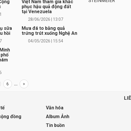
STEINMEIER
 Cộng
Việt Nam tham gia khắc
c
phục hậu quả động đất
tại Venezuela
1
28/06/2026 | 13:07
vụ sữa
Mưa đá to bằng quả
u hồi
trứng trút xuống Nghệ An
7
04/05/2026 | 15:54
 Minh
 phố
khám
6
6
...
>
LI
 tế
Văn hóa
cộng đồng
Album Ảnh
Tin buồn