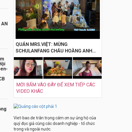
I AN
QUÁN MRS.VIỆT: MỪNG
SCHULANFANG CHÁU HOÀNG ANH...
ăm
Hội
sen-
CB
MỜI BẤM VÀO ĐÂY ĐỂ XEM TIẾP CÁC
VIDEO KHÁC
ồng
Viet-bao.de trân trọng cám ơn sự ủng hộ của
quý đọc giả cùng các doanh nghiệp - tổ chức
trong và ngoài nước.