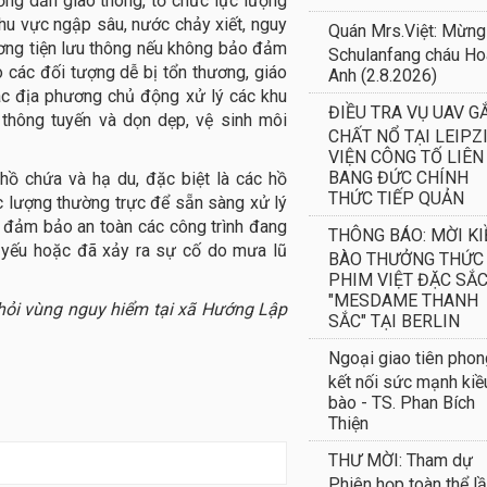
ướng dẫn giao thông, tổ chức lực lượng
khu vực ngập sâu, nước chảy xiết, nguy
Quán Mrs.Việt: Mừng
ương tiện lưu thông nếu không bảo đảm
Schulanfang cháu H
o các đối tượng dễ bị tổn thương, giáo
Anh (2.8.2026)
Các địa phương chủ động xử lý các khu
ĐIỀU TRA VỤ UAV G
thông tuyến và dọn dẹp, vệ sinh môi
CHẤT NỔ TẠI LEIPZI
VIỆN CÔNG TỐ LIÊN
BANG ĐỨC CHÍNH
ồ chứa và hạ du, đặc biệt là các hồ
THỨC TIẾP QUẢN
lực lượng thường trực để sẵn sàng xử lý
án đảm bảo an toàn các công trình đang
THÔNG BÁO: MỜI KI
ng yếu hoặc đã xảy ra sự cố do mưa lũ
BÀO THƯỞNG THỨC
PHIM VIỆT ĐẶC SẮ
"MESDAME THANH
khỏi vùng nguy hiểm tại xã Hướng Lập
SẮC" TẠI BERLIN
Ngoại giao tiên phon
kết nối sức mạnh kiề
bào - TS. Phan Bích
Thiện
THƯ MỜI: Tham dự
Phiên họp toàn thể l