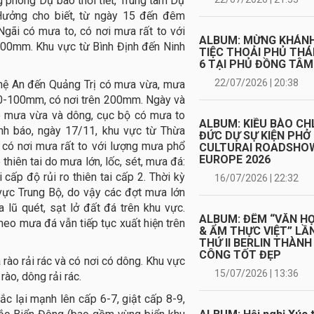
ng phòng Dự báo thời tiết, Trung tâm Dự
Hưởng cho biết, từ ngày 15 đến đêm
gãi có mưa to, có nơi mưa rất to với
ALBUM: MỪNG KHÁN
400mm. Khu vực từ Bình Định đến Ninh
TIỆC THOẢI PHỦ TH
.
6 TẠI PHỦ ĐỒNG TÂM
22/07/2026 | 20:38
ệ An đến Quảng Trị có mưa vừa, mưa
từ 50-100mm, có nơi trên 200mm. Ngày và
 mưa vừa và dông, cục bộ có mưa to
ALBUM: KIỀU BÀO CH
h báo, ngày 17/11, khu vực từ Thừa
ĐỨC DỰ SỰ KIỆN PHỞ
có nơi mưa rất to với lượng mưa phổ
CULTURAI ROADSHO
EUROPE 2026
thiên tai do mưa lớn, lốc, sét, mưa đá:
ấp độ rủi ro thiên tai cấp 2. Thời kỳ
16/07/2026 | 22:32
vực Trung Bộ, do vậy các đợt mưa lớn
 lũ quét, sạt lở đất đá trên khu vực.
ALBUM: ĐÊM “VĂN H
theo mưa đá vẫn tiếp tục xuất hiện trên
& ẨM THỰC VIỆT” LẦ
THỨ II BERLIN THÀNH
CÔNG TỐT ĐẸP
ào rải rác và có nơi có dông. Khu vực
15/07/2026 | 13:36
ào, dông rải rác.
ắc lại mạnh lên cấp 6-7, giật cấp 8-9,