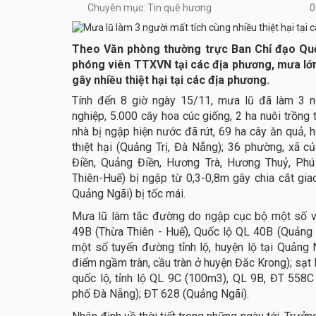
Chuyên mục: Tin quê hương
0
Theo Văn phòng thường trực Ban Chỉ đạo Quốc
phóng viên TTXVN tại các địa phương, mưa lớ
gây nhiều thiệt hại tại các địa phương.
Tính đến 8 giờ ngày 15/11, mưa lũ đã làm 3 n
nghiệp, 5.000 cây hoa cúc giống, 2 ha nuôi trồng t
nhà bị ngập hiện nước đã rút, 69 ha cây ăn quả, 
thiệt hại (Quảng Trị, Đà Nẵng); 36 phường, xã 
Điền, Quảng Điền, Hương Trà, Hương Thuỷ, Ph
Thiên-Huế) bị ngập từ 0,3-0,8m gây chia cắt gia
Quảng Ngãi) bị tốc mái.
Mưa lũ làm tắc đường do ngập cục bộ một số vị 
49B (Thừa Thiên - Huế), Quốc lộ QL 40B (Quảng
một số tuyến đường tỉnh lộ, huyện lộ tại Quảng 
điểm ngầm tràn, cầu tràn ở huyện Đăc Krong); sạt 
quốc lộ, tỉnh lộ QL 9C (100m3), QL 9B, ĐT 558C
phố Đà Nẵng); ĐT 628 (Quảng Ngãi).