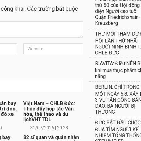
thứ 50 của Hội đồng
 công khai. Các trường bắt buộc
diện Người cao tuổi
Quận Friedrichshain-
Kreuzberg
THƯ MỜI THAM DỰ 
HỘI LẦN THỨ NHẤT
NGƯỜI NINH BÌNH T
CHLB ĐỨC
RIAVITA: Điều NÊN B
khi mua thực phẩm c
năng
BERLIN: CHỈ TRONG
MỘT NGÀY 5.8, XẢY 
3 VỤ TẤN CÔNG BẰ
ân bay
Việt Nam – CHLB Đức:
DAO, BA NGƯỜI BỊ
trí đón,
Thúc đẩy hợp tác Văn
THƯƠNG
 đỗ xe
hóa, thể thao và du
lịchVHTTDL
ĐỨC BẮT ĐẦU CUỘC
0
31/07/2026 | 20:28
ĐUA TÌM NGƯỜI KẾ
NHIỆM TỔNG THỐN
g bay
82 sĩ quan và quân nhân