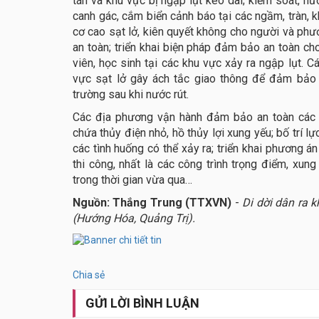
tán và khu vực bị ngập lụt kéo dài; kiểm soát, h
canh gác, cắm biển cảnh báo tại các ngầm, tràn, 
cơ cao sạt lở, kiên quyết không cho người và ph
an toàn; triển khai biện pháp đảm bảo an toàn ch
viên, học sinh tại các khu vực xảy ra ngập lụt. 
vực sạt lở gây ách tắc giao thông để đảm bảo 
trường sau khi nước rút.
Các địa phương vận hành đảm bảo an toàn các h
chứa thủy điện nhỏ, hồ thủy lợi xung yếu; bố trí 
các tình huống có thể xảy ra; triển khai phương 
thi công, nhất là các công trình trọng điểm, xu
trong thời gian vừa qua…
Nguồn: Thắng Trung (TTXVN)
-
Di dời dân ra 
(Hướng Hóa, Quảng Trị).
Chia sẻ
GỬI LỜI BÌNH LUẬN