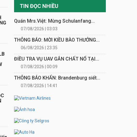
TIN ĐỌC NHIỀU
H
Quán Mrs.Việt: Mừng Schulanfang...
ÁNG
07/08/2026 | 03:03
THÔNG BÁO: MỜI KIỀU BÀO THƯỞNG...
06/08/2026 | 23:35
LB
ĐIỀU TRA VỤ UAV GẮN CHẤT NỔ TẠI...
W
07/08/2026 | 00:09
THÔNG BÁO KHẨN: Brandenburg siết...
07/08/2026 | 14:41
ỌC
N