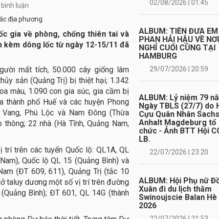
02/08/2026 | 01:45
 bình luận
ALBUM: TIỄN ĐƯA EM
 gia về phòng, chống thiên tai và
PHAN HẢI HẬU VỀ NƠ
n kèm dông lốc từ ngày 12-15/11 đã
NGHỈ CUỐI CÙNG TẠI
HAMBURG
gười mất tích, 50.000 cây giống lâm
29/07/2026 | 20:59
hủy sản (Quảng Trị) bị thiệt hại; 1.342
hoa màu, 1.090 con gia súc, gia cầm bị
ALBUM: Lỷ niệm 79 n
của thành phố Huế và các huyện Phong
Ngày TBLS (27/7) do 
ú Vang, Phú Lộc và Nam Đông (Thừa
Cựu Quân Nhân Sach
Anhalt Magdeburg tổ
o thông; 22 nhà (Hà Tĩnh, Quảng Nam,
chức - Ảnh BTT Hội C
LB.
trí trên các tuyến Quốc lộ: QL1A, QL
22/07/2026 | 23:20
 Nam), Quốc lộ QL 15 (Quảng Bình) và
Nam (ĐT 609, 611), Quảng Trị (tắc 10
ALBUM: Hội Phụ nữ Đ
lở taluy dương một số vị trí trên đường
Xuân đi du lịch thăm
 (Quảng Bình); ĐT 601, QL 14G (thành
Swinoujscie Balan Hè
2026
22/07/2026 | 21:53