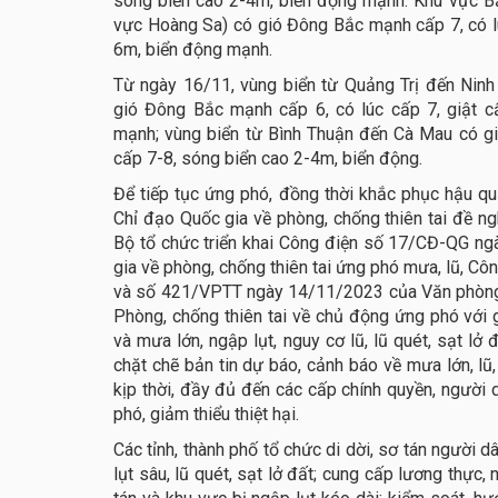
sóng biển cao 2-4m, biển động mạnh. Khu vực B
vực Hoàng Sa) có gió Đông Bắc mạnh cấp 7, có lú
6m, biển động mạnh.
Từ ngày 16/11, vùng biển từ Quảng Trị đến Ninh T
gió Đông Bắc mạnh cấp 6, có lúc cấp 7, giật c
mạnh; vùng biển từ Bình Thuận đến Cà Mau có g
cấp 7-8, sóng biển cao 2-4m, biển động.
Để tiếp tục ứng phó, đồng thời khắc phục hậu q
Chỉ đạo Quốc gia về phòng, chống thiên tai đề ng
Bộ tổ chức triển khai Công điện số 17/CĐ-QG n
gia về phòng, chống thiên tai ứng phó mưa, lũ, 
và số 421/VPTT ngày 14/11/2023 của Văn phòng 
Phòng, chống thiên tai về chủ động ứng phó với 
và mưa lớn, ngập lụt, nguy cơ lũ, lũ quét, sạt lở
chặt chẽ bản tin dự báo, cảnh báo về mưa lớn, lũ, l
kịp thời, đầy đủ đến các cấp chính quyền, người 
phó, giảm thiểu thiệt hại.
Các tỉnh, thành phố tổ chức di dời, sơ tán người 
lụt sâu, lũ quét, sạt lở đất; cung cấp lương thực