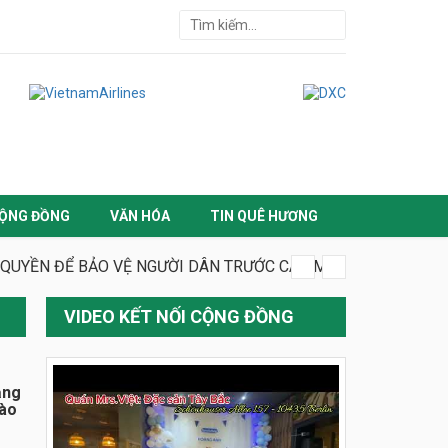
ỘNG ĐỒNG
VĂN HÓA
TIN QUÊ HƯƠNG
 QUYỀN ĐỂ BẢO VỆ NGƯỜI DÂN TRƯỚC CÁC MỐI ĐE DỌA MỚI
VIDEO KẾT NỐI CỘNG ĐỒNG
ằng
đào