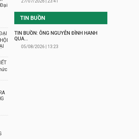
27/07/2026 | 23:41
 Đại
TIN BUỒN
TIN BUỒN: ÔNG NGUYỄN ĐÌNH HANH
ĐẠI
QUA...
 HỘI
ẠI
05/08/2026 | 13:23
IẾT
hức
RA
NG
G