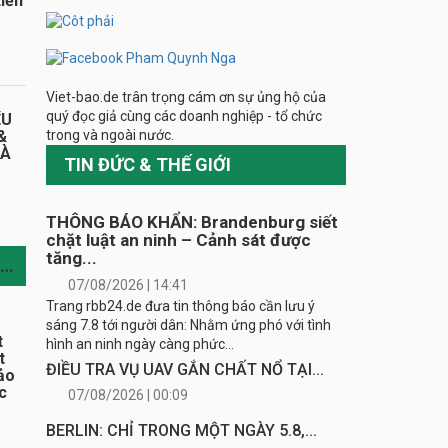
iến
Viet-bao.de trân trọng cám ơn sự ủng hộ của
quý đọc giả cùng các doanh nghiệp - tổ chức
ỂU
trong và ngoài nước.
&
HÀ
TIN ĐỨC & THẾ GIỚI
THÔNG BÁO KHẨN: Brandenburg siết
chặt luật an ninh – Cảnh sát được
tăng...
TIN CÙNG CHUYÊN MỤC
07/08/2026 | 14:41
Trang rbb24.de đưa tin thông báo cần lưu ý
sáng 7.8 tới người dân: Nhằm ứng phó với tình
t
hình an ninh ngày càng phức...
t
ĐIỀU TRA VỤ UAV GẮN CHẤT NỔ TẠI...
ảo
c
07/08/2026 | 00:09
BERLIN: CHỈ TRONG MỘT NGÀY 5.8,...