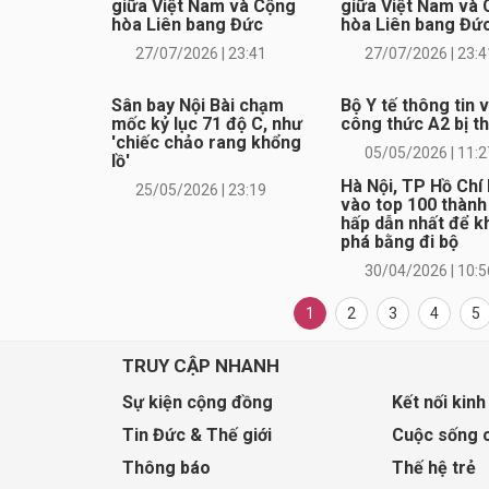
giữa Việt Nam và Cộng
giữa Việt Nam và
hòa Liên bang Đức
hòa Liên bang Đứ
27/07/2026 | 23:41
27/07/2026 | 23:4
Sân bay Nội Bài chạm
Bộ Y tế thông tin 
mốc kỷ lục 71 độ C, như
công thức A2 bị th
'chiếc chảo rang khổng
05/05/2026 | 11:2
lồ'
Hà Nội, TP Hồ Chí
25/05/2026 | 23:19
vào top 100 thành
hấp dẫn nhất để 
phá bằng đi bộ
30/04/2026 | 10:5
1
2
3
4
5
TRUY CẬP NHANH
Sự kiện cộng đồng
Kết nối kinh
Tin Đức & Thế giới
Cuộc sống 
Thông báo
Thế hệ trẻ