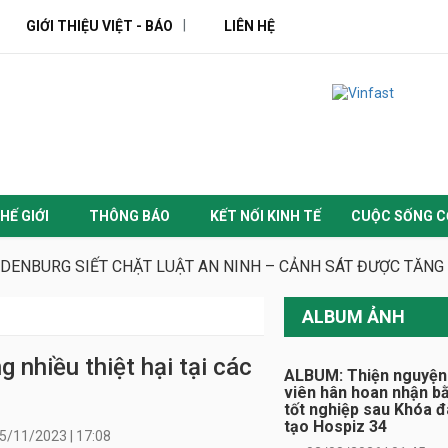
GIỚI THIỆU VIỆT - BÁO
LIÊN HỆ
HẾ GIỚI
THÔNG BÁO
KẾT NỐI KINH TẾ
CUỘC SỐNG C
DENBURG SIẾT CHẶT LUẬT AN NINH – CẢNH SÁT ĐƯỢC TĂNG
ALBUM ẢNH
 nhiều thiệt hại tại các
ALBUM: Thiện nguyện
viên hân hoan nhận b
tốt nghiệp sau Khóa 
tạo Hospiz 34
5/11/2023 | 17:08