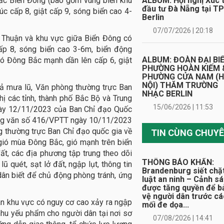
ắc Biển Đông (bao gồm vùng biển khu
ALBUM: Hội nghị Xúc t
đầu tư Đà Nẵng tại TP
c cấp 8, giật cấp 9, sóng biển cao 4-
Berlin
07/07/2026 | 20:18
huận và khu vực giữa Biển Đông có
ấp 8, sóng biển cao 3-6m, biển động
ALBUM: ĐOÀN ĐẠI BI
ió Đông Bắc mạnh dần lên cấp 6, giật
PHƯỜNG HOÀN KIẾM 
PHƯỜNG CỬA NAM (
NỘI) THĂM TRƯỜNG
uả mưa lũ, Văn phòng thường trực Ban
NHẠC BERLIN
hị các tỉnh, thành phố Bắc Bộ và Trung
15/06/2026 | 11:53
gày 12/11/2023 của Ban Chỉ đạo Quốc
Công văn số 416/VPTT ngày 10/11/2023
thường trực Ban Chỉ đạo quốc gia về
gió mùa Đông Bắc, gió mạnh trên biển
 đất, các địa phương tập trung theo dõi
THÔNG BÁO KHẨN:
ũ quét, sạt lở đất, ngập lụt, thông tin
Brandenburg siết chặ
dân biết để chủ động phòng tránh, ứng
luật an ninh – Cảnh sá
được tăng quyền để b
vệ người dân trước cá
dân khu vực có nguy cơ cao xảy ra ngập
mối đe dọa...
, nhu yếu phẩm cho người dân tại nơi sơ
07/08/2026 | 14:41