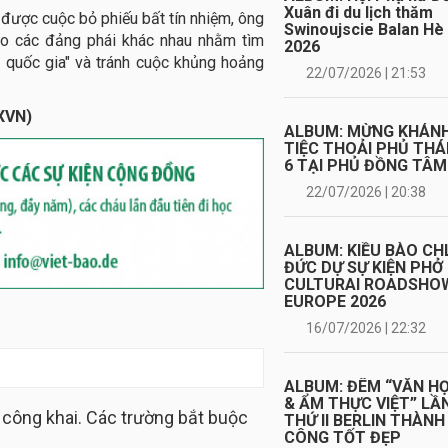
Xuân đi du lịch thăm
 được cuộc bỏ phiếu bất tín nhiệm, ông
Swinoujscie Balan Hè
ạo các đảng phái khác nhau nhằm tìm
2026
h quốc gia" và tránh cuộc khủng hoảng
22/07/2026 | 21:53
XVN)
ALBUM: MỪNG KHÁN
TIỆC THOẢI PHỦ TH
6 TẠI PHỦ ĐỒNG TÂM
22/07/2026 | 20:38
ALBUM: KIỀU BÀO CH
ĐỨC DỰ SỰ KIỆN PHỞ
CULTURAI ROADSHO
EUROPE 2026
16/07/2026 | 22:32
ALBUM: ĐÊM “VĂN H
& ẨM THỰC VIỆT” LẦ
 công khai. Các trường bắt buộc
THỨ II BERLIN THÀNH
CÔNG TỐT ĐẸP