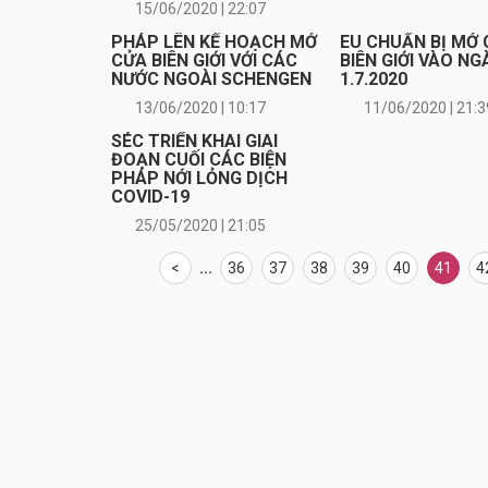
15/06/2020 | 22:07
PHÁP LÊN KẾ HOẠCH MỞ
EU CHUẨN BỊ MỞ
CỬA BIÊN GIỚI VỚI CÁC
BIÊN GIỚI VÀO NG
NƯỚC NGOÀI SCHENGEN
1.7.2020
13/06/2020 | 10:17
11/06/2020 | 21:3
SÉC TRIỂN KHAI GIAI
ĐOẠN CUỐI CÁC BIỆN
PHÁP NỚI LỎNG DỊCH
COVID-19
25/05/2020 | 21:05
<
...
36
37
38
39
40
41
4