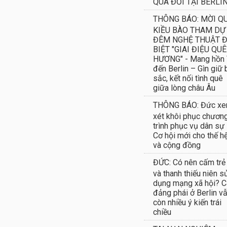
QUA ĐỜI TẠI BERLI
THÔNG BÁO: MỜI Q
KIỀU BÀO THAM DỰ
ĐÊM NGHỆ THUẬT 
BIỆT "GIAI ĐIỆU QUÊ
HƯƠNG" - Mang hồn 
đến Berlin – Gìn giữ
sắc, kết nối tình quê
giữa lòng châu Âu
THÔNG BÁO: Đức x
xét khôi phục chươn
trình phục vụ dân sự
Cơ hội mới cho thế hệ
và cộng đồng
ĐỨC: Có nên cấm trẻ
và thanh thiếu niên s
dụng mạng xã hội? C
đảng phái ở Berlin v
còn nhiều ý kiến trái
chiều