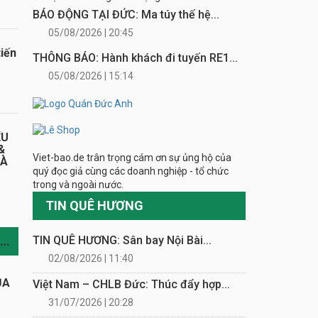
BÁO ĐỘNG TẠI ĐỨC: Ma túy thế hệ...
05/08/2026 | 20:45
iến
THÔNG BÁO: Hành khách đi tuyến RE1...
05/08/2026 | 15:14
ỂU
&
Viet-bao.de trân trọng cám ơn sự ủng hộ của
HÀ
quý đọc giả cùng các doanh nghiệp - tổ chức
trong và ngoài nước.
TIN QUÊ HƯƠNG
TIN QUÊ HƯƠNG: Sân bay Nội Bài...
TIN CÙNG CHUYÊN MỤC
02/08/2026 | 11:40
ỦA
Việt Nam – CHLB Đức: Thúc đẩy hợp...
31/07/2026 | 20:28