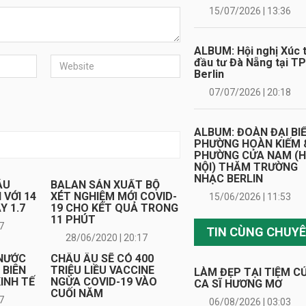
15/07/2026 | 13:36
ALBUM: Hội nghị Xúc t
đầu tư Đà Nẵng tại TP
Berlin
07/07/2026 | 20:18
ALBUM: ĐOÀN ĐẠI BI
PHƯỜNG HOÀN KIẾM 
PHƯỜNG CỬA NAM (
NỘI) THĂM TRƯỜNG
NHẠC BERLIN
ÂU
BALAN SẢN XUẤT BỘ
 VỚI 14
XÉT NGHIỆM MỚI COVID-
15/06/2026 | 11:53
Y 1.7
19 CHO KẾT QUẢ TRONG
11 PHÚT
7
28/06/2020 | 20:17
 NƯỚC
CHÂU ÂU SẼ CÓ 400
 BIÊN
TRIỆU LIỀU VACCINE
LÀM ĐẸP TẠI TIỆM C
KINH TẾ
NGỪA COVID-19 VÀO
CA SĨ HƯƠNG MƠ
CUỐI NĂM
7
06/08/2026 | 03:03