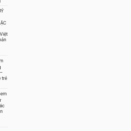
N
UÝ
ĐẶC
Việt
 bản
em
g
 –
 trẻ
 em
ử
ác
ẫn