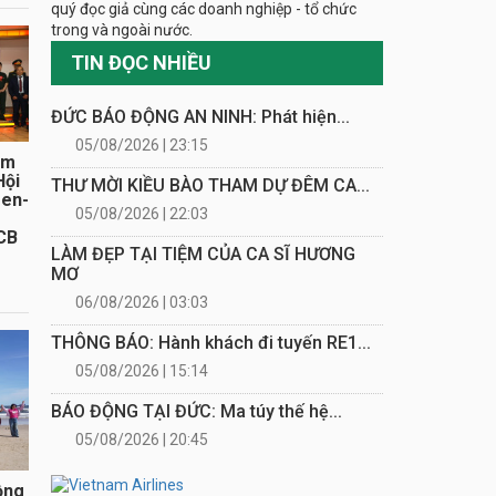
quý đọc giả cùng các doanh nghiệp - tổ chức
trong và ngoài nước.
TIN ĐỌC NHIỀU
ĐỨC BÁO ĐỘNG AN NINH: Phát hiện...
05/08/2026 | 23:15
ăm
Hội
THƯ MỜI KIỀU BÀO THAM DỰ ĐÊM CA...
sen-
05/08/2026 | 22:03
CB
LÀM ĐẸP TẠI TIỆM CỦA CA SĨ HƯƠNG
MƠ
06/08/2026 | 03:03
THÔNG BÁO: Hành khách đi tuyến RE1...
05/08/2026 | 15:14
BÁO ĐỘNG TẠI ĐỨC: Ma túy thế hệ...
05/08/2026 | 20:45
ồng