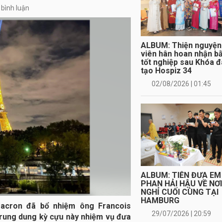
 bình luận
ALBUM: Thiện nguyện
viên hân hoan nhận b
tốt nghiệp sau Khóa 
tạo Hospiz 34
02/08/2026 | 01:45
ALBUM: TIỄN ĐƯA EM
PHAN HẢI HẬU VỀ NƠ
NGHỈ CUỐI CÙNG TẠI
HAMBURG
acron đã bổ nhiệm ông Francois
29/07/2026 | 20:59
 trung dung kỳ cựu này nhiệm vụ đưa