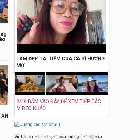
ằng
đào
LÀM ĐẸP TẠI TIỆM CỦA CA SĨ HƯƠNG
MƠ
MỜI BẤM VÀO ĐÂY ĐỂ XEM TIẾP CÁC
VIDEO KHÁC
I AN
Viet-bao.de trân trọng cám ơn sự ủng hộ của