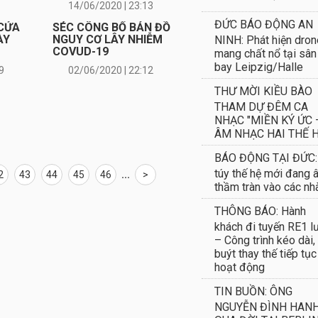
14/06/2020 | 23:13
ĐỨC BÁO ĐỘNG AN
 CỬA
SÉC CÔNG BỐ BẢN ĐỒ
ÀY
NGUY CƠ LÂY NHIỄM
NINH: Phát hiện dron
COVUD-19
mang chất nổ tại sân
bay Leipzig/Halle
9
02/06/2020 | 22:12
THƯ MỜI KIỀU BÀO
THAM DỰ ĐÊM CA
NHẠC "MIỀN KÝ ỨC 
ÂM NHẠC HAI THẾ H
BÁO ĐỘNG TẠI ĐỨC:
túy thế hệ mới đang 
2
43
44
45
46
...
>
thầm tràn vào các nh
THÔNG BÁO: Hành
khách đi tuyến RE1 l
– Công trình kéo dài,
buýt thay thế tiếp tục
hoạt động
TIN BUỒN: ÔNG
NGUYỄN ĐÌNH HAN