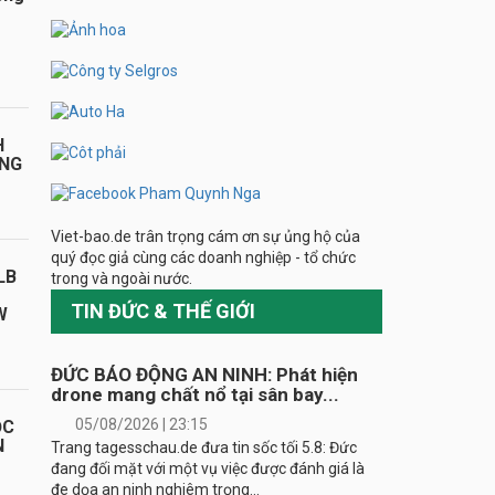
H
ÁNG
Viet-bao.de trân trọng cám ơn sự ủng hộ của
quý đọc giả cùng các doanh nghiệp - tổ chức
LB
trong và ngoài nước.
TIN ĐỨC & THẾ GIỚI
W
ĐỨC BÁO ĐỘNG AN NINH: Phát hiện
drone mang chất nổ tại sân bay...
05/08/2026 | 23:15
ỌC
N
Trang tagesschau.de đưa tin sốc tối 5.8: Đức
đang đối mặt với một vụ việc được đánh giá là
đe dọa an ninh nghiêm trọng...