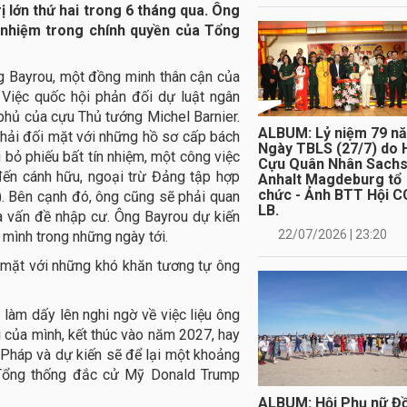
ị lớn thứ hai trong 6 tháng qua. Ông
ổ nhiệm trong chính quyền của Tổng
g Bayrou, một đồng minh thân cận của
Việc quốc hội phản đối dự luật ngân
hủ của cựu Thủ tướng Michel Barnier.
ALBUM: Lỷ niệm 79 n
hải đối mặt với những hồ sơ cấp bách
Ngày TBLS (27/7) do 
 bỏ phiếu bất tín nhiệm, một công việc
Cựu Quân Nhân Sach
đến cánh hữu, ngoại trừ Đảng tập hợp
Anhalt Magdeburg tổ
chức - Ảnh BTT Hội C
. Bên cạnh đó, ông cũng sẽ phải quan
LB.
à vấn đề nhập cư. Ông Bayrou dự kiến
22/07/2026 | 23:20
 mình trong những ngày tới.
i mặt với những khó khăn tương tự ông
 làm dấy lên nghi ngờ về việc liệu ông
 của mình, kết thúc vào năm 2027, hay
 Pháp và dự kiến sẽ để lại một khoảng
i Tổng thống đắc cử Mỹ Donald Trump
ALBUM: Hội Phụ nữ Đ