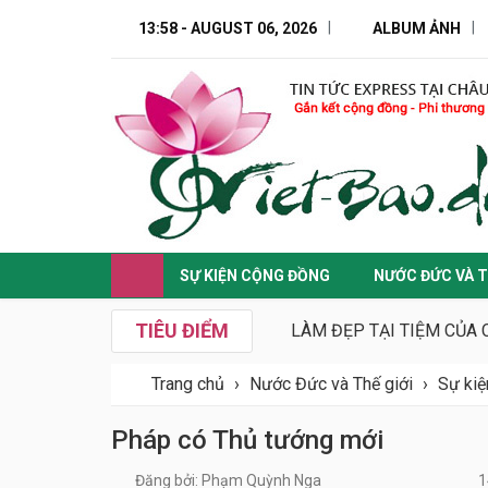
13:58 - AUGUST 06, 2026
ALBUM ẢNH
SỰ KIỆN CỘNG ĐỒNG
NƯỚC ĐỨC VÀ T
TIÊU ĐIỂM
LÀM ĐẸP TẠI TIỆM CỦA 
Trang chủ
›
Nước Đức và Thế giới
›
Sự kiệ
Pháp có Thủ tướng mới
Đăng bởi: Phạm Quỳnh Nga
1