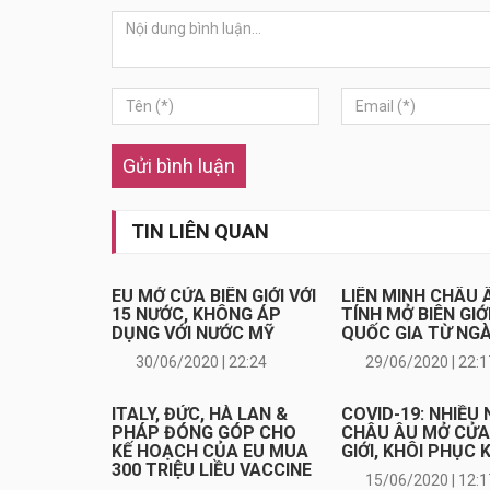
Gửi bình luận
TIN LIÊN QUAN
EU MỞ CỬA BIÊN GIỚI VỚI
LIÊN MINH CHÂU 
15 NƯỚC, KHÔNG ÁP
TÍNH MỞ BIÊN GIỚI
DỤNG VỚI NƯỚC MỸ
QUỐC GIA TỪ NGÀ
30/06/2020 | 22:24
29/06/2020 | 22:1
ITALY, ĐỨC, HÀ LAN &
COVID-19: NHIỀU
PHÁP ĐÓNG GÓP CHO
CHÂU ÂU MỞ CỬA
KẾ HOẠCH CỦA EU MUA
GIỚI, KHÔI PHỤC 
300 TRIỆU LIỀU VACCINE
15/06/2020 | 12:1