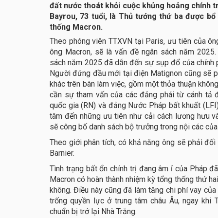
đất nước thoát khỏi cuộc khủng hoảng chính tr
Bayrou, 73 tuổi, là Thủ tướng thứ ba được b
thống Macron.
Theo phóng viên TTXVN tại Paris, ưu tiên của ôn
ông Macron, sẽ là vấn đề ngân sách năm 2025. 
sách năm 2025 đã dẫn đến sự sụp đổ của chính p
Người đứng đầu mới tại điện Matignon cũng sẽ p
khác trên bàn làm việc, gồm một thỏa thuận không
cần sự tham vấn của các đảng phái từ cánh tả 
quốc gia (RN) và đảng Nước Pháp bất khuất (LFI)
tâm đến những ưu tiên như cải cách lương hưu v
sẽ công bố danh sách bộ trưởng trong nội các của
Theo giới phân tích, có khả năng ông sẽ phải đố
Barnier.
Tình trạng bất ổn chính trị đang âm ỉ của Pháp đã
Macron có hoàn thành nhiệm kỳ tổng thống thứ hai
không. Điều này cũng đã làm tăng chi phí vay của
trống quyền lực ở trung tâm châu Âu, ngay kh
chuẩn bị trở lại Nhà Trắng.