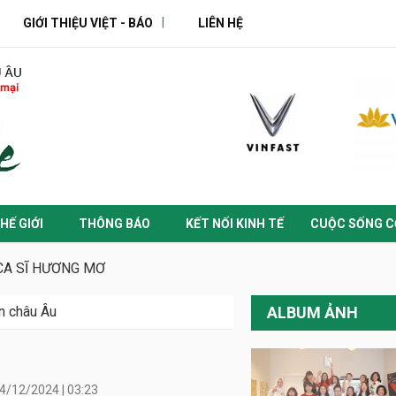
GIỚI THIỆU VIỆT - BÁO
LIÊN HỆ
HẾ GIỚI
THÔNG BÁO
KẾT NỐI KINH TẾ
CUỘC SỐNG C
CA SĨ HƯƠNG MƠ
n châu Âu
ALBUM ẢNH
4/12/2024 | 03:23