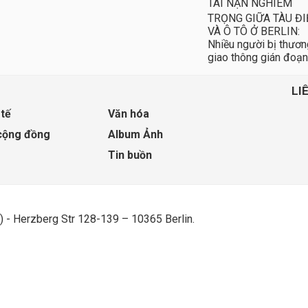
TAI NẠN NGHIÊM
TRỌNG GIỮA TÀU ĐI
VÀ Ô TÔ Ở BERLIN:
Nhiều người bị thươn
giao thông gián đoạn
LI
 tế
Văn hóa
cộng đồng
Album Ảnh
Tin buồn
) - Herzberg Str 128-139 – 10365 Berlin.