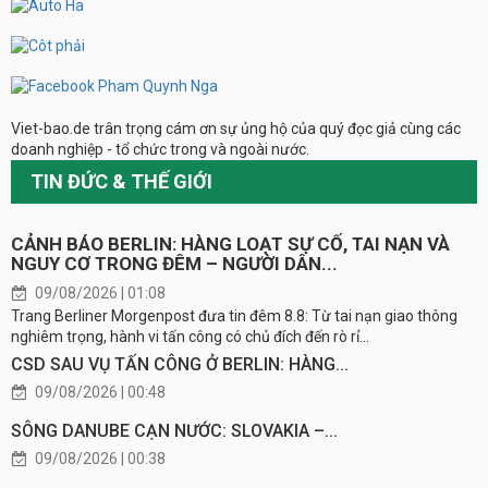
Viet-bao.de trân trọng cám ơn sự ủng hộ của quý đọc giả cùng các
doanh nghiệp - tổ chức trong và ngoài nước.
TIN ĐỨC & THẾ GIỚI
CẢNH BÁO BERLIN: HÀNG LOẠT SỰ CỐ, TAI NẠN VÀ
NGUY CƠ TRONG ĐÊM – NGƯỜI DÂN...
09/08/2026 | 01:08
Trang Berliner Morgenpost đưa tin đêm 8.8: Từ tai nạn giao thông
nghiêm trọng, hành vi tấn công có chủ đích đến rò rỉ...
CSD SAU VỤ TẤN CÔNG Ở BERLIN: HÀNG...
09/08/2026 | 00:48
SÔNG DANUBE CẠN NƯỚC: SLOVAKIA –...
09/08/2026 | 00:38