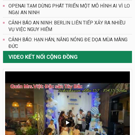
OPENAI TẠM DỪNG PHÁT TRIỂN MỘT MÔ HÌNH AI VÌ LO
NGẠI AN NINH
CẢNH BÁO AN NINH: BERLIN LIÊN TIẾP XẢY RA NHIỀU
VỤ VIỆC NGUY HIỂM
CẢNH BÁO: HẠN HÁN, NẮNG NÓNG ĐE DỌA MÙA MÀNG
ĐỨC
VIDEO KẾT NỐI CỘNG ĐỒNG