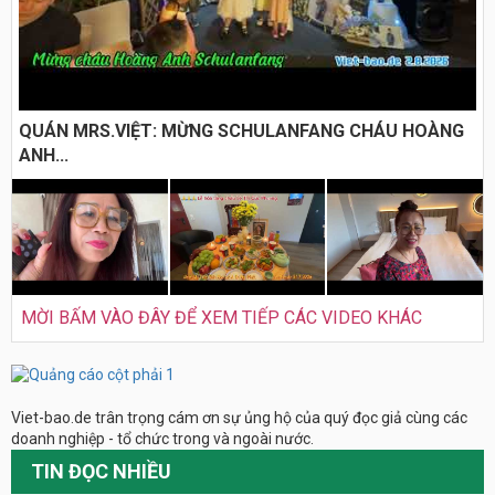
QUÁN MRS.VIỆT: MỪNG SCHULANFANG CHÁU HOÀNG
ANH...
MỜI BẤM VÀO ĐÂY ĐỂ XEM TIẾP CÁC VIDEO KHÁC
Viet-bao.de trân trọng cám ơn sự ủng hộ của quý đọc giả cùng các
doanh nghiệp - tổ chức trong và ngoài nước.
TIN ĐỌC NHIỀU