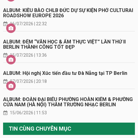
ALBUM: KIỀU BÀO CHLB ĐỨC DỰ SỰ KIỆN PHỞ CULTURAI
ROADSHOW EUROPE 2026
16/07/2026 | 22:32
ALBUM: ĐÊM “VĂN HỌC & ẨM THỰC VIỆT” LẦN THỨ II
BERLIN THÀNH CÔNG TỐT ĐẸP
15/07/2026 | 13:36
ALBUM: Hội nghị Xúc tiến đầu tư Đà Nẵng tại TP Berlin
07/07/2026 | 20:18
ALBUM: ĐOÀN ĐẠI BIỂU PHƯỜNG HOÀN KIẾM & PHƯỜNG
CỬA NAM (HÀ NỘI) THĂM TRƯỜNG NHẠC BERLIN
15/06/2026 | 11:53
TIN CÙNG CHUYÊN MỤC