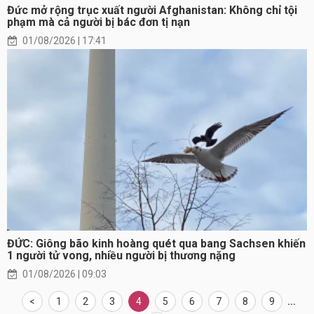
Đức mở rộng trục xuất người Afghanistan: Không chỉ tội
phạm mà cả người bị bác đơn tị nạn
01/08/2026 | 17:41
ĐỨC: Giông bão kinh hoàng quét qua bang Sachsen khiến
1 người tử vong, nhiều người bị thương nặng
01/08/2026 | 09:03
<
1
2
3
4
5
6
7
8
9
...