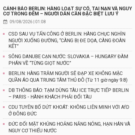
CẢNH BÁO BERLIN: HÀNG LOẠT SỰ CỐ, TAI NẠN VÀ NGUY
CƠ TRONG ĐÊM – NGƯỜI DÂN CẦN ĐẶC BIỆT LƯU Ý
09/08/2026 | 01:08
CSD SAU VỤ TẤN CÔNG Ở BERLIN: HÀNG CHỤC NGHÌN
NGƯỜI XUỐNG ĐƯỜNG, “CÀNG BỊ ĐE DỌA, CÀNG ĐOÀN
KẾT”
SÔNG DANUBE CẠN NƯỚC: SLOVAKIA – HUNGARY ĐÀM
PHÁN VỀ “TỪNG GIỌT NƯỚC”
BERLIN: HÀNG TRĂM NGƯỜI SẼ ĐẠP XE KHÔNG MẶC
QUẦN ÁO QUA TRUNG TÂM THỦ ĐÔ (Từ 11 giờ ngày 9.8)
DB THÔNG BÁO: TẠM DỪNG TÀU ICE TRỰC TIẾP BERLIN
– PARIS - HÀNH KHÁCH PHẢI ĐỔI TÀU
CDU TUYÊN BỐ DỨT KHOÁT: KHÔNG LIÊN MINH VỚI AfD
Ở ĐÔNG ĐỨC
ĐỨC ĐỐI MẶT KHỦNG HOẢNG NẮNG NÓNG, HẠN HÁN VÀ
NGUY CƠ THIẾU NƯỚC