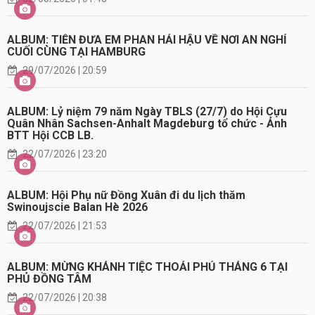
ALBUM: TIỄN ĐƯA EM PHAN HẢI HẬU VỀ NƠI AN NGHỈ
CUỐI CÙNG TẠI HAMBURG
29/07/2026 | 20:59
ALBUM: Lỷ niệm 79 năm Ngày TBLS (27/7) do Hội Cựu
Quân Nhân Sachsen-Anhalt Magdeburg tổ chức - Ảnh
BTT Hội CCB LB.
22/07/2026 | 23:20
ALBUM: Hội Phụ nữ Đồng Xuân đi du lịch thăm
Swinoujscie Balan Hè 2026
22/07/2026 | 21:53
ALBUM: MỪNG KHÁNH TIỆC THOẢI PHỦ THÁNG 6 TẠI
PHỦ ĐỒNG TÂM
22/07/2026 | 20:38