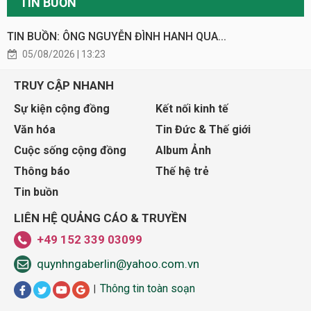
TIN BUỒN
TIN BUỒN: ÔNG NGUYỄN ĐÌNH HANH QUA...
05/08/2026 | 13:23
TRUY CẬP NHANH
Sự kiện cộng đồng
Kết nối kinh tế
Văn hóa
Tin Đức & Thế giới
Cuộc sống cộng đồng
Album Ảnh
Thông báo
Thế hệ trẻ
Tin buồn
LIÊN HỆ QUẢNG CÁO & TRUYỀN
+49 152 339 03099
quynhngaberlin@yahoo.com.vn
Thông tin toàn soạn
|