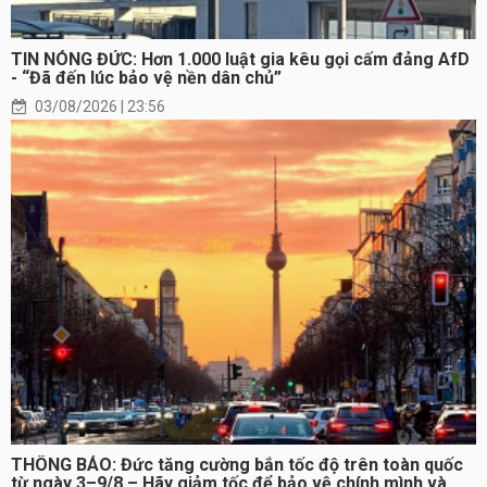
TIN NÓNG ĐỨC: Hơn 1.000 luật gia kêu gọi cấm đảng AfD
- “Đã đến lúc bảo vệ nền dân chủ”
03/08/2026 | 23:56
THÔNG BÁO: Đức tăng cường bắn tốc độ trên toàn quốc
từ ngày 3–9/8 – Hãy giảm tốc để bảo vệ chính mình và