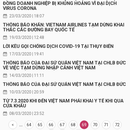
ĐỒNG DOANH NGHIỆP BỊ KHỦNG HOẢNG VÌ ĐẠI DỊCH
VIRUS CORONA
23/03/2020 | 18:07
THÔNG BÁO KHẨN: VIETNAM AIRLINES TẠM DỪNG KHAI
THÁC CÁC ĐƯỜNG BAY QUỐC TẾ
19/03/2020 | 12:48
LỜI KÊU GỌI CHỐNG DỊCH COVID-19 TẠI THỤY ĐIỂN
17/03/2020 | 19:41
THÔNG BÁO CỦA ĐẠI SỨ QUÁN VIỆT NAM TẠI CHLB ĐỨC
VỀ VIỆC TẠM DỪNG NHẬP CẢNH VIỆT NAM
14/03/2020 | 11:11
THÔNG BÁO CỦA ĐẠI SỨ QUÁN VIỆT NAM TẠI CHLB ĐỨC
10/03/2020 | 20:59
TỪ 7.3.2020 KHI ĐẾN VIỆT NAM PHẢI KHAI Y TẾ KHI QUA
CỬA KHẨU
08/03/2020 | 23:52
<
...
64
65
66
67
68
69
70
71
72