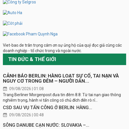
Viet-bao.de trân trọng cám ơn sự ủng hộ của quý đọc giả cùng các
doanh nghiệp - tổ chức trong và ngoài nước.
TIN ĐỨC & THẾ GIỚI
CẢNH BÁO BERLIN: HÀNG LOẠT SỰ CỐ, TAI NẠN VÀ
NGUY CƠ TRONG ĐÊM – NGƯỜI DÂN...
09/08/2026 | 01:08
Trang Berliner Morgenpost đưa tin đêm 8.8: Từ tai nạn giao thông
nghiêm trọng, hành vi tấn công có chủ đích đến rò rỉ...
CSD SAU VỤ TẤN CÔNG Ở BERLIN: HÀNG...
09/08/2026 | 00:48
SÔNG DANUBE CẠN NƯỚC: SLOVAKIA –...