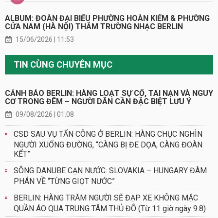
ALBUM: ĐOÀN ĐẠI BIỂU PHƯỜNG HOÀN KIẾM & PHƯỜNG
CỬA NAM (HÀ NỘI) THĂM TRƯỜNG NHẠC BERLIN
15/06/2026 | 11:53
TIN CÙNG CHUYÊN MỤC
CẢNH BÁO BERLIN: HÀNG LOẠT SỰ CỐ, TAI NẠN VÀ NGUY
CƠ TRONG ĐÊM – NGƯỜI DÂN CẦN ĐẶC BIỆT LƯU Ý
09/08/2026 | 01:08
CSD SAU VỤ TẤN CÔNG Ở BERLIN: HÀNG CHỤC NGHÌN
NGƯỜI XUỐNG ĐƯỜNG, “CÀNG BỊ ĐE DỌA, CÀNG ĐOÀN
KẾT”
SÔNG DANUBE CẠN NƯỚC: SLOVAKIA – HUNGARY ĐÀM
PHÁN VỀ “TỪNG GIỌT NƯỚC”
BERLIN: HÀNG TRĂM NGƯỜI SẼ ĐẠP XE KHÔNG MẶC
QUẦN ÁO QUA TRUNG TÂM THỦ ĐÔ (Từ 11 giờ ngày 9.8)