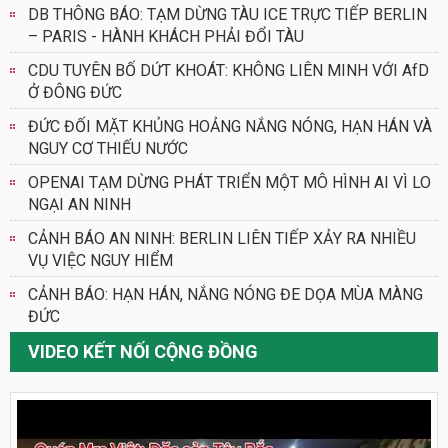
DB THÔNG BÁO: TẠM DỪNG TÀU ICE TRỰC TIẾP BERLIN
– PARIS - HÀNH KHÁCH PHẢI ĐỔI TÀU
CDU TUYÊN BỐ DỨT KHOÁT: KHÔNG LIÊN MINH VỚI AfD
Ở ĐÔNG ĐỨC
ĐỨC ĐỐI MẶT KHỦNG HOẢNG NẮNG NÓNG, HẠN HÁN VÀ
NGUY CƠ THIẾU NƯỚC
OPENAI TẠM DỪNG PHÁT TRIỂN MỘT MÔ HÌNH AI VÌ LO
NGẠI AN NINH
CẢNH BÁO AN NINH: BERLIN LIÊN TIẾP XẢY RA NHIỀU
VỤ VIỆC NGUY HIỂM
CẢNH BÁO: HẠN HÁN, NẮNG NÓNG ĐE DỌA MÙA MÀNG
ĐỨC
VIDEO KẾT NỐI CỘNG ĐỒNG