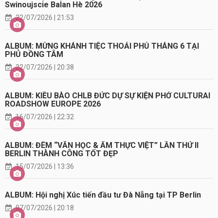
Swinoujscie Balan Hè 2026
22/07/2026 | 21:53
ALBUM: MỪNG KHÁNH TIỆC THOẢI PHỦ THÁNG 6 TẠI
PHỦ ĐỒNG TÂM
22/07/2026 | 20:38
ALBUM: KIỀU BÀO CHLB ĐỨC DỰ SỰ KIỆN PHỞ CULTURAI
ROADSHOW EUROPE 2026
16/07/2026 | 22:32
ALBUM: ĐÊM “VĂN HỌC & ẨM THỰC VIỆT” LẦN THỨ II
BERLIN THÀNH CÔNG TỐT ĐẸP
15/07/2026 | 13:36
ALBUM: Hội nghị Xúc tiến đầu tư Đà Nẵng tại TP Berlin
07/07/2026 | 20:18