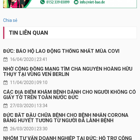
Chia sẻ
TIN LIÊN QUAN
ĐỨC: BẢO HỘ LAO ĐỘNG THỐNG NHẤT MÙA COVI
16/04/2020 | 23:41
NHỜ CỘNG ĐỒNG MẠNG TÌM CHA NGUYỄN HOÀNG HỮU
THỤY TẠI VÙNG VEN BERLIN
11/04/2020 | 09:10
CÁC ĐỊA ĐIỂM KHÁM BỆNH DÀNH CHO NGƯỜI KHÔNG CÓ
GIẤY TỜ TRÊN TOÀN NƯỚC ĐỨC
27/03/2020 | 13:34
ĐỨC BẮT ĐẦU CHỮA BỆNH CHO BỆNH NHÂN CORONA
BẰNG HUYẾT TƯƠNG TỪ NGƯỜI ĐÃ LÀNH BỆNH
26/03/2020 | 23:30
NHÓM TƯ VẤN DOANH NGHIỆP TẠI ĐỨC: HỖ TRỢ CỘNG