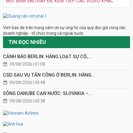
MỜI BẤM VÀO ĐÂY ĐỂ XEM TIẾP CÁC VIDEO KHÁC
Viet-bao.de trân trọng cám ơn sự ủng hộ của quý đọc giả cùng các
doanh nghiệp - tổ chức trong và ngoài nước.
TIN ĐỌC NHIỀU
CẢNH BÁO BERLIN: HÀNG LOẠT SỰ CỐ,...
09/08/2026 | 01:08
CSD SAU VỤ TẤN CÔNG Ở BERLIN: HÀNG...
09/08/2026 | 00:48
SÔNG DANUBE CẠN NƯỚC: SLOVAKIA –...
09/08/2026 | 00:38