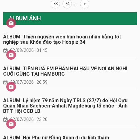
73
74
...
>
ALBUM ẢNH
ALBUM: Thiện nguyện viên hân hoan nhận bằng tốt
nghiệp sau Khóa đào tạo Hospiz 34
02/08/2026 | 01:45
ALBUM: TIỄN ĐƯA EM PHAN HẢI HẬU VỀ NƠI AN NGHỈ
CUỐI CÙNG TẠI HAMBURG
29/07/2026 | 20:59
ALBUM: Lỷ niệm 79 năm Ngày TBLS (27/7) do Hội Cựu
Quân Nhân Sachsen-Anhalt Magdeburg tổ chức - Ảnh
BTT Hội CCB LB.
22/07/2026 | 23:20
ALBUM: Hội Phụ nữ Đồng Xuân đi du lịch thăm