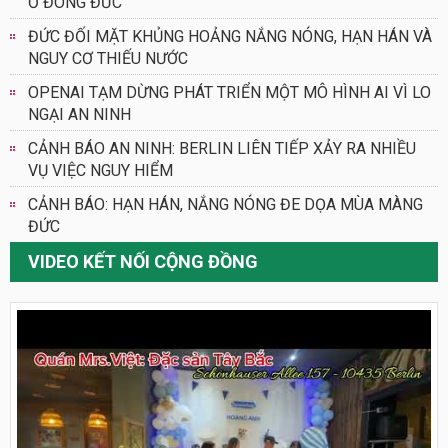
Ở ĐÔNG ĐỨC
ĐỨC ĐỐI MẶT KHỦNG HOẢNG NẮNG NÓNG, HẠN HÁN VÀ
NGUY CƠ THIẾU NƯỚC
OPENAI TẠM DỪNG PHÁT TRIỂN MỘT MÔ HÌNH AI VÌ LO
NGẠI AN NINH
CẢNH BÁO AN NINH: BERLIN LIÊN TIẾP XẢY RA NHIỀU
VỤ VIỆC NGUY HIỂM
CẢNH BÁO: HẠN HÁN, NẮNG NÓNG ĐE DỌA MÙA MÀNG
ĐỨC
VIDEO KẾT NỐI CỘNG ĐỒNG