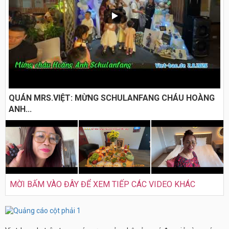
QUÁN MRS.VIỆT: MỪNG SCHULANFANG CHÁU HOÀNG
ANH...
MỜI BẤM VÀO ĐÂY ĐỂ XEM TIẾP CÁC VIDEO KHÁC