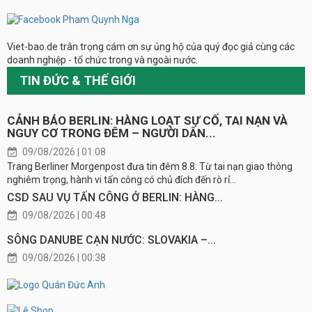
Viet-bao.de trân trọng cám ơn sự ủng hộ của quý đọc giả cùng các
doanh nghiệp - tổ chức trong và ngoài nước.
TIN ĐỨC & THẾ GIỚI
CẢNH BÁO BERLIN: HÀNG LOẠT SỰ CỐ, TAI NẠN VÀ
NGUY CƠ TRONG ĐÊM – NGƯỜI DÂN...
09/08/2026 | 01:08
Trang Berliner Morgenpost đưa tin đêm 8.8: Từ tai nạn giao thông
nghiêm trọng, hành vi tấn công có chủ đích đến rò rỉ...
CSD SAU VỤ TẤN CÔNG Ở BERLIN: HÀNG...
09/08/2026 | 00:48
SÔNG DANUBE CẠN NƯỚC: SLOVAKIA –...
09/08/2026 | 00:38