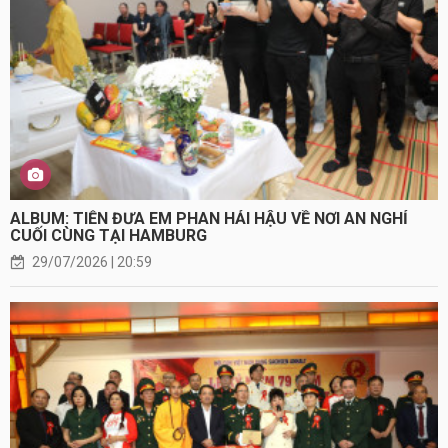
ALBUM: TIỄN ĐƯA EM PHAN HẢI HẬU VỀ NƠI AN NGHỈ
CUỐI CÙNG TẠI HAMBURG
29/07/2026 | 20:59