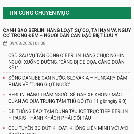
TIN CÙNG CHUYÊN MỤC
CẢNH BÁO BERLIN: HÀNG LOẠT SỰ CỐ, TAI NẠN VÀ NGUY
CƠ TRONG ĐÊM – NGƯỜI DÂN CẦN ĐẶC BIỆT LƯU Ý
09/08/2026 | 01:08
CSD SAU VỤ TẤN CÔNG Ở BERLIN: HÀNG CHỤC NGHÌN
NGƯỜI XUỐNG ĐƯỜNG, “CÀNG BỊ ĐE DỌA, CÀNG ĐOÀN
KẾT”
SÔNG DANUBE CẠN NƯỚC: SLOVAKIA – HUNGARY ĐÀM
PHÁN VỀ “TỪNG GIỌT NƯỚC”
BERLIN: HÀNG TRĂM NGƯỜI SẼ ĐẠP XE KHÔNG MẶC
QUẦN ÁO QUA TRUNG TÂM THỦ ĐÔ (Từ 11 giờ ngày 9.8)
DB THÔNG BÁO: TẠM DỪNG TÀU ICE TRỰC TIẾP BERLIN
– PARIS - HÀNH KHÁCH PHẢI ĐỔI TÀU
CDU TUYÊN BỐ DỨT KHOÁT: KHÔNG LIÊN MINH VỚI AfD