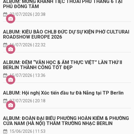
ALBUM: MỪNG KHÁNH TIỆC THOẢI PHỦ THÁNG 6 TẠI
PHỦ ĐỒNG TÂM
22/07/2026 | 20:38
ALBUM: KIỀU BÀO CHLB ĐỨC DỰ SỰ KIỆN PHỞ CULTURAI
ROADSHOW EUROPE 2026
16/07/2026 | 22:32
ALBUM: ĐÊM “VĂN HỌC & ẨM THỰC VIỆT” LẦN THỨ II
BERLIN THÀNH CÔNG TỐT ĐẸP
15/07/2026 | 13:36
ALBUM: Hội nghị Xúc tiến đầu tư Đà Nẵng tại TP Berlin
07/07/2026 | 20:18
ALBUM: ĐOÀN ĐẠI BIỂU PHƯỜNG HOÀN KIẾM & PHƯỜNG
CỬA NAM (HÀ NỘI) THĂM TRƯỜNG NHẠC BERLIN
15/06/2026 | 11:53