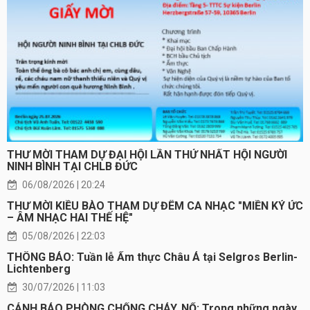
THƯ MỜI THAM DỰ ĐẠI HỘI LẦN THỨ NHẤT HỘI NGƯỜI
NINH BÌNH TẠI CHLB ĐỨC
06/08/2026 | 20:24
THƯ MỜI KIỀU BÀO THAM DỰ ĐÊM CA NHẠC "MIỀN KÝ ỨC
– ÂM NHẠC HAI THẾ HỆ"
05/08/2026 | 22:03
THÔNG BÁO: Tuần lễ Ẩm thực Châu Á tại Selgros Berlin-
Lichtenberg
30/07/2026 | 11:03
CẢNH BÁO PHÒNG CHỐNG CHÁY, NỔ: Trong những ngày