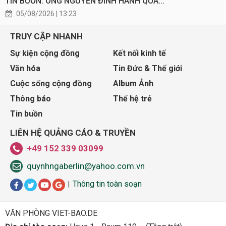
TIN BUỒN: ÔNG NGUYỄN ĐÌNH HANH QUA...
05/08/2026 | 13:23
TRUY CẬP NHANH
Sự kiện cộng đồng
Kết nối kinh tế
Văn hóa
Tin Đức & Thế giới
Cuộc sống cộng đồng
Album Ảnh
Thông báo
Thế hệ trẻ
Tin buồn
LIÊN HỆ QUẢNG CÁO & TRUYỀN
+49 152 339 03099
quynhngaberlin@yahoo.com.vn
Thông tin toàn soạn
|
VĂN PHÒNG VIET-BAO.DE