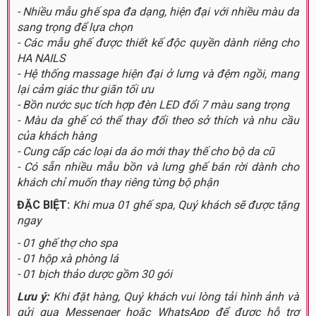
- Nhiều mẫu ghế spa đa dạng, hiện đại với nhiều màu da
sang trọng để lựa chọn
- Các mẫu ghế được thiết kế độc quyền dành riêng cho
HA NAILS
- Hệ thống massage hiện đại ở lưng và đệm ngồi, mang
lại cảm giác thư giãn tối ưu
- Bồn nước sục tích hợp đèn LED đổi 7 màu sang trọng
- Màu da ghế có thể thay đổi theo sở thích và nhu cầu
của khách hàng
- Cung cấp các loại da áo mới thay thế cho bộ da cũ
- Có sẵn nhiều mẫu bồn và lưng ghế bán rời dành cho
khách chỉ muốn thay riêng từng bộ phận
ĐẶC BIỆT:
Khi mua 01 ghế spa, Quý khách sẽ được tặng
ngay
- 01 ghế thợ cho spa
- 01 hộp xà phòng lá
- 01 bịch thảo dược gồm 30 gói
Lưu ý:
Khi đặt hàng, Quý khách vui lòng tải hình ảnh và
gửi qua Messenger hoặc WhatsApp để được hỗ trợ