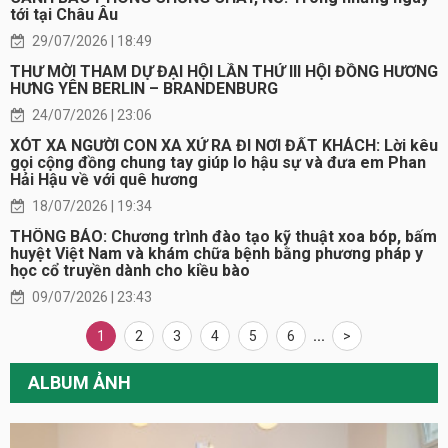
tới tại Châu Âu
29/07/2026 | 18:49
THƯ MỜI THAM DỰ ĐẠI HỘI LẦN THỨ III HỘI ĐỒNG HƯƠNG
HƯNG YÊN BERLIN – BRANDENBURG
24/07/2026 | 23:06
XÓT XA NGƯỜI CON XA XỨ RA ĐI NƠI ĐẤT KHÁCH: Lời kêu
gọi cộng đồng chung tay giúp lo hậu sự và đưa em Phan
Hải Hậu về với quê hương
18/07/2026 | 19:34
THÔNG BÁO: Chương trình đào tạo kỹ thuật xoa bóp, bấm
huyệt Việt Nam và khám chữa bệnh bằng phương pháp y
học cổ truyền dành cho kiều bào
09/07/2026 | 23:43
1
2
3
4
5
6
...
>
ALBUM ẢNH