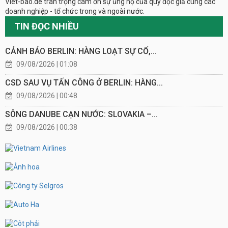
Viet-bao.de trân trọng cám ơn sự ủng hộ của quý đọc giả cùng các
doanh nghiệp - tổ chức trong và ngoài nước.
TIN ĐỌC NHIỀU
CẢNH BÁO BERLIN: HÀNG LOẠT SỰ CỐ,...
09/08/2026 | 01:08
CSD SAU VỤ TẤN CÔNG Ở BERLIN: HÀNG...
09/08/2026 | 00:48
SÔNG DANUBE CẠN NƯỚC: SLOVAKIA –...
09/08/2026 | 00:38