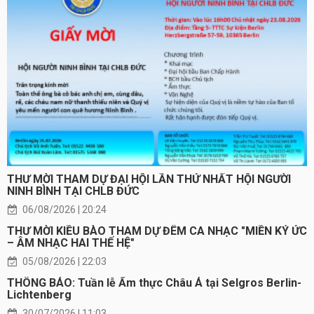
THƯ MỜI THAM DỰ ĐẠI HỘI LẦN THỨ NHẤT HỘI NGƯỜI
NINH BÌNH TẠI CHLB ĐỨC
06/08/2026 | 20:24
THƯ MỜI KIỀU BÀO THAM DỰ ĐÊM CA NHẠC "MIỀN KÝ ỨC
– ÂM NHẠC HAI THẾ HỆ"
05/08/2026 | 22:03
THÔNG BÁO: Tuần lễ Ẩm thực Châu Á tại Selgros Berlin-
Lichtenberg
30/07/2026 | 11:03