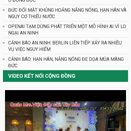
ĐỨC ĐỐI MẶT KHỦNG HOẢNG NẮNG NÓNG, HẠN HÁN VÀ
NGUY CƠ THIẾU NƯỚC
OPENAI TẠM DỪNG PHÁT TRIỂN MỘT MÔ HÌNH AI VÌ LO
NGẠI AN NINH
CẢNH BÁO AN NINH: BERLIN LIÊN TIẾP XẢY RA NHIỀU
VỤ VIỆC NGUY HIỂM
CẢNH BÁO: HẠN HÁN, NẮNG NÓNG ĐE DỌA MÙA MÀNG
ĐỨC
VIDEO KẾT NỐI CỘNG ĐỒNG