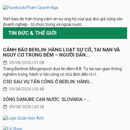
Viet-bao.de trân trọng cám ơn sự ủng hộ của quý đọc giả cùng các
doanh nghiệp - tổ chức trong và ngoài nước.
TIN ĐỨC & THẾ GIỚI
CẢNH BÁO BERLIN: HÀNG LOẠT SỰ CỐ, TAI NẠN VÀ
NGUY CƠ TRONG ĐÊM – NGƯỜI DÂN...
09/08/2026 | 01:08
Trang Berliner Morgenpost đưa tin đêm 8.8: Từ tai nạn giao thông
nghiêm trọng, hành vi tấn công có chủ đích đến rò rỉ...
CSD SAU VỤ TẤN CÔNG Ở BERLIN: HÀNG...
09/08/2026 | 00:48
SÔNG DANUBE CẠN NƯỚC: SLOVAKIA –...
09/08/2026 | 00:38