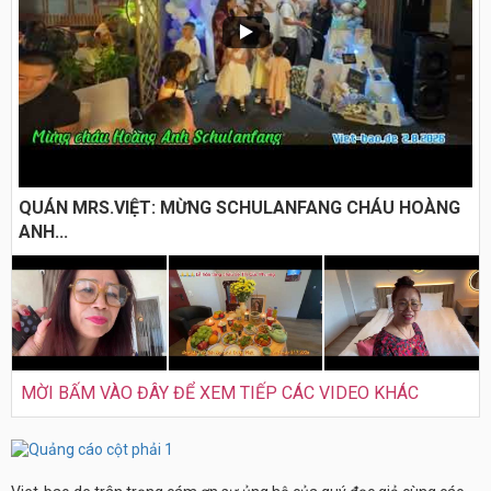
QUÁN MRS.VIỆT: MỪNG SCHULANFANG CHÁU HOÀNG
ANH...
MỜI BẤM VÀO ĐÂY ĐỂ XEM TIẾP CÁC VIDEO KHÁC