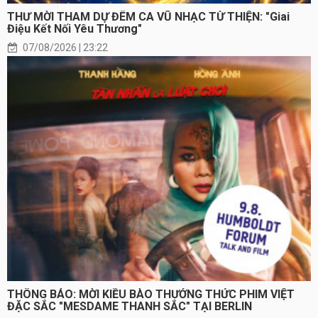
THƯ MỜI THAM DỰ ĐÊM CA VŨ NHẠC TỪ THIỆN: "Giai
Điệu Kết Nối Yêu Thương"
07/08/2026 | 23:22
THÔNG BÁO: MỜI KIỀU BÀO THƯỞNG THỨC PHIM VIỆT
ĐẶC SẮC "MESDAME THANH SẮC" TẠI BERLIN