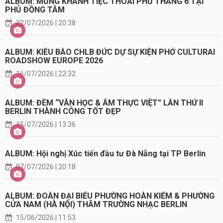
ALBUM: MỪNG KHÁNH TIỆC THOẢI PHỦ THÁNG 6 TẠI
PHỦ ĐỒNG TÂM
22/07/2026 | 20:38
ALBUM: KIỀU BÀO CHLB ĐỨC DỰ SỰ KIỆN PHỞ CULTURAI
ROADSHOW EUROPE 2026
16/07/2026 | 22:32
ALBUM: ĐÊM “VĂN HỌC & ẨM THỰC VIỆT” LẦN THỨ II
BERLIN THÀNH CÔNG TỐT ĐẸP
15/07/2026 | 13:36
ALBUM: Hội nghị Xúc tiến đầu tư Đà Nẵng tại TP Berlin
07/07/2026 | 20:18
ALBUM: ĐOÀN ĐẠI BIỂU PHƯỜNG HOÀN KIẾM & PHƯỜNG
CỬA NAM (HÀ NỘI) THĂM TRƯỜNG NHẠC BERLIN
15/06/2026 | 11:53