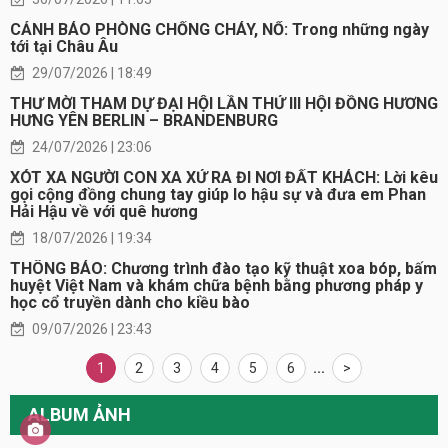
CẢNH BÁO PHÒNG CHỐNG CHÁY, NỔ: Trong những ngày
tới tại Châu Âu
29/07/2026 | 18:49
THƯ MỜI THAM DỰ ĐẠI HỘI LẦN THỨ III HỘI ĐỒNG HƯƠNG
HƯNG YÊN BERLIN – BRANDENBURG
24/07/2026 | 23:06
XÓT XA NGƯỜI CON XA XỨ RA ĐI NƠI ĐẤT KHÁCH: Lời kêu
gọi cộng đồng chung tay giúp lo hậu sự và đưa em Phan
Hải Hậu về với quê hương
18/07/2026 | 19:34
THÔNG BÁO: Chương trình đào tạo kỹ thuật xoa bóp, bấm
huyệt Việt Nam và khám chữa bệnh bằng phương pháp y
học cổ truyền dành cho kiều bào
09/07/2026 | 23:43
1
2
3
4
5
6
...
>
ALBUM ẢNH