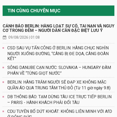
TIN CÙNG CHUYÊN MỤC
CẢNH BÁO BERLIN: HÀNG LOẠT SỰ CỐ, TAI NẠN VÀ NGUY
CƠ TRONG ĐÊM – NGƯỜI DÂN CẦN ĐẶC BIỆT LƯU Ý
09/08/2026 | 01:08
CSD SAU VỤ TẤN CÔNG Ở BERLIN: HÀNG CHỤC NGHÌN
NGƯỜI XUỐNG ĐƯỜNG, “CÀNG BỊ ĐE DỌA, CÀNG ĐOÀN
KẾT”
SÔNG DANUBE CẠN NƯỚC: SLOVAKIA – HUNGARY ĐÀM
PHÁN VỀ “TỪNG GIỌT NƯỚC”
BERLIN: HÀNG TRĂM NGƯỜI SẼ ĐẠP XE KHÔNG MẶC
QUẦN ÁO QUA TRUNG TÂM THỦ ĐÔ (Từ 11 giờ ngày 9.8)
DB THÔNG BÁO: TẠM DỪNG TÀU ICE TRỰC TIẾP BERLIN
– PARIS - HÀNH KHÁCH PHẢI ĐỔI TÀU
CDU TUYÊN BỐ DỨT KHOÁT: KHÔNG LIÊN MINH VỚI AfD
Ở ĐÔNG ĐỨC