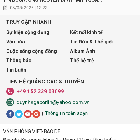
05/08/2026 | 13:23
TRUY CẬP NHANH
Sự kiện cộng đồng
Kết nối kinh tế
Văn hóa
Tin Đức & Thế giới
Cuộc sống cộng đồng
Album Ảnh
Thông báo
Thế hệ trẻ
Tin buồn
LIÊN HỆ QUẢNG CÁO & TRUYỀN
+49 152 339 03099
quynhngaberlin@yahoo.com.vn
Thông tin toàn soạn
|
VĂN PHÒNG VIET-BAO.DE
Địa chỉ tòa soạn:
Haus 1 - Raum 110 – (Tầng trệt) -