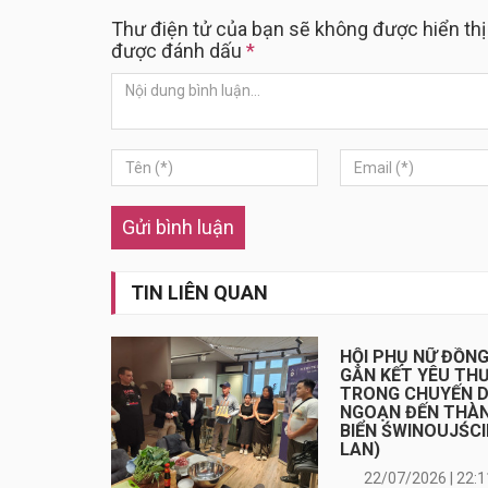
Thư điện tử của bạn sẽ không được hiển thị
được đánh dấu
*
Gửi bình luận
TIN LIÊN QUAN
HỘI PHỤ NỮ ĐỒN
GẮN KẾT YÊU TH
TRONG CHUYẾN 
NGOẠN ĐẾN THÀ
BIỂN ŚWINOUJŚCI
LAN)
22/07/2026 | 22:1