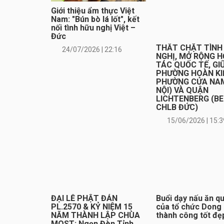
Giới thiệu ẩm thực Việt
Nam: "Bún bò lá lốt", kết
nối tình hữu nghị Việt –
Đức
THẮT CHẶT TÌNH
24/07/2026 | 22:16
NGHỊ, MỞ RỘNG 
TÁC QUỐC TẾ, GI
PHƯỜNG HOÀN KI
PHƯỜNG CỬA NA
NỘI) VÀ QUẬN
LICHTENBERG (BE
CHLB ĐỨC)
15/06/2026 | 15:3
ĐẠI LỄ PHẬT ĐẢN
Buổi dạy nấu ăn q
PL.2570 & KỶ NIỆM 15
của tổ chức Dong
NĂM THÀNH LẬP CHÙA
thành công tốt đẹ
MOST: Ngọn Đèn Tỉnh