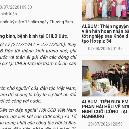
0/07/2020 | 09:53
 bình luận
ALBUM: Thiện nguyện
viên hân hoan nhận b
tốt nghiệp sau Khóa 
ơng binh, bệnh binh tại CHLB Đức.
tạo Hospiz 34
t sỹ (27/7/1947 – 27/7/2020), thay
02/08/2026 | 01:45
 Đức tôi thành kính tưởng nhớ, ghi
quốc và thân ái gửi đến các đồng chí
nh cư tại CHLB Đức lời thăm hỏi ân cần
ước nhớ nguồn" của dân tộc Việt Nam,
ăm để chúng ta bầy tỏ sự biết ơn đối
ười có công với nước.
ALBUM: TIỄN ĐƯA EM
PHAN HẢI HẬU VỀ NƠ
„Đền ơn đáp nghĩa“ Hội CCB Việt Nam
NGHỈ CUỐI CÙNG TẠI
viên, nơi liên kết các CCB sống xa Tổ
HAMBURG
n trọng nhất của công tác Hội là Báo
29/07/2026 | 20:59