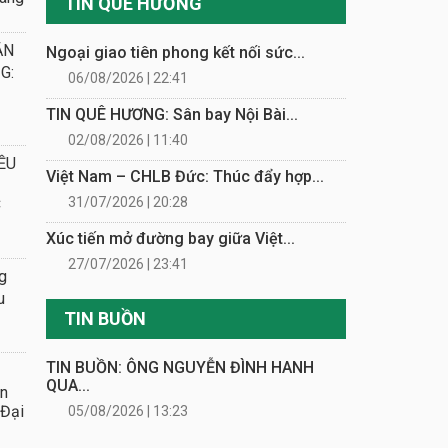
TIN QUÊ HƯƠNG
ẮN
Ngoại giao tiên phong kết nối sức...
G:
06/08/2026 | 22:41
TIN QUÊ HƯƠNG: Sân bay Nội Bài...
02/08/2026 | 11:40
ỀU
Việt Nam – CHLB Đức: Thúc đẩy hợp...
31/07/2026 | 20:28
C
Xúc tiến mở đường bay giữa Việt...
27/07/2026 | 23:41
g
u
TIN BUỒN
TIN BUỒN: ÔNG NGUYỄN ĐÌNH HANH
QUA...
ần
 Đại
05/08/2026 | 13:23