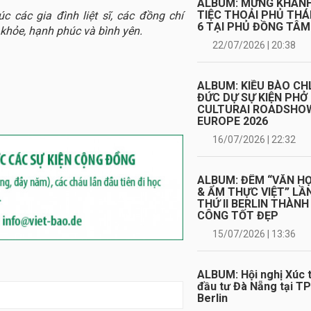
ALBUM: MỪNG KHÁN
TIỆC THOẢI PHỦ TH
c các gia đình liệt sĩ, các đồng chí
6 TẠI PHỦ ĐỒNG TÂM
khỏe, hạnh phúc và bình yên.
22/07/2026 | 20:38
ALBUM: KIỀU BÀO CH
ĐỨC DỰ SỰ KIỆN PHỞ
CULTURAI ROADSHO
EUROPE 2026
16/07/2026 | 22:32
ALBUM: ĐÊM “VĂN H
& ẨM THỰC VIỆT” LẦ
THỨ II BERLIN THÀNH
CÔNG TỐT ĐẸP
15/07/2026 | 13:36
ALBUM: Hội nghị Xúc t
đầu tư Đà Nẵng tại TP
Berlin