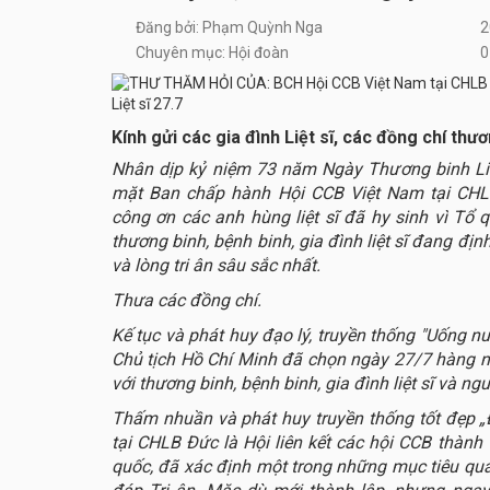
Đăng bởi: Phạm Quỳnh Nga
2
Chuyên mục: Hội đoàn
0
Kính gửi các gia đình Liệt sĩ, các đồng chí thư
Nhân dịp kỷ niệm 73 năm Ngày Thương binh Liệ
mặt Ban chấp hành Hội CCB Việt Nam tại CHLB
công ơn các anh hùng liệt sĩ đã hy sinh vì Tổ 
thương binh, bệnh binh, gia đình liệt sĩ đang đị
và lòng tri ân sâu sắc nhất.
Thưa các đồng chí.
Kế tục và phát huy đạo lý, truyền thống "Uống n
Chủ tịch Hồ Chí Minh đã chọn ngày 27/7 hàng n
với thương binh, bệnh binh, gia đình liệt sĩ và ng
Thấm nhuần và phát huy truyền thống tốt đẹp 
tại CHLB Đức là Hội liên kết các hội CCB thành 
quốc, đã xác định một trong những mục tiêu qua