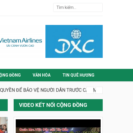
ỘNG ĐỒNG
VĂN HÓA
TIN QUÊ HƯƠNG
 QUYỀN ĐỂ BẢO VỆ NGƯỜI DÂN TRƯỚC CÁC MỐI ĐE DỌA MỚI
VIDEO KẾT NỐI CỘNG ĐỒNG