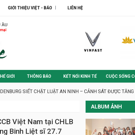
GIỚI THIỆU VIỆT - BÁO
LIÊN HỆ
HẾ GIỚI
THÔNG BÁO
KẾT NỐI KINH TẾ
CUỘC SỐNG C
DENBURG SIẾT CHẶT LUẬT AN NINH – CẢNH SÁT ĐƯỢC TĂNG
ALBUM ẢNH
CB Việt Nam tại CHLB
g Binh Liệt sĩ 27.7