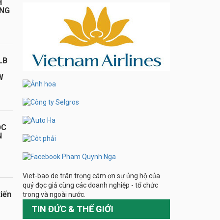
H
ÁNG
LB
W
ỌC
N
Viet-bao.de trân trọng cám ơn sự ủng hộ của
quý đọc giả cùng các doanh nghiệp - tổ chức
iến
trong và ngoài nước.
TIN ĐỨC & THẾ GIỚI