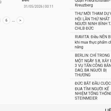
Quận Friedrichshain-
9
Kreuzberg
31/05/2026 | 00:11
THƯ MỜI THAM DỰ 
HỘI LẦN THỨ NHẤT
6
...
>
NGƯỜI NINH BÌNH T
CHLB ĐỨC
RIAVITA: Điều NÊN B
khi mua thực phẩm c
năng
BERLIN: CHỈ TRONG
MỘT NGÀY 5.8, XẢY 
3 VỤ TẤN CÔNG BẰ
DAO, BA NGƯỜI BỊ
THƯƠNG
ĐỨC BẮT ĐẦU CUỘC
ĐUA TÌM NGƯỜI KẾ
NHIỆM TỔNG THỐN
STEINMEIER
LI