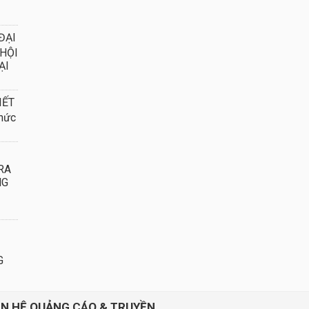
ĐẠI
 HỘI
ẠI
IẾT
hức
RA
NG
G
ÊN HỆ QUẢNG CÁO & TRUYỀN