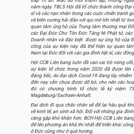
đáp Tri ân. Mặc dù mới thành lập, nhưng ngay
năm ngày TBLS Hội đã tổ chức thành công Đại lễ
sĩ và các nạn nhân trong các cuộc chiến tranh g
vệ biên cương hải đảo với qui mô lớn nhất từ trư
quan tâm ủng hộ của Trung tâm thương mại Đồn
các Đại Đức Chư Tôn Đức Tăng Ni Phật tử, các 
Doanh nhân và đặc biệt được sự ủng hộ của Đ
công của sự kiện này đã thể hiện sự quan tâ
Nam tại Đức đối với các gia đình liệt sĩ, các đồn
Hội CCB Liên bang luôn đề cao vai trò nòng cốt,
sự kiện tổ chức trong năm 2020 đã được lên c
đáng tiếc, do đại dịch Covid-19 đang lây nhiễm 
đến nay vẫn chưa được dỡ bỏ, cho nên các hoạt
đó có chương trình tổ chức lễ kỷ niệm 7
Magdeburg/Sachsen-Anhalt.
Đại dịch đi qua chắc chắn sẽ để lại hậu quả kh
về kinh tế, an sinh xã hội. Đối với những gia đìn
càng gặp khó khăn hơn. BCH Hội CCB Liên bang 
để lên phương án khả thi nhất để triển khai công t
ở Đức cũng như ở quê hương.