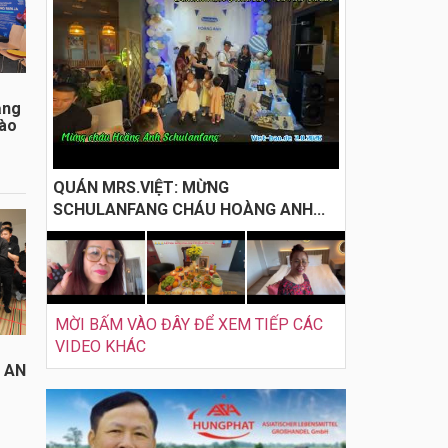
ằng
đào
QUÁN MRS.VIỆT: MỪNG
SCHULANFANG CHÁU HOÀNG ANH...
MỜI BẤM VÀO ĐÂY ĐỂ XEM TIẾP CÁC
VIDEO KHÁC
I AN