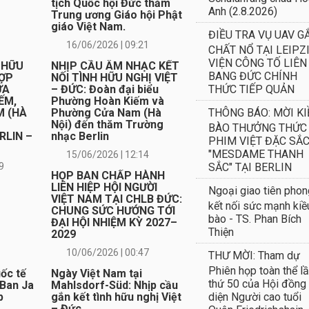
tịch Quốc hội Đức thăm
Anh (2.8.2026)
Trung ương Giáo hội Phật
giáo Việt Nam.
ĐIỀU TRA VỤ UAV G
16/06/2026 | 09:21
CHẤT NỔ TẠI LEIPZI
VIỆN CÔNG TỐ LIÊN
 HỮU
NHỊP CẦU ÂM NHẠC KẾT
BANG ĐỨC CHÍNH
HỢP
NỐI TÌNH HỮU NGHỊ VIỆT
ỮA
– ĐỨC: Đoàn đại biểu
THỨC TIẾP QUẢN
ẾM,
Phường Hoàn Kiếm và
M (HÀ
Phường Cửa Nam (Hà
THÔNG BÁO: MỜI KI
Nội) đến thăm Trường
BÀO THƯỞNG THỨC
RLIN –
nhạc Berlin
PHIM VIỆT ĐẶC SẮ
"MESDAME THANH
15/06/2026 | 12:14
9
SẮC" TẠI BERLIN
HỌP BAN CHẤP HÀNH
LIÊN HIỆP HỘI NGƯỜI
Ngoại giao tiên phon
VIỆT NAM TẠI CHLB ĐỨC:
kết nối sức mạnh kiề
CHUNG SỨC HƯỚNG TỚI
bào - TS. Phan Bích
ĐẠI HỘI NHIỆM KỲ 2027–
Thiện
2029
10/06/2026 | 00:47
THƯ MỜI: Tham dự
Phiên họp toàn thể l
uốc tế
Ngày Việt Nam tại
thứ 50 của Hội đồng
 Ban Ja
Mahlsdorf-Süd: Nhịp cầu
p
gắn kết tình hữu nghị Việt
diện Người cao tuổi
– Đức