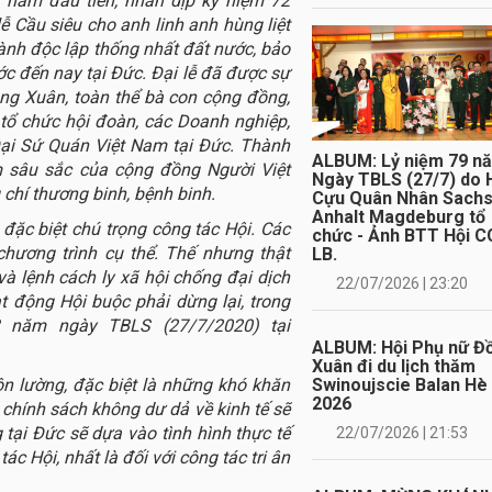
 năm đầu tiên, nhân dịp kỷ niệm 72
 Cầu siêu cho anh linh anh hùng liệt
iành độc lập thống nhất đất nước, bảo
ớc đến nay tại Đức. Đại lễ đã được sự
g Xuân, toàn thể bà con cộng đồng,
tổ chức hội đoàn, các Doanh nghiệp,
ại Sứ Quán Việt Nam tại Đức. Thành
ALBUM: Lỷ niệm 79 n
m sâu sắc của cộng đồng Người Việt
Ngày TBLS (27/7) do 
g chí thương binh, bệnh binh.
Cựu Quân Nhân Sach
Anhalt Magdeburg tổ
 đặc biệt chú trọng công tác Hội. Các
chức - Ảnh BTT Hội C
hương trình cụ thể. Thế nhưng thật
LB.
và lệnh cách ly xã hội chống đại dịch
22/07/2026 | 23:20
 động Hội buộc phải dừng lại, trong
3 năm ngày TBLS (27/7/2020) tại
ALBUM: Hội Phụ nữ Đ
Xuân đi du lịch thăm
ôn lường, đặc biệt là những khó khăn
Swinoujscie Balan Hè
2026
h chính sách không dư dả về kinh tế sẽ
tại Đức sẽ dựa vào tình hình thực tế
22/07/2026 | 21:53
ác Hội, nhất là đối với công tác tri ân