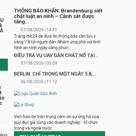
THÔNG BÁO KHẨN: Brandenburg siết
chặt luật an ninh – Cảnh sát được
ỂU
tăng...
&
07/08/2026 | 14:41
HÀ
Trang rbb24.de đưa tin thông báo cần lưu ý
sáng 7.8 tới người dân: Nhằm ứng phó với tình
hình an ninh ngày càng phức...
ĐIỀU TRA VỤ UAV GẮN CHẤT NỔ TẠI...
07/08/2026 | 00:09
TIN CÙNG CHUYÊN MỤC
BERLIN: CHỈ TRONG MỘT NGÀY 5.8,...
06/08/2026 | 11:12
t
t
ảo
c
Viet-bao.de trân trọng cám ơn sự ủng hộ của
quý đọc giả cùng các doanh nghiệp - tổ chức
trong và ngoài nước.
oàng