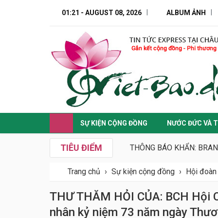
01:21 - AUGUST 08, 2026
ALBUM ẢNH
SỰ KIỆN CỘNG ĐỒNG
NƯỚC ĐỨC VÀ T
TIÊU ĐIỂM
THÔNG BÁO KHẨN: BRAN
Trang chủ
›
Sự kiện cộng đồng
›
Hội đoàn
THƯ THĂM HỎI CỦA: BCH Hội C
nhân kỷ niệm 73 năm ngày Thươn