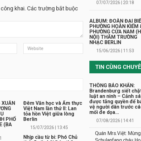
07/07/2026 | 20:18
 công khai. Các trường bắt buộc
ALBUM: ĐOÀN ĐẠI BI
PHƯỜNG HOÀN KIẾM 
PHƯỜNG CỬA NAM (
NỘI) THĂM TRƯỜNG
NHẠC BERLIN
15/06/2026 | 11:53
THÔNG BÁO KHẨN:
Brandenburg siết chặ
luật an ninh – Cảnh sá
được tăng quyền để b
G XUÂN
Đêm Văn học và Ẩm thực
vệ người dân trước cá
ƯƠNG
Việt Nam lần thứ II: Lan
mối đe dọa...
DU
tỏa hồn Việt giữa lòng
NH PHỐ
Berlin
07/08/2026 | 14:41
E (BA
15/07/2026 | 13:45
Quán Mrs.Việt: Mừng
Nhịp cầu từ bi: Phó Chủ
1
Schulanfang cháu H