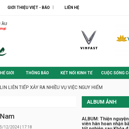
GIỚI THIỆU VIỆT - BÁO
LIÊN HỆ
HẾ GIỚI
THÔNG BÁO
KẾT NỐI KINH TẾ
CUỘC SỐNG C
LIN LIÊN TIẾP XẢY RA NHIỀU VỤ VIỆC NGUY HIỂM
ALBUM ẢNH
t Nam
ALBUM: Thiện nguyện
viên hân hoan nhận b
5/12/2024 | 17:18
tốt nghiệp sau Khóa 