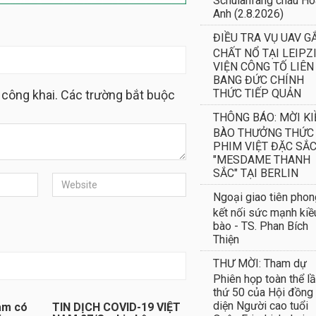
Anh (2.8.2026)
ĐIỀU TRA VỤ UAV G
CHẤT NỔ TẠI LEIPZI
VIỆN CÔNG TỐ LIÊN
BANG ĐỨC CHÍNH
THỨC TIẾP QUẢN
 công khai. Các trường bắt buộc
THÔNG BÁO: MỜI KI
BÀO THƯỞNG THỨC
PHIM VIỆT ĐẶC SẮ
"MESDAME THANH
SẮC" TẠI BERLIN
Ngoại giao tiên phon
kết nối sức mạnh kiề
bào - TS. Phan Bích
Thiện
THƯ MỜI: Tham dự
Phiên họp toàn thể l
thứ 50 của Hội đồng
diện Người cao tuổi
am có
TIN DỊCH COVID-19 VIỆT