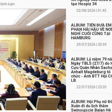
tạo Hospiz 34
 bình luận
02/08/2026 | 01:45
ALBUM: TIỄN ĐƯA EM
PHAN HẢI HẬU VỀ NƠ
NGHỈ CUỐI CÙNG TẠI
HAMBURG
29/07/2026 | 20:59
ALBUM: Lỷ niệm 79 n
Ngày TBLS (27/7) do 
Cựu Quân Nhân Sach
Anhalt Magdeburg tổ
chức - Ảnh BTT Hội C
LB.
22/07/2026 | 23:20
ALBUM: Hội Phụ nữ Đ
Xuân đi du lịch thăm
Swinoujscie Balan Hè