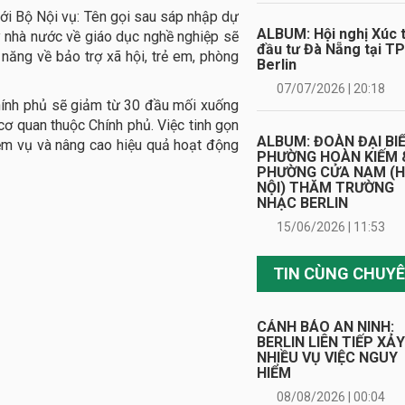
ới Bộ Nội vụ: Tên gọi sau sáp nhập dự
ALBUM: Hội nghị Xúc t
ý nhà nước về giáo dục nghề nghiệp sẽ
đầu tư Đà Nẵng tại TP
ăng về bảo trợ xã hội, trẻ em, phòng
Berlin
07/07/2026 | 20:18
hính phủ sẽ giảm từ 30 đầu mối xuống
ơ quan thuộc Chính phủ. Việc tinh gọn
ALBUM: ĐOÀN ĐẠI BI
ệm vụ và nâng cao hiệu quả hoạt động
PHƯỜNG HOÀN KIẾM 
PHƯỜNG CỬA NAM (
NỘI) THĂM TRƯỜNG
NHẠC BERLIN
15/06/2026 | 11:53
CẢNH BÁO AN NINH:
BERLIN LIÊN TIẾP XẢ
NHIỀU VỤ VIỆC NGUY
HIỂM
08/08/2026 | 00:04