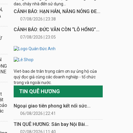
dao, cháy nhà đến sử dụng...
N,
CẢNH BÁO: HẠN HÁN, NẮNG NÓNG ĐE...
A
07/08/2026 | 23:38
CẢNH BÁO: ĐỨC VẪN CÒN “LỖ HỔNG”...
07/08/2026 | 23:05
Ừ
N
ONG
Viet-bao.de trân trọng cám ơn sự ủng hộ của
ONE
quý đọc giả cùng các doanh nghiệp - tổ chức
trong và ngoài nước.
TIN QUÊ HƯƠNG
t
át
 bảo
Ngoại giao tiên phong kết nối sức...
ác
06/08/2026 | 22:41
TIN QUÊ HƯƠNG: Sân bay Nội Bài...
02/08/2026 | 11:40
oàng