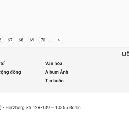
6
67
68
69
70
...
>
LI
 tế
Văn hóa
cộng đồng
Album Ảnh
Tin buồn
) - Herzberg Str 128-139 – 10365 Berlin.