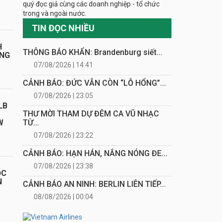
quý đọc giả cùng các doanh nghiệp - tổ chức
trong và ngoài nước.
TIN ĐỌC NHIỀU
H
THÔNG BÁO KHẨN: Brandenburg siết...
ÁNG
07/08/2026 | 14:41
CẢNH BÁO: ĐỨC VẪN CÒN “LỖ HỔNG”...
07/08/2026 | 23:05
LB
THƯ MỜI THAM DỰ ĐÊM CA VŨ NHẠC
TỪ...
W
07/08/2026 | 23:22
CẢNH BÁO: HẠN HÁN, NẮNG NÓNG ĐE...
07/08/2026 | 23:38
ỌC
N
CẢNH BÁO AN NINH: BERLIN LIÊN TIẾP...
08/08/2026 | 00:04