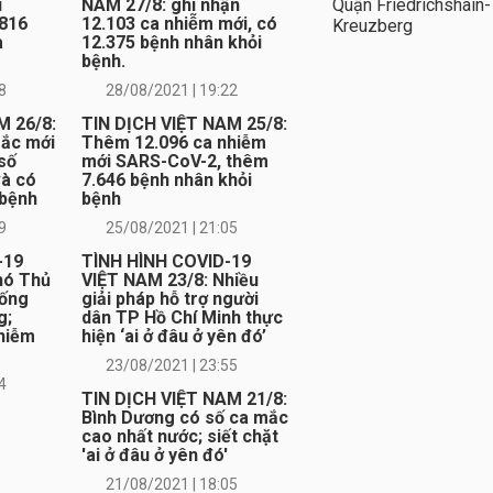
Quận Friedrichshain-
i
NAM 27/8: ghi nhận
.816
12.103 ca nhiễm mới, có
Kreuzberg
à
12.375 bệnh nhân khỏi
bệnh.
8
28/08/2021 | 19:22
M 26/8:
TIN DỊCH VIỆT NAM 25/8:
ắc mới
Thêm 12.096 ca nhiễm
số
mới SARS-CoV-2, thêm
và có
7.646 bệnh nhân khỏi
 bệnh
bệnh
9
25/08/2021 | 21:05
-19
TÌNH HÌNH COVID-19
hó Thủ
VIỆT NAM 23/8: Nhiều
hống
giải pháp hỗ trợ người
g;
dân TP Hồ Chí Minh thực
hiễm
hiện ‘ai ở đâu ở yên đó’
23/08/2021 | 23:55
4
TIN DỊCH VIỆT NAM 21/8:
Bình Dương có số ca mắc
cao nhất nước; siết chặt
'ai ở đâu ở yên đó'
21/08/2021 | 18:05