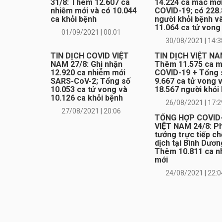
31/8: Thêm 12.607 ca
14.224 ca mắc mớ
nhiễm mới và có 10.044
COVID-19; có 228
ca khỏi bệnh
người khỏi bệnh v
11.064 ca tử vong
01/09/2021 | 00:01
30/08/2021 | 14:3
TIN DỊCH COVID VIỆT
TIN DỊCH VIỆT NA
NAM 27/8: Ghi nhận
Thêm 11.575 ca m
12.920 ca nhiễm mới
COVID-19 + Tổng 
SARS-CoV-2; Tổng số
9.667 ca tử vong 
10.053 ca tử vong và
18.567 người khỏi
10.126 ca khỏi bệnh
26/08/2021 | 17:2
27/08/2021 | 20:06
TỔNG HỢP COVID
VIỆT NAM 24/8: P
tướng trực tiếp c
dịch tại Bình Dươn
Thêm 10.811 ca n
mới
24/08/2021 | 22:0