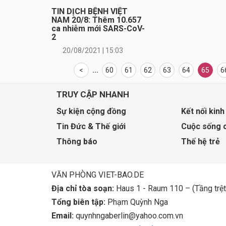
TIN DỊCH BỆNH VIỆT
NAM 20/8: Thêm 10.657
ca nhiễm mới SARS-CoV-
2
20/08/2021 | 15:03
<
...
60
61
62
63
64
65
6
TRUY CẬP NHANH
Sự kiện cộng đồng
Kết nối kinh
Tin Đức & Thế giới
Cuộc sống 
Thông báo
Thế hệ trẻ
VĂN PHÒNG VIET-BAO.DE
Địa chỉ tòa soạn:
Haus 1 - Raum 110 – (Tầng trệt
Tổng biên tập:
Phạm Quỳnh Nga
Email:
quynhngaberlin@yahoo.com.vn