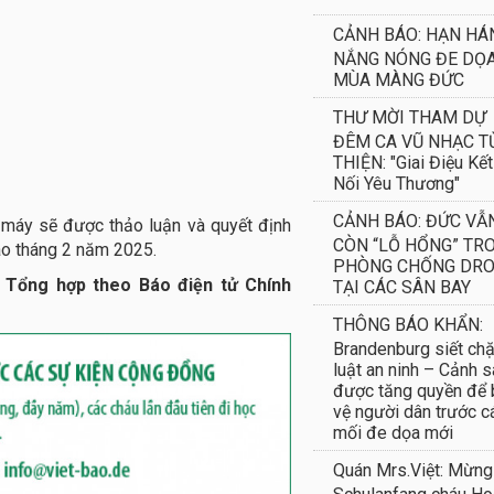
CẢNH BÁO: HẠN HÁ
NẮNG NÓNG ĐE DỌ
MÙA MÀNG ĐỨC
THƯ MỜI THAM DỰ
ĐÊM CA VŨ NHẠC T
THIỆN: "Giai Điệu Kết
Nối Yêu Thương"
CẢNH BÁO: ĐỨC VẪ
 máy sẽ được thảo luận và quyết định
CÒN “LỖ HỔNG” TR
ào tháng 2 năm 2025.
PHÒNG CHỐNG DR
 Tổng hợp theo Báo điện tử Chính
TẠI CÁC SÂN BAY
THÔNG BÁO KHẨN:
Brandenburg siết chặ
luật an ninh – Cảnh s
được tăng quyền để
vệ người dân trước c
mối đe dọa mới
Quán Mrs.Việt: Mừng
Schulanfang cháu H