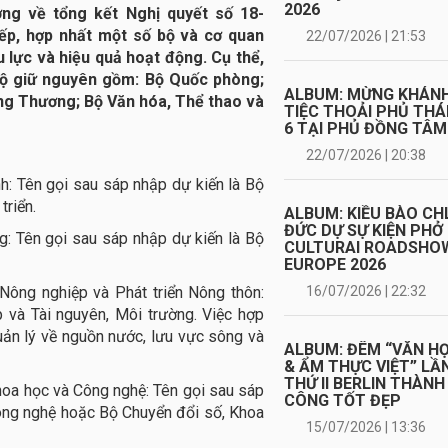
2026
ng về tổng kết Nghị quyết số 18-
ếp, hợp nhất một số bộ và cơ quan
22/07/2026 | 21:53
 lực và hiệu quả hoạt động. Cụ thể,
Bộ giữ nguyên gồm: Bộ Quốc phòng;
ALBUM: MỪNG KHÁN
ng Thương; Bộ Văn hóa, Thể thao và
TIỆC THOẢI PHỦ TH
6 TẠI PHỦ ĐỒNG TÂM
22/07/2026 | 20:38
h: Tên gọi sau sáp nhập dự kiến là Bộ
 triển.
ALBUM: KIỀU BÀO CH
ĐỨC DỰ SỰ KIỆN PHỞ
g: Tên gọi sau sáp nhập dự kiến là Bộ
CULTURAI ROADSHO
EUROPE 2026
16/07/2026 | 22:32
Nông nghiệp và Phát triển Nông thôn:
 và Tài nguyên, Môi trường. Việc hợp
ản lý về nguồn nước, lưu vực sông và
ALBUM: ĐÊM “VĂN H
& ẨM THỰC VIỆT” LẦ
THỨ II BERLIN THÀNH
hoa học và Công nghệ: Tên gọi sau sáp
CÔNG TỐT ĐẸP
ông nghệ hoặc Bộ Chuyển đổi số, Khoa
15/07/2026 | 13:36