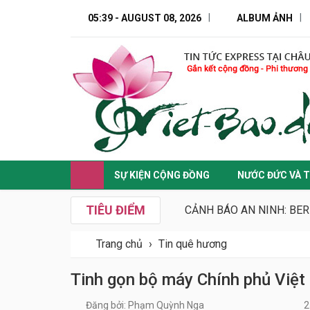
05:39 - AUGUST 08, 2026
ALBUM ẢNH
SỰ KIỆN CỘNG ĐỒNG
NƯỚC ĐỨC VÀ T
TIÊU ĐIỂM
CẢNH BÁO AN NINH: BER
Trang chủ
›
Tin quê hương
Tinh gọn bộ máy Chính phủ Việ
Đăng bởi: Phạm Quỳnh Nga
2