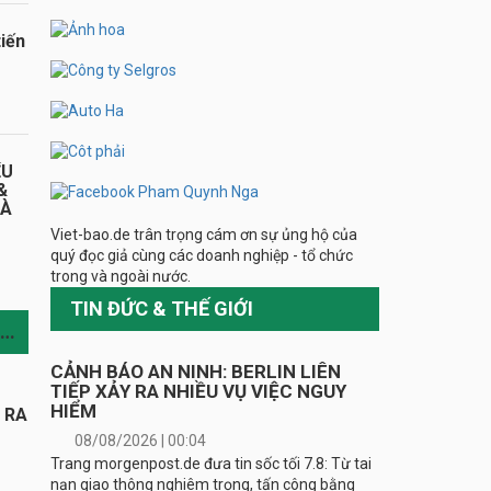
iến
ỂU
&
HÀ
Viet-bao.de trân trọng cám ơn sự ủng hộ của
quý đọc giả cùng các doanh nghiệp - tổ chức
trong và ngoài nước.
TIN ĐỨC & THẾ GIỚI
TIN CÙNG CHUYÊN MỤC
CẢNH BÁO AN NINH: BERLIN LIÊN
TIẾP XẢY RA NHIỀU VỤ VIỆC NGUY
HIỂM
Y RA
08/08/2026 | 00:04
Trang morgenpost.de đưa tin sốc tối 7.8: Từ tai
nạn giao thông nghiêm trọng, tấn công bằng