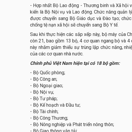
- Hợp nhất Bộ Lao động - Thương binh và Xã hội v
kiến là Bộ Nội vụ và Lao động. Chức năng quản l
được chuyển sang Bộ Giáo dục và Đào tạo; chức n
chống tệ nạn xã hội sẽ chuyển sang Bộ Y tế.
Sau khi thực hiện các sắp xếp này, bộ máy của C
còn 21, bao gồm 13 bộ, 4 cơ quan ngang bộ và 4 c
này nhằm giảm thiểu sự trùng lặp chức năng, nhi
của các cơ quan nhà nước.
Chính phủ Việt Nam hiện tại có 18 bộ gồm:
- Bộ Quốc phòng;
- Bộ Công an;
- Bộ Ngoại giao;
- Bộ Nội vụ;
- Bộ Tư pháp;
- Bộ Kế hoạch và Đầu tư;
- Bộ Tài chính;
- Bộ Công Thương;
- Bộ Nông nghiệp và Phát triển nông thôn;
- Bộ Giao thông vận tải;