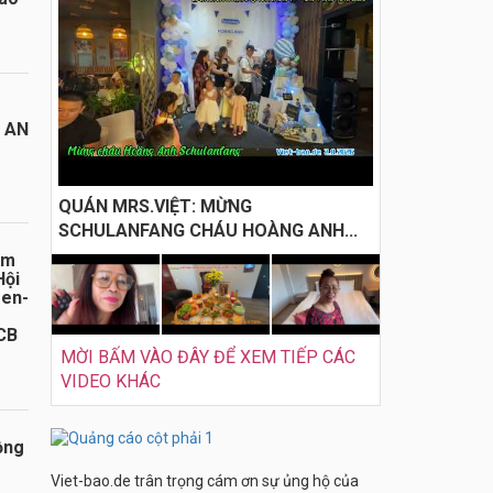
I AN
QUÁN MRS.VIỆT: MỪNG
SCHULANFANG CHÁU HOÀNG ANH...
ăm
Hội
sen-
CB
MỜI BẤM VÀO ĐÂY ĐỂ XEM TIẾP CÁC
VIDEO KHÁC
ồng
Viet-bao.de trân trọng cám ơn sự ủng hộ của