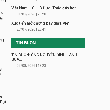
Việt Nam – CHLB Đức: Thúc đẩy hợp...
ẮN
31/07/2026 | 20:28
G:
Xúc tiến mở đường bay giữa Việt...
27/07/2026 | 23:41
ỀU
TIN BUỒN
C
TIN BUỒN: ÔNG NGUYỄN ĐÌNH HANH
QUA...
05/08/2026 | 13:23
g
u
ần
 Đại