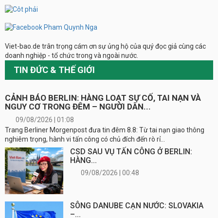
Viet-bao.de trân trọng cám ơn sự ủng hộ của quý đọc giả cùng các
doanh nghiệp - tổ chức trong và ngoài nước.
TIN ĐỨC & THẾ GIỚI
CẢNH BÁO BERLIN: HÀNG LOẠT SỰ CỐ, TAI NẠN VÀ
NGUY CƠ TRONG ĐÊM – NGƯỜI DÂN...
09/08/2026 | 01:08
Trang Berliner Morgenpost đưa tin đêm 8.8: Từ tai nạn giao thông
nghiêm trọng, hành vi tấn công có chủ đích đến rò rỉ...
CSD SAU VỤ TẤN CÔNG Ở BERLIN:
HÀNG...
09/08/2026 | 00:48
SÔNG DANUBE CẠN NƯỚC: SLOVAKIA
–...