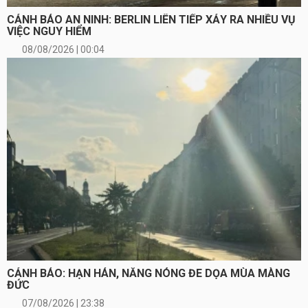
CẢNH BÁO AN NINH: BERLIN LIÊN TIẾP XẢY RA NHIỀU VỤ
VIỆC NGUY HIỂM
08/08/2026 | 00:04
CẢNH BÁO: HẠN HÁN, NẮNG NÓNG ĐE DỌA MÙA MÀNG
ĐỨC
07/08/2026 | 23:38