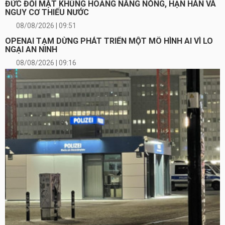
ĐỨC ĐỐI MẶT KHỦNG HOẢNG NẮNG NÓNG, HẠN HÁN VÀ
NGUY CƠ THIẾU NƯỚC
08/08/2026 | 09:51
OPENAI TẠM DỪNG PHÁT TRIỂN MỘT MÔ HÌNH AI VÌ LO
NGẠI AN NINH
08/08/2026 | 09:16