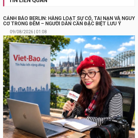
TIN LIÊN QUAN
CẢNH BÁO BERLIN: HÀNG LOẠT SỰ CỐ, TAI NẠN VÀ NGUY
CƠ TRONG ĐÊM – NGƯỜI DÂN CẦN ĐẶC BIỆT LƯU Ý
09/08/2026 | 01:08