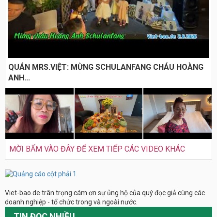
QUÁN MRS.VIỆT: MỪNG SCHULANFANG CHÁU HOÀNG
ANH...
MỜI BẤM VÀO ĐÂY ĐỂ XEM TIẾP CÁC VIDEO KHÁC
Viet-bao.de trân trọng cám ơn sự ủng hộ của quý đọc giả cùng các
doanh nghiệp - tổ chức trong và ngoài nước.
TIN ĐỌC NHIỀU