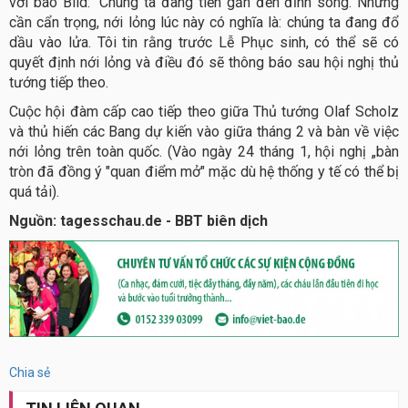
với báo Bild: "Chúng ta đang tiến gần đến đỉnh sóng. Nhưng
cần cẩn trọng, nới lỏng lúc này có nghĩa là: chúng ta đang đổ
dầu vào lửa. Tôi tin rằng trước Lễ Phục sinh, có thể sẽ có
quyết định nới lỏng và điều đó sẽ thông báo sau hội nghị thủ
tướng tiếp theo.
Cuộc hội đàm cấp cao tiếp theo giữa Thủ tướng Olaf Scholz
và thủ hiến các Bang dự kiến vào giữa tháng 2 và bàn về việc
nới lỏng trên toàn quốc. (Vào ngày 24 tháng 1, hội nghị „bàn
tròn đã đồng ý "quan điểm mở" mặc dù hệ thống y tế có thể bị
quá tải).
Nguồn: tagesschau.de - BBT biên dịch
Chia sẻ