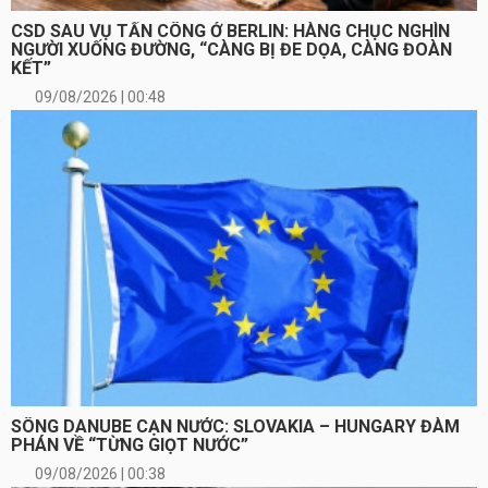
CSD SAU VỤ TẤN CÔNG Ở BERLIN: HÀNG CHỤC NGHÌN
NGƯỜI XUỐNG ĐƯỜNG, “CÀNG BỊ ĐE DỌA, CÀNG ĐOÀN
KẾT”
09/08/2026 | 00:48
SÔNG DANUBE CẠN NƯỚC: SLOVAKIA – HUNGARY ĐÀM
PHÁN VỀ “TỪNG GIỌT NƯỚC”
09/08/2026 | 00:38