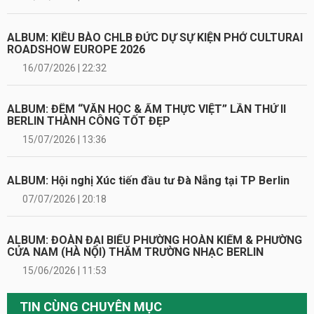
ALBUM: KIỀU BÀO CHLB ĐỨC DỰ SỰ KIỆN PHỞ CULTURAI
ROADSHOW EUROPE 2026
16/07/2026 | 22:32
ALBUM: ĐÊM “VĂN HỌC & ẨM THỰC VIỆT” LẦN THỨ II
BERLIN THÀNH CÔNG TỐT ĐẸP
15/07/2026 | 13:36
ALBUM: Hội nghị Xúc tiến đầu tư Đà Nẵng tại TP Berlin
07/07/2026 | 20:18
ALBUM: ĐOÀN ĐẠI BIỂU PHƯỜNG HOÀN KIẾM & PHƯỜNG
CỬA NAM (HÀ NỘI) THĂM TRƯỜNG NHẠC BERLIN
15/06/2026 | 11:53
TIN CÙNG CHUYÊN MỤC