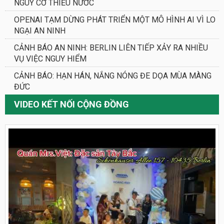
NGUY CƠ THIẾU NƯỚC
OPENAI TẠM DỪNG PHÁT TRIỂN MỘT MÔ HÌNH AI VÌ LO
NGẠI AN NINH
CẢNH BÁO AN NINH: BERLIN LIÊN TIẾP XẢY RA NHIỀU
VỤ VIỆC NGUY HIỂM
CẢNH BÁO: HẠN HÁN, NẮNG NÓNG ĐE DỌA MÙA MÀNG
ĐỨC
VIDEO KẾT NỐI CỘNG ĐỒNG