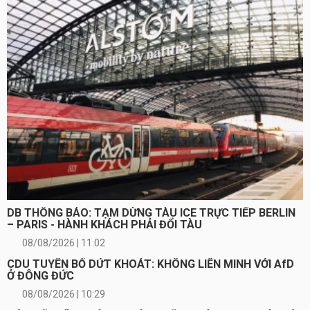
DB THÔNG BÁO: TẠM DỪNG TÀU ICE TRỰC TIẾP BERLIN
– PARIS - HÀNH KHÁCH PHẢI ĐỔI TÀU
08/08/2026 | 11:02
CDU TUYÊN BỐ DỨT KHOÁT: KHÔNG LIÊN MINH VỚI AfD
Ở ĐÔNG ĐỨC
08/08/2026 | 10:29