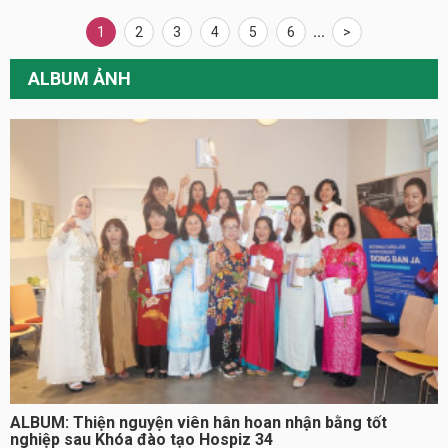
1
2
3
4
5
6
...
>
ALBUM ẢNH
ALBUM: Thiện nguyện viên hân hoan nhận bằng tốt
nghiệp sau Khóa đào tạo Hospiz 34