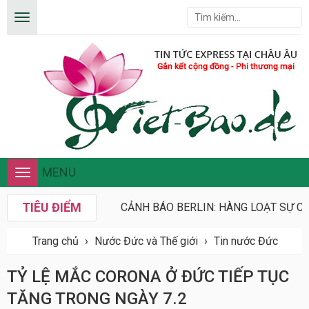
MENU
Toggle
navigation
TIÊU ĐIỂM
CẢNH BÁO BERLIN: HÀNG LOẠT SỰ CỐ
Trang chủ
›
Nước Đức và Thế giới
›
Tin nước Đức
TỶ LỆ MẮC CORONA Ở ĐỨC TIẾP TỤC
TĂNG TRONG NGÀY 7.2