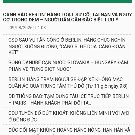
CẢNH BÁO BERLIN: HÀNG LOẠT SỰ CỐ, TAI NẠN VÀ NGUY
CƠ TRONG ĐÊM – NGƯỜI DÂN CẦN ĐẶC BIỆT LƯU Ý
09/08/2026 | 01:08
CSD SAU VỤ TẤN CÔNG Ở BERLIN: HÀNG CHỤC NGHÌN
NGƯỜI XUỐNG ĐƯỜNG, “CÀNG BỊ ĐE DỌA, CÀNG ĐOÀN
KẾT”
SÔNG DANUBE CẠN NƯỚC: SLOVAKIA – HUNGARY ĐÀM
PHÁN VỀ “TỪNG GIỌT NƯỚC”
BERLIN: HÀNG TRĂM NGƯỜI SẼ ĐẠP XE KHÔNG MẶC
QUẦN ÁO QUA TRUNG TÂM THỦ ĐÔ (Từ 11 giờ ngày 9.8)
DB THÔNG BÁO: TẠM DỪNG TÀU ICE TRỰC TIẾP BERLIN
– PARIS - HÀNH KHÁCH PHẢI ĐỔI TÀU
CDU TUYÊN BỐ DỨT KHOÁT: KHÔNG LIÊN MINH VỚI AfD
Ở ĐÔNG ĐỨC
ĐỨC ĐỐI MẶT KHỦNG HOẢNG NẮNG NÓNG, HẠN HÁN VÀ