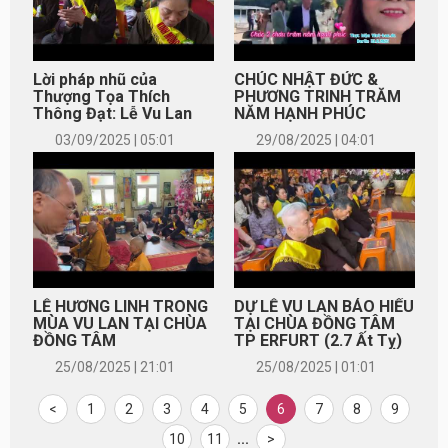
Lời pháp nhũ của
CHÚC NHẬT ĐỨC &
Thượng Tọa Thích
PHƯƠNG TRINH TRĂM
Thông Đạt: Lễ Vu Lan
NĂM HẠNH PHÚC
Chùa Đồng Tâm
03/09/2025 | 05:01
29/08/2025 | 04:01
LỄ HƯƠNG LINH TRONG
DỰ LỄ VU LAN BÁO HIẾU
MÙA VU LAN TẠI CHÙA
TẠI CHÙA ĐỒNG TÂM
ĐỒNG TÂM
TP ERFURT (2.7 Ất Tỵ)
25/08/2025 | 21:01
25/08/2025 | 01:01
<
1
2
3
4
5
6
7
8
9
10
11
...
>