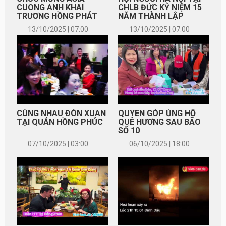
CUONG ANH KHAI
CHLB ĐỨC KỶ NIỆM 15
TRƯƠNG HỒNG PHÁT
NĂM THÀNH LẬP
13/10/2025 | 07:00
13/10/2025 | 07:00
CÙNG NHAU ĐÓN XUÂN
QUYÊN GÓP ỦNG HỘ
TẠI QUÁN HỒNG PHÚC
QUÊ HƯƠNG SAU BÃO
SỐ 10
07/10/2025 | 03:00
06/10/2025 | 18:00