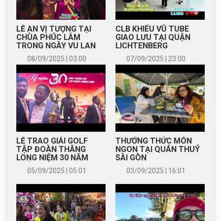
LỄ AN VỊ TƯỢNG TẠI
CLB KHIÊU VŨ TUBE
CHÙA PHÚC LÂM
GIAO LƯU TẠI QUẬN
TRONG NGÀY VU LAN
LICHTENBERG
08/09/2025 | 03:00
07/09/2025 | 23:00
LỄ TRAO GIẢI GOLF
THƯỞNG THỨC MÓN
TẬP ĐOÀN THĂNG
NGON TẠI QUÁN THUÝ
LONG NIỆM 30 NĂM
SÀI GÒN
THÀNH LẬP
05/09/2025 | 05:01
03/09/2025 | 16:01