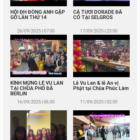
HỘI ĐH ĐÔNG ANH GẶP
CÁ TƯƠI DORADE ĐÃ
GỠ LẦN THỨ 14
CÓ TẠI SELGROS
26/09/2025 | 07:00
17/09/2025 | 23:00
KÍNH MỪNG LỄ VU LAN
Lễ Vu Lan & lễ An vị
TẠI CHÙA PHỔ ĐÀ
Phật tại Chùa Phúc Lâm
BERLIN
16/09/2025 | 06:00
11/09/2025 | 02:00