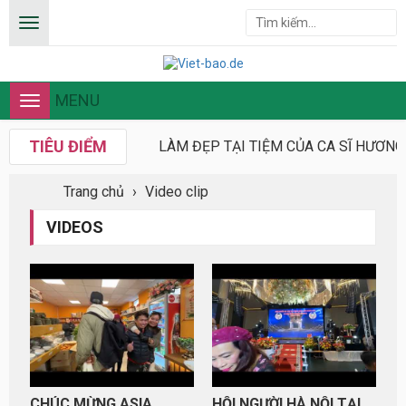
MENU
Toggle
navigation
TIÊU ĐIỂM
LÀM ĐẸP TẠI TIỆM CỦA CA SĨ HƯƠN
Trang chủ
›
Video clip
VIDEOS
CHÚC MỪNG ASIA
HỘI NGƯỜI HÀ NỘI TẠI