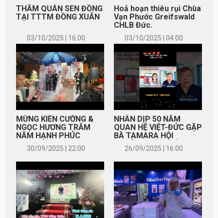
THĂM QUÁN SEN ĐỒNG
Hoả hoạn thiêu rụi Chùa
TẠI TTTM ĐỒNG XUÂN
Vạn Phước Greifswald
CHLB Đức.
03/10/2025 | 16:00
03/10/2025 | 04:00
MỪNG KIÊN CƯỜNG &
NHÂN DỊP 50 NĂM
NGỌC HƯƠNG TRĂM
QUAN HỆ VIỆT-ĐỨC GẶP
NĂM HẠNH PHÚC
BÀ TAMARA HỘI
TRƯỞNG HỘI TRỐNG
30/09/2025 | 22:00
26/09/2025 | 16:00
CƠM