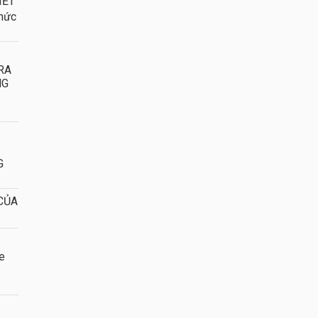
IẾT
hức
RA
NG
G
CỦA
e