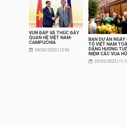
VUN ĐẮP VÀ THÚC ĐẨY
QUAN HỆ VIỆT NAM-
BAN DỰ ÁN NGÀY
CAMPUCHIA
TỔ VIỆT NAM TO
DÂNG HƯƠNG TƯ
04/02/2023 | 12:50
NIỆM CÁC VUA H
03/02/2023 | 11:1