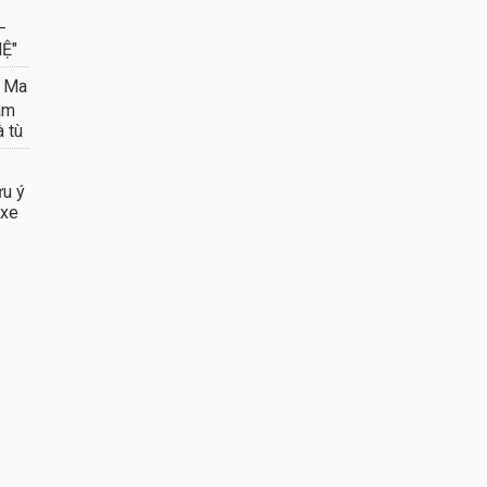
–
Ệ"
 Ma
âm
à tù
ưu ý
 xe