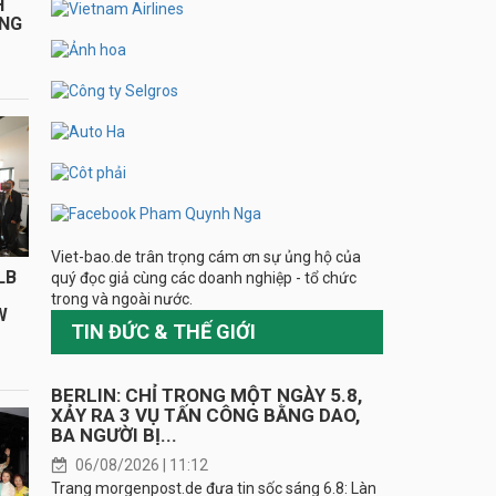
H
ÁNG
Viet-bao.de trân trọng cám ơn sự ủng hộ của
LB
quý đọc giả cùng các doanh nghiệp - tổ chức
trong và ngoài nước.
W
TIN ĐỨC & THẾ GIỚI
BERLIN: CHỈ TRONG MỘT NGÀY 5.8,
XẢY RA 3 VỤ TẤN CÔNG BẰNG DAO,
BA NGƯỜI BỊ...
06/08/2026 | 11:12
Trang morgenpost.de đưa tin sốc sáng 6.8: Làn