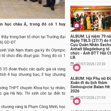
tin học châu Á, trong đó có 1 huy
ALBUM: Lỷ niệm 79 n
c thầy trong ban tổ chức tại Trường đại
Ngày TBLS (27/7) do 
 Bộ GD-ĐT
Cựu Quân Nhân Sach
Anhalt Magdeburg tổ
 sinh Việt Nam tham gia kỳ thi Olympic
chức - Ảnh BTT Hội C
tổ chức đều đoạt giải. Trong đó có 1
LB.
22/07/2026 | 23:20
số 35 đoàn thuộc các quốc gia và vùng
h tích 4 huy chương bạc, 3 huy chương
ALBUM: Hội Phụ nữ Đ
Xuân đi du lịch thăm
Swinoujscie Balan Hè
 Trường THPT chuyên Khoa học tự nhiên,
2026
 gia Hà Nội. Thí sinh còn lại đến từ
22/07/2026 | 21:53
uy chương vàng là Phạm Công Minh, học