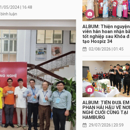
1/05/2024 | 16:48
 bình luận
ALBUM: Thiện nguyện
viên hân hoan nhận b
tốt nghiệp sau Khóa 
tạo Hospiz 34
02/08/2026 | 01:45
ALBUM: TIỄN ĐƯA EM
PHAN HẢI HẬU VỀ NƠ
NGHỈ CUỐI CÙNG TẠI
HAMBURG
29/07/2026 | 20:59