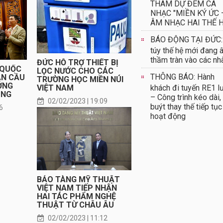
THAM DỰ ĐÊM CA
NHẠC "MIỀN KÝ ỨC 
ÂM NHẠC HAI THẾ H
BÁO ĐỘNG TẠI ĐỨC:
túy thế hệ mới đang 
thầm tràn vào các nh
ĐỨC HỖ TRỢ THIẾT BỊ
 QUỐC
LỌC NƯỚC CHO CÁC
THÔNG BÁO: Hành
ÀN CẦU
TRƯỜNG HỌC MIỀN NÚI
ỞNG
VIỆT NAM
khách đi tuyến RE1 l
ÙNG
– Công trình kéo dài,
02/02/2023 | 19:09
buýt thay thế tiếp tục
6
hoạt động
BẢO TÀNG MỸ THUẬT
VIỆT NAM TIẾP NHẬN
HAI TÁC PHẨM NGHỆ
THUẬT TỪ CHÂU ÂU
02/02/2023 | 11:12