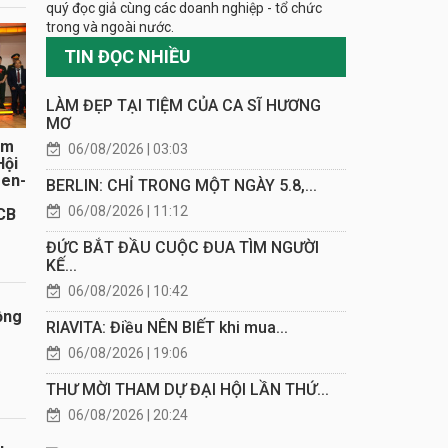
quý đọc giả cùng các doanh nghiệp - tổ chức
trong và ngoài nước.
TIN ĐỌC NHIỀU
LÀM ĐẸP TẠI TIỆM CỦA CA SĨ HƯƠNG
MƠ
ăm
06/08/2026 | 03:03
Hội
sen-
BERLIN: CHỈ TRONG MỘT NGÀY 5.8,...
06/08/2026 | 11:12
CB
ĐỨC BẮT ĐẦU CUỘC ĐUA TÌM NGƯỜI
KẾ...
06/08/2026 | 10:42
ồng
RIAVITA: Điều NÊN BIẾT khi mua...
06/08/2026 | 19:06
THƯ MỜI THAM DỰ ĐẠI HỘI LẦN THỨ...
06/08/2026 | 20:24