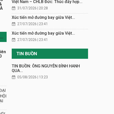
Việt Nam – CHLB Đức: Thúc đẩy hợp...
&
HÀ
31/07/2026 | 20:28
Xúc tiến mở đường bay giữa Việt...
27/07/2026 | 23:41
Xúc tiến mở đường bay giữa Việt...
TIN CÙNG CHUYÊN MỤC
27/07/2026 | 23:41
iên
TIN BUỒN
0
TIN BUỒN: ÔNG NGUYỄN ĐÌNH HANH
QUA...
05/08/2026 | 13:23
ĐẠI
 HỘI
ẠI