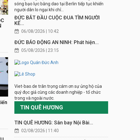
sóng bạo lực bằng dao tại Berlin tiếp tục khiến
người dân lo ngại khi chỉ...
ĐỨC BẮT ĐẦU CUỘC ĐUA TÌM NGƯỜI
ỌC
KẾ...
N
06/08/2026 | 10:42
ĐỨC BÁO ĐỘNG AN NINH: Phát hiện...
05/08/2026 | 23:15
Viet-bao.de trân trọng cám ơn sự ủng hộ của
quý đọc giả cùng các doanh nghiệp - tổ chức
trong và ngoài nước.
iến
TIN QUÊ HƯƠNG
TIN QUÊ HƯƠNG: Sân bay Nội Bài...
02/08/2026 | 11:40
ỂU