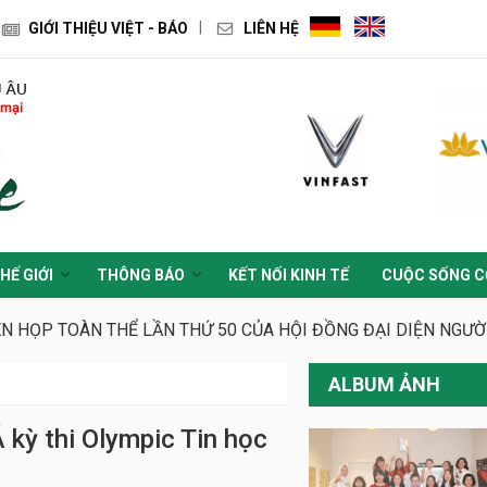
GIỚI THIỆU VIỆT - BÁO
LIÊN HỆ
HẾ GIỚI
THÔNG BÁO
KẾT NỐI KINH TẾ
CUỘC SỐNG C
ÊN HỌP TOÀN THỂ LẦN THỨ 50 CỦA HỘI ĐỒNG ĐẠI DIỆN NGƯ
ALBUM ẢNH
kỳ thi Olympic Tin học