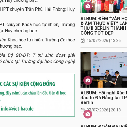
ội: Huy chương bạc.
THPT chuyên Trần Phú, Hải Phòng: Huy
ALBUM: ĐÊM “VĂN H
& ẨM THỰC VIỆT” LẦ
PT chuyên Khoa học tự nhiên, Trường
THỨ II BERLIN THÀNH
ội: Huy chương bạc.
CÔNG TỐT ĐẸP
yên Khoa học tự nhiên, Trường đại học
15/07/2026 | 13:36
chương bạc.
bìa Bộ GD-ĐT: 7 thí sinh đoạt giải
tổ chức tại Trường đại học Công nghệ
ALBUM: Hội nghị Xúc t
đầu tư Đà Nẵng tại TP
Berlin
07/07/2026 | 20:18
ALBUM: ĐOÀN ĐẠI BI