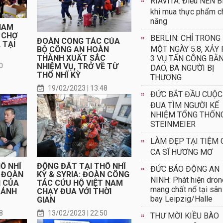
RIAVITA: Điều NÊN B
khi mua thực phẩm c
năng
NAM
 CHỢ
BERLIN: CHỈ TRONG
ĐOÀN CÔNG TÁC CỦA
 TẠI
MỘT NGÀY 5.8, XẢY 
BỘ CÔNG AN HOÀN
THÀNH XUẤT SẮC
3 VỤ TẤN CÔNG BẰ
NHIỆM VỤ, TRỞ VỀ TỪ
0
DAO, BA NGƯỜI BỊ
THỔ NHĨ KỲ
THƯƠNG
19/02/2023 | 13:48
ĐỨC BẮT ĐẦU CUỘC
ĐUA TÌM NGƯỜI KẾ
NHIỆM TỔNG THỐN
STEINMEIER
LÀM ĐẸP TẠI TIỆM 
CA SĨ HƯƠNG MƠ
Ổ NHĨ
ĐỘNG ĐẤT TẠI THỔ NHĨ
ĐỨC BÁO ĐỘNG AN
C ĐOÀN
KỲ & SYRIA: ĐOÀN CÔNG
NINH: Phát hiện dron
N CỦA
TÁC CỨU HỘ VIỆT NAM
mang chất nổ tại sân
ĐÁNH
CHẠY ĐUA VỚI THỜI
bay Leipzig/Halle
GIAN
8
13/02/2023 | 22:50
THƯ MỜI KIỀU BÀO