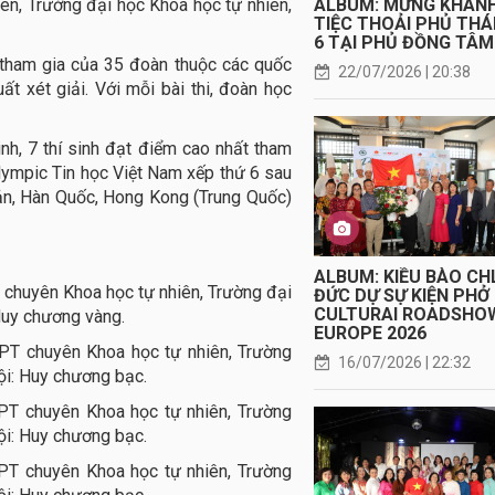
ên, Trường đại học Khoa học tự nhiên,
ALBUM: MỪNG KHÁN
TIỆC THOẢI PHỦ TH
6 TẠI PHỦ ĐỒNG TÂM
 tham gia của 35 đoàn thuộc các quốc
22/07/2026 | 20:38
ất xét giải. Với mỗi bài thi, đoàn học
nh, 7 thí sinh đạt điểm cao nhất tham
Olympic Tin học Việt Nam xếp thứ 6 sau
Bản, Hàn Quốc, Hong Kong (Trung Quốc)
ALBUM: KIỀU BÀO CH
chuyên Khoa học tự nhiên, Trường đại
ĐỨC DỰ SỰ KIỆN PHỞ
CULTURAI ROADSHO
Huy chương vàng.
EUROPE 2026
PT chuyên Khoa học tự nhiên, Trường
16/07/2026 | 22:32
ội: Huy chương bạc.
HPT chuyên Khoa học tự nhiên, Trường
ội: Huy chương bạc.
PT chuyên Khoa học tự nhiên, Trường