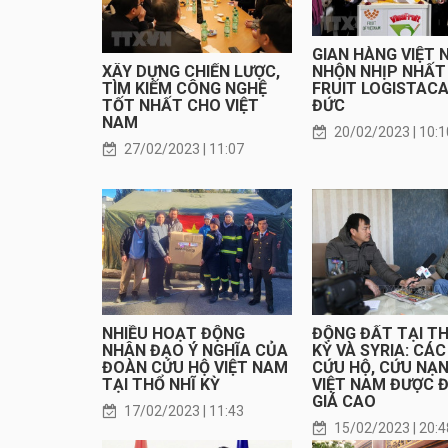
GIAN HÀNG VIỆT 
NHỘN NHỊP NHẤT
XÂY DỰNG CHIẾN LƯỢC,
FRUIT LOGISTACA
TÌM KIẾM CÔNG NGHỆ
ĐỨC
TỐT NHẤT CHO VIỆT
NAM
20/02/2023 | 10:1
27/02/2023 | 11:07
NHIỀU HOẠT ĐỘNG
ĐỘNG ĐẤT TẠI TH
NHÂN ĐẠO Ý NGHĨA CỦA
KỲ VÀ SYRIA: CÁ
ĐOÀN CỨU HỘ VIỆT NAM
CỨU HỘ, CỨU NẠ
TẠI THỔ NHĨ KỲ
VIỆT NAM ĐƯỢC 
GIÁ CAO
17/02/2023 | 11:43
15/02/2023 | 20:4