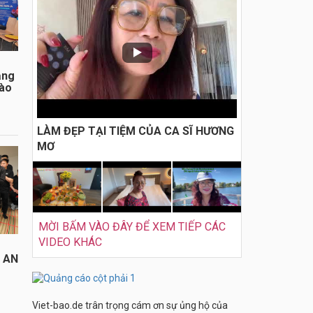
ằng
đào
LÀM ĐẸP TẠI TIỆM CỦA CA SĨ HƯƠNG
MƠ
MỜI BẤM VÀO ĐÂY ĐỂ XEM TIẾP CÁC
VIDEO KHÁC
I AN
Viet-bao.de trân trọng cám ơn sự ủng hộ của