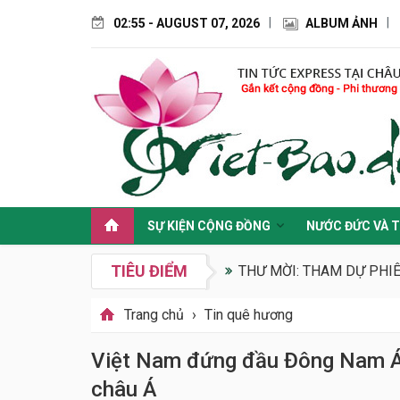
02:55 - AUGUST 07, 2026
ALBUM ẢNH
SỰ KIỆN CỘNG ĐỒNG
NƯỚC ĐỨC VÀ T
TIÊU ĐIỂM
THƯ MỜI: THAM DỰ PHI
Trang chủ
›
Tin quê hương
Việt Nam đứng đầu Đông Nam Á 
châu Á