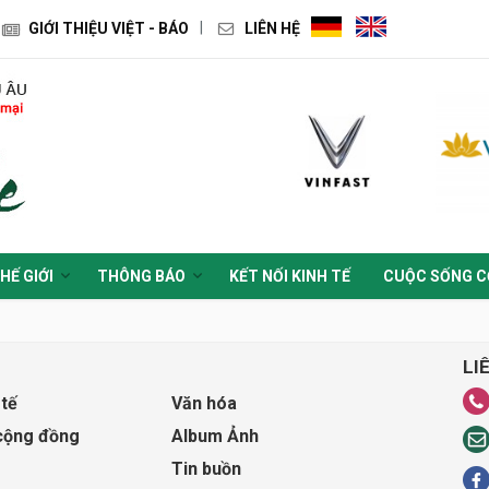
GIỚI THIỆU VIỆT - BÁO
LIÊN HỆ
HẾ GIỚI
THÔNG BÁO
KẾT NỐI KINH TẾ
CUỘC SỐNG C
LI
 tế
Văn hóa
cộng đồng
Album Ảnh
Tin buồn