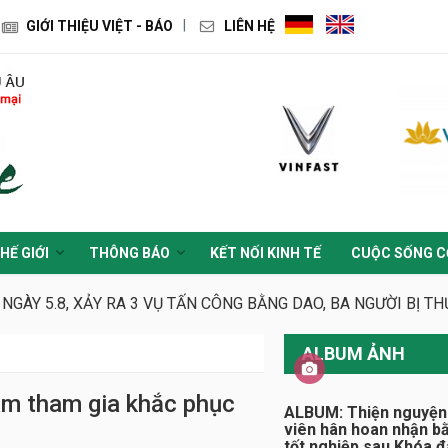
GIỚI THIỆU VIỆT - BÁO
LIÊN HỆ
HẾ GIỚI
THÔNG BÁO
KẾT NỐI KINH TẾ
CUỘC SỐNG C
 NGÀY 5.8, XẢY RA 3 VỤ TẤN CÔNG BẰNG DAO, BA NGƯỜI BỊ T
ALBUM ẢNH
am tham gia khắc phục
ALBUM: Thiện nguyện
viên hân hoan nhận b
tốt nghiệp sau Khóa 