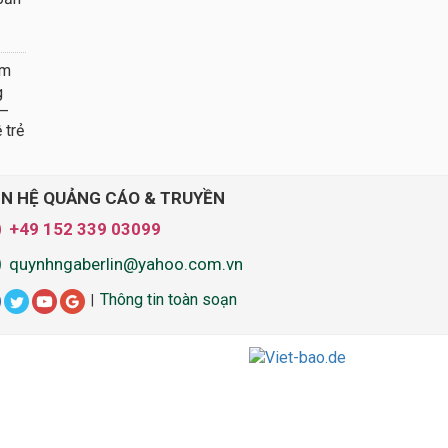
em
g
 –
 trẻ
ÊN HỆ QUẢNG CÁO & TRUYỀN
+49 152 339 03099
quynhngaberlin@yahoo.com.vn
Thông tin toàn soạn
|