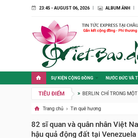
23:45 - AUGUST 06, 2026
ALBUM ẢNH
SỰ KIỆN CỘNG ĐỒNG
NƯỚC ĐỨC VÀ T
TIÊU ĐIỂM
BERLIN: CHỈ TRONG MỘT
Trang chủ
›
Tin quê hương
82 sĩ quan và quân nhân Việt N
hậu quả động đất tại Venezuela