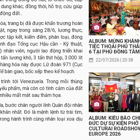
dung khác; đồng thời, hỗ trợ, cứu giúp
ộng đất...
hóa, trang bị đã được khẩn trương hoàn
ật, ngay trong sáng 28/6, lương thực,
ược tập kết, kiểm đếm, phân loại, đóng
ALBUM: MỪNG KHÁN
ãnh đạo Tổng cục Hậu cần - Kỹ thuật,
TIỆC THOẢI PHỦ TH
nhân viên, người lao động triển khai
6 TẠI PHỦ ĐỒNG TÂM
ấn lương khô, 3 tấn thịt hộp, 3.000 lít
22/07/2026 | 20:38
ố hàng hóa này được Lữ đoàn 971 (Cục
để bàn giao, bốc xếp theo kế hoạch.
rình tới Venezuela. Trong mỗi thùng
 yếu phẩm, mà còn có tình cảm của đất
 nhiều mất mát sau thảm họa.
, bước chân người lính Quân đội nhân
khăn nhất. Đó là mệnh lệnh từ trái tim,
ALBUM: KIỀU BÀO CH
rong hành trình cùng nhân loại xoa dịu
ĐỨC DỰ SỰ KIỆN PHỞ
CULTURAI ROADSHO
EUROPE 2026