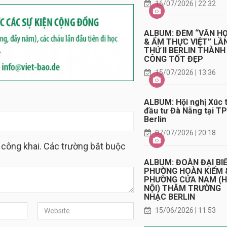
16/07/2026 | 22:32
ALBUM: ĐÊM “VĂN H
& ẨM THỰC VIỆT” LẦ
THỨ II BERLIN THÀNH
CÔNG TỐT ĐẸP
15/07/2026 | 13:36
ALBUM: Hội nghị Xúc t
đầu tư Đà Nẵng tại TP
Berlin
07/07/2026 | 20:18
 công khai. Các trường bắt buộc
ALBUM: ĐOÀN ĐẠI BI
PHƯỜNG HOÀN KIẾM 
PHƯỜNG CỬA NAM (
NỘI) THĂM TRƯỜNG
NHẠC BERLIN
15/06/2026 | 11:53