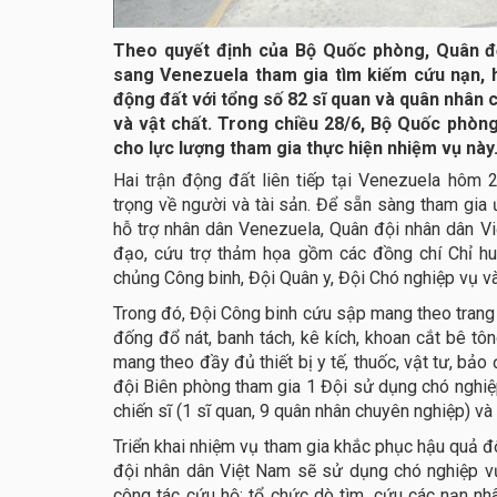
Theo quyết định của Bộ Quốc phòng, Quân đ
sang Venezuela tham gia tìm kiếm cứu nạn, 
động đất với tổng số 82 sĩ quan và quân nhân
và vật chất. Trong chiều 28/6, Bộ Quốc phòng
cho lực lượng tham gia thực hiện nhiệm vụ này
Hai trận động đất liên tiếp tại Venezuela hôm 
trọng về người và tài sản. Để sẵn sàng tham gia
hỗ trợ nhân dân Venezuela, Quân đội nhân dân Vi
đạo, cứu trợ thảm họa gồm các đồng chí Chỉ hu
chủng Công binh, Đội Quân y, Đội Chó nghiệp vụ v
Trong đó, Đội Công binh cứu sập mang theo trang 
đống đổ nát, banh tách, kê kích, khoan cắt bê tô
mang theo đầy đủ thiết bị y tế, thuốc, vật tư, bả
đội Biên phòng tham gia 1 Đội sử dụng chó nghiệ
chiến sĩ (1 sĩ quan, 9 quân nhân chuyên nghiệp) và
Triển khai nhiệm vụ tham gia khắc phục hậu quả đ
đội nhân dân Việt Nam sẽ sử dụng chó nghiệp vụ 
công tác cứu hộ; tổ chức dò tìm, cứu các nạn nh