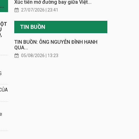
Xúc tiến mở đường bay giữa Việt...
TIN CÙNG CHUYÊN MỤC
27/07/2026 | 23:41
MỘT
TIN BUỒN
Ụ
,
TIN BUỒN: ÔNG NGUYỄN ĐÌNH HANH
QUA...
05/08/2026 | 13:23
G
CỦA
e