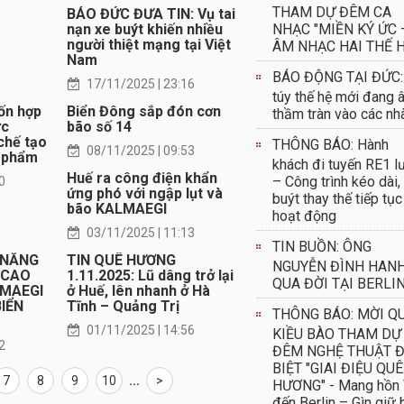
THAM DỰ ĐÊM CA
BÁO ĐỨC ĐƯA TIN: Vụ tai
NHẠC "MIỀN KÝ ỨC 
nạn xe buýt khiến nhiều
người thiệt mạng tại Việt
ÂM NHẠC HAI THẾ H
Nam
BÁO ĐỘNG TẠI ĐỨC:
17/11/2025 | 23:16
túy thế hệ mới đang 
ốn hợp
Biển Đông sắp đón cơn
thầm tràn vào các nh
ực
bão số 14
chế tạo
THÔNG BÁO: Hành
08/11/2025 | 09:53
c phẩm
khách đi tuyến RE1 l
Huế ra công điện khẩn
– Công trình kéo dài,
0
ứng phó với ngập lụt và
buýt thay thế tiếp tục
bão KALMAEGI
hoạt động
03/11/2025 | 11:13
TIN BUỒN: ÔNG
À NẴNG
TIN QUÊ HƯƠNG
NGUYỄN ĐÌNH HAN
 CAO
1.11.2025: Lũ dâng trở lại
QUA ĐỜI TẠI BERLI
LMAEGI
ở Huế, lên nhanh ở Hà
BIỂN
Tĩnh – Quảng Trị
THÔNG BÁO: MỜI Q
01/11/2025 | 14:56
KIỀU BÀO THAM DỰ
2
ĐÊM NGHỆ THUẬT 
BIỆT "GIAI ĐIỆU QUÊ
7
8
9
10
...
>
HƯƠNG" - Mang hồn 
đến Berlin – Gìn giữ