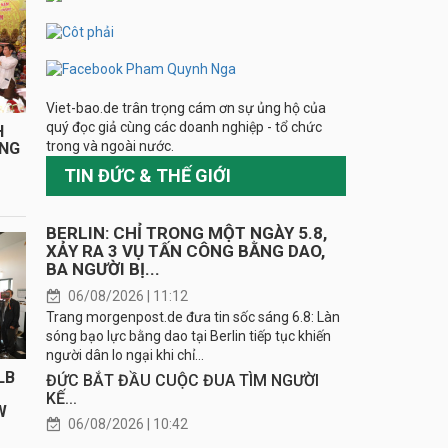
Viet-bao.de trân trọng cám ơn sự ủng hộ của
quý đọc giả cùng các doanh nghiệp - tổ chức
H
trong và ngoài nước.
ÁNG
TIN ĐỨC & THẾ GIỚI
BERLIN: CHỈ TRONG MỘT NGÀY 5.8,
XẢY RA 3 VỤ TẤN CÔNG BẰNG DAO,
BA NGƯỜI BỊ...
06/08/2026 | 11:12
Trang morgenpost.de đưa tin sốc sáng 6.8: Làn
sóng bạo lực bằng dao tại Berlin tiếp tục khiến
người dân lo ngại khi chỉ...
LB
ĐỨC BẮT ĐẦU CUỘC ĐUA TÌM NGƯỜI
KẾ...
W
06/08/2026 | 10:42