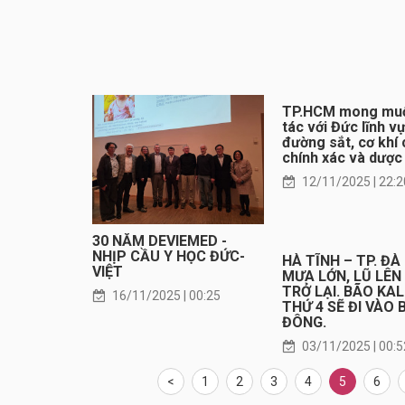
TP.HCM mong mu
tác với Đức lĩnh v
đường sắt, cơ khí 
chính xác và dượ
12/11/2025 | 22:2
30 NĂM DEVIEMED -
NHỊP CẦU Y HỌC ĐỨC-
HÀ TĨNH – TP. Đ
VIỆT
MƯA LỚN, LŨ LÊN
TRỞ LẠI. BÃO KA
16/11/2025 | 00:25
THỨ 4 SẼ ĐI VÀO 
ĐÔNG.
03/11/2025 | 00:5
<
1
2
3
4
5
6