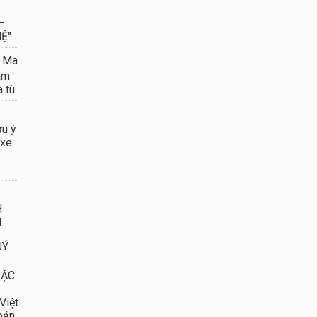
–
Ệ"
 Ma
âm
à tù
ưu ý
 xe
H
N
UÝ
ĐẶC
Việt
 bản