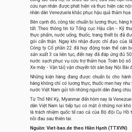
cứu nạn nhân được phát hiện và thực hiện các nội 
nhân dân Venezuela khắc phục hậu quả thảm họa đ
Bên cạnh đó, công tác chuẩn bị lương thực, hàng 
tất. Theo thông tin từ Tổng cục Hậu cần - Kỹ thu
thực phẩm, nước uống, thuốc, trang thiết bị đã đ
gói cẩn thận. Ngay khi nhận được chỉ đạo của l
Công ty Cổ phần 22 đã huy động toàn thể cán bộ 
sản xuất 3 ca liên tục, đến nay đã đáp ứng đủ 50 t
nước sạch phục vụ cứu trợ thảm họa. Toàn bộ s
Xe máy - Vận tải) vận chuyển tới sân bay Nội Bài 
Những kiện hàng đang được chuẩn bị cho hành t
hàng không chỉ có lương thực, thuốc men hay nhu
nước Việt Nam gửi tới những người dân đang chịu
Từ Thổ Nhĩ Kỳ, Myanmar đến hôm nay là Venezuela
dân Việt Nam lại tiếp tục có mặt ở những nơi khó 
là trách nhiệm quốc tế cao cả của Bộ đội Cụ Hồ t
nỗi đau sau thiên tai.
Nguồn: Viet-bao.de theo Hiền Hạnh (TTXVN)