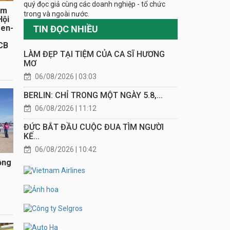
quý đọc giả cùng các doanh nghiệp - tổ chức
ăm
trong và ngoài nước.
Hội
sen-
TIN ĐỌC NHIỀU
CB
LÀM ĐẸP TẠI TIỆM CỦA CA SĨ HƯƠNG
MƠ
06/08/2026 | 03:03
BERLIN: CHỈ TRONG MỘT NGÀY 5.8,...
06/08/2026 | 11:12
ĐỨC BẮT ĐẦU CUỘC ĐUA TÌM NGƯỜI
KẾ...
06/08/2026 | 10:42
ồng