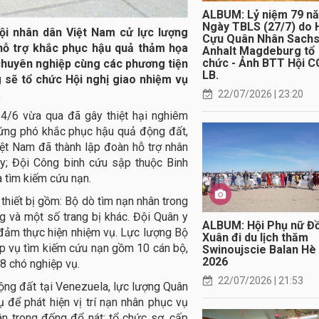
ALBUM: Lỷ niệm 79 n
Ngày TBLS (27/7) do 
ội nhân dân Việt Nam cử lực lượng
Cựu Quân Nhân Sach
hỗ trợ khắc phục hậu quả thảm họa
Anhalt Magdeburg tổ
chức - Ảnh BTT Hội C
 chuyên nghiệp cùng các phương tiện
LB.
 sẽ tổ chức Hội nghị giao nhiệm vụ
22/07/2026 | 23:20
.
24/6 vừa qua đã gây thiệt hại nghiêm
 ứng phó khắc phục hậu quả động đất,
ệt Nam đã thành lập đoàn hỗ trợ nhân
y; Đội Công binh cứu sập thuộc Binh
à tìm kiếm cứu nạn.
thiết bị gồm: Bộ dò tìm nạn nhân trong
ng và một số trang bị khác. Đội Quân y
ALBUM: Hội Phụ nữ Đ
o đảm thực hiện nhiệm vụ. Lực lượng Bộ
Xuân đi du lịch thăm
p vụ tìm kiếm cứu nạn gồm 10 cán bộ,
Swinoujscie Balan Hè
2026
 8 chó nghiệp vụ.
22/07/2026 | 21:53
ộng đất tại Venezuela, lực lượng Quân
để phát hiện vị trí nạn nhân phục vụ
ân trong đống đổ nát; tổ chức sơ, cấp