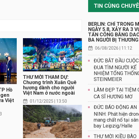
BERLIN: CHỈ TRONG 
NGÀY 5.8, XẢY RA 3 V
TẤN CÔNG BẰNG DAO
BA NGƯỜI BỊ THƯƠNG
06/08/2026 | 11:12
ĐỨC BẮT ĐẦU CUỘC
ĐUA TÌM NGƯỜI KẾ
NHIỆM TỔNG THỐN
THƯ MỜI THAM DỰ:
STEINMEIER
Chương trình Xuân Quê
hương dành cho người
TP Hồ
LÀM ĐẸP TẠI TIỆM 
Việt Nam ở nước ngoài
agen
CA SĨ HƯƠNG MƠ
a Việt
01/12/2025 | 13:50
ĐỨC BÁO ĐỘNG AN
NINH: Phát hiện dron
3
mang chất nổ tại sân
bay Leipzig/Halle
THƯ MỜI KIỀU BÀO