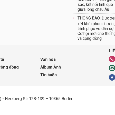
sắc, kết nối tình quê
giữa lòng châu Âu
THÔNG BÁO: Đức x
xét khôi phục chươn
trình phục vụ dân sự
Cơ hội mới cho thế hệ
và cộng đồng
LI
 tế
Văn hóa
cộng đồng
Album Ảnh
Tin buồn
) - Herzberg Str 128-139 – 10365 Berlin.