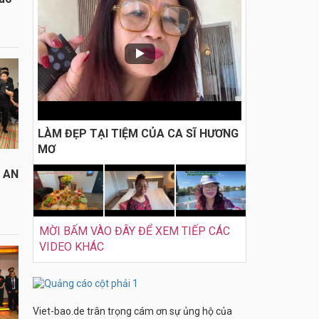
LÀM ĐẸP TẠI TIỆM CỦA CA SĨ HƯƠNG
MƠ
I AN
MỜI BẤM VÀO ĐÂY ĐỂ XEM TIẾP CÁC
VIDEO KHÁC
Viet-bao.de trân trọng cám ơn sự ủng hộ của