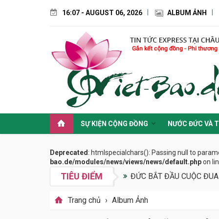
16:07 - AUGUST 06, 2026
ALBUM ẢNH
SỰ KIỆN CỘNG ĐỒNG
NƯỚC ĐỨC VÀ T
Deprecated
: htmlspecialchars(): Passing null to param
bao.de/modules/news/views/news/default.php
on li
TIÊU ĐIỂM
ĐỨC BẮT ĐẦU CUỘC ĐUA
Trang chủ
›
Album Ảnh