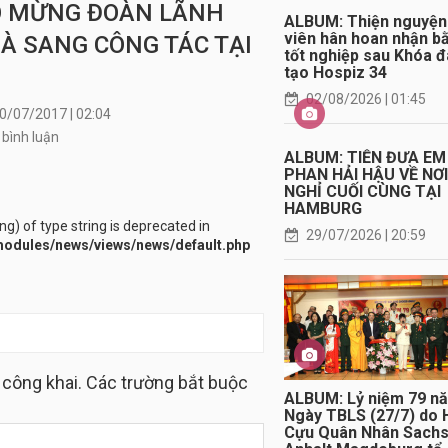
ÀO MỪNG ĐOÀN LÃNH
ALBUM: Thiện nguyện
viên hân hoan nhận b
À SANG CÔNG TÁC TẠI
tốt nghiệp sau Khóa 
tạo Hospiz 34
02/08/2026 | 01:45
0/07/2017 | 02:04
 bình luận
ALBUM: TIỄN ĐƯA EM
Xem
PHAN HẢI HẬU VỀ NƠ
tất
NGHỈ CUỐI CÙNG TẠI
HAMBURG
cả
ing) of type string is deprecated in
29/07/2026 | 20:59
odules/news/views/news/default.php
 công khai. Các trường bắt buộc
ALBUM: Lỷ niệm 79 n
Ngày TBLS (27/7) do 
Cựu Quân Nhân Sach