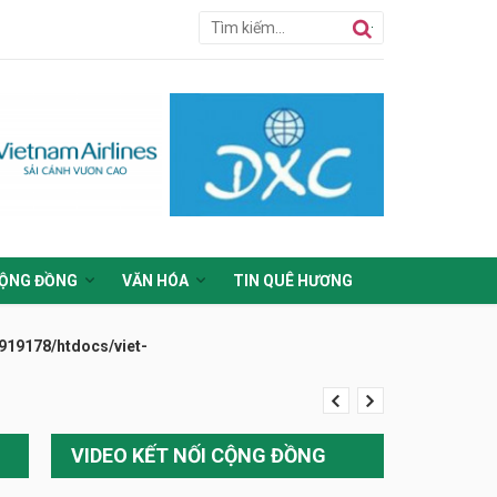
ỘNG ĐỒNG
VĂN HÓA
TIN QUÊ HƯƠNG
19178/htdocs/viet-
VIDEO KẾT NỐI CỘNG ĐỒNG