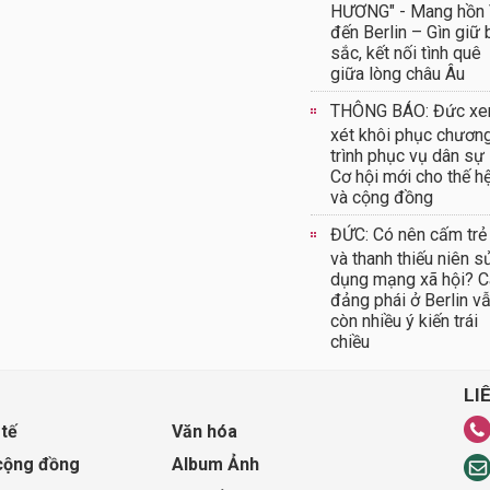
HƯƠNG" - Mang hồn 
đến Berlin – Gìn giữ
sắc, kết nối tình quê
giữa lòng châu Âu
THÔNG BÁO: Đức x
xét khôi phục chươn
trình phục vụ dân sự
Cơ hội mới cho thế hệ
và cộng đồng
ĐỨC: Có nên cấm trẻ
và thanh thiếu niên s
dụng mạng xã hội? C
đảng phái ở Berlin v
còn nhiều ý kiến trái
chiều
LI
 tế
Văn hóa
cộng đồng
Album Ảnh