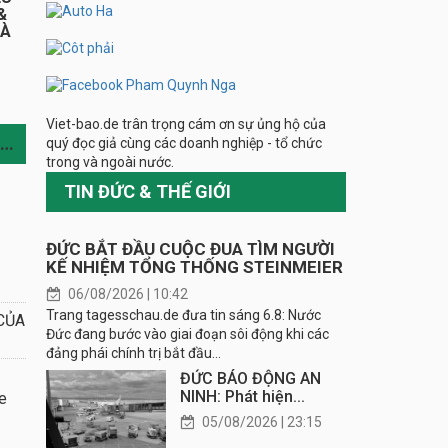
&
HÀ
Viet-bao.de trân trọng cám ơn sự ủng hộ của
TIN CÙNG CHUYÊN MỤC
quý đọc giả cùng các doanh nghiệp - tổ chức
trong và ngoài nước.
TIN ĐỨC & THẾ GIỚI
ĐỨC BẮT ĐẦU CUỘC ĐUA TÌM NGƯỜI
KẾ NHIỆM TỔNG THỐNG STEINMEIER
06/08/2026 | 10:42
Trang tagesschau.de đưa tin sáng 6.8: Nước
CỦA
Đức đang bước vào giai đoạn sôi động khi các
đảng phái chính trị bắt đầu...
ĐỨC BÁO ĐỘNG AN
NINH: Phát hiện...
e
05/08/2026 | 23:15