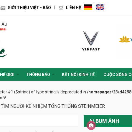
GIỚI THIỆU VIỆT - BÁO
LIÊN HỆ
HẾ GIỚI
THÔNG BÁO
KẾT NỐI KINH TẾ
CUỘC SỐNG C
eter #1 ($string) of type string is deprecated in
/homepages/23/d42989
ne
9
 TÌM NGƯỜI KẾ NHIỆM TỔNG THỐNG STEINMEIER
ALBUM ẢNH