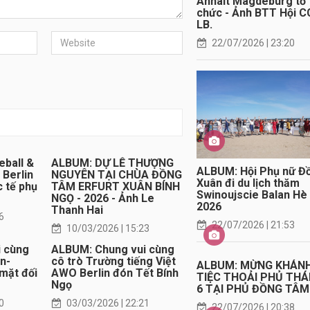
Anhalt Magdeburg tổ
chức - Ảnh BTT Hội C
LB.
22/07/2026 | 23:20
eball &
ALBUM: DỰ LỄ THƯỢNG
ALBUM: Hội Phụ nữ Đ
Berlin
NGUYÊN TẠI CHÙA ĐỒNG
Xuân đi du lịch thăm
 tế phụ
TÂM ERFURT XUÂN BÍNH
Swinoujscie Balan Hè
NGỌ - 2026 - Ảnh Le
2026
Thanh Hai
6
22/07/2026 | 21:53
10/03/2026 | 15:23
 cùng
ALBUM: Chung vui cùng
n-
cô trò Trường tiếng Việt
ALBUM: MỪNG KHÁN
mặt đối
AWO Berlin đón Tết Bính
TIỆC THOẢI PHỦ TH
Ngọ
6 TẠI PHỦ ĐỒNG TÂM
0
03/03/2026 | 22:21
22/07/2026 | 20:38