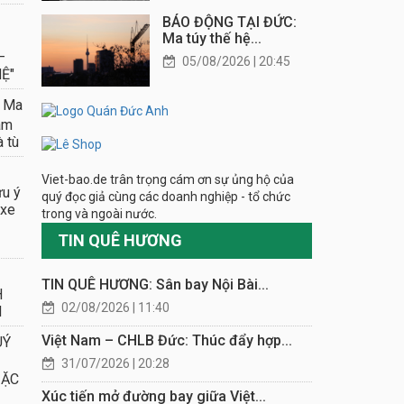
BÁO ĐỘNG TẠI ĐỨC:
Ma túy thế hệ...
–
05/08/2026 | 20:45
Ệ"
 Ma
âm
à tù
Viet-bao.de trân trọng cám ơn sự ủng hộ của
ưu ý
quý đọc giả cùng các doanh nghiệp - tổ chức
 xe
trong và ngoài nước.
TIN QUÊ HƯƠNG
TIN QUÊ HƯƠNG: Sân bay Nội Bài...
H
02/08/2026 | 11:40
N
Việt Nam – CHLB Đức: Thúc đẩy hợp...
UÝ
31/07/2026 | 20:28
ĐẶC
Xúc tiến mở đường bay giữa Việt...