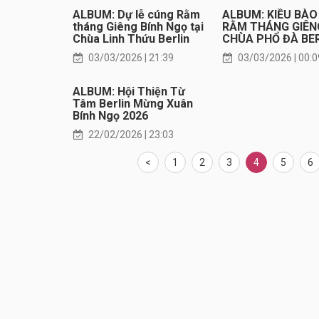
ALBUM: Dự lễ cúng Rằm
ALBUM: KIỀU BÀO
tháng Giêng Bính Ngọ tại
RẰM THÁNG GIÊN
Chùa Linh Thứu Berlin
CHÙA PHỔ ĐÀ BE
03/03/2026 | 21:39
03/03/2026 | 00:0
ALBUM: Hội Thiện Từ
Tâm Berlin Mừng Xuân
Bính Ngọ 2026
22/02/2026 | 23:03
<
1
2
3
4
5
6