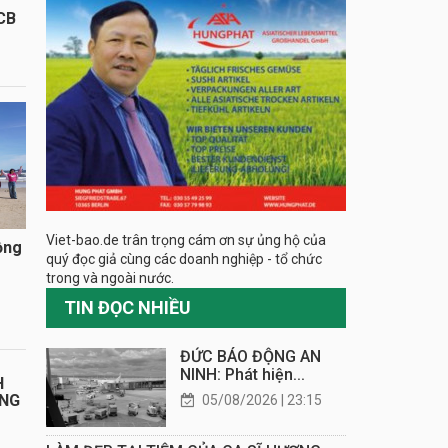
CB
Viet-bao.de trân trọng cám ơn sự ủng hộ của
ồng
quý đọc giả cùng các doanh nghiệp - tổ chức
trong và ngoài nước.
TIN ĐỌC NHIỀU
ĐỨC BÁO ĐỘNG AN
NINH: Phát hiện...
H
ÁNG
05/08/2026 | 23:15