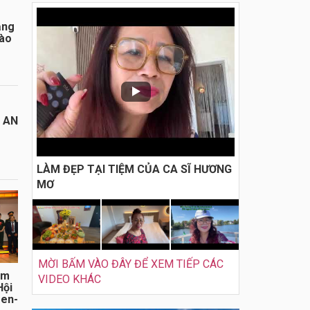
ằng
đào
I AN
LÀM ĐẸP TẠI TIỆM CỦA CA SĨ HƯƠNG
MƠ
MỜI BẤM VÀO ĐÂY ĐỂ XEM TIẾP CÁC
ăm
VIDEO KHÁC
Hội
sen-