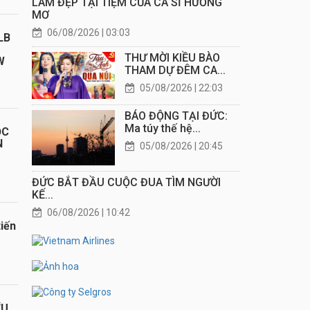
LÀM ĐẸP TẠI TIỆM CỦA CA SĨ HƯƠNG
MƠ
06/08/2026 | 03:03
LB
THƯ MỜI KIỀU BÀO
W
THAM DỰ ĐÊM CA...
05/08/2026 | 22:03
BÁO ĐỘNG TẠI ĐỨC:
Ma túy thế hệ...
ỌC
N
05/08/2026 | 20:45
ĐỨC BẮT ĐẦU CUỘC ĐUA TÌM NGƯỜI
KẾ...
06/08/2026 | 10:42
iến
ỂU