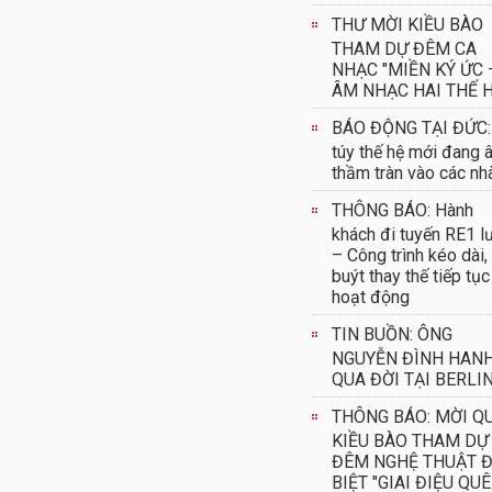
THƯ MỜI KIỀU BÀO
THAM DỰ ĐÊM CA
NHẠC "MIỀN KÝ ỨC 
ÂM NHẠC HAI THẾ H
BÁO ĐỘNG TẠI ĐỨC:
túy thế hệ mới đang 
thầm tràn vào các nh
THÔNG BÁO: Hành
khách đi tuyến RE1 l
– Công trình kéo dài,
buýt thay thế tiếp tục
hoạt động
TIN BUỒN: ÔNG
NGUYỄN ĐÌNH HAN
QUA ĐỜI TẠI BERLI
THÔNG BÁO: MỜI Q
KIỀU BÀO THAM DỰ
ĐÊM NGHỆ THUẬT 
BIỆT "GIAI ĐIỆU QUÊ