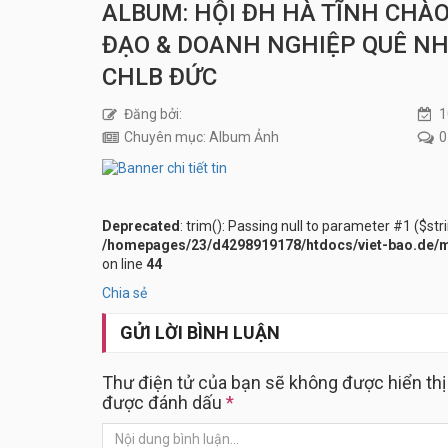
ALBUM: HỘI ĐH HÀ TĨNH CH
ĐẠO & DOANH NGHIỆP QUÊ NH
CHLB ĐỨC
Đăng bởi:
1
Chuyên mục: Album Ảnh
0
Deprecated
: trim(): Passing null to parameter #1 ($str
/homepages/23/d4298919178/htdocs/viet-bao.de/m
on line
44
Chia sẻ
GỬI LỜI BÌNH LUẬN
Thư điện tử của bạn sẽ không được hiển thị
được đánh dấu
*