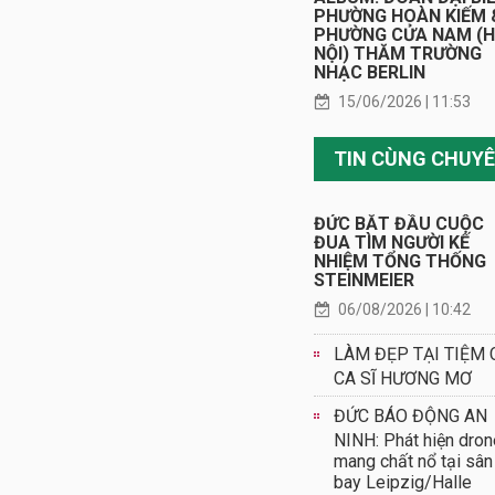
PHƯỜNG HOÀN KIẾM 
PHƯỜNG CỬA NAM (
NỘI) THĂM TRƯỜNG
NHẠC BERLIN
15/06/2026 | 11:53
ĐỨC BẮT ĐẦU CUỘC
ĐUA TÌM NGƯỜI KẾ
NHIỆM TỔNG THỐNG
STEINMEIER
06/08/2026 | 10:42
LÀM ĐẸP TẠI TIỆM 
CA SĨ HƯƠNG MƠ
ĐỨC BÁO ĐỘNG AN
NINH: Phát hiện dron
mang chất nổ tại sân
bay Leipzig/Halle