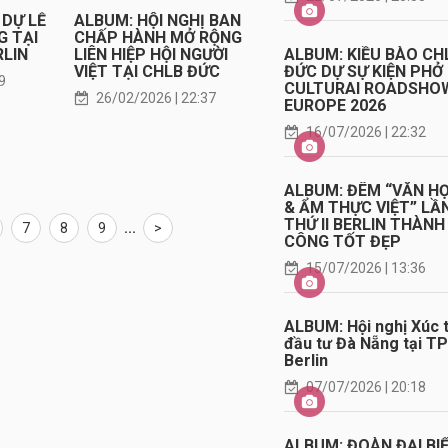
 DỰ LỄ
ALBUM: HỘI NGHỊ BAN
G TẠI
CHẤP HÀNH MỞ RỘNG
ALBUM: KIỀU BÀO CH
RLIN
LIÊN HIỆP HỘI NGƯỜI
ĐỨC DỰ SỰ KIỆN PHỞ
VIỆT TẠI CHLB ĐỨC
9
CULTURAI ROADSHO
26/02/2026 | 22:37
EUROPE 2026
16/07/2026 | 22:32
ALBUM: ĐÊM “VĂN H
& ẨM THỰC VIỆT” LẦ
THỨ II BERLIN THÀNH
7
8
9
...
>
CÔNG TỐT ĐẸP
15/07/2026 | 13:36
ALBUM: Hội nghị Xúc t
đầu tư Đà Nẵng tại TP
Berlin
07/07/2026 | 20:18
ALBUM: ĐOÀN ĐẠI BI