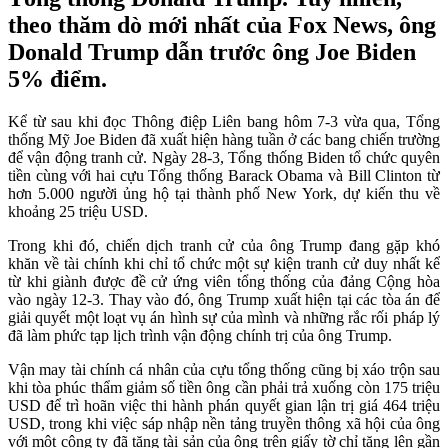
theo thăm dò mới nhất của Fox News, ông
Donald Trump dẫn trước ông Joe Biden
5% điểm.
Kể từ sau khi đọc Thông điệp Liên bang hôm 7-3 vừa qua, Tổng
thống Mỹ Joe Biden đã xuất hiện hàng tuần ở các bang chiến trường
để vận động tranh cử. Ngày 28-3, Tổng thống Biden tổ chức quyên
tiền cùng với hai cựu Tổng thống Barack Obama và Bill Clinton từ
hơn 5.000 người ủng hộ tại thành phố New York, dự kiến thu về
khoảng 25 triệu USD.
Trong khi đó, chiến dịch tranh cử của ông Trump đang gặp khó
khăn về tài chính khi chỉ tổ chức một sự kiện tranh cử duy nhất kể
từ khi giành được đề cử ứng viên tổng thống của đảng Cộng hòa
vào ngày 12-3. Thay vào đó, ông Trump xuất hiện tại các tòa án để
giải quyết một loạt vụ án hình sự của mình và những rắc rối pháp lý
đã làm phức tạp lịch trình vận động chính trị của ông Trump.
Vận may tài chính cá nhân của cựu tổng thống cũng bị xáo trộn sau
khi tòa phúc thẩm giảm số tiền ông cần phải trả xuống còn 175 triệu
USD để trì hoãn việc thi hành phán quyết gian lận trị giá 464 triệu
USD, trong khi việc sáp nhập nền tảng truyền thông xã hội của ông
với một công ty đã tăng tài sản của ông trên giấy tờ chỉ tăng lên gần