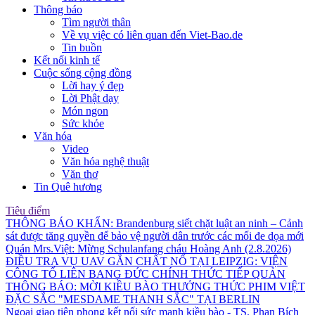
Thông báo
Tìm người thân
Về vụ việc có liên quan đến Viet-Bao.de
Tin buồn
Kết nối kinh tế
Cuộc sống cộng đồng
Lời hay ý đẹp
Lời Phật dạy
Món ngon
Sức khỏe
Văn hóa
Video
Văn hóa nghệ thuật
Văn thơ
Tin Quê hương
Tiêu điểm
THÔNG BÁO KHẨN: Brandenburg siết chặt luật an ninh – Cảnh
sát được tăng quyền để bảo vệ người dân trước các mối đe dọa mới
Quán Mrs.Việt: Mừng Schulanfang cháu Hoàng Anh (2.8.2026)
ĐIỀU TRA VỤ UAV GẮN CHẤT NỔ TẠI LEIPZIG: VIỆN
CÔNG TỐ LIÊN BANG ĐỨC CHÍNH THỨC TIẾP QUẢN
THÔNG BÁO: MỜI KIỀU BÀO THƯỞNG THỨC PHIM VIỆT
ĐẶC SẮC "MESDAME THANH SẮC" TẠI BERLIN
Ngoại giao tiên phong kết nối sức mạnh kiều bào - TS. Phan Bích