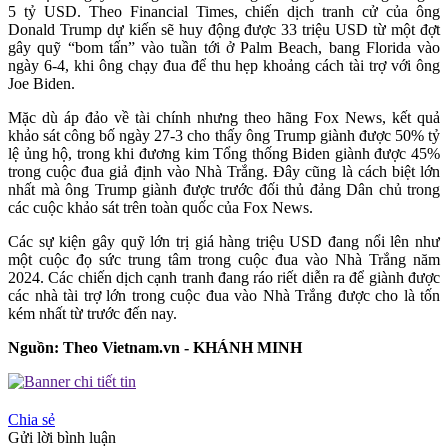
5 tỷ USD. Theo Financial Times, chiến dịch tranh cử của ông
Donald Trump dự kiến sẽ huy động được 33 triệu USD từ một đợt
gây quỹ “bom tấn” vào tuần tới ở Palm Beach, bang Florida vào
ngày 6-4, khi ông chạy đua để thu hẹp khoảng cách tài trợ với ông
Joe Biden.
Mặc dù áp đảo về tài chính nhưng theo hãng Fox News, kết quả
khảo sát công bố ngày 27-3 cho thấy ông Trump giành được 50% tỷ
lệ ủng hộ, trong khi đương kim Tổng thống Biden giành được 45%
trong cuộc đua giả định vào Nhà Trắng. Đây cũng là cách biệt lớn
nhất mà ông Trump giành được trước đối thủ đảng Dân chủ trong
các cuộc khảo sát trên toàn quốc của Fox News.
Các sự kiện gây quỹ lớn trị giá hàng triệu USD đang nổi lên như
một cuộc đọ sức trung tâm trong cuộc đua vào Nhà Trắng năm
2024. Các chiến dịch cạnh tranh đang ráo riết diễn ra để giành được
các nhà tài trợ lớn trong cuộc đua vào Nhà Trắng được cho là tốn
kém nhất từ ​​trước đến nay.
Nguồn: Theo Vietnam.vn - KHÁNH MINH
Chia sẻ
Gửi lời bình luận