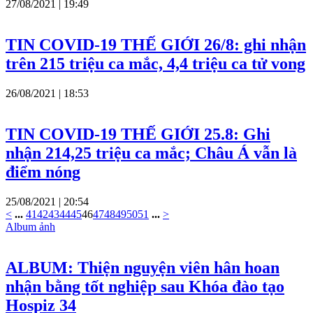
27/08/2021 | 19:49
TIN COVID-19 THẾ GIỚI 26/8: ghi nhận
trên 215 triệu ca mắc, 4,4 triệu ca tử vong
26/08/2021 | 18:53
TIN COVID-19 THẾ GIỚI 25.8: Ghi
nhận 214,25 triệu ca mắc; Châu Á vẫn là
điểm nóng
25/08/2021 | 20:54
<
...
41
42
43
44
45
46
47
48
49
50
51
...
>
Album ảnh
ALBUM: Thiện nguyện viên hân hoan
nhận bằng tốt nghiệp sau Khóa đào tạo
Hospiz 34