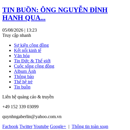
TIN BUỒN: ÔNG NGUYỄN ĐÌNH
HANH QUA...
05/08/2026 | 13:23
Truy cập nhanh
Sự kiện cộng đồng
Kết nối kinh tế
Văn hóa
Tin Đức & Thế giới
Cuộc sống cộng đồng
Album Ảnh
Thông báo
Thế hệ trẻ
Tin buồn
Liên hệ quảng cáo & truyền
+49 152 339 03099
quynhngaberlin@yahoo.com.vn
Facbook
Twitter
Youtube
Google+
|
Thông tin toàn soạn