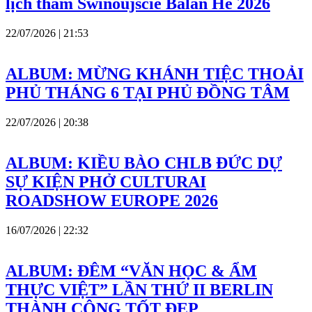
lịch thăm Swinoujscie Balan Hè 2026
22/07/2026 | 21:53
ALBUM: MỪNG KHÁNH TIỆC THOẢI
PHỦ THÁNG 6 TẠI PHỦ ĐỒNG TÂM
22/07/2026 | 20:38
ALBUM: KIỀU BÀO CHLB ĐỨC DỰ
SỰ KIỆN PHỞ CULTURAI
ROADSHOW EUROPE 2026
16/07/2026 | 22:32
ALBUM: ĐÊM “VĂN HỌC & ẨM
THỰC VIỆT” LẦN THỨ II BERLIN
THÀNH CÔNG TỐT ĐẸP