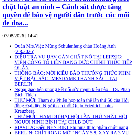
chặt luật an ninh – Cảnh sát được tăng
quyền để bảo vệ người dân trước các mối
đe dọa...
07/08/2026 | 14:41
Quán Mrs.Việt: Mừng Schulanfang cháu Hoàng Anh
(2.8.2026)
ĐIỀU TRA VỤ UAV GẮN CHẤT NỔ TẠI LEIPZIG:
VIỆN CÔNG TỐ LIÊN BANG ĐỨC CHÍNH THỨC TIẾP
QUẢN
THÔNG BÁO: MỜI KIỀU BÀO THƯỞNG THỨC PHIM
VIỆT ĐẶC SẮC "MESDAME THANH SẮC" TẠI
BERLIN
Ngoại giao tiên phong kết nối sức mạnh kiều bào - TS. Phan
Bích Thiện
THƯ MỜI: Tham dự Phiên họp toàn thể lần thứ 50 của Hội
đồng Đại diện Người cao tuổi Quận Friedrichshain-
Kreuzberg
THƯ MỜI THAM DỰ ĐẠI HỘI LẦN THỨ NHẤT HỘI
NGƯỜI NINH BÌNH TẠI CHLB ĐỨC
RIAVITA: Điều NÊN BIẾT khi mua thực phẩm chức năng
BERLIN: CHỈ TRONG MỘT NGÀY 5.8, XẢY RA 3 VỤ