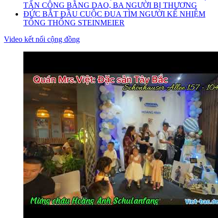
TẤN CÔNG BẰNG DAO, BA NGƯỜI BỊ THƯƠNG
ĐỨC BẮT ĐẦU CUỘC ĐUA TÌM NGƯỜI KẾ NHIỆM
TỔNG THỐNG STEINMEIER
Video kết nối cộng đồng