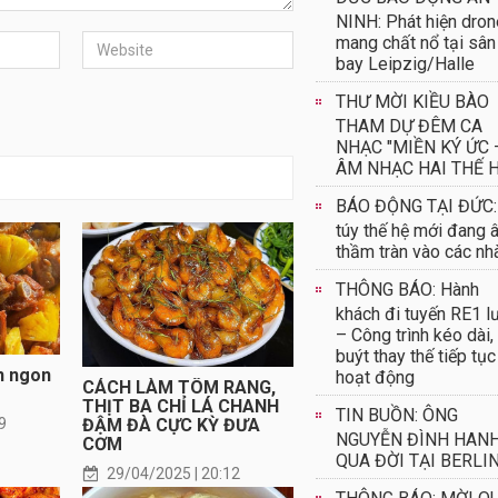
NINH: Phát hiện dron
mang chất nổ tại sân
bay Leipzig/Halle
THƯ MỜI KIỀU BÀO
THAM DỰ ĐÊM CA
NHẠC "MIỀN KÝ ỨC 
ÂM NHẠC HAI THẾ H
BÁO ĐỘNG TẠI ĐỨC:
túy thế hệ mới đang 
thầm tràn vào các nh
THÔNG BÁO: Hành
khách đi tuyến RE1 l
– Công trình kéo dài,
buýt thay thế tiếp tục
n ngon
hoạt động
CÁCH LÀM TÔM RANG,
THỊT BA CHỈ LÁ CHANH
TIN BUỒN: ÔNG
ĐẬM ĐÀ CỰC KỲ ĐƯA
9
NGUYỄN ĐÌNH HAN
CƠM
QUA ĐỜI TẠI BERLI
29/04/2025 | 20:12