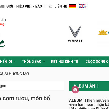
GIỚI THIỆU VIỆT - BÁO
LIÊN HỆ
HẾ GIỚI
THÔNG BÁO
KẾT NỐI KINH TẾ
CUỘC SỐNG C
CA SĨ HƯƠNG MƠ
gon
ALBUM ẢNH
ỏ cơm rượu, món bổ
ALBUM: Thiện nguyện
viên hân hoan nhận b
tốt nghiệp sau Khóa 