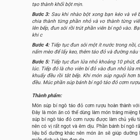
tạo thành khối bột mịn.
Bước 3:
Sau khi nhào bột xong bạn kéo và vê b
chia thành từng phần nhỏ và vo thành từng viê
lên bếp, đun sôi rồi trút phần viên bí ngô vào. 
khi c
Bước 4:
Tiếp tục đun sôi một ít nước trong nồi
nấm mèo để lấy keo, thêm táo đỏ và đường nâu v
Bước 5:
Tiếp tục đun lửa nhỏ khoảng 10 phút, 
lúc. Tiếp đó là cho viên bí đỏ vào đun nhỏ lửa m
khuấy đều rồi tắt bếp. Khi món súp nguội hơn 
đều. Múc phần súp bánh bí ngô táo đỏ cơm rượu 
Thành phẩm:
Món súp bí ngô táo đỏ cơm rượu hoàn thành với
Đây là món ăn có thể dùng làm món tráng miệng
súp bí ngô táo đỏ cơm rượu được làm chủ yếu t
nên có vị rất ngọt và êm dịu. Phần bánh bí ngô 
liệu bổ dưỡng khác nên món ăn sẽ giúp dưỡng k
miễn dịch và làm đẹp da.