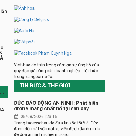
iến
ỂU
&
HÀ
Viet-bao.de trân trọng cám ơn sự ủng hộ của
quý đọc giả cùng các doanh nghiệp - tổ chức
trong và ngoài nước.
TIN ĐỨC & THẾ GIỚI
TIN CÙNG CHUYÊN MỤC
ĐỨC BÁO ĐỘNG AN NINH: Phát hiện
drone mang chất nổ tại sân bay...
ỦA
05/08/2026 | 23:15
Trang tagesschau.de đưa tin sốc tối 5.8: Đức
đang đối mặt với một vụ việc được đánh giá là
đe dọa an ninh nghiêm trọng...