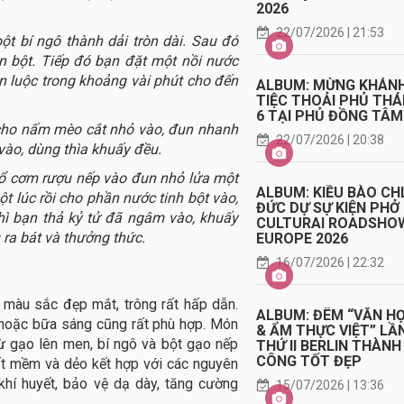
2026
22/07/2026 | 21:53
ột bí ngô thành dải tròn dài. Sau đó
n bột. Tiếp đó bạn đặt một nồi nước
Bạn luộc trong khoảng vài phút cho đến
ALBUM: MỪNG KHÁN
TIỆC THOẢI PHỦ TH
6 TẠI PHỦ ĐỒNG TÂM
, cho nấm mèo cắt nhỏ vào, đun nhanh
22/07/2026 | 20:38
ào, dùng thìa khuấy đều.
đổ cơm rượu nếp vào đun nhỏ lửa một
ALBUM: KIỀU BÀO CH
ột lúc rồi cho phần nước tinh bột vào,
ĐỨC DỰ SỰ KIỆN PHỞ
thì bạn thả kỷ tử đã ngâm vào, khuấy
CULTURAI ROADSHO
ra bát và thưởng thức.
EUROPE 2026
16/07/2026 | 22:32
 màu sắc đẹp mắt, trông rất hấp dẫn.
ALBUM: ĐÊM “VĂN H
 hoặc bữa sáng cũng rất phù hợp. Món
& ẨM THỰC VIỆT” LẦ
ừ gạo lên men, bí ngô và bột gạo nếp
THỨ II BERLIN THÀNH
CÔNG TỐT ĐẸP
rất mềm và dẻo kết hợp với các nguyên
hí huyết, bảo vệ dạ dày, tăng cường
15/07/2026 | 13:36