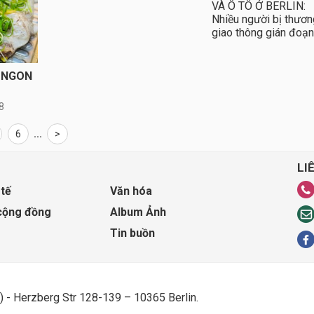
VÀ Ô TÔ Ở BERLIN:
Nhiều người bị thươn
giao thông gián đoạn
N NGON
8
6
...
>
LI
 tế
Văn hóa
cộng đồng
Album Ảnh
Tin buồn
) - Herzberg Str 128-139 – 10365 Berlin.