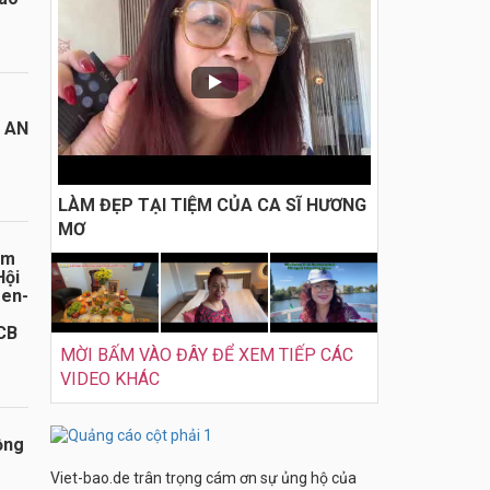
I AN
LÀM ĐẸP TẠI TIỆM CỦA CA SĨ HƯƠNG
MƠ
ăm
Hội
sen-
CB
MỜI BẤM VÀO ĐÂY ĐỂ XEM TIẾP CÁC
VIDEO KHÁC
ồng
Viet-bao.de trân trọng cám ơn sự ủng hộ của