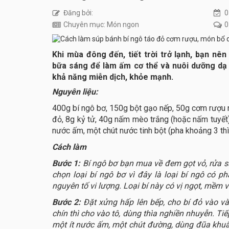
Đăng bởi:
0
Chuyên mục: Món ngon
0
Khi mùa đông đến, tiết trời trở lạnh, bạn n
bữa sáng để làm ấm cơ thể và nuôi dưỡng dạ 
khả năng miễn dịch, khỏe mạnh.
Nguyên liệu:
400g bí ngô bơ, 150g bột gạo nếp, 50g cơm rượu 
đỏ, 8g kỷ tử, 40g nấm mèo trắng (hoặc nấm tuyết)
nước ấm, một chút nước tinh bột (pha khoảng 3 thìa
Cách làm
Bước 1:
Bí ngô bơ bạn mua về đem gọt vỏ, rửa s
chọn loại bí ngô bơ vì đây là loại bí ngô có ph
nguyên tố vi lượng. Loại bí này có vị ngọt, mềm 
Bước 2:
Đặt xửng hấp lên bếp, cho bí đỏ vào và
chín thì cho vào tô, dùng thìa nghiền nhuyễn. Ti
một ít nước ấm, một chút đường, dùng đũa khuấ