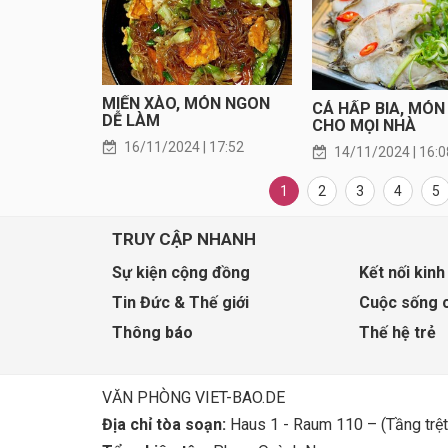
MIẾN XÀO, MÓN NGON
CÁ HẤP BIA, MÓ
DỄ LÀM
CHO MỌI NHÀ
16/11/2024 | 17:52
14/11/2024 | 16:0
1
2
3
4
5
TRUY CẬP NHANH
Sự kiện cộng đồng
Kết nối kinh
Tin Đức & Thế giới
Cuộc sống 
Thông báo
Thế hệ trẻ
VĂN PHÒNG VIET-BAO.DE
Địa chỉ tòa soạn:
Haus 1 - Raum 110 – (Tầng trệt