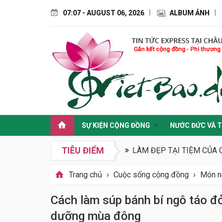
07:07 - AUGUST 06, 2026
ALBUM ẢNH
SỰ KIỆN CỘNG ĐỒNG
NƯỚC ĐỨC VÀ T
TIÊU ĐIỂM
LÀM ĐẸP TẠI TIỆM CỦA 
Trang chủ
›
Cuộc sống cộng đồng
›
Món n
Cách làm súp bánh bí ngô táo đ
dưỡng mùa đông