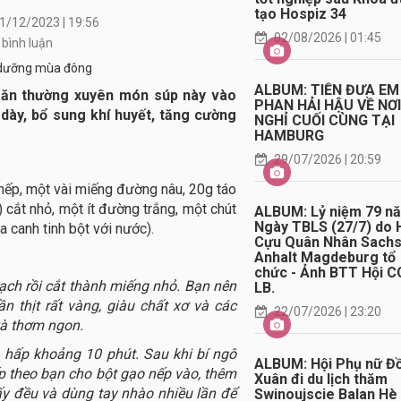
tạo Hospiz 34
1/12/2023 | 19:56
02/08/2026 | 01:45
 bình luận
ALBUM: TIỄN ĐƯA EM
ên ăn thường xuyên món súp này vào
PHAN HẢI HẬU VỀ NƠ
dày, bổ sung khí huyết, tăng cường
NGHỈ CUỐI CÙNG TẠI
HAMBURG
29/07/2026 | 20:59
nếp, một vài miếng đường nâu, 20g táo
 cắt nhỏ, một ít đường trắng, một chút
ALBUM: Lỷ niệm 79 n
Ngày TBLS (27/7) do 
 canh tinh bột với nước).
Cựu Quân Nhân Sach
Anhalt Magdeburg tổ
chức - Ảnh BTT Hội C
ạch rồi cắt thành miếng nhỏ. Bạn nên
LB.
ần thịt rất vàng, giàu chất xơ và các
22/07/2026 | 23:20
và thơm ngon.
 hấp khoảng 10 phút. Sau khi bí ngô
ALBUM: Hội Phụ nữ Đ
ếp theo bạn cho bột gạo nếp vào, thêm
Xuân đi du lịch thăm
y đều và dùng tay nhào nhiều lần để
Swinoujscie Balan Hè