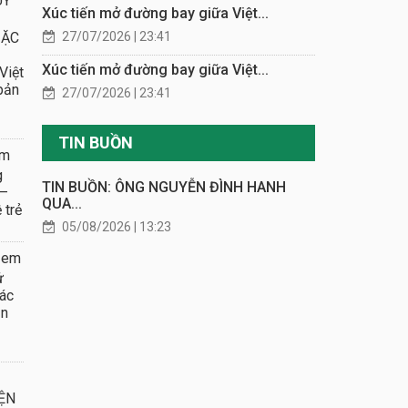
UÝ
Xúc tiến mở đường bay giữa Việt...
27/07/2026 | 23:41
ĐẶC
Xúc tiến mở đường bay giữa Việt...
Việt
 bản
27/07/2026 | 23:41
TIN BUỒN
em
g
TIN BUỒN: ÔNG NGUYỄN ĐÌNH HANH
 –
QUA...
 trẻ
05/08/2026 | 13:23
 em
ử
ác
ẫn
ỆN