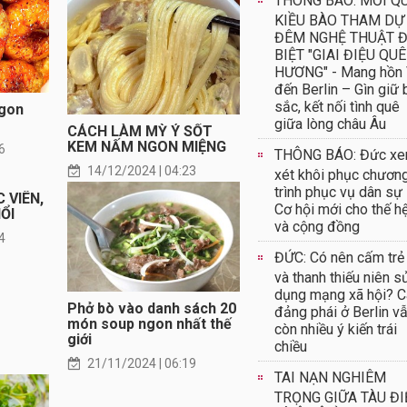
THÔNG BÁO: MỜI Q
KIỀU BÀO THAM DỰ
ĐÊM NGHỆ THUẬT 
BIỆT "GIAI ĐIỆU QUÊ
HƯƠNG" - Mang hồn 
đến Berlin – Gìn giữ
sắc, kết nối tình quê
ngon
giữa lòng châu Âu
CÁCH LÀM MỲ Ý SỐT
KEM NẤM NGON MIỆNG
6
THÔNG BÁO: Đức x
14/12/2024 | 04:23
xét khôi phục chươn
trình phục vụ dân sự
 VIÊN,
Cơ hội mới cho thế hệ
ỔI
và cộng đồng
4
ĐỨC: Có nên cấm trẻ
và thanh thiếu niên s
dụng mạng xã hội? C
Phở bò vào danh sách 20
đảng phái ở Berlin v
món soup ngon nhất thế
còn nhiều ý kiến trái
giới
chiều
21/11/2024 | 06:19
TAI NẠN NGHIÊM
TRỌNG GIỮA TÀU ĐI