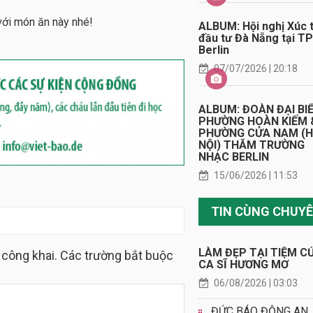
với món ăn này nhé!
ALBUM: Hội nghị Xúc t
đầu tư Đà Nẵng tại TP
Berlin
07/07/2026 | 20:18
ALBUM: ĐOÀN ĐẠI BI
PHƯỜNG HOÀN KIẾM 
PHƯỜNG CỬA NAM (
NỘI) THĂM TRƯỜNG
NHẠC BERLIN
15/06/2026 | 11:53
LÀM ĐẸP TẠI TIỆM C
 công khai. Các trường bắt buộc
CA SĨ HƯƠNG MƠ
06/08/2026 | 03:03
ĐỨC BÁO ĐỘNG AN