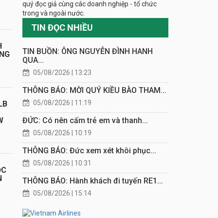
quý đọc giả cùng các doanh nghiệp - tổ chức
trong và ngoài nước.
TIN ĐỌC NHIỀU
H
TIN BUỒN: ÔNG NGUYỄN ĐÌNH HANH
ÁNG
QUA...
05/08/2026 | 13:23
THÔNG BÁO: MỜI QUÝ KIỀU BÀO THAM...
05/08/2026 | 11:19
LB
ĐỨC: Có nên cấm trẻ em và thanh...
W
05/08/2026 | 10:19
THÔNG BÁO: Đức xem xét khôi phục...
05/08/2026 | 10:31
ỌC
N
THÔNG BÁO: Hành khách đi tuyến RE1...
05/08/2026 | 15:14