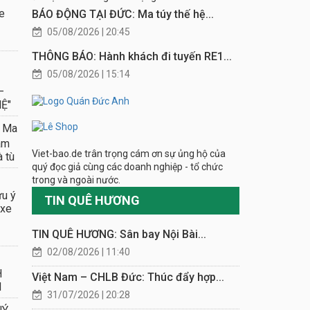
e
BÁO ĐỘNG TẠI ĐỨC: Ma túy thế hệ...
05/08/2026 | 20:45
THÔNG BÁO: Hành khách đi tuyến RE1...
05/08/2026 | 15:14
–
Ệ"
 Ma
âm
Viet-bao.de trân trọng cám ơn sự ủng hộ của
à tù
quý đọc giả cùng các doanh nghiệp - tổ chức
trong và ngoài nước.
ưu ý
TIN QUÊ HƯƠNG
 xe
TIN QUÊ HƯƠNG: Sân bay Nội Bài...
02/08/2026 | 11:40
H
Việt Nam – CHLB Đức: Thúc đẩy hợp...
N
31/07/2026 | 20:28