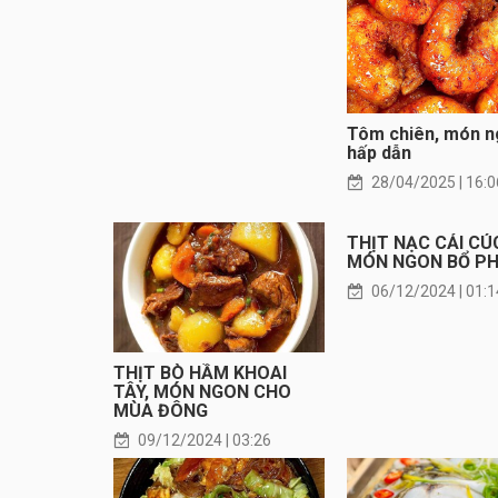
Tôm chiên, món 
hấp dẫn
28/04/2025 | 16:0
THỊT NẠC CẢI CÚC
MÓN NGON BỔ PH
06/12/2024 | 01:1
THỊT BÒ HẦM KHOAI
TÂY, MÓN NGON CHO
MÙA ĐÔNG
09/12/2024 | 03:26