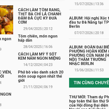
15/07/2026 | 13:36
CÁCH LÀM TÔM RANG,
THỊT BA CHỈ LÁ CHANH
ĐẬM ĐÀ CỰC KỲ ĐƯA
ALBUM: Hội nghị Xúc t
CƠM
đầu tư Đà Nẵng tại TP
Berlin
29/04/2025 | 20:12
07/07/2026 | 20:18
Tôm chiên, món ngon
n ngon
hấp dẫn
28/04/2025 | 16:06
ALBUM: ĐOÀN ĐẠI BI
9
PHƯỜNG HOÀN KIẾM 
CÁCH LÀM MỲ Ý SỐT
PHƯỜNG CỬA NAM (
KEM NẤM NGON MIỆNG
NỘI) THĂM TRƯỜNG
NHẠC BERLIN
14/12/2024 | 04:23
15/06/2026 | 11:53
 VIÊN,
Phở bò vào danh sách 20
ỔI
món soup ngon nhất thế
giới
4
21/11/2024 | 06:19
N NGON
THƯ MỜI: Tham dự Ph
họp toàn thể lần thứ 5
8
của Hội đồng Đại diện