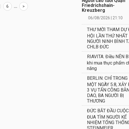
Người cao tuổi Quận
Friedrichshain-
6
...
>
Kreuzberg
06/08/2026 | 21:10
THƯ MỜI THAM DỰ 
HỘI LẦN THỨ NHẤT
NGƯỜI NINH BÌNH T
CHLB ĐỨC
RIAVITA: Điều NÊN B
khi mua thực phẩm c
năng
BERLIN: CHỈ TRONG
MỘT NGÀY 5.8, XẢY 
3 VỤ TẤN CÔNG BẰ
DAO, BA NGƯỜI BỊ
THƯƠNG
ĐỨC BẮT ĐẦU CUỘC
ĐUA TÌM NGƯỜI KẾ
NHIỆM TỔNG THỐN
STEINMEIER