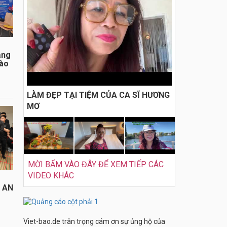
ằng
đào
LÀM ĐẸP TẠI TIỆM CỦA CA SĨ HƯƠNG
MƠ
MỜI BẤM VÀO ĐÂY ĐỂ XEM TIẾP CÁC
VIDEO KHÁC
I AN
Viet-bao.de trân trọng cám ơn sự ủng hộ của