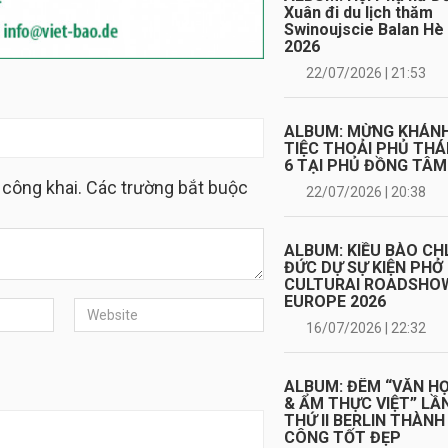
Xuân đi du lịch thăm
Swinoujscie Balan Hè
2026
22/07/2026 | 21:53
ALBUM: MỪNG KHÁN
TIỆC THOẢI PHỦ TH
6 TẠI PHỦ ĐỒNG TÂM
 công khai. Các trường bắt buộc
22/07/2026 | 20:38
ALBUM: KIỀU BÀO CH
ĐỨC DỰ SỰ KIỆN PHỞ
CULTURAI ROADSHO
EUROPE 2026
16/07/2026 | 22:32
ALBUM: ĐÊM “VĂN H
& ẨM THỰC VIỆT” LẦ
THỨ II BERLIN THÀNH
CÔNG TỐT ĐẸP