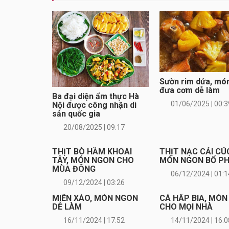
Sườn rim dứa, mó
đưa cơm dễ làm
Ba đại diện ẩm thực Hà
01/06/2025 | 00:3
Nội được công nhận di
sản quốc gia
20/08/2025 | 09:17
THỊT BÒ HẦM KHOAI
THỊT NẠC CẢI CÚC
TÂY, MÓN NGON CHO
MÓN NGON BỔ PH
MÙA ĐÔNG
06/12/2024 | 01:1
09/12/2024 | 03:26
MIẾN XÀO, MÓN NGON
CÁ HẤP BIA, MÓ
DỄ LÀM
CHO MỌI NHÀ
16/11/2024 | 17:52
14/11/2024 | 16:0