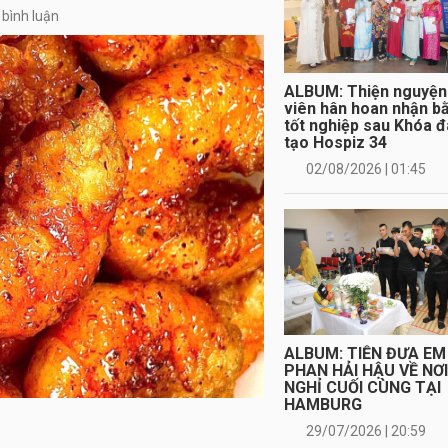
 bình luận
ALBUM: Thiện nguyện
viên hân hoan nhận b
tốt nghiệp sau Khóa 
tạo Hospiz 34
02/08/2026 | 01:45
ALBUM: TIỄN ĐƯA EM
PHAN HẢI HẬU VỀ NƠ
NGHỈ CUỐI CÙNG TẠI
HAMBURG
29/07/2026 | 20:59