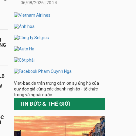
06/08/2026 | 20:24
H
ÁNG
LB
Viet-bao.de trân trọng cám ơn sự ủng hộ của
W
quý đọc giả cùng các doanh nghiệp - tổ chức
trong và ngoài nước.
TIN ĐỨC & THẾ GIỚI
ỌC
N