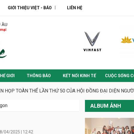
GIỚI THIỆU VIỆT - BÁO
LIÊN HỆ
HẾ GIỚI
THÔNG BÁO
KẾT NỐI KINH TẾ
CUỘC SỐNG C
ÊN HỌP TOÀN THỂ LẦN THỨ 50 CỦA HỘI ĐỒNG ĐẠI DIỆN NGƯ
gon
ALBUM ẢNH
8/04/2025 | 12:42