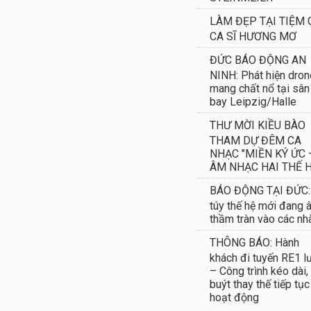
LÀM ĐẸP TẠI TIỆM 
CA SĨ HƯƠNG MƠ
ĐỨC BÁO ĐỘNG AN
NINH: Phát hiện dron
mang chất nổ tại sân
bay Leipzig/Halle
THƯ MỜI KIỀU BÀO
THAM DỰ ĐÊM CA
NHẠC "MIỀN KÝ ỨC 
ÂM NHẠC HAI THẾ H
BÁO ĐỘNG TẠI ĐỨC:
túy thế hệ mới đang 
thầm tràn vào các nh
THÔNG BÁO: Hành
khách đi tuyến RE1 l
– Công trình kéo dài,
buýt thay thế tiếp tục
hoạt động