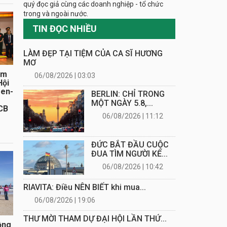
quý đọc giả cùng các doanh nghiệp - tổ chức
trong và ngoài nước.
TIN ĐỌC NHIỀU
LÀM ĐẸP TẠI TIỆM CỦA CA SĨ HƯƠNG
MƠ
ăm
06/08/2026 | 03:03
Hội
sen-
BERLIN: CHỈ TRONG
MỘT NGÀY 5.8,...
CB
06/08/2026 | 11:12
ĐỨC BẮT ĐẦU CUỘC
ĐUA TÌM NGƯỜI KẾ...
06/08/2026 | 10:42
RIAVITA: Điều NÊN BIẾT khi mua...
06/08/2026 | 19:06
THƯ MỜI THAM DỰ ĐẠI HỘI LẦN THỨ...
ồng