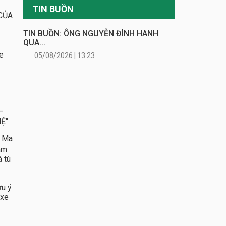
TIN BUỒN
CỦA
TIN BUỒN: ÔNG NGUYỄN ĐÌNH HANH
QUA...
e
05/08/2026 | 13:23
–
Ệ"
 Ma
âm
à tù
ưu ý
 xe