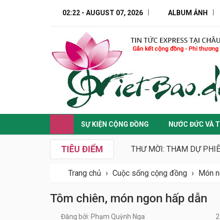
02:22 - AUGUST 07, 2026
ALBUM ẢNH
SỰ KIỆN CỘNG ĐỒNG
NƯỚC ĐỨC VÀ T
TIÊU ĐIỂM
THƯ MỜI: THAM DỰ PHI
Trang chủ
›
Cuộc sống cộng đồng
›
Món n
Tôm chiên, món ngon hấp dẫn
Đăng bởi: Phạm Quỳnh Nga
2