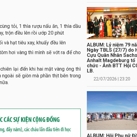
ùng tỏi, 1 thìa rượu nấu ăn, 1 thìa dầu
y, trộn đều lên rồi ướp 20 phút
ối và hạt tiêu xay, khuấy đều lên
ALBUM: Lỷ niệm 79 n
Ngày TBLS (27/7) do 
tôm hơi vàng thì mình sẽ vớt ra để cho
Cựu Quân Nhân Sach
Anhalt Magdeburg tổ
chức - Ảnh BTT Hội C
hiên lại đến khi hai mặt vàng óng thì
LB.
n ngoài sẽ giòn mà phần thịt bên trong
22/07/2026 | 23:20
nữa.
ALBUM: Hội Phụ nữ Đ