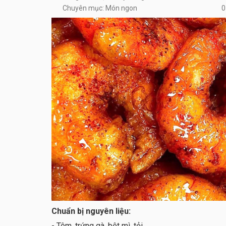
Chuyên mục: Món ngon
0
Chuẩn bị nguyên liệu:
- Tôm, trứng gà, bột mì, tỏi