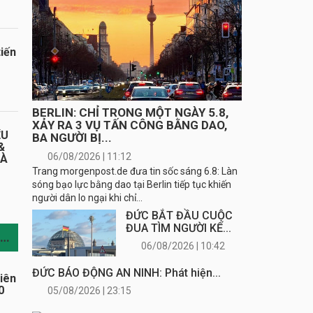
iến
BERLIN: CHỈ TRONG MỘT NGÀY 5.8,
XẢY RA 3 VỤ TẤN CÔNG BẰNG DAO,
ỂU
BA NGƯỜI BỊ...
&
06/08/2026 | 11:12
HÀ
Trang morgenpost.de đưa tin sốc sáng 6.8: Làn
sóng bạo lực bằng dao tại Berlin tiếp tục khiến
người dân lo ngại khi chỉ...
ĐỨC BẮT ĐẦU CUỘC
ĐUA TÌM NGƯỜI KẾ...
TIN CÙNG CHUYÊN MỤC
06/08/2026 | 10:42
ĐỨC BÁO ĐỘNG AN NINH: Phát hiện...
iên
0
05/08/2026 | 23:15