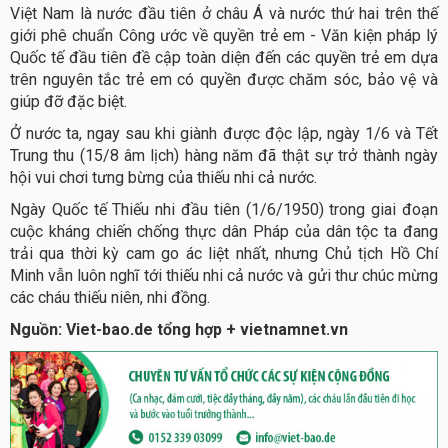
Việt Nam là nước đầu tiên ở châu Á và nước thứ hai trên thế
giới phê chuẩn Công ước về quyền trẻ em - Văn kiện pháp lý
Quốc tế đầu tiên đề cập toàn diện đến các quyền trẻ em dựa
trên nguyên tắc trẻ em có quyền được chăm sóc, bảo vệ và
giúp đỡ đặc biệt.
Ở nước ta, ngay sau khi giành được độc lập, ngày 1/6 và Tết
Trung thu (15/8 âm lịch) hàng năm đã thật sự trở thành ngày
hội vui chơi tưng bừng của thiếu nhi cả nước.
Ngày Quốc tế Thiếu nhi đầu tiên (1/6/1950) trong giai đoạn
cuộc kháng chiến chống thực dân Pháp của dân tộc ta đang
trải qua thời kỳ cam go ác liệt nhất, nhưng Chủ tịch Hồ Chí
Minh vẫn luôn nghĩ tới thiếu nhi cả nước và gửi thư chúc mừng
các cháu thiếu niên, nhi đồng.
Nguồn: Viet-bao.de tổng hợp + vietnamnet.vn