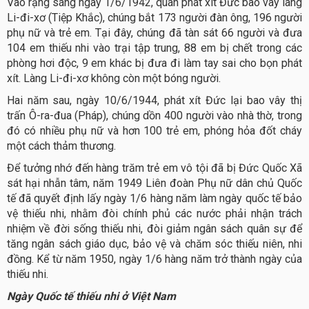
Vào rạng sáng ngày 1/6/1942, quân phát xít Đức bao vây làng
Li-đi-xơ (Tiệp Khắc), chúng bắt 173 người đàn ông, 196 người
phụ nữ và trẻ em. Tại đây, chúng đã tàn sát 66 người và đưa
104 em thiếu nhi vào trại tập trung, 88 em bị chết trong các
phòng hơi độc, 9 em khác bị đưa đi làm tay sai cho bọn phát
xít. Làng Li-đi-xơ không còn một bóng người.
Hai năm sau, ngày 10/6/1944, phát xít Đức lại bao vây thị
trấn Ô-ra-đua (Pháp), chúng dồn 400 người vào nhà thờ, trong
đó có nhiều phụ nữ và hơn 100 trẻ em, phóng hỏa đốt cháy
một cách thảm thương.
Để tưởng nhớ đến hàng trăm trẻ em vô tội đã bị Đức Quốc Xã
sát hại nhẫn tâm, năm 1949 Liên đoàn Phụ nữ dân chủ Quốc
tế đã quyết định lấy ngày 1/6 hàng năm làm ngày quốc tế bảo
vệ thiếu nhi, nhằm đòi chính phủ các nước phải nhận trách
nhiệm về đời sống thiếu nhi, đòi giảm ngân sách quân sự để
tăng ngân sách giáo dục, bảo vệ và chăm sóc thiếu niên, nhi
đồng. Kể từ năm 1950, ngày 1/6 hàng năm trở thành ngày của
thiếu nhi.
Ngày Quốc tế thiếu nhi ở Việt Nam