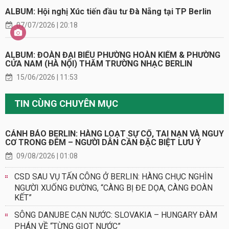
ALBUM: Hội nghị Xúc tiến đầu tư Đà Nẵng tại TP Berlin
07/07/2026 | 20:18
ALBUM: ĐOÀN ĐẠI BIỂU PHƯỜNG HOÀN KIẾM & PHƯỜNG
CỬA NAM (HÀ NỘI) THĂM TRƯỜNG NHẠC BERLIN
15/06/2026 | 11:53
TIN CÙNG CHUYÊN MỤC
CẢNH BÁO BERLIN: HÀNG LOẠT SỰ CỐ, TAI NẠN VÀ NGUY
CƠ TRONG ĐÊM – NGƯỜI DÂN CẦN ĐẶC BIỆT LƯU Ý
09/08/2026 | 01:08
CSD SAU VỤ TẤN CÔNG Ở BERLIN: HÀNG CHỤC NGHÌN
NGƯỜI XUỐNG ĐƯỜNG, “CÀNG BỊ ĐE DỌA, CÀNG ĐOÀN
KẾT”
SÔNG DANUBE CẠN NƯỚC: SLOVAKIA – HUNGARY ĐÀM
PHÁN VỀ “TỪNG GIỌT NƯỚC”