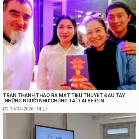
TRẦN THANH THẢO RA MẮT TIỂU THUYẾT ĐẦU TAY
´NHỮNG NGƯỜI NHƯ CHÚNG TA´ TẠI BERLIN
10/04/2026 | 14:27