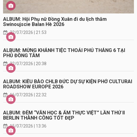
ALBUM: Hội Phụ nữ Đồng Xuân đi du lịch thăm
Swinoujscie Balan Hè 2026
22/07/2026 | 21:53
ALBUM: MỪNG KHÁNH TIỆC THOẢI PHỦ THÁNG 6 TẠI
PHỦ ĐỒNG TÂM
22/07/2026 | 20:38
ALBUM: KIỀU BÀO CHLB ĐỨC DỰ SỰ KIỆN PHỞ CULTURAI
ROADSHOW EUROPE 2026
16/07/2026 | 22:32
ALBUM: ĐÊM “VĂN HỌC & ẨM THỰC VIỆT” LẦN THỨ II
BERLIN THÀNH CÔNG TỐT ĐẸP
15/07/2026 | 13:36