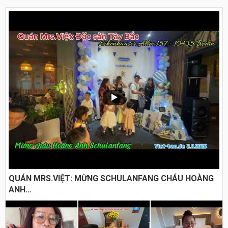
QUÁN MRS.VIỆT: MỪNG SCHULANFANG CHÁU HOÀNG
ANH...