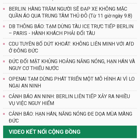
BERLIN: HÀNG TRĂM NGƯỜI SẼ ĐẠP XE KHÔNG MẶC
QUẦN ÁO QUA TRUNG TÂM THỦ ĐÔ (Từ 11 giờ ngày 9.8)
DB THÔNG BÁO: TẠM DỪNG TÀU ICE TRỰC TIẾP BERLIN
– PARIS - HÀNH KHÁCH PHẢI ĐỔI TÀU
CDU TUYÊN BỐ DỨT KHOÁT: KHÔNG LIÊN MINH VỚI AfD
Ở ĐÔNG ĐỨC
ĐỨC ĐỐI MẶT KHỦNG HOẢNG NẮNG NÓNG, HẠN HÁN VÀ
NGUY CƠ THIẾU NƯỚC
OPENAI TẠM DỪNG PHÁT TRIỂN MỘT MÔ HÌNH AI VÌ LO
NGẠI AN NINH
CẢNH BÁO AN NINH: BERLIN LIÊN TIẾP XẢY RA NHIỀU
VỤ VIỆC NGUY HIỂM
CẢNH BÁO: HẠN HÁN, NẮNG NÓNG ĐE DỌA MÙA MÀNG
ĐỨC
VIDEO KẾT NỐI CỘNG ĐỒNG