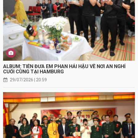
ALBUM: TIỄN ĐƯA EM PHAN HẢI HẬU VỀ NƠI AN NGHỈ
CUỐI CÙNG TẠI HAMBURG
29/07/2026 | 20:59