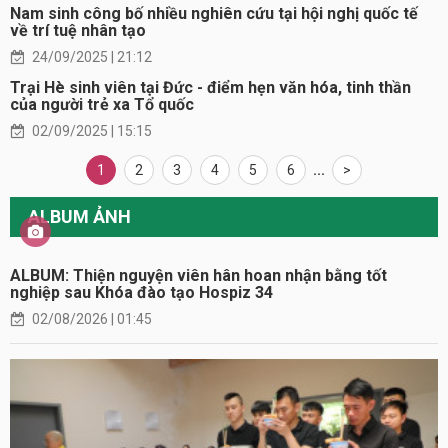
Nam sinh công bố nhiều nghiên cứu tại hội nghị quốc tế
về trí tuệ nhân tạo
24/09/2025 | 21:12
Trại Hè sinh viên tại Đức - điểm hẹn văn hóa, tinh thần
của người trẻ xa Tổ quốc
02/09/2025 | 15:15
1
2
3
4
5
6
...
>
ALBUM ẢNH
ALBUM: Thiện nguyện viên hân hoan nhận bằng tốt
nghiệp sau Khóa đào tạo Hospiz 34
02/08/2026 | 01:45