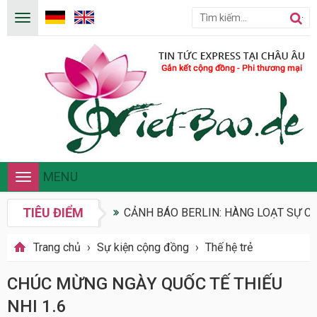
MENU
Toggle
navigation
TIÊU ĐIỂM
CẢNH BÁO BERLIN: HÀNG LOẠT SỰ CỐ
Trang chủ
›
Sự kiện cộng đồng
›
Thế hệ trẻ
CHÚC MỪNG NGÀY QUỐC TẾ THIẾU
NHI 1.6