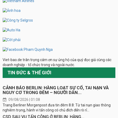
Viet-bao.de trân trọng cám ơn sự ủng hộ của quý đọc giả cùng các
doanh nghiệp - tổ chức trong và ngoài nước.
TIN ĐỨC & THẾ GIỚI
CẢNH BÁO BERLIN: HÀNG LOẠT SỰ CỐ, TAI NẠN VÀ
NGUY CƠ TRONG ĐÊM – NGƯỜI DÂN...
09/08/2026 | 01:08
Trang Berliner Morgenpost đưa tin đêm 8.8: Từ tai nạn giao thông
nghiêm trọng, hành vi tấn công có chủ đích đến rò rỉ...
CSD SAU VỤ TẤN CÔNG Ở BERLIN: HÀNG...