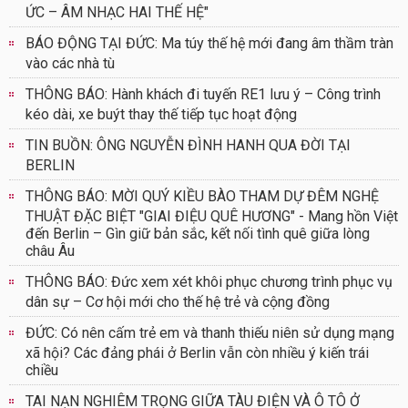
ỨC – ÂM NHẠC HAI THẾ HỆ"
BÁO ĐỘNG TẠI ĐỨC: Ma túy thế hệ mới đang âm thầm tràn
vào các nhà tù
THÔNG BÁO: Hành khách đi tuyến RE1 lưu ý – Công trình
kéo dài, xe buýt thay thế tiếp tục hoạt động
TIN BUỒN: ÔNG NGUYỄN ĐÌNH HANH QUA ĐỜI TẠI
BERLIN
THÔNG BÁO: MỜI QUÝ KIỀU BÀO THAM DỰ ĐÊM NGHỆ
THUẬT ĐẶC BIỆT "GIAI ĐIỆU QUÊ HƯƠNG" - Mang hồn Việt
đến Berlin – Gìn giữ bản sắc, kết nối tình quê giữa lòng
châu Âu
THÔNG BÁO: Đức xem xét khôi phục chương trình phục vụ
dân sự – Cơ hội mới cho thế hệ trẻ và cộng đồng
ĐỨC: Có nên cấm trẻ em và thanh thiếu niên sử dụng mạng
xã hội? Các đảng phái ở Berlin vẫn còn nhiều ý kiến trái
chiều
TAI NẠN NGHIÊM TRỌNG GIỮA TÀU ĐIỆN VÀ Ô TÔ Ở