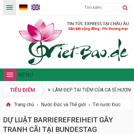
MENU
Toggle
navigation
TIÊU ĐIỂM
LÀM ĐẸP TẠI TIỆM CỦA CA SĨ HƯƠN
Trang chủ
›
Nước Đức và Thế giới
›
Tin nước Đức
DỰ LUẬT BARRIEREFREIHEIT GÂY
TRANH CÃI TẠI BUNDESTAG