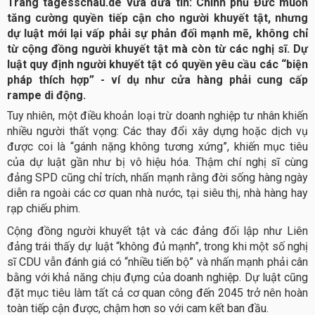
Trang tagesschau.de vừa đưa tin: Chính phủ Đức muốn
tăng cường quyền tiếp cận cho người khuyết tật, nhưng
dự luật mới lại vấp phải sự phản đối mạnh mẽ, không chỉ
từ cộng đồng người khuyết tật mà còn từ các nghị sĩ. Dự
luật quy định người khuyết tật có quyền yêu cầu các “biện
pháp thích hợp” - ví dụ như cửa hàng phải cung cấp
rampe di động.
Tuy nhiên, một điều khoản loại trừ doanh nghiệp tư nhân khiến
nhiều người thất vọng: Các thay đổi xây dựng hoặc dịch vụ
được coi là “gánh nặng không tương xứng”, khiến mục tiêu
của dự luật gần như bị vô hiệu hóa. Thậm chí nghị sĩ cùng
đảng SPD cũng chỉ trích, nhấn mạnh rằng đời sống hàng ngày
diễn ra ngoài các cơ quan nhà nước, tại siêu thị, nhà hàng hay
rạp chiếu phim.
Cộng đồng người khuyết tật và các đảng đối lập như Liên
đảng trái thấy dự luật “không đủ mạnh”, trong khi một số nghị
sĩ CDU vẫn đánh giá có “nhiều tiến bộ” và nhấn mạnh phải cân
bằng với khả năng chịu đựng của doanh nghiệp. Dự luật cũng
đặt mục tiêu làm tất cả cơ quan công đến 2045 trở nên hoàn
toàn tiếp cận được, chậm hơn so với cam kết ban đầu.