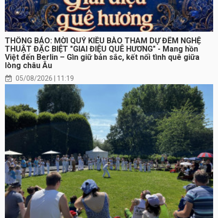
THÔNG BÁO: MỜI QUÝ KIỀU BÀO THAM DỰ ĐÊM NGHỆ
THUẬT ĐẶC BIỆT "GIAI ĐIỆU QUÊ HƯƠNG" - Mang hồn
Việt đến Berlin – Gìn giữ bản sắc, kết nối tình quê giữa
lòng châu Âu
05/08/2026 | 11:19