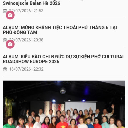
Swinoujscie Balan Hè 2026
22/07/2026 | 21:53
ALBUM: MỪNG KHÁNH TIỆC THOẢI PHỦ THÁNG 6 TẠI
PHỦ ĐỒNG TÂM
22/07/2026 | 20:38
ALBUM: KIỀU BÀO CHLB ĐỨC DỰ SỰ KIỆN PHỞ CULTURAI
ROADSHOW EUROPE 2026
16/07/2026 | 22:32