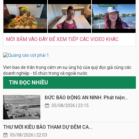
MỜI BẤM VÀO ĐÂY ĐỂ XEM TIẾP CÁC VIDEO KHÁC
Viet-bao.de trân trọng cám ơn sự ủng hộ của quý đọc giả cùng các
doanh nghiệp - tổ chức trong và ngoài nước.
TIN ĐỌC NHIỀU
ĐỨC BÁO ĐỘNG AN NINH: Phát hiện...
05/08/2026 | 23:15
THƯ MỜI KIỀU BÀO THAM DỰ ĐÊM CA...
05/08/2026 | 22:03