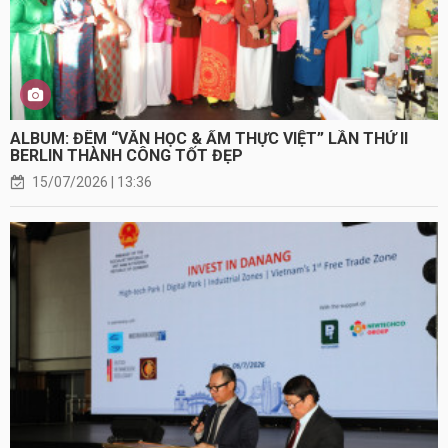
ALBUM: ĐÊM “VĂN HỌC & ẨM THỰC VIỆT” LẦN THỨ II
BERLIN THÀNH CÔNG TỐT ĐẸP
15/07/2026 | 13:36