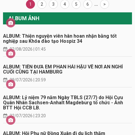
1
2
3
4
5
6
...
>
ALBUM ẢNH
ALBUM: Thiện nguyện viên hân hoan nhận bằng tốt
nghiệp sau Khóa đào tạo Hospiz 34
02/08/2026 | 01:45
ALBUM: TIỄN ĐƯA EM PHAN HẢI HẬU VỀ NƠI AN NGHỈ
CUỐI CÙNG TẠI HAMBURG
29/07/2026 | 20:59
ALBUM: Lỷ niệm 79 năm Ngày TBLS (27/7) do Hội Cựu
Quân Nhân Sachsen-Anhalt Magdeburg tổ chức - Ảnh
BTT Hội CCB LB.
22/07/2026 | 23:20
ALBUM: Hội Phụ nữ Đồng Xuân đi du lịch thăm