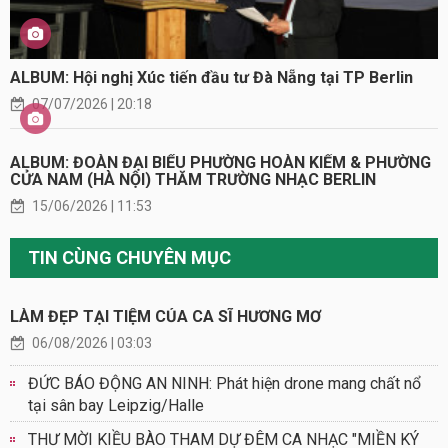
ALBUM: Hội nghị Xúc tiến đầu tư Đà Nẵng tại TP Berlin
07/07/2026 | 20:18
ALBUM: ĐOÀN ĐẠI BIỂU PHƯỜNG HOÀN KIẾM & PHƯỜNG
CỬA NAM (HÀ NỘI) THĂM TRƯỜNG NHẠC BERLIN
15/06/2026 | 11:53
TIN CÙNG CHUYÊN MỤC
LÀM ĐẸP TẠI TIỆM CỦA CA SĨ HƯƠNG MƠ
06/08/2026 | 03:03
ĐỨC BÁO ĐỘNG AN NINH: Phát hiện drone mang chất nổ
tại sân bay Leipzig/Halle
THƯ MỜI KIỀU BÀO THAM DỰ ĐÊM CA NHẠC "MIỀN KÝ