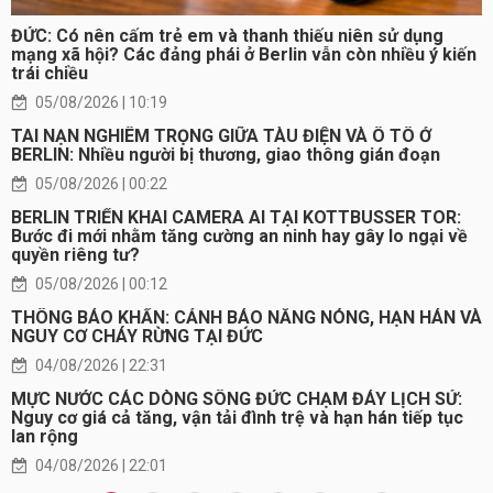
ĐỨC: Có nên cấm trẻ em và thanh thiếu niên sử dụng
mạng xã hội? Các đảng phái ở Berlin vẫn còn nhiều ý kiến
trái chiều
05/08/2026 | 10:19
TAI NẠN NGHIÊM TRỌNG GIỮA TÀU ĐIỆN VÀ Ô TÔ Ở
BERLIN: Nhiều người bị thương, giao thông gián đoạn
05/08/2026 | 00:22
BERLIN TRIỂN KHAI CAMERA AI TẠI KOTTBUSSER TOR:
Bước đi mới nhằm tăng cường an ninh hay gây lo ngại về
quyền riêng tư?
05/08/2026 | 00:12
THÔNG BÁO KHẨN: CẢNH BÁO NẮNG NÓNG, HẠN HÁN VÀ
NGUY CƠ CHÁY RỪNG TẠI ĐỨC
04/08/2026 | 22:31
MỰC NƯỚC CÁC DÒNG SÔNG ĐỨC CHẠM ĐÁY LỊCH SỬ:
Nguy cơ giá cả tăng, vận tải đình trệ và hạn hán tiếp tục
lan rộng
04/08/2026 | 22:01