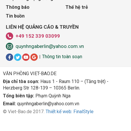
Thông báo
Thế hệ trẻ
Tin buồn
LIÊN HỆ QUẢNG CÁO & TRUYỀN
+49 152 339 03099
quynhngaberlin@yahoo.com.vn
Thông tin toàn soạn
|
VĂN PHÒNG VIET-BAO.DE
Địa chỉ tòa soạn:
Haus 1 - Raum 110 – (Tầng trệt) -
Herzberg Str 128-139 – 10365 Berlin.
Tổng biên tập:
Phạm Quỳnh Nga
Email:
quynhngaberlin@yahoo.com.vn
© Viet-Bao.de 2017.
Thiết kế web: FinalStyle