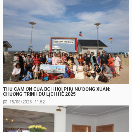
THƯ CẢM ƠN CỦA BCH HỘI PHỤ NỮ ĐỒNG XUÂN:
CHƯƠNG TRÌNH DU LỊCH HÈ 2025
15/08/2025 | 11:52