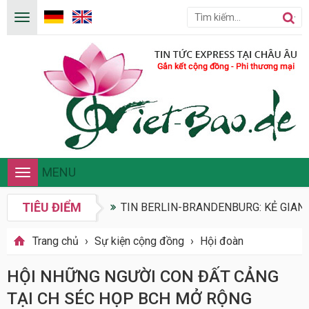
MENU
Toggle
navigation
TIÊU ĐIỂM
TIN BERLIN-BRANDENBURG: KẺ GIAN 
Trang chủ
›
Sự kiện cộng đồng
›
Hội đoàn
HỘI NHỮNG NGƯỜI CON ĐẤT CẢNG
TẠI CH SÉC HỌP BCH MỞ RỘNG