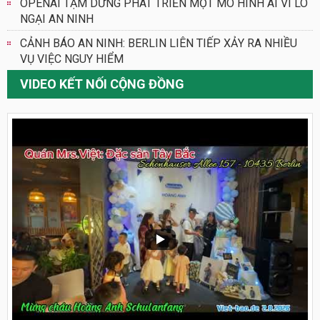
OPENAI TẠM DỪNG PHÁT TRIỂN MỘT MÔ HÌNH AI VÌ LO
NGẠI AN NINH
CẢNH BÁO AN NINH: BERLIN LIÊN TIẾP XẢY RA NHIỀU
VỤ VIỆC NGUY HIỂM
VIDEO KẾT NỐI CỘNG ĐỒNG