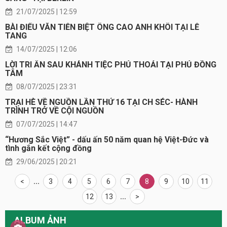
21/07/2025 | 12:59
BÀI ĐIẾU VĂN TIỄN BIỆT ÔNG CAO ANH KHÔI TẠI LỄ
TANG
14/07/2025 | 12:06
LỜI TRI ÂN SAU KHÁNH TIỆC PHỦ THOẢI TẠI PHỦ ĐỒNG
TÂM
08/07/2025 | 23:31
TRẠI HÈ VỀ NGUỒN LẦN THỨ 16 TẠI CH SÉC- HÀNH
TRÌNH TRỞ VỀ CỘI NGUỒN
07/07/2025 | 14:47
“Hương Sắc Việt” - dấu ấn 50 năm quan hệ Việt-Đức và
tình gắn kết cộng đồng
29/06/2025 | 20:21
<
...
3
4
5
6
7
8
9
10
11
12
13
...
>
ALBUM ẢNH