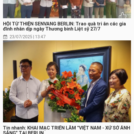
HỘI TỪ THIỆN SENVANG BERLIN: Trao quà tri ân các gia
đình nhân dịp ngày Thương binh Liệt sỹ 27/7
23/07/2025 | 13:47
Tin nhanh: KHAI MẠC TRIỂN LÃM "VIỆT NAM - XỨ SỞ ÁNH
SÁNG" TẠI BERLIN