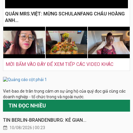
QUÁN MRS.VIỆT: MỪNG SCHULANFANG CHÁU HOÀNG
ANH...
MỜI BẤM VÀO ĐÂY ĐỂ XEM TIẾP CÁC VIDEO KHÁC
Viet-bao.de trân trọng cám ơn sự ủng hộ của quý đọc giả cùng các
doanh nghiệp - tổ chức trong và ngoài nước.
TIN ĐỌC NHIỀU
TIN BERLIN-BRANDENBURG: KẺ GIAN...
10/08/2026 | 00:23