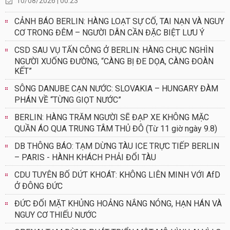
10/08/2026 | 00:23
CẢNH BÁO BERLIN: HÀNG LOẠT SỰ CỐ, TAI NẠN VÀ NGUY
CƠ TRONG ĐÊM – NGƯỜI DÂN CẦN ĐẶC BIỆT LƯU Ý
CSD SAU VỤ TẤN CÔNG Ở BERLIN: HÀNG CHỤC NGHÌN
NGƯỜI XUỐNG ĐƯỜNG, “CÀNG BỊ ĐE DỌA, CÀNG ĐOÀN
KẾT”
SÔNG DANUBE CẠN NƯỚC: SLOVAKIA – HUNGARY ĐÀM
PHÁN VỀ “TỪNG GIỌT NƯỚC”
BERLIN: HÀNG TRĂM NGƯỜI SẼ ĐẠP XE KHÔNG MẶC
QUẦN ÁO QUA TRUNG TÂM THỦ ĐÔ (Từ 11 giờ ngày 9.8)
DB THÔNG BÁO: TẠM DỪNG TÀU ICE TRỰC TIẾP BERLIN
– PARIS - HÀNH KHÁCH PHẢI ĐỔI TÀU
CDU TUYÊN BỐ DỨT KHOÁT: KHÔNG LIÊN MINH VỚI AfD
Ở ĐÔNG ĐỨC
ĐỨC ĐỐI MẶT KHỦNG HOẢNG NẮNG NÓNG, HẠN HÁN VÀ
NGUY CƠ THIẾU NƯỚC