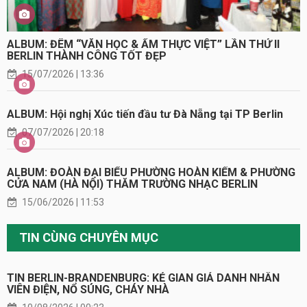
ALBUM: ĐÊM “VĂN HỌC & ẨM THỰC VIỆT” LẦN THỨ II
BERLIN THÀNH CÔNG TỐT ĐẸP
15/07/2026 | 13:36
ALBUM: Hội nghị Xúc tiến đầu tư Đà Nẵng tại TP Berlin
07/07/2026 | 20:18
ALBUM: ĐOÀN ĐẠI BIỂU PHƯỜNG HOÀN KIẾM & PHƯỜNG
CỬA NAM (HÀ NỘI) THĂM TRƯỜNG NHẠC BERLIN
15/06/2026 | 11:53
TIN CÙNG CHUYÊN MỤC
TIN BERLIN-BRANDENBURG: KẺ GIAN GIẢ DANH NHÂN
VIÊN ĐIỆN, NỔ SÚNG, CHÁY NHÀ