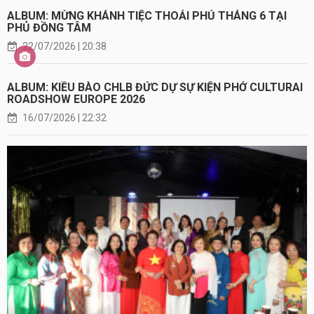
ALBUM: MỪNG KHÁNH TIỆC THOẢI PHỦ THÁNG 6 TẠI
PHỦ ĐỒNG TÂM
22/07/2026 | 20:38
ALBUM: KIỀU BÀO CHLB ĐỨC DỰ SỰ KIỆN PHỞ CULTURAI
ROADSHOW EUROPE 2026
16/07/2026 | 22:32