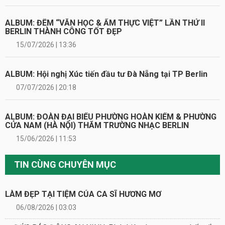
ALBUM: ĐÊM “VĂN HỌC & ẨM THỰC VIỆT” LẦN THỨ II
BERLIN THÀNH CÔNG TỐT ĐẸP
15/07/2026 | 13:36
ALBUM: Hội nghị Xúc tiến đầu tư Đà Nẵng tại TP Berlin
07/07/2026 | 20:18
ALBUM: ĐOÀN ĐẠI BIỂU PHƯỜNG HOÀN KIẾM & PHƯỜNG
CỬA NAM (HÀ NỘI) THĂM TRƯỜNG NHẠC BERLIN
15/06/2026 | 11:53
TIN CÙNG CHUYÊN MỤC
LÀM ĐẸP TẠI TIỆM CỦA CA SĨ HƯƠNG MƠ
06/08/2026 | 03:03