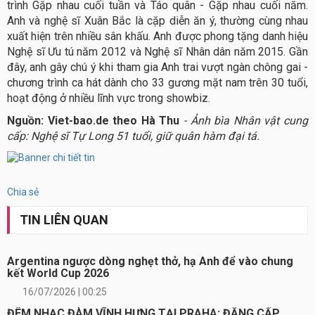
trình Gặp nhau cuối tuần và Táo quân - Gặp nhau cuối năm.
Anh và nghệ sĩ Xuân Bắc là cặp diễn ăn ý, thường cùng nhau
xuất hiện trên nhiều sân khấu. Anh được phong tặng danh hiệu
Nghệ sĩ Ưu tú năm 2012 và Nghệ sĩ Nhân dân năm 2015. Gần
đây, anh gây chú ý khi tham gia Anh trai vượt ngàn chông gai -
chương trình ca hát dành cho 33 gương mặt nam trên 30 tuổi,
hoạt động ở nhiều lĩnh vực trong showbiz.
Nguồn: Viet-bao.de theo Hà Thu
- Ảnh bìa Nhân vật cung
cấp: Nghệ sĩ Tự Long 51 tuổi, giữ quân hàm đại tá.
Chia sẻ
TIN LIÊN QUAN
Argentina ngược dòng nghẹt thở, hạ Anh để vào chung
kết World Cup 2026
16/07/2026 | 00:25
ĐÊM NHẠC ĐÀM VĨNH HƯNG TẠI PRAHA: ĐẲNG CẤP