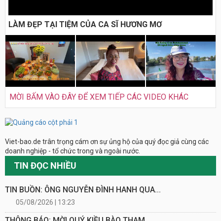
LÀM ĐẸP TẠI TIỆM CỦA CA SĨ HƯƠNG MƠ
MỜI BẤM VÀO ĐÂY ĐỂ XEM TIẾP CÁC VIDEO KHÁC
Viet-bao.de trân trọng cám ơn sự ủng hộ của quý đọc giả cùng các
doanh nghiệp - tổ chức trong và ngoài nước.
TIN ĐỌC NHIỀU
TIN BUỒN: ÔNG NGUYỄN ĐÌNH HANH QUA...
05/08/2026 | 13:23
THÔNG BÁO: MỜI QUÝ KIỀU BÀO THAM...