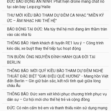
ĐỨC BÁO ĐỘNG AN NINH: Phát hiện drone mang chất nổ
tại sân bay Leipzig/Halle
THƯ MỜI KIỀU BÀO THAM DỰ ĐÊM CA NHẠC "MIỀN KÝ
ỨC – ÂM NHẠC HAI THẾ HỆ"
BÁO ĐỘNG TẠI ĐỨC: Ma túy thế hệ mới đang âm thầm tràn
vào các nhà tù
THÔNG BÁO: Hành khách đi tuyến RE1 lưu ý – Công trình
kéo dài, xe buýt thay thế tiếp tục hoạt động
TIN BUỒN: ÔNG NGUYỄN ĐÌNH HANH QUA ĐỜI TẠI
BERLIN
THÔNG BÁO: MỜI QUÝ KIỀU BÀO THAM DỰ ĐÊM NGHỆ
THUẬT ĐẶC BIỆT "GIAI ĐIỆU QUÊ HƯƠNG" - Mang hồn Việt
đến Berlin – Gìn giữ bản sắc, kết nối tình quê giữa lòng
châu Âu
THÔNG BÁO: Đức xem xét khôi phục chương trình phục vụ
dân sự – Cơ hội mới cho thế hệ trẻ và cộng đồng
ĐỨC: Có nên cấm trẻ em và thanh thiếu niên sử dụng mạng