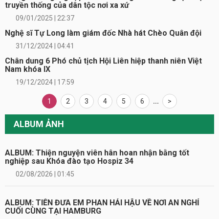
truyền thống của dân tộc nơi xa xứ
09/01/2025 | 22:37
Nghệ sĩ Tự Long làm giám đốc Nhà hát Chèo Quân đội
31/12/2024 | 04:41
Chân dung 6 Phó chủ tịch Hội Liên hiệp thanh niên Việt
Nam khóa IX
19/12/2024 | 17:59
1
2
3
4
5
6
...
>
ALBUM ẢNH
ALBUM: Thiện nguyện viên hân hoan nhận bằng tốt
nghiệp sau Khóa đào tạo Hospiz 34
02/08/2026 | 01:45
ALBUM: TIỄN ĐƯA EM PHAN HẢI HẬU VỀ NƠI AN NGHỈ
CUỐI CÙNG TẠI HAMBURG