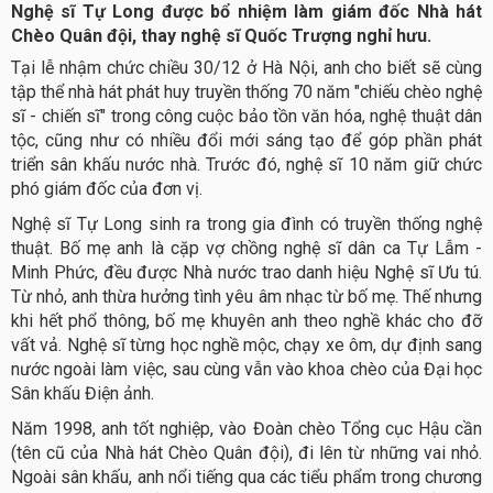
Nghệ sĩ Tự Long được bổ nhiệm làm giám đốc Nhà hát
Chèo Quân đội, thay nghệ sĩ Quốc Trượng nghỉ hưu.
Tại lễ nhậm chức chiều 30/12 ở Hà Nội, anh cho biết sẽ cùng
tập thể nhà hát phát huy truyền thống 70 năm "chiếu chèo nghệ
sĩ - chiến sĩ" trong công cuộc bảo tồn văn hóa, nghệ thuật dân
tộc, cũng như có nhiều đổi mới sáng tạo để góp phần phát
triển sân khấu nước nhà. Trước đó, nghệ sĩ 10 năm giữ chức
phó giám đốc của đơn vị.
Nghệ sĩ Tự Long sinh ra trong gia đình có truyền thống nghệ
thuật. Bố mẹ anh là cặp vợ chồng nghệ sĩ dân ca Tự Lẫm -
Minh Phức, đều được Nhà nước trao danh hiệu Nghệ sĩ Ưu tú.
Từ nhỏ, anh thừa hưởng tình yêu âm nhạc từ bố mẹ. Thế nhưng
khi hết phổ thông, bố mẹ khuyên anh theo nghề khác cho đỡ
vất vả. Nghệ sĩ từng học nghề mộc, chạy xe ôm, dự định sang
nước ngoài làm việc, sau cùng vẫn vào khoa chèo của Đại học
Sân khấu Điện ảnh.
Năm 1998, anh tốt nghiệp, vào Đoàn chèo Tổng cục Hậu cần
(tên cũ của Nhà hát Chèo Quân đội), đi lên từ những vai nhỏ.
Ngoài sân khấu, anh nổi tiếng qua các tiểu phẩm trong chương