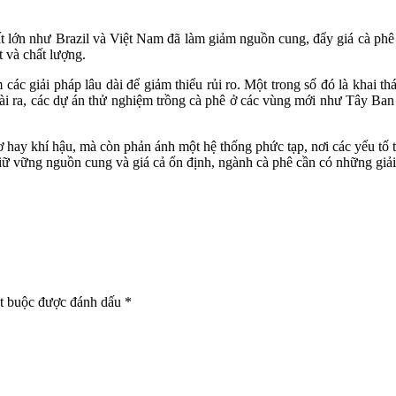
xuất lớn như Brazil và Việt Nam đã làm giảm nguồn cung, đẩy giá cà phê
 và chất lượng.
ác giải pháp lâu dài để giảm thiểu rủi ro. Một trong số đó là khai thá
goài ra, các dự án thử nghiệm trồng cà phê ở các vùng mới như Tây 
 hay khí hậu, mà còn phản ánh một hệ thống phức tạp, nơi các yếu tố tự
giữ vững nguồn cung và giá cả ổn định, ngành cà phê cần có những giải
bắt buộc được đánh dấu
*