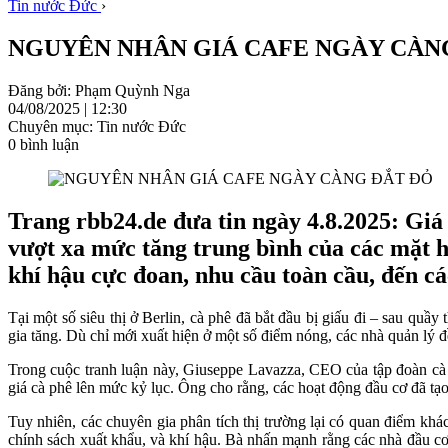
Tin nước Đức
›
NGUYÊN NHÂN GIÁ CAFE NGÀY CÀN
Đăng bởi: Phạm Quỳnh Nga
04/08/2025 | 12:30
Chuyên mục: Tin nước Đức
0 bình luận
Trang rbb24.de đưa tin ngày 4.8.2025: Giá 
vượt xa mức tăng trung bình của các mặt h
khí hậu cực đoan, nhu cầu toàn cầu, đến cá
Tại một số siêu thị ở Berlin, cà phê đã bắt đầu bị giấu đi – sau quầ
gia tăng. Dù chỉ mới xuất hiện ở một số điểm nóng, các nhà quản lý
Trong cuộc tranh luận này, Giuseppe Lavazza, CEO của tập đoàn cà p
giá cà phê lên mức kỷ lục. Ông cho rằng, các hoạt động đầu cơ đã tạo
Tuy nhiên, các chuyên gia phân tích thị trường lại có quan điểm khá
chính sách xuất khẩu, và khí hậu. Bà nhấn mạnh rằng các nhà đầu cơ 