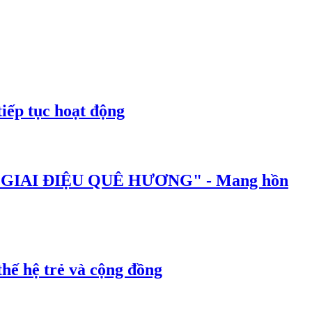
iếp tục hoạt động
IAI ĐIỆU QUÊ HƯƠNG" - Mang hồn
ế hệ trẻ và cộng đồng