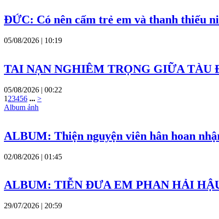
ĐỨC: Có nên cấm trẻ em và thanh thiếu niê
05/08/2026 | 10:19
TAI NẠN NGHIÊM TRỌNG GIỮA TÀU ĐIỆN 
05/08/2026 | 00:22
1
2
3
4
5
6
...
>
Album ảnh
ALBUM: Thiện nguyện viên hân hoan nhận 
02/08/2026 | 01:45
ALBUM: TIỄN ĐƯA EM PHAN HẢI HẬ
29/07/2026 | 20:59