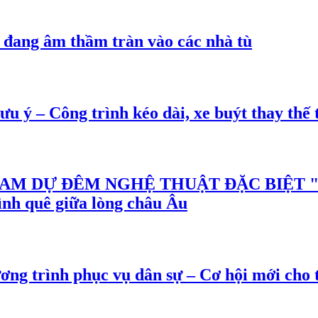
ang âm thầm tràn vào các nhà tù
 – Công trình kéo dài, xe buýt thay thế t
M DỰ ĐÊM NGHỆ THUẬT ĐẶC BIỆT "G
tình quê giữa lòng châu Âu
 trình phục vụ dân sự – Cơ hội mới cho th