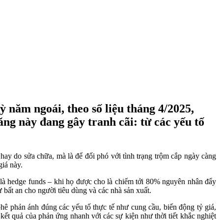
ỳ năm ngoái, theo số liệu tháng 4/2025,
g này đang gây tranh cãi: từ các yếu tố
g hay do sửa chữa, mà là để đối phó với tình trạng trộm cắp ngày càng
iá này.
t là hedge funds – khi họ được cho là chiếm tới 80% nguyên nhân đẩy
ự bất an cho người tiêu dùng và các nhà sản xuất.
phê phản ánh đúng các yếu tố thực tế như cung cầu, biến động tỷ giá,
kết quả của phản ứng nhanh với các sự kiện như thời tiết khắc nghiệt