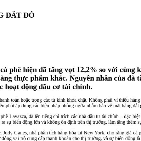
G ĐẮT ĐỎ
cà phê hiện đã tăng vọt 12,2% so với cùng k
àng thực phẩm khác. Nguyên nhân của đà tăn
c hoạt động đầu cơ tài chính.
y thanh toán hoặc trong các tủ kính khóa chặt. Không phải vì thiếu hàn
 đều phải áp dụng các biện pháp phòng ngừa nhằm bảo vệ mặt hàng đắt g
hê Lavazza, đã lên tiếng chỉ trích các nhà đầu tư tài chính – đặc biệ
 ra sự biến động lớn và không ổn định trên thị trường, làm tăng thêm s
c. Judy Ganes, nhà phân tích hàng hóa tại New York, cho rằng giá cà 
đóng vai trò cung cấp thanh khoản cho thị trường, và sự biến động là 