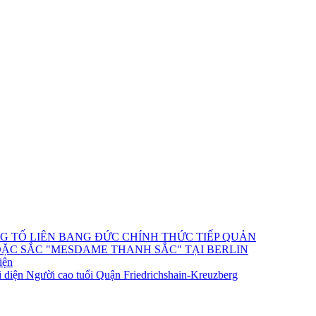
NG TỐ LIÊN BANG ĐỨC CHÍNH THỨC TIẾP QUẢN
ĐẶC SẮC "MESDAME THANH SẮC" TẠI BERLIN
iện
 diện Người cao tuổi Quận Friedrichshain-Kreuzberg