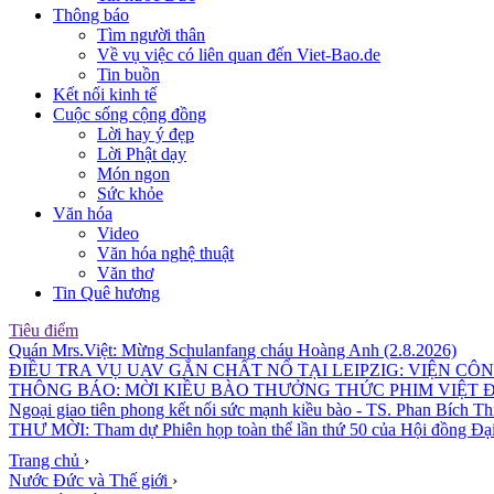
Thông báo
Tìm người thân
Về vụ việc có liên quan đến Viet-Bao.de
Tin buồn
Kết nối kinh tế
Cuộc sống cộng đồng
Lời hay ý đẹp
Lời Phật dạy
Món ngon
Sức khỏe
Văn hóa
Video
Văn hóa nghệ thuật
Văn thơ
Tin Quê hương
Tiêu điểm
Quán Mrs.Việt: Mừng Schulanfang cháu Hoàng Anh (2.8.2026)
ĐIỀU TRA VỤ UAV GẮN CHẤT NỔ TẠI LEIPZIG: VIỆN CÔ
THÔNG BÁO: MỜI KIỀU BÀO THƯỞNG THỨC PHIM VIỆT 
Ngoại giao tiên phong kết nối sức mạnh kiều bào - TS. Phan Bích Th
THƯ MỜI: Tham dự Phiên họp toàn thể lần thứ 50 của Hội đồng Đại
Trang chủ
›
Nước Đức và Thế giới
›