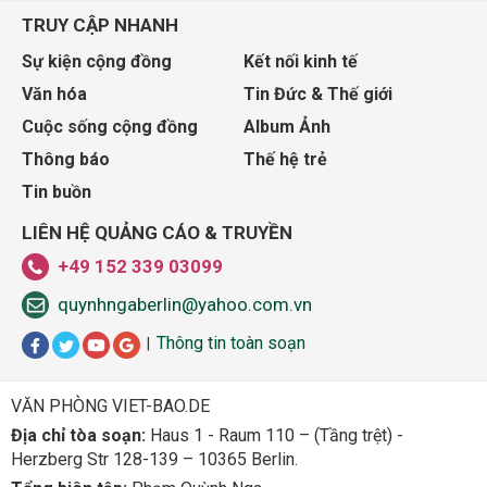
TRUY CẬP NHANH
Sự kiện cộng đồng
Kết nối kinh tế
Văn hóa
Tin Đức & Thế giới
Cuộc sống cộng đồng
Album Ảnh
Thông báo
Thế hệ trẻ
Tin buồn
LIÊN HỆ QUẢNG CÁO & TRUYỀN
+49 152 339 03099
quynhngaberlin@yahoo.com.vn
Thông tin toàn soạn
|
VĂN PHÒNG VIET-BAO.DE
Địa chỉ tòa soạn:
Haus 1 - Raum 110 – (Tầng trệt) -
Herzberg Str 128-139 – 10365 Berlin.