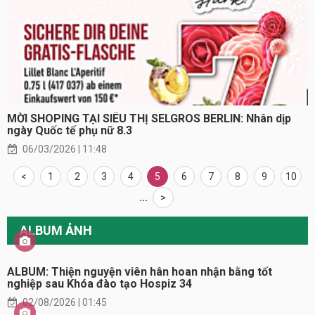
MỜI SHOPING TẠI SIÊU THỊ SELGROS BERLIN: Nhân dịp
ngày Quốc tế phụ nữ 8.3
06/03/2026 | 11:48
<
1
2
3
4
5
6
7
8
9
10
...
>
ALBUM ẢNH
ALBUM: Thiện nguyện viên hân hoan nhận bằng tốt
nghiệp sau Khóa đào tạo Hospiz 34
02/08/2026 | 01:45