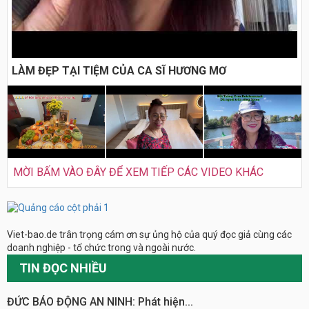
LÀM ĐẸP TẠI TIỆM CỦA CA SĨ HƯƠNG MƠ
MỜI BẤM VÀO ĐÂY ĐỂ XEM TIẾP CÁC VIDEO KHÁC
Viet-bao.de trân trọng cám ơn sự ủng hộ của quý đọc giả cùng các
doanh nghiệp - tổ chức trong và ngoài nước.
TIN ĐỌC NHIỀU
ĐỨC BÁO ĐỘNG AN NINH: Phát hiện...