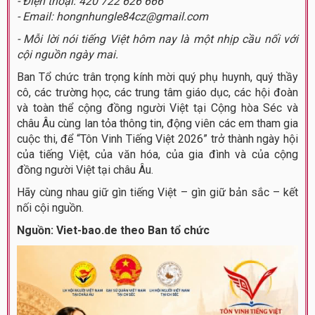
- Điện thoại: 420 722 626 666
- Email: hongnhungle84cz@gmail.com
- Mỗi lời nói tiếng Việt hôm nay là một nhịp cầu nối với
cội nguồn ngày mai.
Ban Tổ chức trân trọng kính mời quý phụ huynh, quý thầy
cô, các trường học, các trung tâm giáo dục, các hội đoàn
và toàn thể cộng đồng người Việt tại Cộng hòa Séc và
châu Âu cùng lan tỏa thông tin, động viên các em tham gia
cuộc thi, để “Tôn Vinh Tiếng Việt 2026” trở thành ngày hội
của tiếng Việt, của văn hóa, của gia đình và của cộng
đồng người Việt tại châu Âu.
Hãy cùng nhau giữ gìn tiếng Việt – gìn giữ bản sắc – kết
nối cội nguồn.
Nguồn: Viet-bao.de theo Ban tổ chức