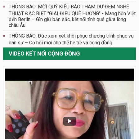
THÔNG BÁO: MỜI QUÝ KIỀU BÀO THAM DỰ ĐÊM NGHỆ
THUẬT ĐẶC BIỆT "GIAI ĐIỆU QUÊ HƯƠNG" - Mang hồn Việt
đến Berlin – Gìn giữ bản sắc, kết nối tình quê giữa lòng
châu Âu
THÔNG BÁO: Đức xem xét khôi phục chương trình phục vụ
dân sự – Cơ hội mới cho thế hệ trẻ và cộng đồng
VIDEO KẾT NỐI CỘNG ĐỒNG