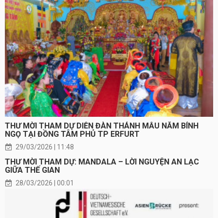
THƯ MỜI THAM DỰ DIỄN ĐÀN THÁNH MẪU NĂM BÍNH
NGỌ TẠI ĐỒNG TÂM PHỦ TP ERFURT
29/03/2026 | 11:48
THƯ MỜI THAM DỰ: MANDALA – LỜI NGUYỆN AN LẠC
GIỮA THẾ GIAN
28/03/2026 | 00:01