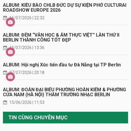
ALBUM: KIỀU BÀO CHLB ĐỨC DỰ SỰ KIỆN PHỞ CULTURAI
ROADSHOW EUROPE 2026
16/07/2026 | 22:32
ALBUM: ĐÊM “VĂN HỌC & ẨM THỰC VIỆT” LẦN THỨ II
BERLIN THÀNH CÔNG TỐT ĐẸP
15/07/2026 | 13:36
ALBUM: Hội nghị Xúc tiến đầu tư Đà Nẵng tại TP Berlin
07/07/2026 | 20:18
ALBUM: ĐOÀN ĐẠI BIỂU PHƯỜNG HOÀN KIẾM & PHƯỜNG
CỬA NAM (HÀ NỘI) THĂM TRƯỜNG NHẠC BERLIN
15/06/2026 | 11:53
TIN CÙNG CHUYÊN MỤC