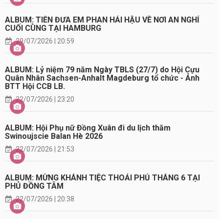
ALBUM: TIỄN ĐƯA EM PHAN HẢI HẬU VỀ NƠI AN NGHỈ
CUỐI CÙNG TẠI HAMBURG
29/07/2026 | 20:59
ALBUM: Lỷ niệm 79 năm Ngày TBLS (27/7) do Hội Cựu
Quân Nhân Sachsen-Anhalt Magdeburg tổ chức - Ảnh
BTT Hội CCB LB.
22/07/2026 | 23:20
ALBUM: Hội Phụ nữ Đồng Xuân đi du lịch thăm
Swinoujscie Balan Hè 2026
22/07/2026 | 21:53
ALBUM: MỪNG KHÁNH TIỆC THOẢI PHỦ THÁNG 6 TẠI
PHỦ ĐỒNG TÂM
22/07/2026 | 20:38