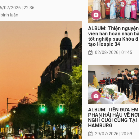
6/07/2026 | 22:36
 bình luận
ALBUM: Thiện nguyện
viên hân hoan nhận b
tốt nghiệp sau Khóa 
tạo Hospiz 34
02/08/2026 | 01:45
ALBUM: TIỄN ĐƯA EM
PHAN HẢI HẬU VỀ NƠ
NGHỈ CUỐI CÙNG TẠI
HAMBURG
29/07/2026 | 20:59