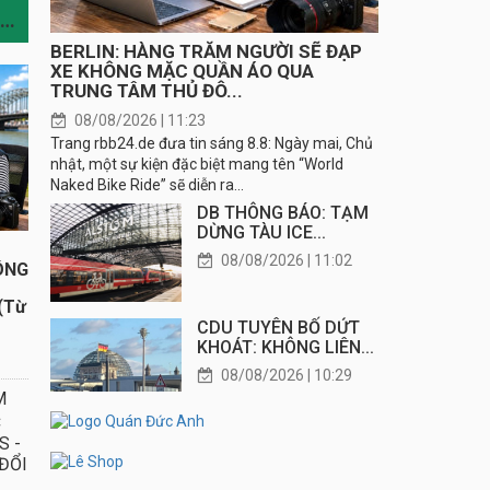
TIN CÙNG CHUYÊN MỤC
BERLIN: HÀNG TRĂM NGƯỜI SẼ ĐẠP
XE KHÔNG MẶC QUẦN ÁO QUA
TRUNG TÂM THỦ ĐÔ...
08/08/2026 | 11:23
Trang rbb24.de đưa tin sáng 8.8: Ngày mai, Chủ
nhật, một sự kiện đặc biệt mang tên “World
Naked Bike Ride” sẽ diễn ra...
DB THÔNG BÁO: TẠM
DỪNG TÀU ICE...
08/08/2026 | 11:02
ÔNG
(Từ
CDU TUYÊN BỐ DỨT
KHOÁT: KHÔNG LIÊN...
08/08/2026 | 10:29
M
C
S -
ĐỔI