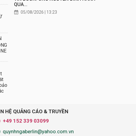
QUA...
05/08/2026 | 13:23
Ừ
N
ONG
ONE
t
át
 bảo
ác
ÊN HỆ QUẢNG CÁO & TRUYỀN
+49 152 339 03099
quynhngaberlin@yahoo.com.vn