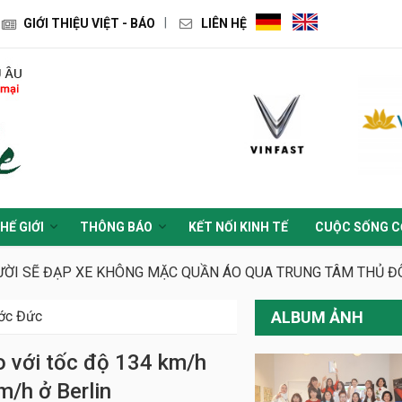
GIỚI THIỆU VIỆT - BÁO
LIÊN HỆ
HẾ GIỚI
THÔNG BÁO
KẾT NỐI KINH TẾ
CUỘC SỐNG C
ỜI SẼ ĐẠP XE KHÔNG MẶC QUẦN ÁO QUA TRUNG TÂM THỦ ĐÔ (
ước Đức
ALBUM ẢNH
o với tốc độ 134 km/h
m/h ở Berlin