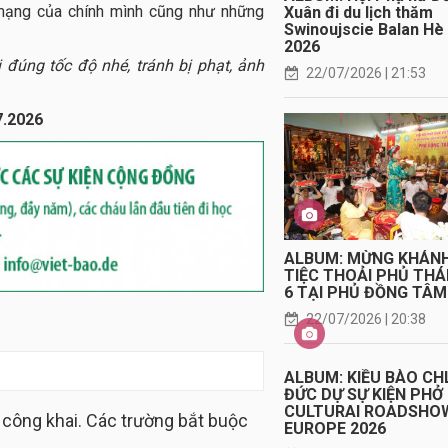
 mạng của chính mình cũng như những
Xuân đi du lịch thăm
Swinoujscie Balan Hè
2026
 đúng tốc độ nhé, tránh bị phạt, ảnh
22/07/2026 | 21:53
.7.2026
ALBUM: MỪNG KHÁN
TIỆC THOẢI PHỦ TH
6 TẠI PHỦ ĐỒNG TÂM
22/07/2026 | 20:38
ALBUM: KIỀU BÀO CH
ĐỨC DỰ SỰ KIỆN PHỞ
CULTURAI ROADSHO
 công khai. Các trường bắt buộc
EUROPE 2026