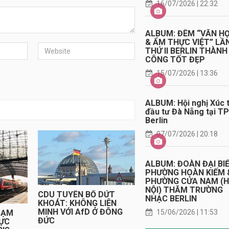
16/07/2026 | 22:32
ALBUM: ĐÊM “VĂN H
& ẨM THỰC VIỆT” LẦ
THỨ II BERLIN THÀNH
CÔNG TỐT ĐẸP
15/07/2026 | 13:36
ALBUM: Hội nghị Xúc t
đầu tư Đà Nẵng tại TP
Berlin
07/07/2026 | 20:18
ALBUM: ĐOÀN ĐẠI BI
PHƯỜNG HOÀN KIẾM 
PHƯỜNG CỬA NAM (
NỘI) THĂM TRƯỜNG
CDU TUYÊN BỐ DỨT
NHẠC BERLIN
KHOÁT: KHÔNG LIÊN
MINH VỚI AfD Ở ĐÔNG
15/06/2026 | 11:53
TẠM
ĐỨC
RỰC