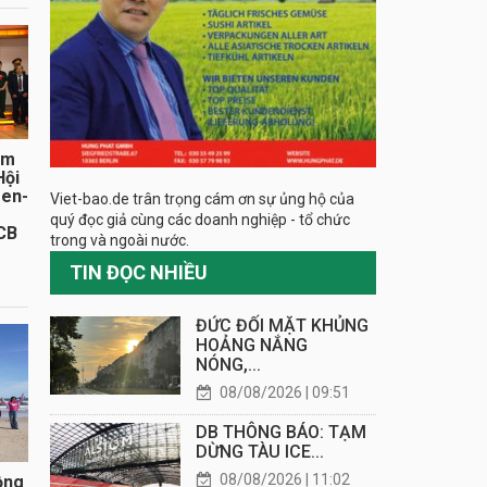
ăm
Hội
sen-
Viet-bao.de trân trọng cám ơn sự ủng hộ của
quý đọc giả cùng các doanh nghiệp - tổ chức
CB
trong và ngoài nước.
TIN ĐỌC NHIỀU
ĐỨC ĐỐI MẶT KHỦNG
HOẢNG NẮNG
NÓNG,...
08/08/2026 | 09:51
DB THÔNG BÁO: TẠM
DỪNG TÀU ICE...
08/08/2026 | 11:02
ồng