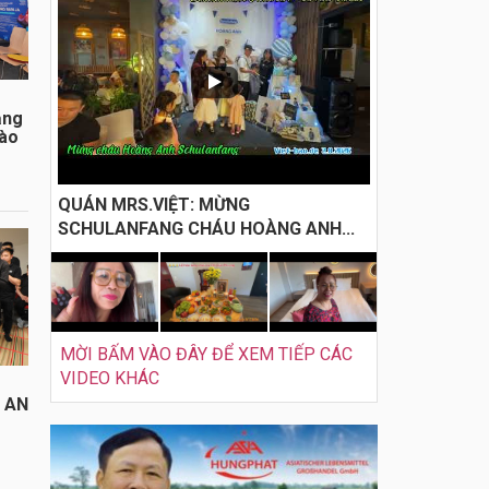
ằng
đào
QUÁN MRS.VIỆT: MỪNG
SCHULANFANG CHÁU HOÀNG ANH...
MỜI BẤM VÀO ĐÂY ĐỂ XEM TIẾP CÁC
VIDEO KHÁC
I AN