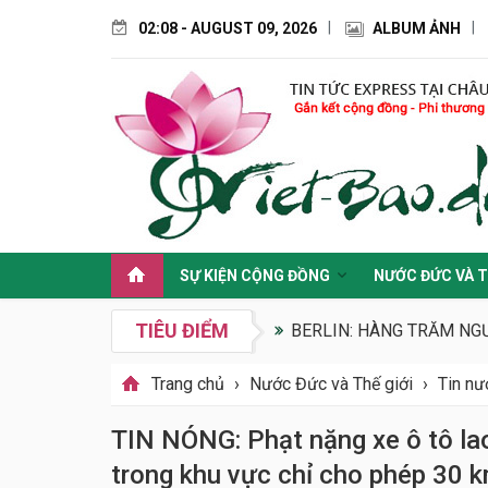
02:08 - AUGUST 09, 2026
ALBUM ẢNH
SỰ KIỆN CỘNG ĐỒNG
NƯỚC ĐỨC VÀ T
TIÊU ĐIỂM
BERLIN: HÀNG TRĂM NGƯ
Trang chủ
›
Nước Đức và Thế giới
›
Tin n
TIN NÓNG: Phạt nặng xe ô tô la
trong khu vực chỉ cho phép 30 k