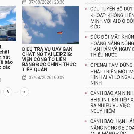
07/08/2026 | 23:38
CDU TUYÊN BỐ DỨT
KHOÁT: KHÔNG LIÊ
MINH VỚI AfD Ở Đ
ĐỨC
ĐỨC ĐỐI MẶT KHỦ
HOẢNG NẮNG NÓNG
:
ĐIỀU TRA VỤ UAV GẮN
HẠN HÁN VÀ NGUY 
chặt
CHẤT NỔ TẠI LEIPZIG:
THIẾU NƯỚC
h sát
VIỆN CÔNG TỐ LIÊN
để bảo
BANG ĐỨC CHÍNH THỨC
OPENAI TẠM DỪNG
c các
TIẾP QUẢN
PHÁT TRIỂN MỘT M
HÌNH AI VÌ LO NGẠI
07/08/2026 | 00:09
1
NINH
6
...
>
CẢNH BÁO AN NINH
BERLIN LIÊN TIẾP 
RA NHIỀU VỤ VIỆC
NGUY HIỂM
CẢNH BÁO: HẠN HÁ
NẮNG NÓNG ĐE DỌ
MÙA MÀNG ĐỨC