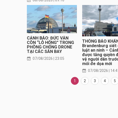
CẢNH BÁO: ĐỨC VẪN
THÔNG BÁO KHẨN
CÒN “LỖ HỔNG” TRONG
Brandenburg siết 
PHÒNG CHỐNG DRONE
luật an ninh – Cản
TẠI CÁC SÂN BAY
được tăng quyền 
07/08/2026 | 23:05
vệ người dân trướ
mối đe dọa mới
07/08/2026 | 14:4
1
2
3
4
5