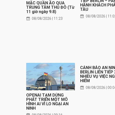
TIẾP BERLIN – PAR
MẶC QUẦN ÁO QUA
HÀNH KHÁCH PHẢ
TRUNG TÂM THỦ ĐÔ (Từ
TÀU
11 giờ ngày 9.8)
08/08/2026 | 11:0
08/08/2026 | 11:23
CẢNH BÁO AN NIN
BERLIN LIÊN TIẾP
NHIỀU VỤ VIỆC N
HIỂM
08/08/2026 | 00:0
OPENAI TẠM DỪNG
PHÁT TRIỂN MỘT MÔ
HÌNH AI VÌ LO NGẠI AN
NINH
08/08/2026 | 09:16