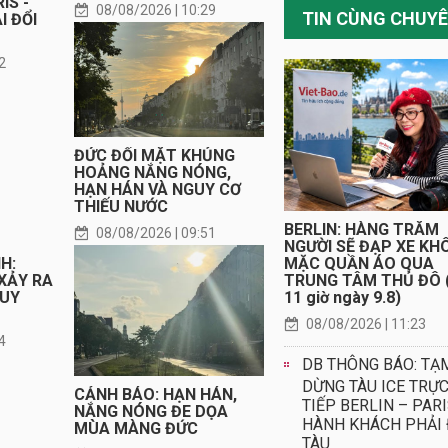
IS -
08/08/2026 | 10:29
I ĐỔI
2
ĐỨC ĐỐI MẶT KHỦNG
HOẢNG NẮNG NÓNG,
HẠN HÁN VÀ NGUY CƠ
THIẾU NƯỚC
BERLIN: HÀNG TRĂM
08/08/2026 | 09:51
NGƯỜI SẼ ĐẠP XE KH
MẶC QUẦN ÁO QUA
H:
TRUNG TÂM THỦ ĐÔ 
 XẢY RA
11 giờ ngày 9.8)
GUY
08/08/2026 | 11:23
4
DB THÔNG BÁO: TẠ
DỪNG TÀU ICE TRỰ
CẢNH BÁO: HẠN HÁN,
TIẾP BERLIN – PARI
NẮNG NÓNG ĐE DỌA
HÀNH KHÁCH PHẢI 
MÙA MÀNG ĐỨC
TÀU