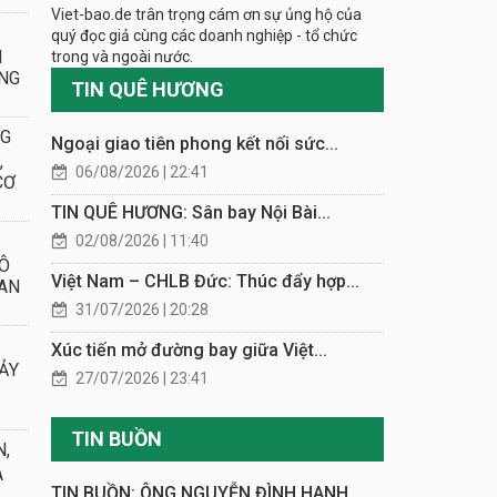
Viet-bao.de trân trọng cám ơn sự ủng hộ của
quý đọc giả cùng các doanh nghiệp - tổ chức
N
trong và ngoài nước.
ÔNG
TIN QUÊ HƯƠNG
NG
Ngoại giao tiên phong kết nối sức...
,
06/08/2026 | 22:41
CƠ
TIN QUÊ HƯƠNG: Sân bay Nội Bài...
02/08/2026 | 11:40
Ô
Việt Nam – CHLB Đức: Thúc đẩy hợp...
 AN
31/07/2026 | 20:28
:
Xúc tiến mở đường bay giữa Việt...
XẢY
27/07/2026 | 23:41
TIN BUỒN
N,
A
TIN BUỒN: ÔNG NGUYỄN ĐÌNH HANH