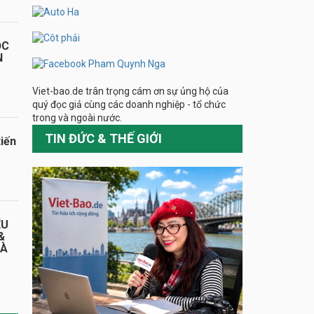
ỌC
N
Viet-bao.de trân trọng cám ơn sự ủng hộ của
quý đọc giả cùng các doanh nghiệp - tổ chức
trong và ngoài nước.
TIN ĐỨC & THẾ GIỚI
iến
ỂU
&
HÀ