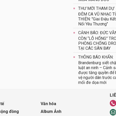
THƯ MỜI THAM DỰ
ĐÊM CA VŨ NHẠC T
THIỆN: "Giai Điệu Kết
Nối Yêu Thương"
CẢNH BÁO: ĐỨC VẪ
CÒN “LỖ HỔNG” TR
PHÒNG CHỐNG DR
TẠI CÁC SÂN BAY
THÔNG BÁO KHẨN:
Brandenburg siết chặ
luật an ninh – Cảnh s
được tăng quyền để
vệ người dân trước c
mối đe dọa mới
LI
 tế
Văn hóa
cộng đồng
Album Ảnh