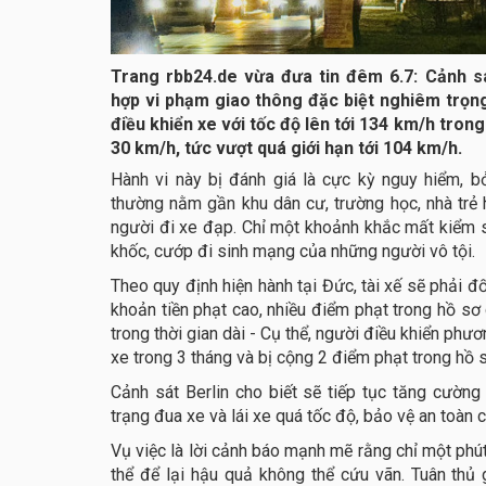
Trang rbb24.de vừa đưa tin đêm 6.7: Cảnh sá
hợp vi phạm giao thông đặc biệt nghiêm trọng
điều khiển xe với tốc độ lên tới 134 km/h tro
30 km/h, tức vượt quá giới hạn tới 104 km/h.
Hành vi này bị đánh giá là cực kỳ nguy hiểm, 
thường nằm gần khu dân cư, trường học, nhà trẻ 
người đi xe đạp. Chỉ một khoảnh khắc mất kiểm s
khốc, cướp đi sinh mạng của những người vô tội.
Theo quy định hiện hành tại Đức, tài xế sẽ phải 
khoản tiền phạt cao, nhiều điểm phạt trong hồ sơ 
trong thời gian dài - Cụ thể, người điều khiển phươ
xe trong 3 tháng và bị cộng 2 điểm phạt trong hồ
Cảnh sát Berlin cho biết sẽ tiếp tục tăng cường
trạng đua xe và lái xe quá tốc độ, bảo vệ an toàn
Vụ việc là lời cảnh báo mạnh mẽ rằng chỉ một phút
thể để lại hậu quả không thể cứu vãn. Tuân thủ 