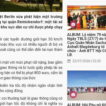
t Berlin vừa phát hiện một trường
 tại quận Reinickendorf: một tài xế
ng khu vực dân cư chỉ được phép chạy
ALBUM: Lỷ niệm 79 n
Ngày TBLS (27/7) do 
bởi các tuyến đường giới hạn 30 km/h
Cựu Quân Nhân Sach
hoặc khu vực có nhiều người đi bộ và
Anhalt Magdeburg tổ
oát cũng có thể dẫn đến tai nạn thảm
chức - Ảnh BTT Hội C
LB.
22/07/2026 | 23:20
đối mặt với mức phạt rất nặng, bao gồm
giao thông và bị tước giấy phép lái xe
ng tiện có thể bị phạt 800 euro, cấm lái
 sơ giao thông của Đức
 kiểm tra tốc độ nhằm ngăn chặn tình
 cho cộng đồng.
 coi thường luật lệ giao thông cũng có
giới hạn tốc độ không chỉ là nghĩa vụ
ALBUM: Hội Phụ nữ Đ