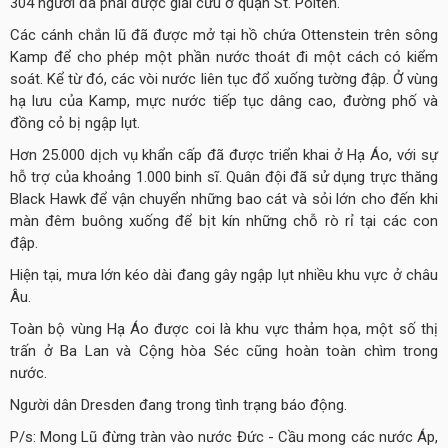
304 người đã phải được giải cứu ở quận St. Pölten.
Các cánh chắn lũ đã được mở tại hồ chứa Ottenstein trên sông
Kamp để cho phép một phần nước thoát đi một cách có kiểm
soát. Kể từ đó, các vòi nước liên tục đổ xuống tường đập. Ở vùng
hạ lưu của Kamp, mực nước tiếp tục dâng cao, đường phố và
đồng cỏ bị ngập lụt.
Hơn 25.000 dịch vụ khẩn cấp đã được triển khai ở Hạ Áo, với sự
hỗ trợ của khoảng 1.000 binh sĩ. Quân đội đã sử dụng trực thăng
Black Hawk để vận chuyển những bao cát và sỏi lớn cho đến khi
màn đêm buông xuống để bịt kín những chỗ rò rỉ tại các con
đập.
Hiện tại, mưa lớn kéo dài đang gây ngập lụt nhiều khu vực ở châu
Âu.
Toàn bộ vùng Hạ Áo được coi là khu vực thảm họa, một số thị
trấn ở Ba Lan và Cộng hòa Séc cũng hoàn toàn chìm trong
nước.
Người dân Dresden đang trong tình trạng báo động.
P/s: Mong Lũ đừng tràn vào nước Đức - Cầu mong các nước Áp,