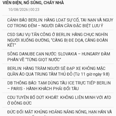
VIÊN ĐIỆN, NỔ SÚNG, CHÁY NHÀ
10/08/2026 | 00:23
CẢNH BÁO BERLIN: HÀNG LOẠT SỰ CỐ, TAI NẠN VÀ NGUY
CƠ TRONG ĐÊM – NGƯỜI DÂN CẦN ĐẶC BIỆT LƯU Ý
CSD SAU VỤ TẤN CÔNG Ở BERLIN: HÀNG CHỤC NGHÌN
NGƯỜI XUỐNG ĐƯỜNG, “CÀNG BỊ ĐE DỌA, CÀNG ĐOÀN
KẾT”
SÔNG DANUBE CẠN NƯỚC: SLOVAKIA – HUNGARY ĐÀM
PHÁN VỀ “TỪNG GIỌT NƯỚC”
BERLIN: HÀNG TRĂM NGƯỜI SẼ ĐẠP XE KHÔNG MẶC
QUẦN ÁO QUA TRUNG TÂM THỦ ĐÔ (Từ 11 giờ ngày 9.8)
DB THÔNG BÁO: TẠM DỪNG TÀU ICE TRỰC TIẾP BERLIN
– PARIS - HÀNH KHÁCH PHẢI ĐỔI TÀU
CDU TUYÊN BỐ DỨT KHOÁT: KHÔNG LIÊN MINH VỚI AfD
Ở ĐÔNG ĐỨC
ĐỨC ĐỐI MẶT KHỦNG HOẢNG NẮNG NÓNG, HẠN HÁN VÀ