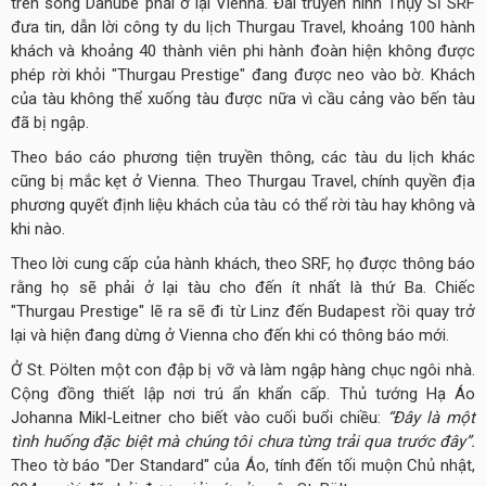
trên sông Danube phải ở lại Vienna. Đài truyền hình Thụy Sĩ SRF
đưa tin, dẫn lời công ty du lịch Thurgau Travel, khoảng 100 hành
khách và khoảng 40 thành viên phi hành đoàn hiện không được
phép rời khỏi "Thurgau Prestige" đang được neo vào bờ. Khách
của tàu không thể xuống tàu được nữa vì cầu cảng vào bến tàu
đã bị ngập.
Theo báo cáo phương tiện truyền thông, các tàu du lịch khác
cũng bị mắc kẹt ở Vienna. Theo Thurgau Travel, chính quyền địa
phương quyết định liệu khách của tàu có thể rời tàu hay không và
khi nào.
Theo lời cung cấp của hành khách, theo SRF, họ được thông báo
rằng họ sẽ phải ở lại tàu cho đến ít nhất là thứ Ba. Chiếc
"Thurgau Prestige" lẽ ra sẽ đi từ Linz đến Budapest rồi quay trở
lại và hiện đang dừng ở Vienna cho đến khi có thông báo mới.
Ở St. Pölten một con đập bị vỡ và làm ngập hàng chục ngôi nhà.
Cộng đồng thiết lập nơi trú ẩn khẩn cấp. Thủ tướng Hạ Áo
Johanna Mikl-Leitner cho biết vào cuối buổi chiều:
“Đây là một
tình huống đặc biệt mà chúng tôi chưa từng trải qua trước đây”.
Theo tờ báo "Der Standard" của Áo, tính đến tối muộn Chủ nhật,