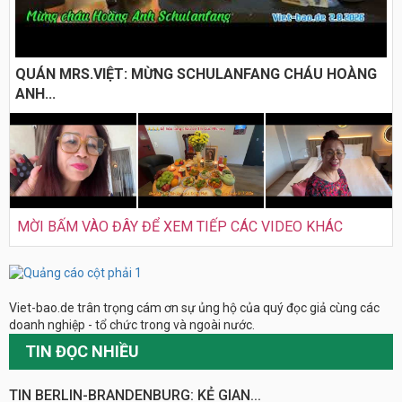
QUÁN MRS.VIỆT: MỪNG SCHULANFANG CHÁU HOÀNG
ANH...
MỜI BẤM VÀO ĐÂY ĐỂ XEM TIẾP CÁC VIDEO KHÁC
Viet-bao.de trân trọng cám ơn sự ủng hộ của quý đọc giả cùng các
doanh nghiệp - tổ chức trong và ngoài nước.
TIN ĐỌC NHIỀU
TIN BERLIN-BRANDENBURG: KẺ GIAN...