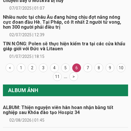
chuyến bay ở Moskva bị huỷ
07/07/2025 | 01:07
Nhiều nước tại châu Âu đang hứng chịu đợt nắng nóng
cực đoan đầu Hè. Tại Pháp, có ít nhất 2 người tử vong,
hơn 300 người phải điều trị
02/07/2025 | 12:39
TIN N:ÓNG: Polen sẽ thực hiện kiểm tra tại các cửa khẩu
giáp giới với Đức và Litauen
01/07/2025 | 18:15
<
1
2
3
4
5
6
7
8
9
10
11
...
>
ALBUM ẢNH
ALBUM: Thiện nguyện viên hân hoan nhận bằng tốt
nghiệp sau Khóa đào tạo Hospiz 34
02/08/2026 | 01:45