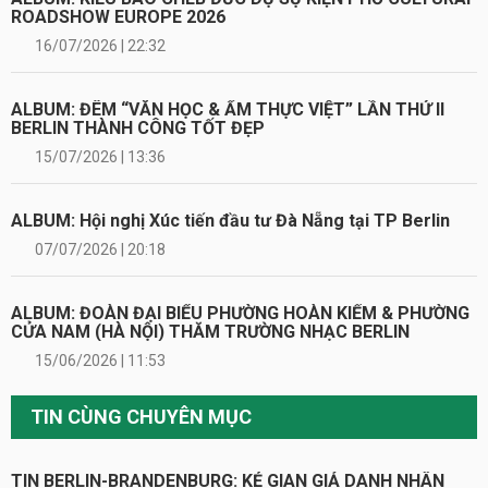
ROADSHOW EUROPE 2026
16/07/2026 | 22:32
ALBUM: ĐÊM “VĂN HỌC & ẨM THỰC VIỆT” LẦN THỨ II
BERLIN THÀNH CÔNG TỐT ĐẸP
15/07/2026 | 13:36
ALBUM: Hội nghị Xúc tiến đầu tư Đà Nẵng tại TP Berlin
07/07/2026 | 20:18
ALBUM: ĐOÀN ĐẠI BIỂU PHƯỜNG HOÀN KIẾM & PHƯỜNG
CỬA NAM (HÀ NỘI) THĂM TRƯỜNG NHẠC BERLIN
15/06/2026 | 11:53
TIN CÙNG CHUYÊN MỤC
TIN BERLIN-BRANDENBURG: KẺ GIAN GIẢ DANH NHÂN