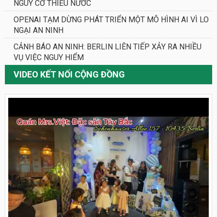
NGUY CƠ THIẾU NƯỚC
OPENAI TẠM DỪNG PHÁT TRIỂN MỘT MÔ HÌNH AI VÌ LO
NGẠI AN NINH
CẢNH BÁO AN NINH: BERLIN LIÊN TIẾP XẢY RA NHIỀU
VỤ VIỆC NGUY HIỂM
VIDEO KẾT NỐI CỘNG ĐỒNG