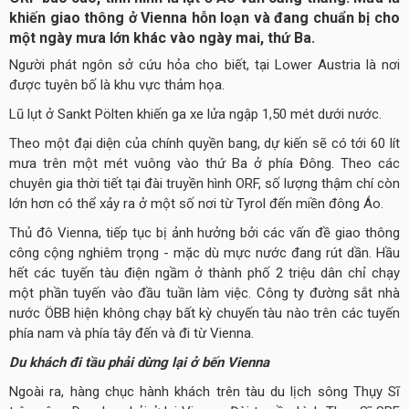
khiến giao thông ở Vienna hỗn loạn và đang chuẩn bị cho
một ngày mưa lớn khác vào ngày mai, thứ Ba.
Người phát ngôn sở cứu hỏa cho biết, tại Lower Austria là nơi
được tuyên bố là khu vực thảm họa.
Lũ lụt ở Sankt Pölten khiến ga xe lửa ngập 1,50 mét dưới nước.
Theo một đại diện của chính quyền bang, dự kiến sẽ có tới 60 lít
mưa trên một mét vuông vào thứ Ba ở phía Đông. Theo các
chuyên gia thời tiết tại đài truyền hình ORF, số lượng thậm chí còn
lớn hơn có thể xảy ra ở một số nơi từ Tyrol đến miền đông Áo.
Thủ đô Vienna, tiếp tục bị ảnh hưởng bởi các vấn đề giao thông
công cộng nghiêm trọng - mặc dù mực nước đang rút dần. Hầu
hết các tuyến tàu điện ngầm ở thành phố 2 triệu dân chỉ chạy
một phần tuyến vào đầu tuần làm việc. Công ty đường sắt nhà
nước ÖBB hiện không chạy bất kỳ chuyến tàu nào trên các tuyến
phía nam và phía tây đến và đi từ Vienna.
Du khách đi tầu phải dừng lại ở bến Vienna
Ngoài ra, hàng chục hành khách trên tàu du lịch sông Thụy Sĩ