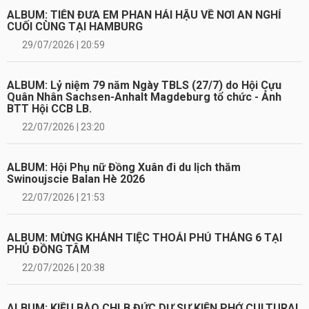
ALBUM: TIỄN ĐƯA EM PHAN HẢI HẬU VỀ NƠI AN NGHỈ
CUỐI CÙNG TẠI HAMBURG
29/07/2026 | 20:59
ALBUM: Lỷ niệm 79 năm Ngày TBLS (27/7) do Hội Cựu
Quân Nhân Sachsen-Anhalt Magdeburg tổ chức - Ảnh
BTT Hội CCB LB.
22/07/2026 | 23:20
ALBUM: Hội Phụ nữ Đồng Xuân đi du lịch thăm
Swinoujscie Balan Hè 2026
22/07/2026 | 21:53
ALBUM: MỪNG KHÁNH TIỆC THOẢI PHỦ THÁNG 6 TẠI
PHỦ ĐỒNG TÂM
22/07/2026 | 20:38
ALBUM: KIỀU BÀO CHLB ĐỨC DỰ SỰ KIỆN PHỞ CULTURAI