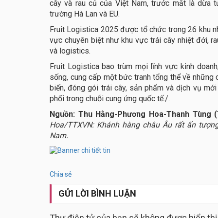
cây và rau củ của Việt Nam, trước mắt là dừa tươ
trường Hà Lan và EU.
Fruit Logistica 2025 được tổ chức trong 26 khu nh
vực chuyên biệt như khu vực trái cây nhiệt đới, 
và logistics.
Fruit Logistica bao trùm mọi lĩnh vực kinh doan
sống, cung cấp một bức tranh tổng thể về những c
biến, đóng gói trái cây, sản phẩm và dịch vụ mới
phối trong chuỗi cung ứng quốc tế./.
Nguồn: Thu Hằng-Phương Hoa-Thanh Tùng 
Hoa/TTXVN: Khánh hàng châu Âu rất ấn tượng 
Nam.
Chia sẻ
GỬI LỜI BÌNH LUẬN
Thư điện tử của bạn sẽ không được hiển thị