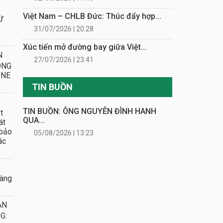
Việt Nam – CHLB Đức: Thúc đẩy hợp...
Ừ
31/07/2026 | 20:28
Xúc tiến mở đường bay giữa Việt...
N
27/07/2026 | 23:41
ONG
ONE
TIN BUỒN
TIN BUỒN: ÔNG NGUYỄN ĐÌNH HANH
t
QUA...
át
 bảo
05/08/2026 | 13:23
ác
oàng
ẮN
G: