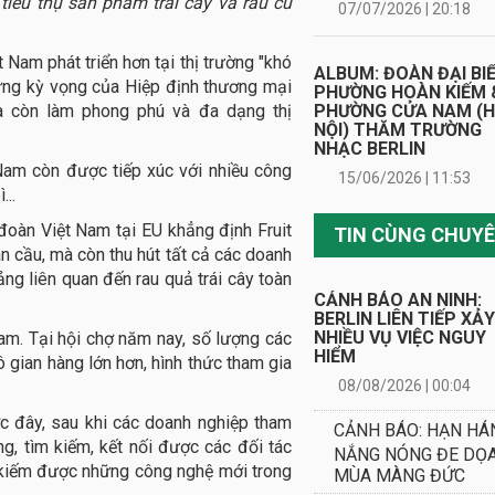
tiêu thụ sản phẩm trái cây và rau củ
07/07/2026 | 20:18
 Nam phát triển hơn tại thị trường "khó
ALBUM: ĐOÀN ĐẠI BI
 ứng kỳ vọng của Hiệp định thương mại
PHƯỜNG HOÀN KIẾM 
à còn làm phong phú và đa dạng thị
PHƯỜNG CỬA NAM (
NỘI) THĂM TRƯỜNG
NHẠC BERLIN
 Nam còn được tiếp xúc với nhiều công
15/06/2026 | 11:53
..
oàn Việt Nam tại EU khẳng định Fruit
àn cầu, mà còn thu hút tất cả các doanh
ảng liên quan đến rau quả trái cây toàn
CẢNH BÁO AN NINH:
BERLIN LIÊN TIẾP XẢ
NHIỀU VỤ VIỆC NGUY
Nam. Tại hội chợ năm nay, số lượng các
HIỂM
gian hàng lớn hơn, hình thức tham gia
08/08/2026 | 00:04
c đây, sau khi các doanh nghiệp tham
CẢNH BÁO: HẠN HÁ
ng, tìm kiếm, kết nối được các đối tác
NẮNG NÓNG ĐE DỌ
m kiếm được những công nghệ mới trong
MÙA MÀNG ĐỨC