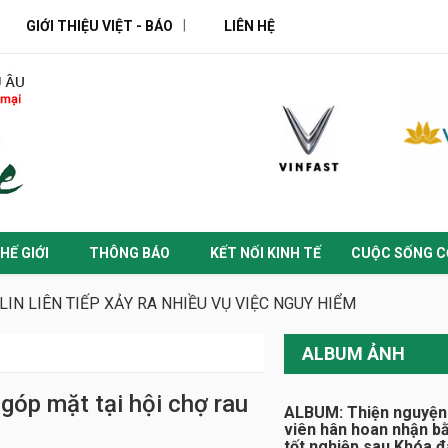
GIỚI THIỆU VIỆT - BÁO
LIÊN HỆ
HẾ GIỚI
THÔNG BÁO
KẾT NỐI KINH TẾ
CUỘC SỐNG C
LIN LIÊN TIẾP XẢY RA NHIỀU VỤ VIỆC NGUY HIỂM
ALBUM ẢNH
 góp mặt tại hội chợ rau
ALBUM: Thiện nguyện
viên hân hoan nhận b
tốt nghiệp sau Khóa 