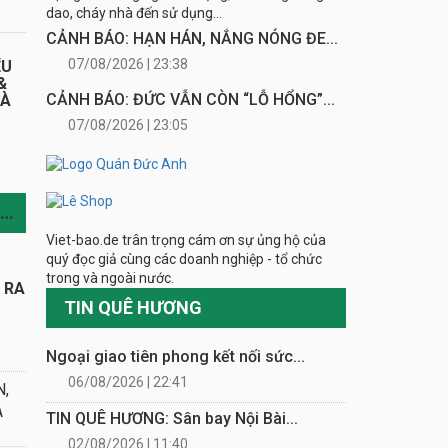
dao, cháy nhà đến sử dụng...
CẢNH BÁO: HẠN HÁN, NẮNG NÓNG ĐE...
07/08/2026 | 23:38
ỂU
&
CẢNH BÁO: ĐỨC VẪN CÒN “LỖ HỔNG”...
HÀ
07/08/2026 | 23:05
TIN CÙNG CHUYÊN MỤC
Viet-bao.de trân trọng cám ơn sự ủng hộ của
quý đọc giả cùng các doanh nghiệp - tổ chức
trong và ngoài nước.
Y RA
TIN QUÊ HƯƠNG
Ngoại giao tiên phong kết nối sức...
06/08/2026 | 22:41
N,
A
TIN QUÊ HƯƠNG: Sân bay Nội Bài...
02/08/2026 | 11:40