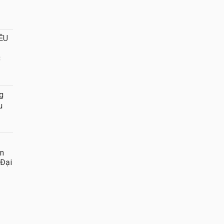
ỀU
C
g
u
ần
 Đại