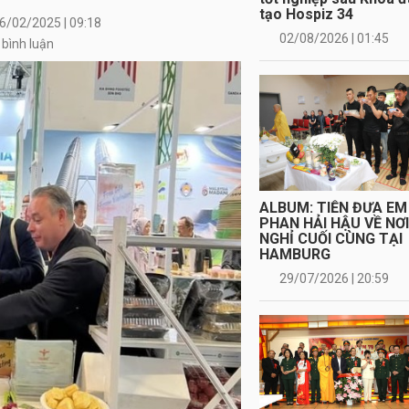
tạo Hospiz 34
6/02/2025 | 09:18
02/08/2026 | 01:45
 bình luận
ALBUM: TIỄN ĐƯA EM
PHAN HẢI HẬU VỀ NƠ
NGHỈ CUỐI CÙNG TẠI
HAMBURG
29/07/2026 | 20:59