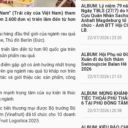
ALBUM: Lỷ niệm 79 n
Ngày TBLS (27/7) do 
t Nam” (Trái cây của Việt Nam) tham
Cựu Quân Nhân Sach
ơn 2.600 đơn vị triển lãm đến từ hơn
Anhalt Magdeburg tổ
chức - Ảnh BTT Hội C
LB.
ại hàng đầu thế giới của ngành rau quả
22/07/2026 | 23:20
e, Thủ đô Berlin (Đức).
 triển lãm đến từ hơn 90 quốc gia trên
ALBUM: Hội Phụ nữ Đ
ị sản phẩm rau quả.
Xuân đi du lịch thăm
Swinoujscie Balan Hè
à điểm gặp gỡ có ảnh hưởng nhất trong
2026
ên gia ngành rau quả từ khắp nơi trên
22/07/2026 | 21:53
 tác và giới thiệu các sản phẩm, công
ấn mạnh trọng tâm của sự kiện là thúc
ALBUM: MỪNG KHÁN
TIỆC THOẢI PHỦ TH
g ngành.
6 TẠI PHỦ ĐỒNG TÂM
úc tiến thương mại được Bộ trưởng Bộ
22/07/2026 | 20:38
m (Vinafruit) đã tổ chức cho 10 doanh
ruit Logistica 2025.
ALBUM: KIỀU BÀO CH