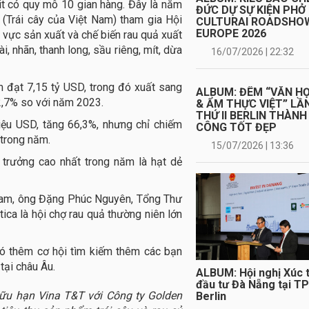
it có quy mô 10 gian hàng. Đây là năm
ĐỨC DỰ SỰ KIỆN PHỞ
” (Trái cây của Việt Nam) tham gia Hội
CULTURAI ROADSHO
EUROPE 2026
h vực sản xuất và chế biến rau quả xuất
, nhãn, thanh long, sầu riêng, mít, dừa
16/07/2026 | 22:32
m đạt 7,15 tỷ USD, trong đó xuất sang
ALBUM: ĐÊM “VĂN H
 2,7% so với năm 2023.
& ẨM THỰC VIỆT” LẦ
THỨ II BERLIN THÀNH
iệu USD, tăng 66,3%, nhưng chỉ chiếm
CÔNG TỐT ĐẸP
 trong năm.
15/07/2026 | 13:36
trưởng cao nhất trong năm là hạt dẻ
 Nam, ông Đặng Phúc Nguyên, Tổng Thư
tica là hội chợ rau quả thường niên lớn
có thêm cơ hội tìm kiếm thêm các bạn
tại châu Âu.
ALBUM: Hội nghị Xúc t
đầu tư Đà Nẵng tại TP
Hữu hạn Vina T&T với Công ty Golden
Berlin