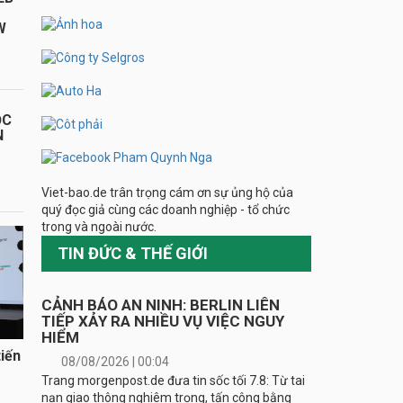
W
ỌC
N
Viet-bao.de trân trọng cám ơn sự ủng hộ của
quý đọc giả cùng các doanh nghiệp - tổ chức
trong và ngoài nước.
TIN ĐỨC & THẾ GIỚI
CẢNH BÁO AN NINH: BERLIN LIÊN
TIẾP XẢY RA NHIỀU VỤ VIỆC NGUY
HIỂM
iến
08/08/2026 | 00:04
Trang morgenpost.de đưa tin sốc tối 7.8: Từ tai
nạn giao thông nghiêm trọng, tấn công bằng