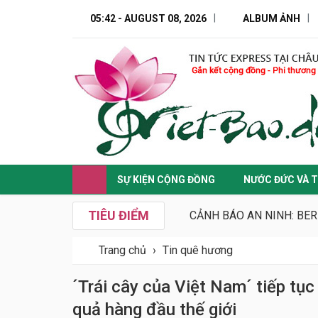
05:42 - AUGUST 08, 2026
ALBUM ẢNH
SỰ KIỆN CỘNG ĐỒNG
NƯỚC ĐỨC VÀ T
TIÊU ĐIỂM
CẢNH BÁO AN NINH: BER
Trang chủ
›
Tin quê hương
´Trái cây của Việt Nam´ tiếp tục
quả hàng đầu thế giới