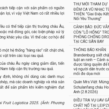
THƯ MỜI THAM DỰ
 cách tiếp cận với sản phẩm có nguồn
ĐÊM CA VŨ NHẠC T
ận lợi, vì vậy Việt Nam có rất nhiều lợi
THIỆN: "Giai Điệu Kết
Nối Yêu Thương"
đều có thể tiếp cận thị trường châu Âu,
CẢNH BÁO: ĐỨC VẪ
 hoặc mã đóng gói, các biện pháp xử lý
CÒN “LỖ HỔNG” TR
PHÒNG CHỐNG DR
ờng khác yêu cầu. Vì thế các cơ hội để
TẠI CÁC SÂN BAY
THÔNG BÁO KHẨN:
ó một hệ thống “hàng rào” rất chặt chẽ,
Brandenburg siết chặ
 vật trên các loại rau quả.
luật an ninh – Cảnh s
của châu Âu ngày càng giảm dần, tiến
được tăng quyền để
Nam tiếp cận thị trường rau quả.
vệ người dân trước c
mối đe dọa mới
y định, không chỉ dùng các danh mục
phép, mà các doanh nghiệp và nhà sản
Quán Mrs.Việt: Mừng
xuất để sản phẩm khi kiểm nghiệm đạt
Schulanfang cháu H
Anh (2.8.2026)
ĐIỀU TRA VỤ UAV G
i Fruit Logistica 2025. (Ảnh: Phương
CHẤT NỔ TẠI LEIPZI