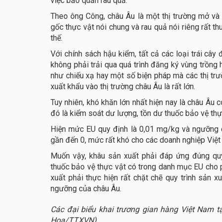
việc bảo quản rau quả.
Theo ông Công, châu Âu là một thị trường mở và
gốc thực vật nói chung và rau quả nói riêng rất thu
thế.
Với chính sách hậu kiểm, tất cả các loại trái cây 
không phải trải qua quá trình đăng ký vùng trồng
như chiếu xạ hay một số biện pháp mà các thị trư
xuất khẩu vào thị trường châu Âu là rất lớn.
Tuy nhiên, khó khăn lớn nhất hiện nay là châu Âu c
đó là kiểm soát dư lượng, tồn dư thuốc bảo vệ thực
Hiện mức EU quy định là 0,01 mg/kg và ngưỡng 
gần đến 0, mức rất khó cho các doanh nghiệp Việt 
Muốn vậy, khâu sản xuất phải đáp ứng đúng qu
thuốc bảo vệ thực vật có trong danh mục EU cho 
xuất phải thực hiện rất chặt chẽ quy trình sản 
ngưỡng của châu Âu.
Các đại biểu khai trương gian hàng Việt Nam tạ
Hoa/TTXVN)