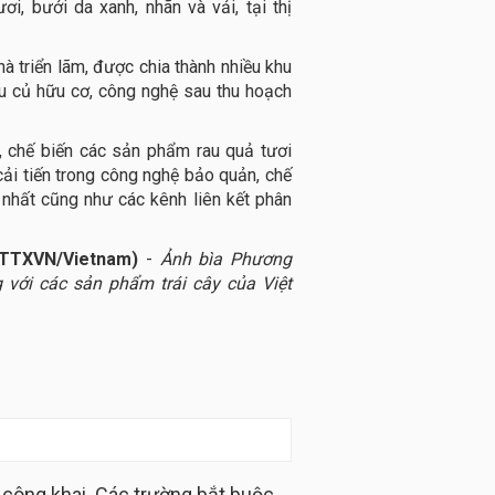
i, bưởi da xanh, nhãn và vải, tại thị
à triển lãm, được chia thành nhiều khu
rau củ hữu cơ, công nghệ sau thu hoạch
h, chế biến các sản phẩm rau quả tươi
ải tiến trong công nghệ bảo quản, chế
 nhất cũng như các kênh liên kết phân
(TTXVN/Vietnam)
-
Ảnh bìa Phương
với các sản phẩm trái cây của Việt
 công khai. Các trường bắt buộc