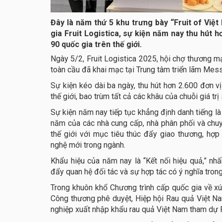
Đây là năm thứ 5 khu trưng bày “Fruit of Việ
gia Fruit Logistica, sự kiện năm nay thu hút h
90 quốc gia trên thế giới.
Ngày 5/2, Fruit Logistica 2025, hội chợ thương m
toàn cầu đã khai mạc tại Trung tâm triển lãm Mess
Sự kiện kéo dài ba ngày, thu hút hơn 2.600 đơn vị
thế giới, bao trùm tất cả các khâu của chuỗi giá tr
Sự kiện năm nay tiếp tục khẳng định danh tiếng l
năm của các nhà cung cấp, nhà phân phối và chuy
thế giới với mục tiêu thúc đẩy giao thương, hợp
nghệ mới trong ngành.
Khẩu hiệu của năm nay là “Kết nối hiệu quả,” nh
đẩy quan hệ đối tác và sự hợp tác có ý nghĩa tron
Trong khuôn khổ Chương trình cấp quốc gia về x
Công thương phê duyệt, Hiệp hội Rau quả Việt Na
nghiệp xuất nhập khẩu rau quả Việt Nam tham dự F