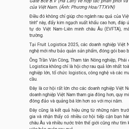
Gate Bce B.V (Hà Lan) về hợp tác phân phối và 
của Việt Nam. (Ảnh: Phương Hoa/TTXVN)
Điều đó không chỉ giúp cho ngành rau quả của Việt
tính" này, đẩy kim ngạch xuất khẩu cao hơn, đáp
tự do Việt Nam-Liên minh châu Âu (EVFTA), m
trường.
Tại Fruit Logistica 2025, các doanh nghiệp Việt
nghệ mới như bảo quản sản phẩm, đóng gói bao bì.
Ông Trần Văn Công, Tham tán Nông nghiệp, Phái đ
Logistica không chỉ là hội chợ rau quả lớn nhất to
nghiệp lớn, tổ chức logistics, công nghệ và các m
cầu.
Đây là cơ hội rất lớn cho các doanh nghiệp Việt 
doanh nghiệp Việt Nam tham gia đông hơn, quy mô 
đông đảo và quảng bá lớn hơn so với mọi năm.
Đây cũng là kết quả hiệu ứng từ những năm trướ
gia và nhận thấy có nhiều cơ hội tiếp cận bạn hà
châu Âu và nhiều nước trên thế giới cũng như tì