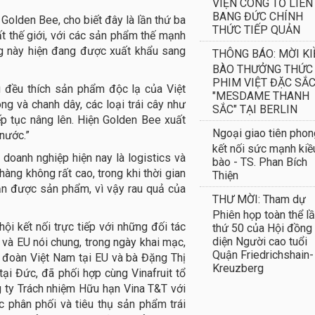
VIỆN CÔNG TỐ LIÊN
BANG ĐỨC CHÍNH
Golden Bee, cho biết đây là lần thứ ba
THỨC TIẾP QUẢN
t thế giới, với các sản phẩm thế mạnh
àng này hiện đang được xuất khẩu sang
THÔNG BÁO: MỜI KI
BÀO THƯỞNG THỨC
PHIM VIỆT ĐẶC SẮ
u đều thích sản phẩm độc lạ của Việt
"MESDAME THANH
ng và chanh dây, các loại trái cây như
SẮC" TẠI BERLIN
iếp tục nâng lên. Hiện Golden Bee xuất
Ngoại giao tiên phon
nước.”
kết nối sức mạnh kiề
 doanh nghiệp hiện nay là logistics và
bào - TS. Phan Bích
hàng không rất cao, trong khi thời gian
Thiện
ản được sản phẩm, vì vậy rau quả của
THƯ MỜI: Tham dự
Phiên họp toàn thể l
i kết nối trực tiếp với những đối tác
thứ 50 của Hội đồng
diện Người cao tuổi
 và EU nói chung, trong ngày khai mạc,
Quận Friedrichshain-
 đoàn Việt Nam tại EU và bà Đặng Thị
Kreuzberg
i Đức, đã phối hợp cùng Vinafruit tổ
 ty Trách nhiệm Hữu hạn Vina T&T với
 phân phối và tiêu thụ sản phẩm trái