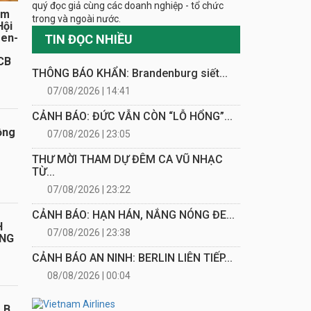
quý đọc giả cùng các doanh nghiệp - tổ chức
ăm
trong và ngoài nước.
Hội
sen-
TIN ĐỌC NHIỀU
CB
THÔNG BÁO KHẨN: Brandenburg siết...
07/08/2026 | 14:41
CẢNH BÁO: ĐỨC VẪN CÒN “LỖ HỔNG”...
ồng
07/08/2026 | 23:05
THƯ MỜI THAM DỰ ĐÊM CA VŨ NHẠC
TỪ...
07/08/2026 | 23:22
CẢNH BÁO: HẠN HÁN, NẮNG NÓNG ĐE...
H
07/08/2026 | 23:38
ÁNG
CẢNH BÁO AN NINH: BERLIN LIÊN TIẾP...
08/08/2026 | 00:04
LB