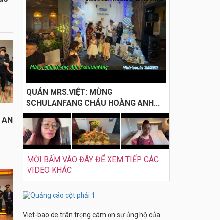
QUÁN MRS.VIỆT: MỪNG
SCHULANFANG CHÁU HOÀNG ANH...
I AN
MỜI BẤM VÀO ĐÂY ĐỂ XEM TIẾP CÁC
VIDEO KHÁC
Viet-bao.de trân trọng cám ơn sự ủng hộ của