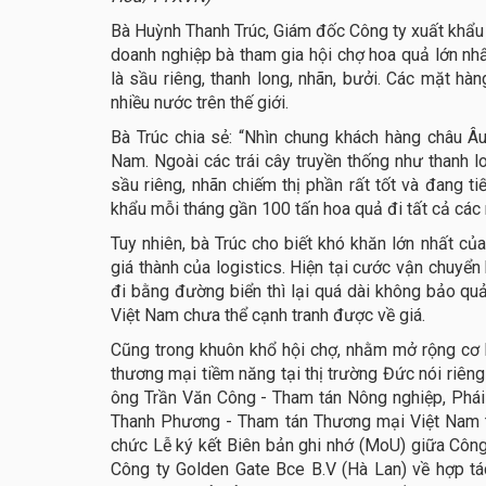
Bà Huỳnh Thanh Trúc, Giám đốc Công ty xuất khẩu 
doanh nghiệp bà tham gia hội chợ hoa quả lớn nhấ
là sầu riêng, thanh long, nhãn, bưởi. Các mặt h
nhiều nước trên thế giới.
Bà Trúc chia sẻ: “Nhìn chung khách hàng châu Â
Nam. Ngoài các trái cây truyền thống như thanh lo
sầu riêng, nhãn chiếm thị phần rất tốt và đang t
khẩu mỗi tháng gần 100 tấn hoa quả đi tất cả các 
Tuy nhiên, bà Trúc cho biết khó khăn lớn nhất của
giá thành của logistics. Hiện tại cước vận chuyển 
đi bằng đường biển thì lại quá dài không bảo qu
Việt Nam chưa thể cạnh tranh được về giá.
Cũng trong khuôn khổ hội chợ, nhằm mở rộng cơ hộ
thương mại tiềm năng tại thị trường Đức nói riêng
ông Trần Văn Công - Tham tán Nông nghiệp, Phái
Thanh Phương - Tham tán Thương mại Việt Nam tạ
chức Lễ ký kết Biên bản ghi nhớ (MoU) giữa Công
Công ty Golden Gate Bce B.V (Hà Lan) về hợp tác