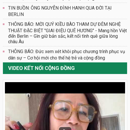
TIN BUỒN: ÔNG NGUYỄN ĐÌNH HANH QUA ĐỜI TẠI
BERLIN
THÔNG BÁO: MỜI QUÝ KIỀU BÀO THAM DỰ ĐÊM NGHỆ
THUẬT ĐẶC BIỆT "GIAI ĐIỆU QUÊ HƯƠNG" - Mang hồn Việt
đến Berlin – Gìn giữ bản sắc, kết nối tình quê giữa lòng
châu Âu
THÔNG BÁO: Đức xem xét khôi phục chương trình phục vụ
dân sự – Cơ hội mới cho thế hệ trẻ và cộng đồng
VIDEO KẾT NỐI CỘNG ĐỒNG