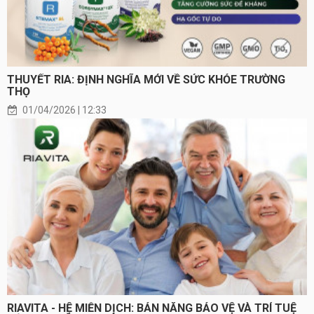
THUYẾT RIA: ĐỊNH NGHĨA MỚI VỀ SỨC KHỎE TRƯỜNG
THỌ
01/04/2026 | 12:33
RIAVITA - HỆ MIỄN DỊCH: BẢN NĂNG BẢO VỆ VÀ TRÍ TUỆ