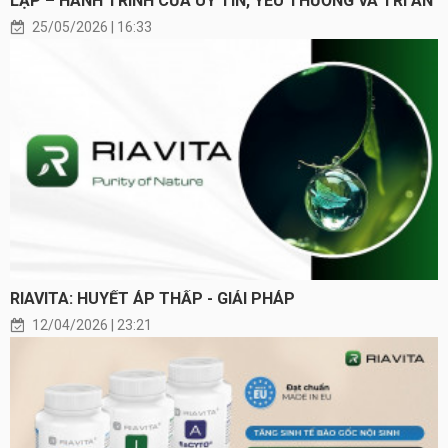
LẬP – HÀNH TRÌNH CỦA UY TÍN, YÊU THƯƠNG VÀ TRI ÂN
25/05/2026 | 16:33
RIAVITA: HUYẾT ÁP THẤP - GIẢI PHÁP
12/04/2026 | 23:21