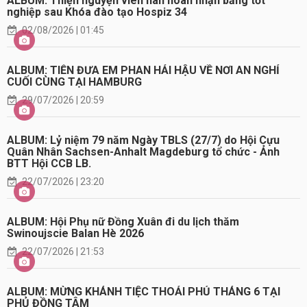
ALBUM: Thiện nguyện viên hân hoan nhận bằng tốt
nghiệp sau Khóa đào tạo Hospiz 34
02/08/2026 | 01:45
ALBUM: TIỄN ĐƯA EM PHAN HẢI HẬU VỀ NƠI AN NGHỈ
CUỐI CÙNG TẠI HAMBURG
29/07/2026 | 20:59
ALBUM: Lỷ niệm 79 năm Ngày TBLS (27/7) do Hội Cựu
Quân Nhân Sachsen-Anhalt Magdeburg tổ chức - Ảnh
BTT Hội CCB LB.
22/07/2026 | 23:20
ALBUM: Hội Phụ nữ Đồng Xuân đi du lịch thăm
Swinoujscie Balan Hè 2026
22/07/2026 | 21:53
ALBUM: MỪNG KHÁNH TIỆC THOẢI PHỦ THÁNG 6 TẠI
PHỦ ĐỒNG TÂM