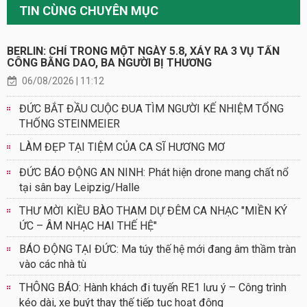
TIN CÙNG CHUYÊN MỤC
BERLIN: CHỈ TRONG MỘT NGÀY 5.8, XẢY RA 3 VỤ TẤN
CÔNG BẰNG DAO, BA NGƯỜI BỊ THƯƠNG
06/08/2026 | 11:12
ĐỨC BẮT ĐẦU CUỘC ĐUA TÌM NGƯỜI KẾ NHIỆM TỔNG
THỐNG STEINMEIER
LÀM ĐẸP TẠI TIỆM CỦA CA SĨ HƯƠNG MƠ
ĐỨC BÁO ĐỘNG AN NINH: Phát hiện drone mang chất nổ
tại sân bay Leipzig/Halle
THƯ MỜI KIỀU BÀO THAM DỰ ĐÊM CA NHẠC "MIỀN KÝ
ỨC – ÂM NHẠC HAI THẾ HỆ"
BÁO ĐỘNG TẠI ĐỨC: Ma túy thế hệ mới đang âm thầm tràn
vào các nhà tù
THÔNG BÁO: Hành khách đi tuyến RE1 lưu ý – Công trình
kéo dài, xe buýt thay thế tiếp tục hoạt động