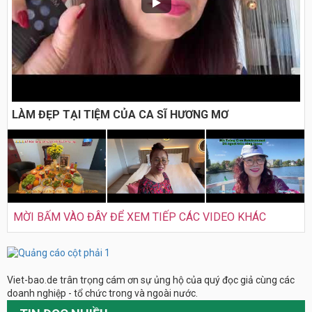
LÀM ĐẸP TẠI TIỆM CỦA CA SĨ HƯƠNG MƠ
MỜI BẤM VÀO ĐÂY ĐỂ XEM TIẾP CÁC VIDEO KHÁC
Viet-bao.de trân trọng cám ơn sự ủng hộ của quý đọc giả cùng các
doanh nghiệp - tổ chức trong và ngoài nước.