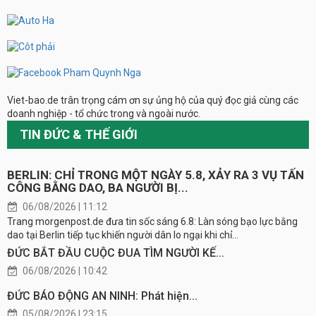
Viet-bao.de trân trọng cám ơn sự ủng hộ của quý đọc giả cùng các
doanh nghiệp - tổ chức trong và ngoài nước.
TIN ĐỨC & THẾ GIỚI
BERLIN: CHỈ TRONG MỘT NGÀY 5.8, XẢY RA 3 VỤ TẤN
CÔNG BẰNG DAO, BA NGƯỜI BỊ...
06/08/2026 | 11:12
Trang morgenpost.de đưa tin sốc sáng 6.8: Làn sóng bạo lực bằng
dao tại Berlin tiếp tục khiến người dân lo ngại khi chỉ...
ĐỨC BẮT ĐẦU CUỘC ĐUA TÌM NGƯỜI KẾ...
06/08/2026 | 10:42
ĐỨC BÁO ĐỘNG AN NINH: Phát hiện...
05/08/2026 | 23:15