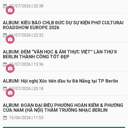
22/07/2026 | 20:38
ALBUM: KIỀU BÀO CHLB ĐỨC DỰ SỰ KIỆN PHỞ CULTURAI
ROADSHOW EUROPE 2026
16/07/2026 | 22:32
ALBUM: ĐÊM “VĂN HỌC & ẨM THỰC VIỆT” LẦN THỨ II
BERLIN THÀNH CÔNG TỐT ĐẸP
15/07/2026 | 13:36
ALBUM: Hội nghị Xúc tiến đầu tư Đà Nẵng tại TP Berlin
07/07/2026 | 20:18
ALBUM: ĐOÀN ĐẠI BIỂU PHƯỜNG HOÀN KIẾM & PHƯỜNG
CỬA NAM (HÀ NỘI) THĂM TRƯỜNG NHẠC BERLIN
15/06/2026 | 11:53