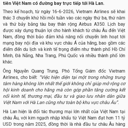
tiên Việt Nam có đường bay trực tiếp tới Hà Lan.
Theo kế hoạch, từ ngày 16-6-2026, Vietnam Airlines sẽ khai
thác 3 chuyến khứ hồi mỗi tuần vào các ngày thứ ba, thứ năm
và thứ bảy bằng tàu bay thân rộng Airbus A350. Lịch bay
được xây dựng thuận lợi cho hành khách từ châu Âu đến Việt
Nam, đồng thời bảo đảm khả năng nối chuyến linh hoạt tới
mạng bay nội địa và khu vực châu Á của hãng, bao gồm các
điểm đến du lịch và kinh tế trọng điểm như thành phố Hồ Chí
Minh, Đà Nẵng, Nha Trang, Phú Quốc và nhiều thành phố lớn
khác.
Ông Nguyễn Quang Trung, Phó Tổng Giám đốc Vietnam
Airlines, cho biết:
“Việc hiện diện tại một trong những trung
tâm hàng không lớn nhất thế giới không chỉ giúp mở rộng cơ
hội kinh doanh cho hãng mà còn góp phần tăng cường kết
nối kinh tế, thương mại, đầu tư và giao lưu nhân dân giữa
Việt Nam với Hà Lan cũng như toàn bộ khu vực châu Âu”.
Hà Lan hiện là đối tác thương mại lớn nhất của Việt Nam tại
châu Âu, với kim ngạch nhập khẩu từ Việt Nam đạt hơn 11 tỷ
USD trong năm 2025, đồng thời là nhà đầu tư châu Âu hàng