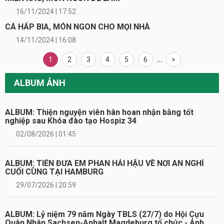
16/11/2024 | 17:52
CÁ HẤP BIA, MÓN NGON CHO MỌI NHÀ
14/11/2024 | 16:08
1
2
3
4
5
6
...
>
ALBUM ẢNH
ALBUM: Thiện nguyện viên hân hoan nhận bằng tốt
nghiệp sau Khóa đào tạo Hospiz 34
02/08/2026 | 01:45
ALBUM: TIỄN ĐƯA EM PHAN HẢI HẬU VỀ NƠI AN NGHỈ
CUỐI CÙNG TẠI HAMBURG
29/07/2026 | 20:59
ALBUM: Lỷ niệm 79 năm Ngày TBLS (27/7) do Hội Cựu
Quân Nhân Sachsen-Anhalt Magdeburg tổ chức - Ảnh