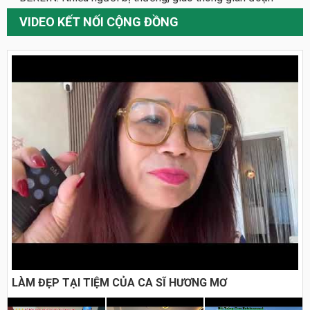
VIDEO KẾT NỐI CỘNG ĐỒNG
LÀM ĐẸP TẠI TIỆM CỦA CA SĨ HƯƠNG MƠ