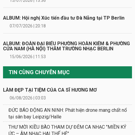
15/07/2026 | 13:36
ALBUM: Hội nghị Xúc tiến đầu tư Đà Nẵng tại TP Berlin
07/07/2026 | 20:18
ALBUM: ĐOÀN ĐẠI BIỂU PHƯỜNG HOÀN KIẾM & PHƯỜNG
CỬA NAM (HÀ NỘI) THĂM TRƯỜNG NHẠC BERLIN
15/06/2026 | 11:53
TIN CÙNG CHUYÊN MỤC
LÀM ĐẸP TẠI TIỆM CỦA CA SĨ HƯƠNG MƠ
06/08/2026 | 03:03
ĐỨC BÁO ĐỘNG AN NINH: Phát hiện drone mang chất nổ
tại sân bay Leipzig/Halle
THƯ MỜI KIỀU BÀO THAM DỰ ĐÊM CA NHẠC "MIỀN KÝ
ỨC – ÂM NHẠC HAI THẾ HỆ"