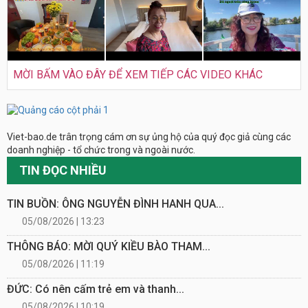
MỜI BẤM VÀO ĐÂY ĐỂ XEM TIẾP CÁC VIDEO KHÁC
Viet-bao.de trân trọng cám ơn sự ủng hộ của quý đọc giả cùng các
doanh nghiệp - tổ chức trong và ngoài nước.
TIN ĐỌC NHIỀU
TIN BUỒN: ÔNG NGUYỄN ĐÌNH HANH QUA...
05/08/2026 | 13:23
THÔNG BÁO: MỜI QUÝ KIỀU BÀO THAM...
05/08/2026 | 11:19
ĐỨC: Có nên cấm trẻ em và thanh...
05/08/2026 | 10:19