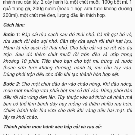
nhánh rau cần tây, 2 cây hành lá, một chút muối, 100g bột mì, 1
quả trứng gà, 200g nước (hoặc 1 hộp sữa tươi không đường
200ml), một chút mè đen, lượng dầu ăn thích hợp.
Cách làm:
Bước 1:
Bắp cải rửa sạch sau đó thái nhỏ. Cà rốt gọt bỏ vỏ,
rửa sạch rồi bào sợi nhỏ. Cần tây rửa sạch rồi thái hạt lựu.
Hành lá rửa sạch rồi thái nhỏ. Cho bắp cải và cà rốt vào âu
trộn. Sau đó thêm chút muối rồi trộn đều và ướp trong
khoảng 10 phút. Tiếp theo bạn cho bột mì, trứng và nước
(hoặc sữa tươi không đường), hành lá, rau cần tây vào.
Dùng phới trộn đều cho đến khi tạo thành hỗn hợp sệt.
Bước 2:
Cho một chút dầu ăn vào chảo nóng. Khi dầu nóng,
múc một muỗng vừa phải bột rau củ đổ vào. Dùng phới dàn
đều rồi rắc vừng đen lên. Tùy thuộc vào sở thích cá nhân mà
bạn có thể làm bánh dày hay mỏng và thêm nhiều rau hơn.
Chiên bánh trên lửa vừa cho đến khi vàng đều hai mặt. thì
lấy ra khỏi chảo.
Thành phẩm món bánh xèo bắp cải và rau củ: