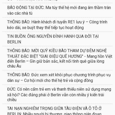
BÁO ĐỘNG TẠI ĐỨC: Ma túy thế hệ mới đang âm thầm tràn
vào các nhà tù
THÔNG BÁO: Hành khách đi tuyến RE1 lưu ý – Công trình
kéo dài, xe buýt thay thế tiếp tục hoạt động
TIN BUỒN: ÔNG NGUYỄN ĐÌNH HANH QUA ĐỜI TẠI
BERLIN
THÔNG BÁO: MỜI QUÝ KIỀU BÀO THAM DỰ ĐÊM NGHỆ
THUẬT ĐẶC BIỆT "GIAI ĐIỆU QUÊ HƯƠNG" - Mang hồn Việt
đến Berlin – Gìn giữ bản sắc, kết nối tình quê giữa lòng
châu Âu
THÔNG BÁO: Đức xem xét khôi phục chương trình phục vụ
dân sự – Cơ hội mới cho thế hệ trẻ và cộng đồng
ĐỨC: Có nên cấm trẻ em và thanh thiếu niên sử dụng mạng
xã hội? Các đảng phái ở Berlin vẫn còn nhiều ý kiến trái
chiều
TAI NẠN NGHIÊM TRỌNG GIỮA TÀU ĐIỆN VÀ Ô TÔ Ở
BERLIN: Nhiều người bị thương, giao thông gián đoạn