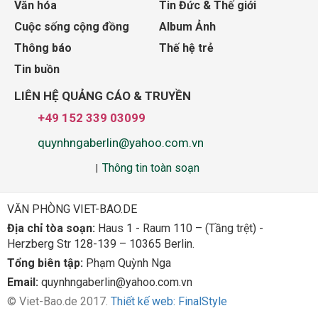
Văn hóa
Tin Đức & Thế giới
Cuộc sống cộng đồng
Album Ảnh
Thông báo
Thế hệ trẻ
Tin buồn
LIÊN HỆ QUẢNG CÁO & TRUYỀN
+49 152 339 03099
quynhngaberlin@yahoo.com.vn
Thông tin toàn soạn
|
VĂN PHÒNG VIET-BAO.DE
Địa chỉ tòa soạn:
Haus 1 - Raum 110 – (Tầng trệt) -
Herzberg Str 128-139 – 10365 Berlin.
Tổng biên tập:
Phạm Quỳnh Nga
Email:
quynhngaberlin@yahoo.com.vn
© Viet-Bao.de 2017.
Thiết kế web: FinalStyle