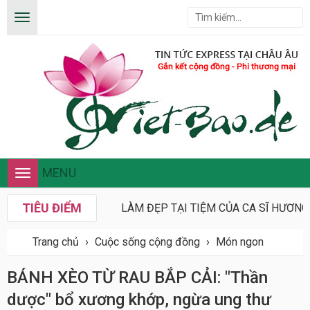
MENU
Toggle
navigation
TIÊU ĐIỂM
LÀM ĐẸP TẠI TIỆM CỦA CA SĨ HƯƠN
Trang chủ
›
Cuộc sống cộng đồng
›
Món ngon
BÁNH XÈO TỪ RAU BẮP CẢI: "Thần
dược" bổ xương khớp, ngừa ung thư