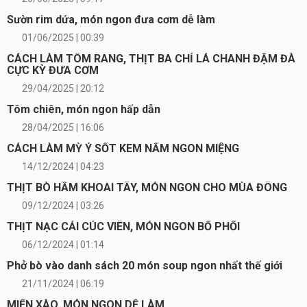
Sườn rim dứa, món ngon đưa cơm dễ làm
01/06/2025 | 00:39
CÁCH LÀM TÔM RANG, THỊT BA CHỈ LÁ CHANH ĐẬM ĐÀ
CỰC KỲ ĐƯA CƠM
29/04/2025 | 20:12
Tôm chiên, món ngon hấp dẫn
28/04/2025 | 16:06
CÁCH LÀM MỲ Ý SỐT KEM NẤM NGON MIỆNG
14/12/2024 | 04:23
THỊT BÒ HẦM KHOAI TÂY, MÓN NGON CHO MÙA ĐÔNG
09/12/2024 | 03:26
THỊT NẠC CẢI CÚC VIÊN, MÓN NGON BỔ PHỔI
06/12/2024 | 01:14
Phở bò vào danh sách 20 món soup ngon nhất thế giới
21/11/2024 | 06:19
MIẾN XÀO, MÓN NGON DỄ LÀM