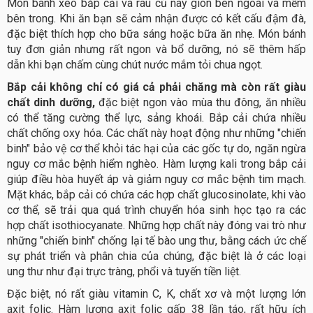
Món bánh xèo bắp cải và rau củ này giòn bên ngoài và mềm
bên trong. Khi ăn bạn sẽ cảm nhận được có kết cấu đậm đà,
đặc biệt thích hợp cho bữa sáng hoặc bữa ăn nhẹ. Món bánh
tuy đơn giản nhưng rất ngon và bổ dưỡng, nó sẽ thêm hấp
dẫn khi bạn chấm cùng chút nước mắm tỏi chua ngọt.
Bắp cải không chỉ có giá cả phải chăng mà còn rất giàu
chất dinh dưỡng,
đặc biệt ngon vào mùa thu đông, ăn nhiều
có thể tăng cường thể lực, sảng khoái. Bắp cải chứa nhiều
chất chống oxy hóa. Các chất này hoạt động như những "chiến
binh" bảo vệ cơ thể khỏi tác hại của các gốc tự do, ngăn ngừa
nguy cơ mắc bệnh hiểm nghèo. Hàm lượng kali trong bắp cải
giúp điều hòa huyết áp và giảm nguy cơ mắc bệnh tim mạch.
Mặt khác, bắp cải có chứa các hợp chất glucosinolate, khi vào
cơ thể, sẽ trải qua quá trình chuyển hóa sinh học tạo ra các
hợp chất isothiocyanate. Những hợp chất này đóng vai trò như
những "chiến binh" chống lại tế bào ung thư, bằng cách ức chế
sự phát triển và phân chia của chúng, đặc biệt là ở các loại
ung thư như đại trực tràng, phổi và tuyến tiền liệt.
Đặc biệt, nó rất giàu vitamin C, K, chất xơ và một lượng lớn
axit folic. Hàm lượng axit folic gấp 38 lần táo, rất hữu ích