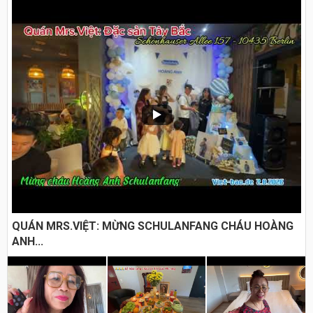
QUÁN MRS.VIỆT: MỪNG SCHULANFANG CHÁU HOÀNG
ANH...