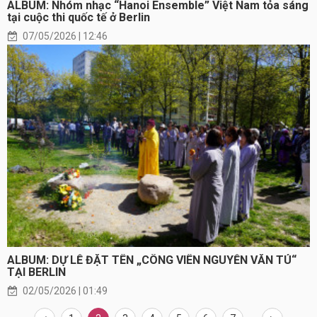
ALBUM: Nhóm nhạc “Hanoi Ensemble” Việt Nam tỏa sáng
tại cuộc thi quốc tế ở Berlin
07/05/2026 | 12:46
ALBUM: DỰ LỄ ĐẶT TÊN „CÔNG VIÊN NGUYỄN VĂN TÚ“
TẠI BERLIN
02/05/2026 | 01:49