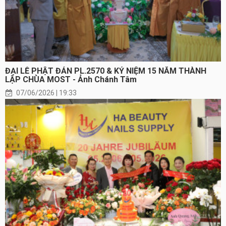
ĐẠI LỄ PHẬT ĐẢN PL.2570 & KỶ NIỆM 15 NĂM THÀNH
LẬP CHÙA MOST - Ảnh Chánh Tâm
07/06/2026 | 19:33