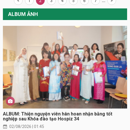
<
1
2
3
4
5
6
7
...
>
ALBUM ẢNH
ALBUM: Thiện nguyện viên hân hoan nhận bằng tốt
nghiệp sau Khóa đào tạo Hospiz 34
02/08/2026 | 01:45