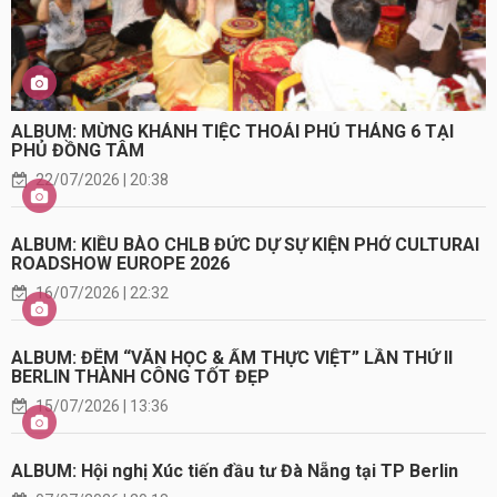
ALBUM: MỪNG KHÁNH TIỆC THOẢI PHỦ THÁNG 6 TẠI
PHỦ ĐỒNG TÂM
22/07/2026 | 20:38
ALBUM: KIỀU BÀO CHLB ĐỨC DỰ SỰ KIỆN PHỞ CULTURAI
ROADSHOW EUROPE 2026
16/07/2026 | 22:32
ALBUM: ĐÊM “VĂN HỌC & ẨM THỰC VIỆT” LẦN THỨ II
BERLIN THÀNH CÔNG TỐT ĐẸP
15/07/2026 | 13:36
ALBUM: Hội nghị Xúc tiến đầu tư Đà Nẵng tại TP Berlin