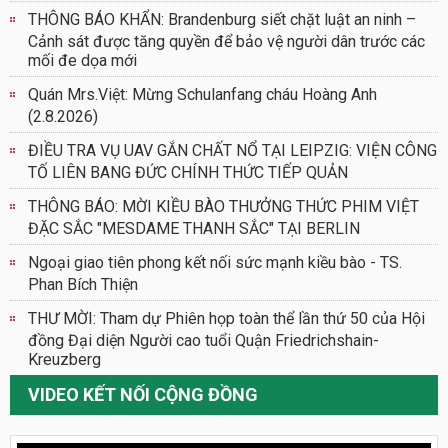
THÔNG BÁO KHẨN: Brandenburg siết chặt luật an ninh –
Cảnh sát được tăng quyền để bảo vệ người dân trước các
mối đe dọa mới
Quán Mrs.Việt: Mừng Schulanfang cháu Hoàng Anh
(2.8.2026)
ĐIỀU TRA VỤ UAV GẮN CHẤT NỔ TẠI LEIPZIG: VIỆN CÔNG
TỐ LIÊN BANG ĐỨC CHÍNH THỨC TIẾP QUẢN
THÔNG BÁO: MỜI KIỀU BÀO THƯỞNG THỨC PHIM VIỆT
ĐẶC SẮC "MESDAME THANH SẮC" TẠI BERLIN
Ngoại giao tiên phong kết nối sức mạnh kiều bào - TS.
Phan Bích Thiện
THƯ MỜI: Tham dự Phiên họp toàn thể lần thứ 50 của Hội
đồng Đại diện Người cao tuổi Quận Friedrichshain-
Kreuzberg
VIDEO KẾT NỐI CỘNG ĐỒNG