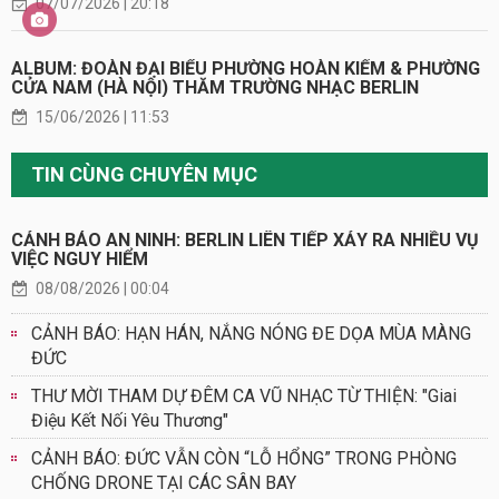
07/07/2026 | 20:18
ALBUM: ĐOÀN ĐẠI BIỂU PHƯỜNG HOÀN KIẾM & PHƯỜNG
CỬA NAM (HÀ NỘI) THĂM TRƯỜNG NHẠC BERLIN
15/06/2026 | 11:53
TIN CÙNG CHUYÊN MỤC
CẢNH BÁO AN NINH: BERLIN LIÊN TIẾP XẢY RA NHIỀU VỤ
VIỆC NGUY HIỂM
08/08/2026 | 00:04
CẢNH BÁO: HẠN HÁN, NẮNG NÓNG ĐE DỌA MÙA MÀNG
ĐỨC
THƯ MỜI THAM DỰ ĐÊM CA VŨ NHẠC TỪ THIỆN: "Giai
Điệu Kết Nối Yêu Thương"
CẢNH BÁO: ĐỨC VẪN CÒN “LỖ HỔNG” TRONG PHÒNG
CHỐNG DRONE TẠI CÁC SÂN BAY