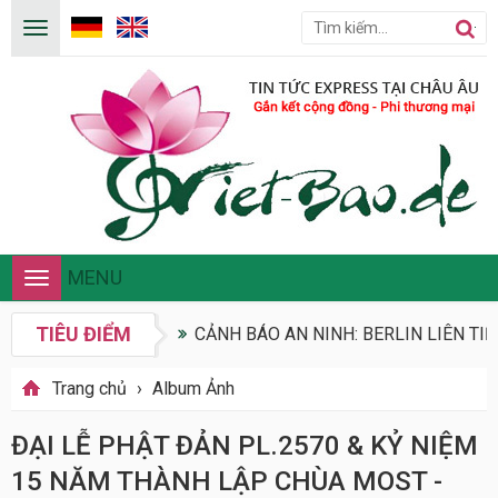
MENU
Toggle
navigation
TIÊU ĐIỂM
CẢNH BÁO AN NINH: BERLIN LIÊN TIẾ
Trang chủ
›
Album Ảnh
ĐẠI LỄ PHẬT ĐẢN PL.2570 & KỶ NIỆM
15 NĂM THÀNH LẬP CHÙA MOST -