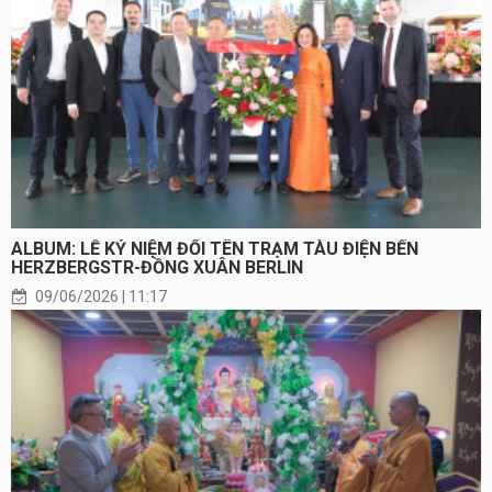
ALBUM: LỄ KỶ NIỆM ĐỔI TÊN TRẠM TÀU ĐIỆN BẾN
HERZBERGSTR-ĐỒNG XUÂN BERLIN
09/06/2026 | 11:17