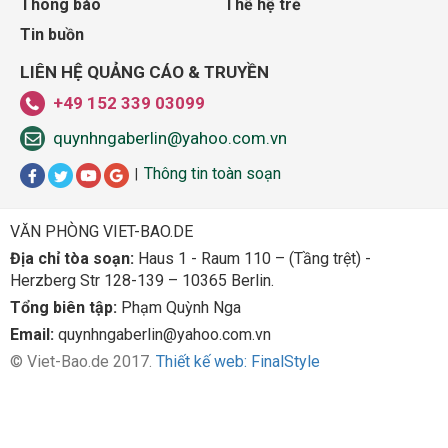
Thông báo
Thế hệ trẻ
Tin buồn
LIÊN HỆ QUẢNG CÁO & TRUYỀN
+49 152 339 03099
quynhngaberlin@yahoo.com.vn
Thông tin toàn soạn
|
VĂN PHÒNG VIET-BAO.DE
Địa chỉ tòa soạn:
Haus 1 - Raum 110 – (Tầng trệt) -
Herzberg Str 128-139 – 10365 Berlin.
Tổng biên tập:
Phạm Quỳnh Nga
Email:
quynhngaberlin@yahoo.com.vn
© Viet-Bao.de 2017.
Thiết kế web: FinalStyle