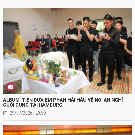
ALBUM: TIỄN ĐƯA EM PHAN HẢI HẬU VỀ NƠI AN NGHỈ
CUỐI CÙNG TẠI HAMBURG
29/07/2026 | 20:59