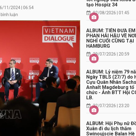
tạo Hospiz 34
6/11/2024 | 06:54
02/08/2026 | 01:45
 bình luận
ALBUM: TIỄN ĐƯA EM
PHAN HẢI HẬU VỀ NƠ
NGHỈ CUỐI CÙNG TẠI
HAMBURG
29/07/2026 | 20:59
ALBUM: Lỷ niệm 79 n
Ngày TBLS (27/7) do 
Cựu Quân Nhân Sach
Anhalt Magdeburg tổ
chức - Ảnh BTT Hội C
LB.
22/07/2026 | 23:20
ALBUM: Hội Phụ nữ Đ
Xuân đi du lịch thăm
Swinoujscie Balan Hè