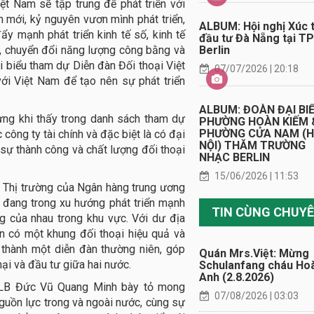
iệt Nam sẽ tập trung để phát triển với
n mới, kỷ nguyên vươn mình phát triển,
ALBUM: Hội nghị Xúc t
y mạnh phát triển kinh tế số, kinh tế
đầu tư Đà Nẵng tại TP
Berlin
I), chuyển đổi năng lượng công bằng và
 biểu tham dự Diễn đàn Đối thoại Việt
07/07/2026 | 20:18
ới Việt Nam để tạo nên sự phát triển
ALBUM: ĐOÀN ĐẠI BI
ng khi thấy trong danh sách tham dự
PHƯỜNG HOÀN KIẾM 
PHƯỜNG CỬA NAM (
công ty tài chính và đặc biệt là có đại
NỘI) THĂM TRƯỜNG
sự thành công và chất lượng đối thoại
NHẠC BERLIN
15/06/2026 | 11:53
 Thị trường của Ngân hàng trung ương
đang trong xu hướng phát triển mạnh
g của nhau trong khu vực. Với dư địa
ần có một khung đối thoại hiệu quả và
 thành một diễn đàn thường niên, góp
Quán Mrs.Việt: Mừng
i và đầu tư giữa hai nước.
Schulanfang cháu Ho
Anh (2.8.2026)
CHLB Đức Vũ Quang Minh bày tỏ mong
07/08/2026 | 03:03
guồn lực trong và ngoài nước, cùng sự