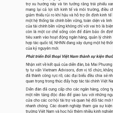
trợ xu hướng này và tin tưởng rằng trái phiếu x
mang lại cả lợi ích kinh tế và môi trường, điều 
giảm thiểu rủi ro khí hậu và hỗ trợ ổn định kinh 
một hệ thống tài chính bền vững, toàn diện và li
của tài chính bền vững không chỉ với vai trò là bi
còn là một cơ chế sống còn để đảm bảo ổn định
tiêu xanh vào hoạt động ngân hàng, quản lý chính s
hợp tác quốc tế, NHNN đang xây dựng một hệ thống
của kỷ nguyên mới.
Phát triển Đối thoại Việt Nam thành sự kiện thư
Nhận xét về kết quả của diễn đàn, bà Mai Phương 
ty tư vấn Vietnam Advisors, đơn vị tổ chức, khẳn
đã thành công rực rỡ, các đại biểu đều chia sẻ n
quan trọng trong thúc đẩy hợp tác tài chính Việt 
Diễn đàn đã cung cấp cho các ngân hàng, công ty
một nền tảng độc đáo để giao lưu với những ngư
cửa cho các cơ hội tài trợ và quan hệ đối tác mới 
nhanh chóng. Các doanh nghiệp tham gia sự kiện
trường Việt Nam và học hỏi thêm nhiều kinh nghiệm