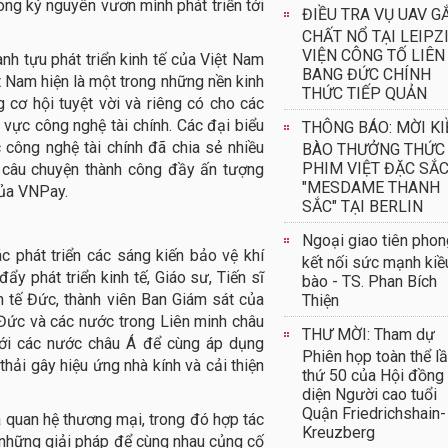
ong kỷ nguyên vươn mình phát triển tới
ĐIỀU TRA VỤ UAV G
CHẤT NỔ TẠI LEIPZI
VIỆN CÔNG TỐ LIÊN
ành tựu phát triển kinh tế của Việt Nam
BANG ĐỨC CHÍNH
 Nam hiện là một trong những nền kinh
THỨC TIẾP QUẢN
cơ hội tuyệt vời và riêng có cho các
h vực công nghệ tài chính. Các đại biểu
THÔNG BÁO: MỜI KI
c công nghệ tài chính đã chia sẻ nhiều
BÀO THƯỞNG THỨC
PHIM VIỆT ĐẶC SẮ
ó câu chuyện thành công đầy ấn tượng
"MESDAME THANH
của VNPay.
SẮC" TẠI BERLIN
Ngoại giao tiên phon
c phát triển các sáng kiến bảo vệ khí
kết nối sức mạnh kiề
ẩy phát triển kinh tế, Giáo sư, Tiến sĩ
bào - TS. Phan Bích
 tế Đức, thành viên Ban Giám sát của
Thiện
Đức và các nước trong Liên minh châu
THƯ MỜI: Tham dự
với các nước châu Á để cùng áp dụng
Phiên họp toàn thể l
hải gây hiệu ứng nhà kính và cải thiện
thứ 50 của Hội đồng
diện Người cao tuổi
Quận Friedrichshain-
quan hệ thương mại, trong đó hợp tác
Kreuzberg
 những giải pháp để cùng nhau củng cố