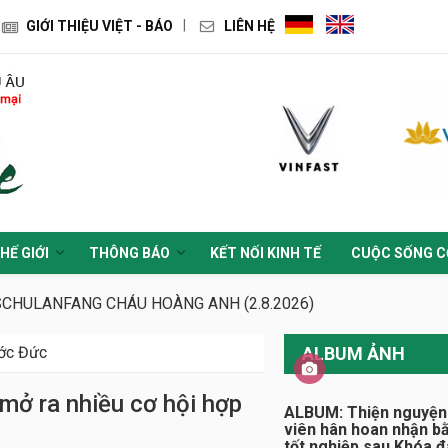
GIỚI THIỆU VIỆT - BÁO
LIÊN HỆ
HẾ GIỚI
THÔNG BÁO
KẾT NỐI KINH TẾ
CUỘC SỐNG C
SCHULANFANG CHÁU HOÀNG ANH (2.8.2026)
ước Đức
ALBUM ẢNH
 mở ra nhiều cơ hội hợp
ALBUM: Thiện nguyện
viên hân hoan nhận b
tốt nghiệp sau Khóa 