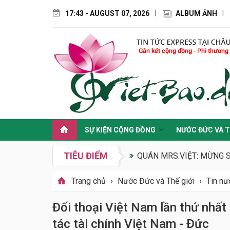
17:43 - AUGUST 07, 2026
ALBUM ẢNH
SỰ KIỆN CỘNG ĐỒNG
NƯỚC ĐỨC VÀ T
TIÊU ĐIỂM
QUÁN MRS.VIỆT: MỪNG 
Trang chủ
›
Nước Đức và Thế giới
›
Tin n
Đối thoại Việt Nam lần thứ nhất
tác tài chính Việt Nam - Đức