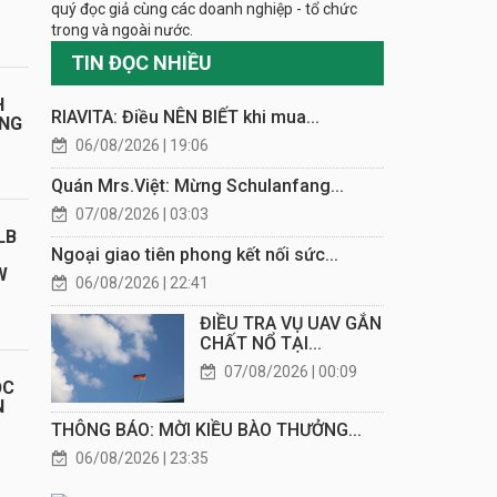
quý đọc giả cùng các doanh nghiệp - tổ chức
trong và ngoài nước.
TIN ĐỌC NHIỀU
H
RIAVITA: Điều NÊN BIẾT khi mua...
ÁNG
06/08/2026 | 19:06
Quán Mrs.Việt: Mừng Schulanfang...
07/08/2026 | 03:03
LB
Ngoại giao tiên phong kết nối sức...
W
06/08/2026 | 22:41
ĐIỀU TRA VỤ UAV GẮN
CHẤT NỔ TẠI...
07/08/2026 | 00:09
ỌC
N
THÔNG BÁO: MỜI KIỀU BÀO THƯỞNG...
06/08/2026 | 23:35