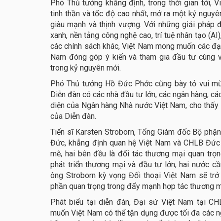
Phó Thủ tướng khẳng định, trong thời gian tới, V
tinh thần và tốc độ cao nhất, mở ra một kỷ nguyê
giàu mạnh và thịnh vượng. Với những giải pháp đẩ
xanh, nền tảng công nghệ cao, trí tuệ nhân tạo (A
các chính sách khác, Việt Nam mong muốn các đại
Nam đóng góp ý kiến và tham gia đầu tư cùng v
trong kỷ nguyên mới.
Phó Thủ tướng Hồ Đức Phớc cũng bày tỏ vui mừ
Diễn đàn có các nhà đầu tư lớn, các ngân hàng, các 
diện của Ngân hàng Nhà nước Việt Nam, cho thấy 
của Diễn đàn.
Tiến sĩ Karsten Stroborn, Tổng Giám đốc Bộ phận
Đức, khẳng định quan hệ Việt Nam và CHLB Đức 
mẽ, hai bên đều là đối tác thương mại quan trọn
phát triển thương mại và đầu tư lớn, hai nước c
ông Stroborn kỳ vọng Đối thoại Việt Nam sẽ trở
phần quan trọng trong đẩy mạnh hợp tác thương mạ
Phát biểu tại diễn đàn, Đại sứ Việt Nam tại 
muốn Việt Nam có thể tận dụng được tối đa các n