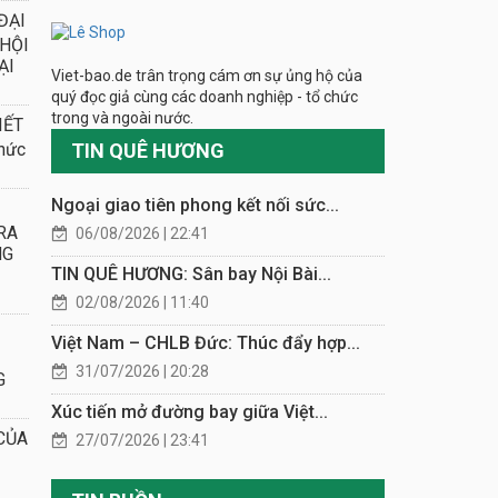
ĐẠI
 HỘI
ẠI
Viet-bao.de trân trọng cám ơn sự ủng hộ của
quý đọc giả cùng các doanh nghiệp - tổ chức
trong và ngoài nước.
IẾT
TIN QUÊ HƯƠNG
hức
Ngoại giao tiên phong kết nối sức...
RA
06/08/2026 | 22:41
NG
TIN QUÊ HƯƠNG: Sân bay Nội Bài...
02/08/2026 | 11:40
Việt Nam – CHLB Đức: Thúc đẩy hợp...
31/07/2026 | 20:28
G
Xúc tiến mở đường bay giữa Việt...
CỦA
27/07/2026 | 23:41