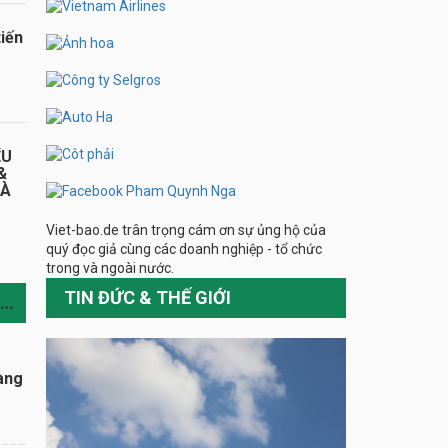
iến
ỂU
&
HÀ
Viet-bao.de trân trọng cám ơn sự ủng hộ của
quý đọc giả cùng các doanh nghiệp - tổ chức
trong và ngoài nước.
TIN ĐỨC & THẾ GIỚI
TIN CÙNG CHUYÊN MỤC
àng