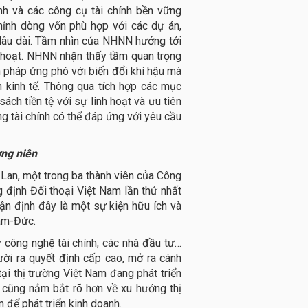
anh và các công cụ tài chính bền vững
chỉnh dòng vốn phù hợp với các dự án,
tế lâu dài. Tầm nhìn của NHNN hướng tới
nh hoạt. NHNN nhận thấy tầm quan trọng
ện pháp ứng phó với biến đổi khí hậu mà
 kinh tế. Thông qua tích hợp các mục
ách tiền tệ với sự linh hoạt và ưu tiên
 tài chính có thể đáp ứng với yêu cầu
ờng niên
Lan, một trong ba thành viên của Công
g định Đối thoại Việt Nam lần thứ nhất
hận định đây là một sự kiện hữu ích và
Nam-Đức.
 công nghệ tài chính, các nhà đầu tư…
ời ra quyết định cấp cao, mở ra cánh
tại thị trường Việt Nam đang phát triển
 cũng nắm bắt rõ hơn về xu hướng thị
 để phát triển kinh doanh.