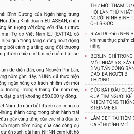
THƯ MỜI THAM DỰ 
HỘI LẦN THỨ NHẤT
hái Bình Dương của Ngân hàng trung
NGƯỜI NINH BÌNH T
 Hội đồng Kinh doanh EU-ASEAN, nhận
CHLB ĐỨC
ng ấn tượng với dòng vốn đầu tư trực
RIAVITA: Điều NÊN B
ng mại Tự do Việt Nam-EU (EVFTA), có
khi mua thực phẩm c
ụ hiệu quả trong tăng cường hoạt động
năng
ong bối cảnh gia tăng xung đột thương
dụng được nhiều cơ hội nếu nắm bắt sự
BERLIN: CHỈ TRONG
MỘT NGÀY 5.8, XẢY 
3 VỤ TẤN CÔNG BẰ
ham dự diễn đàn, ông Nguyễn Phi Lân,
DAO, BA NGƯỜI BỊ
những năm gần đây, NHNN đã thực hiện
THƯƠNG
ộng ngân hàng có trách nhiệm với môi
môi trường. Trong 9 tháng đầu năm nay,
ĐỨC BẮT ĐẦU CUỘC
, đạt giá trị khoảng 650.000 tỷ đồng.
ĐUA TÌM NGƯỜI KẾ
NHIỆM TỔNG THỐN
Việt Nam đã nắm bắt được các công cụ
STEINMEIER
. Những thành công trong phát hành trái
LÀM ĐẸP TẠI TIỆM 
 cầu ngày càng tăng của các nhà đầu tư
CA SĨ HƯƠNG MƠ
 nhấn mạnh tiềm năng của các công cụ
c dự án xanh dài hạn. NHNN cam kết hỗ