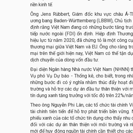
nền kinh tế.
Ông Jens Rübbert, Giám đốc khu vực châu Á-T
ương bang Baden-Württemberg (LBBW), Chủ tịch
định rằng Việt Nam đang có những bước tăng trưở
tiếp nước ngoài (FDI) ổn định. Hiệp định Thươ
hiệu lực từ năm 2020, đã chứng tỏ là một công c
thương mại giữa Việt Nam và EU. Ông cho rằng tr
mại trên thế giới hiện nay, Việt Nam có thể tận 
dịch chuyển của dòng vốn đầu tư.
Đại diện Ngân hàng Nhà nước Việt Nam (NHNN) t
Vụ phó Vụ Dự báo - Thống kê, cho biết, trong 
những bước đi có ý nghĩa nhằm thúc đẩy hoạt đ
trường và hỗ trợ các dự án đầu tư thân thiện với 
tín dụng xanh tăng trưởng với tốc độ trên 22%/năm
Theo ông Nguyễn Phi Lân, các tổ chức tài chính 
tài chính tiên tiến để hỗ trợ phát triển bền vững
phiếu xanh của các tổ chức tín dụng cho thấy nhu
đối với các dự án thân thiện với môi trường và
mới để huy động nguồn tài chính cần thiết cho cá