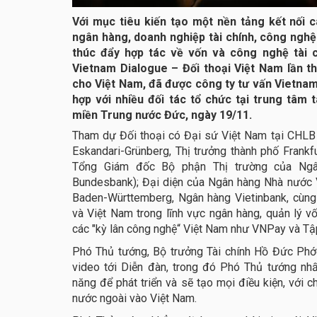
Với mục tiêu kiến tạo một nền tảng kết nối 
ngân hàng, doanh nghiệp tài chính, công nghệ
thúc đẩy hợp tác về vốn và công nghệ tài 
Vietnam Dialogue – Đối thoại Việt Nam lần t
cho Việt Nam, đã được công ty tư vấn Vietnam
hợp với nhiều đối tác tổ chức tại trung tâm 
miền Trung nước Đức, ngày 19/11.
Tham dự Đối thoại có Đại sứ Việt Nam tại CHLB
Eskandari-Grünberg, Thị trưởng thành phố Frankfu
Tổng Giám đốc Bộ phận Thị trường của Ngâ
Bundesbank); Đại diện của Ngân hàng Nhà nước 
Baden-Württemberg, Ngân hàng Vietinbank, cùng
và Việt Nam trong lĩnh vực ngân hàng, quản lý vố
các "kỳ lân công nghệ“ Việt Nam như VNPay và T
Phó Thủ tướng, Bộ trưởng Tài chính Hồ Đức Ph
video tới Diễn đàn, trong đó Phó Thủ tướng nh
năng để phát triển và sẽ tạo mọi điều kiện, với c
nước ngoài vào Việt Nam.