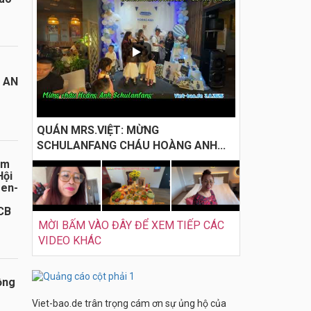
I AN
QUÁN MRS.VIỆT: MỪNG
SCHULANFANG CHÁU HOÀNG ANH...
ăm
Hội
sen-
CB
MỜI BẤM VÀO ĐÂY ĐỂ XEM TIẾP CÁC
VIDEO KHÁC
ồng
Viet-bao.de trân trọng cám ơn sự ủng hộ của