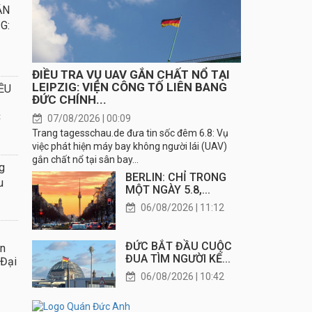
ẮN
G:
ĐIỀU TRA VỤ UAV GẮN CHẤT NỔ TẠI
LEIPZIG: VIỆN CÔNG TỐ LIÊN BANG
ỀU
ĐỨC CHÍNH...
C
07/08/2026 | 00:09
Trang tagesschau.de đưa tin sốc đêm 6.8: Vụ
việc phát hiện máy bay không người lái (UAV)
gắn chất nổ tại sân bay...
g
BERLIN: CHỈ TRONG
u
MỘT NGÀY 5.8,...
06/08/2026 | 11:12
ĐỨC BẮT ĐẦU CUỘC
ần
ĐUA TÌM NGƯỜI KẾ...
 Đại
06/08/2026 | 10:42