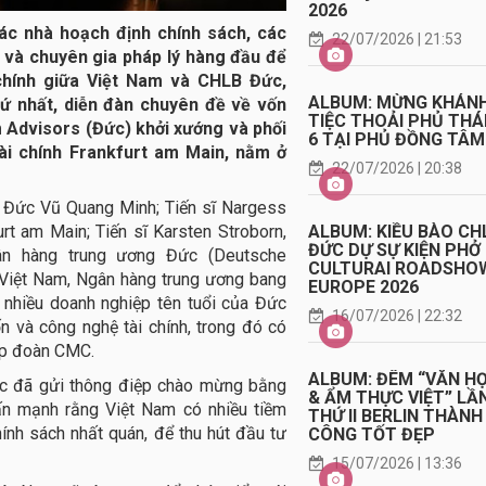
2026
các nhà hoạch định chính sách, các
22/07/2026 | 21:53
 và chuyên gia pháp lý hàng đầu để
chính giữa Việt Nam và CHLB Đức,
ALBUM: MỪNG KHÁN
hứ nhất, diễn đàn chuyên đề về vốn
TIỆC THOẢI PHỦ TH
 Advisors (Đức) khởi xướng và phối
6 TẠI PHỦ ĐỒNG TÂM
tài chính Frankfurt am Main, nằm ở
22/07/2026 | 20:38
 Đức Vũ Quang Minh; Tiến sĩ Nargess
ALBUM: KIỀU BÀO CH
rt am Main; Tiến sĩ Karsten Stroborn,
ĐỨC DỰ SỰ KIỆN PHỞ
n hàng trung ương Đức (Deutsche
CULTURAI ROADSHO
Việt Nam, Ngân hàng trung ương bang
EUROPE 2026
 nhiều doanh nghiệp tên tuổi của Đức
16/07/2026 | 22:32
n và công nghệ tài chính, trong đó có
ập đoàn CMC.
ALBUM: ĐÊM “VĂN H
ớc đã gửi thông điệp chào mừng bằng
& ẨM THỰC VIỆT” LẦ
ấn mạnh rằng Việt Nam có nhiều tiềm
THỨ II BERLIN THÀNH
hính sách nhất quán, để thu hút đầu tư
CÔNG TỐT ĐẸP
15/07/2026 | 13:36