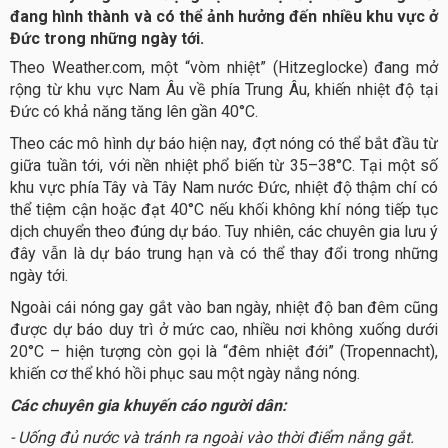
đang hình thành và có thể ảnh hưởng đến nhiều khu vực ở
Đức trong những ngày tới.
Theo Weather.com, một “vòm nhiệt” (Hitzeglocke) đang mở
rộng từ khu vực Nam Âu về phía Trung Âu, khiến nhiệt độ tại
Đức có khả năng tăng lên gần 40°C.
Theo các mô hình dự báo hiện nay, đợt nóng có thể bắt đầu từ
giữa tuần tới, với nền nhiệt phổ biến từ 35–38°C. Tại một số
khu vực phía Tây và Tây Nam nước Đức, nhiệt độ thậm chí có
thể tiệm cận hoặc đạt 40°C nếu khối không khí nóng tiếp tục
dịch chuyển theo đúng dự báo. Tuy nhiên, các chuyên gia lưu ý
đây vẫn là dự báo trung hạn và có thể thay đổi trong những
ngày tới.
Ngoài cái nóng gay gắt vào ban ngày, nhiệt độ ban đêm cũng
được dự báo duy trì ở mức cao, nhiều nơi không xuống dưới
20°C – hiện tượng còn gọi là “đêm nhiệt đới” (Tropennacht),
khiến cơ thể khó hồi phục sau một ngày nắng nóng.
Các chuyên gia khuyến cáo người dân:
- Uống đủ nước và tránh ra ngoài vào thời điểm nắng gắt.