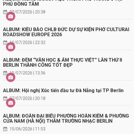
PHỦ ĐỒNG TÂM
22/07/2026 | 20:38
ALBUM: KIỀU BÀO CHLB ĐỨC DỰ SỰ KIỆN PHỞ CULTURAI
ROADSHOW EUROPE 2026
16/07/2026 | 22:32
ALBUM: ĐÊM “VĂN HỌC & ẨM THỰC VIỆT” LẦN THỨ II
BERLIN THÀNH CÔNG TỐT ĐẸP
15/07/2026 | 13:36
ALBUM: Hội nghị Xúc tiến đầu tư Đà Nẵng tại TP Berlin
07/07/2026 | 20:18
ALBUM: ĐOÀN ĐẠI BIỂU PHƯỜNG HOÀN KIẾM & PHƯỜNG
CỬA NAM (HÀ NỘI) THĂM TRƯỜNG NHẠC BERLIN
15/06/2026 | 11:53