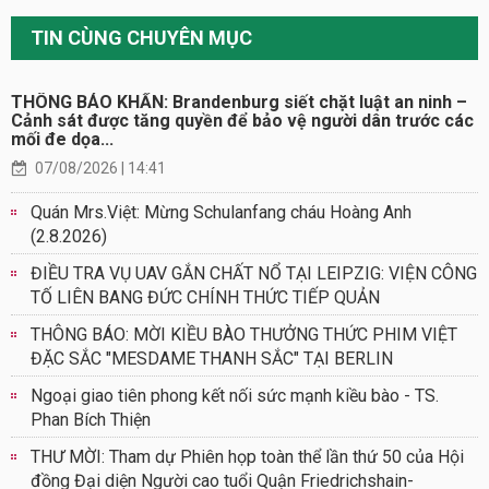
TIN CÙNG CHUYÊN MỤC
THÔNG BÁO KHẨN: Brandenburg siết chặt luật an ninh –
Cảnh sát được tăng quyền để bảo vệ người dân trước các
mối đe dọa...
07/08/2026 | 14:41
Quán Mrs.Việt: Mừng Schulanfang cháu Hoàng Anh
(2.8.2026)
ĐIỀU TRA VỤ UAV GẮN CHẤT NỔ TẠI LEIPZIG: VIỆN CÔNG
TỐ LIÊN BANG ĐỨC CHÍNH THỨC TIẾP QUẢN
THÔNG BÁO: MỜI KIỀU BÀO THƯỞNG THỨC PHIM VIỆT
ĐẶC SẮC "MESDAME THANH SẮC" TẠI BERLIN
Ngoại giao tiên phong kết nối sức mạnh kiều bào - TS.
Phan Bích Thiện
THƯ MỜI: Tham dự Phiên họp toàn thể lần thứ 50 của Hội
đồng Đại diện Người cao tuổi Quận Friedrichshain-