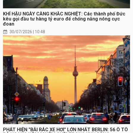
KHÍ HẬU NGÀY CÀNG KHẮC NGHIỆT: Các thành phố Đức
kêu gọi đầu tư hàng tỷ euro để chống nắng nóng cực
đoan
30/07/2026 | 10:48
PHÁT HIỆN "BÃI RÁC XE HƠI" LỚN NHẤT BERLIN: 56 Ô TÔ