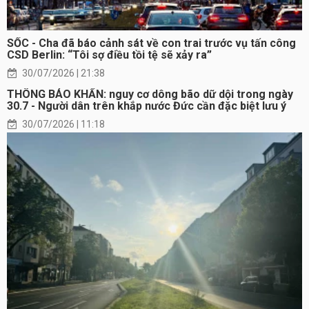
SỐC - Cha đã báo cảnh sát về con trai trước vụ tấn công
CSD Berlin: “Tôi sợ điều tồi tệ sẽ xảy ra”
30/07/2026 | 21:38
THÔNG BÁO KHẨN: nguy cơ dông bão dữ dội trong ngày
30.7 - Người dân trên khắp nước Đức cần đặc biệt lưu ý
30/07/2026 | 11:18