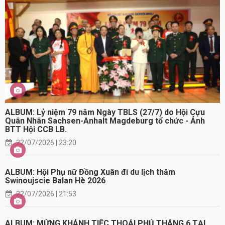
ALBUM: Lỷ niệm 79 năm Ngày TBLS (27/7) do Hội Cựu
Quân Nhân Sachsen-Anhalt Magdeburg tổ chức - Ảnh
BTT Hội CCB LB.
22/07/2026 | 23:20
ALBUM: Hội Phụ nữ Đồng Xuân đi du lịch thăm
Swinoujscie Balan Hè 2026
22/07/2026 | 21:53
ALBUM: MỪNG KHÁNH TIỆC THOẢI PHỦ THÁNG 6 TẠI