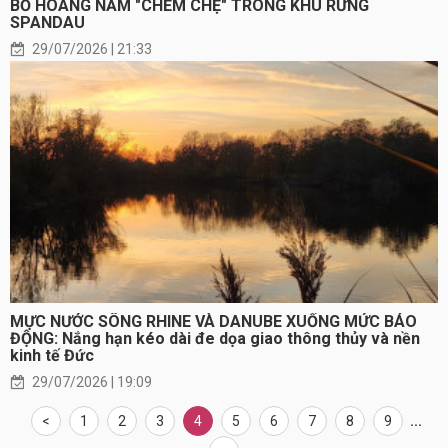
BỎ HOANG NẰM "CHỄM CHỆ" TRONG KHU RỪNG
SPANDAU
29/07/2026 | 21:33
MỰC NƯỚC SÔNG RHINE VÀ DANUBE XUỐNG MỨC BÁO
ĐỘNG: Nắng hạn kéo dài đe dọa giao thông thủy và nền
kinh tế Đức
29/07/2026 | 19:09
<
1
2
3
4
5
6
7
8
9
...