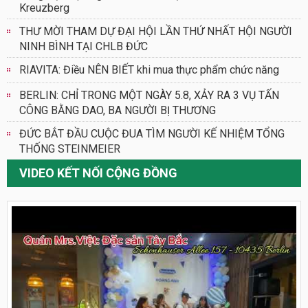
Kreuzberg
THƯ MỜI THAM DỰ ĐẠI HỘI LẦN THỨ NHẤT HỘI NGƯỜI
NINH BÌNH TẠI CHLB ĐỨC
RIAVITA: Điều NÊN BIẾT khi mua thực phẩm chức năng
BERLIN: CHỈ TRONG MỘT NGÀY 5.8, XẢY RA 3 VỤ TẤN
CÔNG BẰNG DAO, BA NGƯỜI BỊ THƯƠNG
ĐỨC BẮT ĐẦU CUỘC ĐUA TÌM NGƯỜI KẾ NHIỆM TỔNG
THỐNG STEINMEIER
VIDEO KẾT NỐI CỘNG ĐỒNG