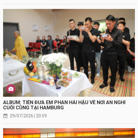
ALBUM: TIỄN ĐƯA EM PHAN HẢI HẬU VỀ NƠI AN NGHỈ
CUỐI CÙNG TẠI HAMBURG
29/07/2026 | 20:59