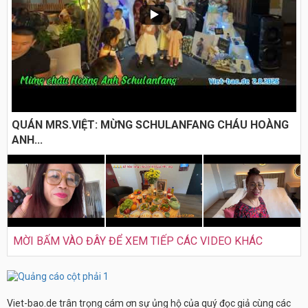
QUÁN MRS.VIỆT: MỪNG SCHULANFANG CHÁU HOÀNG
ANH...
MỜI BẤM VÀO ĐÂY ĐỂ XEM TIẾP CÁC VIDEO KHÁC
Viet-bao.de trân trọng cám ơn sự ủng hộ của quý đọc giả cùng các